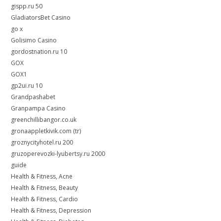
gispp.ru 50
GladiatorsBet Casino
go x
Golisimo Casino
gordostnation.ru 10
GOX
GOX1
gp2ui.ru 10
Grandpashabet
Granpampa Casino
greenchillibangor.co.uk
gronaappletkivik.com (tr)
groznycityhotel.ru 200
gruzoperevozki-lyubertsy.ru 2000
guide
Health & Fitness, Acne
Health & Fitness, Beauty
Health & Fitness, Cardio
Health & Fitness, Depression