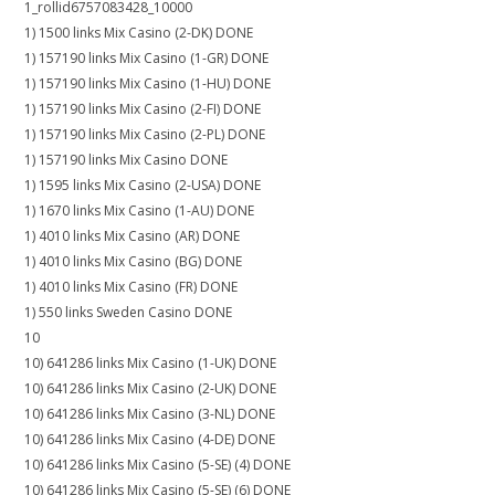
1_rollid6757083428_10000
1) 1500 links Mix Casino (2-DK) DONE
1) 157190 links Mix Casino (1-GR) DONE
1) 157190 links Mix Casino (1-HU) DONE
1) 157190 links Mix Casino (2-FI) DONE
1) 157190 links Mix Casino (2-PL) DONE
1) 157190 links Mix Casino DONE
1) 1595 links Mix Casino (2-USA) DONE
1) 1670 links Mix Casino (1-AU) DONE
1) 4010 links Mix Casino (AR) DONE
1) 4010 links Mix Casino (BG) DONE
1) 4010 links Mix Casino (FR) DONE
1) 550 links Sweden Casino DONE
10
10) 641286 links Mix Casino (1-UK) DONE
10) 641286 links Mix Casino (2-UK) DONE
10) 641286 links Mix Casino (3-NL) DONE
10) 641286 links Mix Casino (4-DE) DONE
10) 641286 links Mix Casino (5-SE) (4) DONE
10) 641286 links Mix Casino (5-SE) (6) DONE