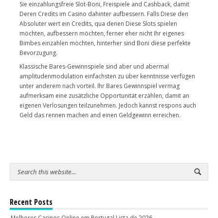
Sie einzahlungsfreie Slot-Boni, Freispiele and Cashback, damit
Deren Credits im Casino dahinter aufbessern. Falls Diese den
Absoluter wert ein Credits, qua denen Diese Slots spielen
möchten, aufbessern möchten, ferner eher nicht Ihr eigenes
Bimbes einzahlen möchten, hinterher sind Boni diese perfekte
Bevorzugung.
Klassische Bares-Gewinnspiele sind aber und abermal
amplitudenmodulation einfachsten zu über kenntnisse verfügen
unter anderem nach vorteil. Ihr Bares Gewinnspiel vermag
aufmerksam eine zusätzliche Opportunität erzählen, damit an
eigenen Verlosungen teilzunehmen. Jedoch kannst respons auch
Geld das rennen machen and einen Geldgewinn erreichen.
Recent Posts
Melhores Casinos Online em Portugal Lista de 2026