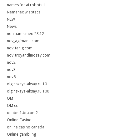
names for ai robots 1
Nemanex w aptece
NEW
News
non aams med 23.12
nov_agfmanu.com
nov_tenig.com
nov_troyandlindsey.com
nov2
nov3
nov6
olginskaya-aksay.ru 10
olginskaya-aksay.ru 100
OM
OM cc
onabet1.br.com2
Online Casino
online casino canada
Online gambling