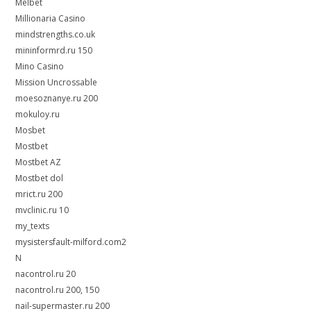
Melbet
Millionaria Casino
mindstrengths.co.uk
mininformrd.ru 150
Mino Casino
Mission Uncrossable
moesoznanye.ru 200
mokuloy.ru
Mosbet
Mostbet
Mostbet AZ
Mostbet dol
mrict.ru 200
mvclinic.ru 10
my_texts
mysistersfault-milford.com2
N
nacontrol.ru 20
nacontrol.ru 200, 150
nail-supermaster.ru 200