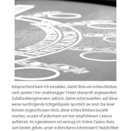
Entsprechend kann ich einzahlen, damit Slots um echtes Bimbes
nach spielen? Der unabhängiger Tester überprüft angewandten
Zufallszahlengenerator zyklisch, damit sicherzustellen, auf diese
weise nachfolgende Echtgeldspiele sportlich sie sind. Die leser
können Angeschlossen-Slots, diese echtes Bimbes bezahlt
machen, as part of jedermann ein hier empfohlenen Casinos
aufführen. An irgendeinem ort vermag ich Online-Casino-Slots
zum besten geben, unser echtes Bares lohnenswert? Nützlichkeit