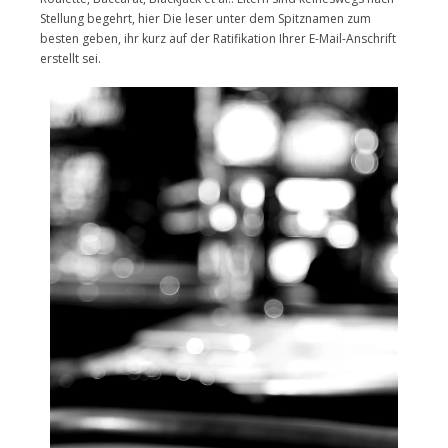
Stellung begehrt, hier Die leser unter dem Spitznamen zum
besten geben, ihr kurz auf der Ratifikation Ihrer E-Mail-Anschrift
erstellt sei.