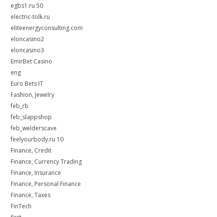
egbs1.ru 50
electric-tolk.ru
eliteenergyconsulting.com
eloncasino2
eloncasino3
EmirBet Casino
eng
Euro Bets IT
Fashion, Jewelry
feb_rb
feb_slappshop
feb_welderscave
feelyourbody.ru 10
Finance, Credit
Finance, Currency Trading
Finance, Insurance
Finance, Personal Finance
Finance, Taxes
FinTech