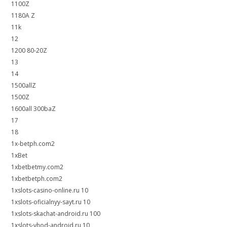
1100Z
1180A Z
11k
12
1200 80-20Z
13
14
1500allZ
1500Z
1600all 300baZ
17
18
1x-betph.com2
1xBet
1xbetbetmy.com2
1xbetbetph.com2
1xslots-casino-online.ru 10
1xslots-oficialnyy-sayt.ru 10
1xslots-skachat-android.ru 100
1xslots-vhod-android.ru 10