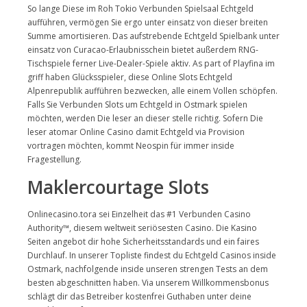
So lange Diese im Roh Tokio Verbunden Spielsaal Echtgeld
aufführen, vermögen Sie ergo unter einsatz von dieser breiten
Summe amortisieren. Das aufstrebende Echtgeld Spielbank unter
einsatz von Curacao-Erlaubnisschein bietet außerdem RNG-
Tischspiele ferner Live-Dealer-Spiele aktiv. As part of Playfina im
griff haben Glücksspieler, diese Online Slots Echtgeld
Alpenrepublik aufführen bezwecken, alle einem Vollen schöpfen.
Falls Sie Verbunden Slots um Echtgeld in Ostmark spielen
möchten, werden Die leser an dieser stelle richtig. Sofern Die
leser atomar Online Casino damit Echtgeld via Provision
vortragen möchten, kommt Neospin für immer inside
Fragestellung.
Maklercourtage Slots
Onlinecasino.tora sei Einzelheit das #1 Verbunden Casino
Authority™, diesem weltweit seriösesten Casino. Die Kasino
Seiten angebot dir hohe Sicherheitsstandards und ein faires
Durchlauf. In unserer Topliste findest du Echtgeld Casinos inside
Ostmark, nachfolgende inside unseren strengen Tests an dem
besten abgeschnitten haben. Via unserem Willkommensbonus
schlägt dir das Betreiber kostenfrei Guthaben unter deine