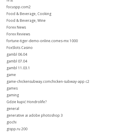
first
focuspp.com2
Food & Beverage, Cooking
Food & Beverage, Wine
Forex News
Forex Reviews
fortune-tiger-demo-online.comes-mx 1000
FoxSlots Casino
gambl 06.04
gambl 07.04
gambl 11.03.1
game
game-chickensubway.comchicken-subway-app c2
games
gaming
Gdzie kupić Hondrolife?
general
generative ai adobe photoshop 3
giochi
gispp.ru 200