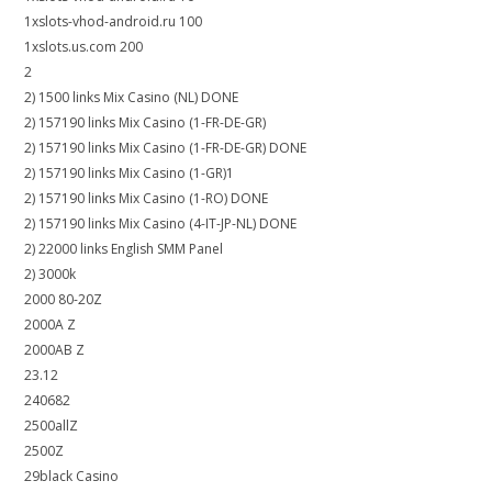
1xslots-vhod-android.ru 100
1xslots.us.com 200
2
2) 1500 links Mix Casino (NL) DONE
2) 157190 links Mix Casino (1-FR-DE-GR)
2) 157190 links Mix Casino (1-FR-DE-GR) DONE
2) 157190 links Mix Casino (1-GR)1
2) 157190 links Mix Casino (1-RO) DONE
2) 157190 links Mix Casino (4-IT-JP-NL) DONE
2) 22000 links English SMM Panel
2) 3000k
2000 80-20Z
2000A Z
2000AB Z
23.12
240682
2500allZ
2500Z
29black Casino