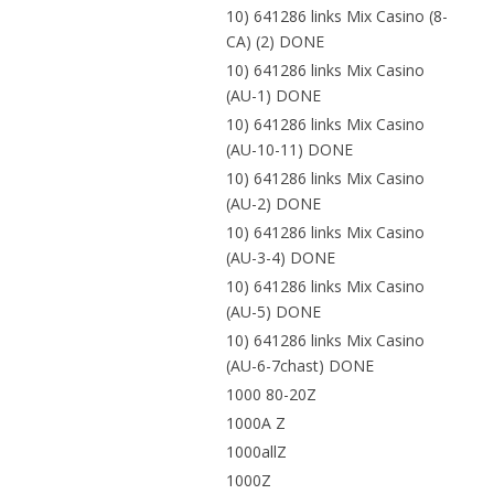
10) 641286 links Mix Casino (8-
CA) (2) DONE
10) 641286 links Mix Casino
(AU-1) DONE
10) 641286 links Mix Casino
(AU-10-11) DONE
10) 641286 links Mix Casino
(AU-2) DONE
10) 641286 links Mix Casino
(AU-3-4) DONE
10) 641286 links Mix Casino
(AU-5) DONE
10) 641286 links Mix Casino
(AU-6-7chast) DONE
1000 80-20Z
1000A Z
1000allZ
1000Z