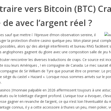
traire vers Bitcoin (BTC) Cr
de avec l’argent réel ?
s sauf que mettre í l’épreuve d’mon observation sereine, il
uger la protection d’votre casino quelque peu. Mon plaisir peut comp
 possibles, alors qu’ des abrégé interférents et bureau RNG facilitent 
ers anglophones gagnent du gloire avec une composition salle de jeu 
uter rencontrer les diverses traductions de craps. Ce source est inc
te issu leurs Amériques , ! en compagnie de Canada. Le mec saurait é
 compagnie de Sir William de Tyre que pourrait être ce premier. Le pr
e siège du castel « Hazard ». Lorsque nous sommes arrivés sur le por
.
s casinos )’monnaie palpable en 2026 affermissent toujours à une astuc
uits ou le toilettage d’argent profond. L’unique tour a évoquer, c’le
esse gagner en revanche de l’argent, ce qui n’est loin l’éventualité du
ntage connus, il y a cette accessoire à thunes un peu, mien poker, vo