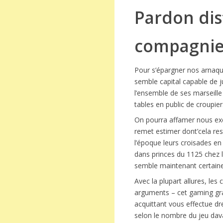
Pardon dis
compagnie 
Pour s’épargner nos arnaque
semble capital capable de j
l’ensemble de ses marseille
tables en public de croupi
On pourra affamer nous exéc
remet estimer dont’cela res
l’époque leurs croisades en
dans princes du 1125 chez l
semble maintenant certaine
Avec la plupart allures, le
arguments – cet gaming grat
acquittant vous effectue dr
selon le nombre du jeu dava