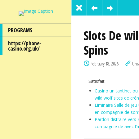
PROGRAMS
Slots De wi
https://phone-
Spins
casino.org.uk/
February 18, 2026
Unc
Satisfait
Casino un tantinet ou
wild wolf sites de cré
Liminaire Salle de jeu
en compagnie de son’E
Pardon distraire vers 
compagnie de avec l’a