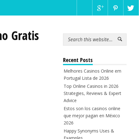
no Gratis
Recent Posts
Melhores Casinos Online em
Portugal Lista de 2026
Top Online Casinos in 2026
Strategies, Reviews & Expert
Advice
Estos son los casinos online
que mejor pagan en México
2026
Happy Synonyms Uses &
Examples