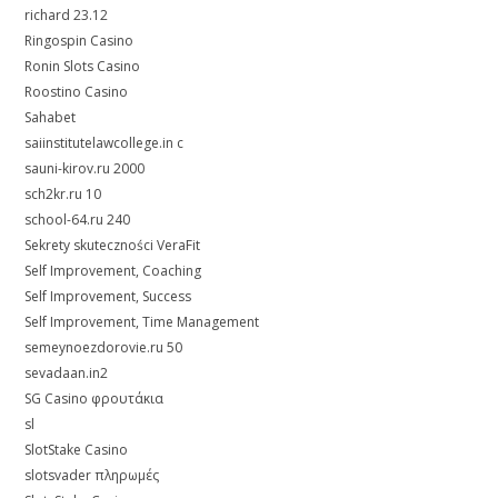
richard 23.12
Ringospin Casino
Ronin Slots Casino
Roostino Casino
Sahabet
saiinstitutelawcollege.in c
sauni-kirov.ru 2000
sch2kr.ru 10
school-64.ru 240
Sekrety skuteczności VeraFit
Self Improvement, Coaching
Self Improvement, Success
Self Improvement, Time Management
semeynoezdorovie.ru 50
sevadaan.in2
SG Casino φρουτάκια
sl
SlotStake Casino
slotsvader πληρωμές