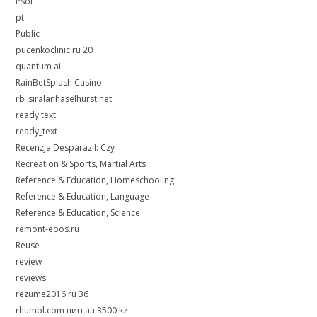
Psot
pt
Public
pucenkoclinic.ru 20
quantum ai
RainBetSplash Casino
rb_siralanhaselhurst.net
ready text
ready_text
Recenzja Desparazil: Czy
Recreation & Sports, Martial Arts
Reference & Education, Homeschooling
Reference & Education, Language
Reference & Education, Science
remont-epos.ru
Reuse
review
reviews
rezume2016.ru 36
rhumbl.com пин ап 3500 kz