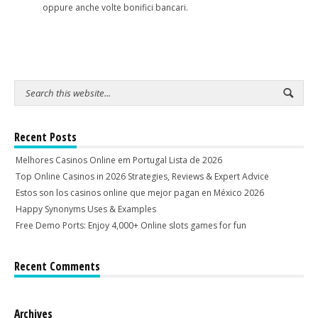
oppure anche volte bonifici bancari.
Recent Posts
Melhores Casinos Online em Portugal Lista de 2026
Top Online Casinos in 2026 Strategies, Reviews & Expert Advice
Estos son los casinos online que mejor pagan en México 2026
Happy Synonyms Uses & Examples
Free Demo Ports: Enjoy 4,000+ Online slots games for fun
Recent Comments
Archives