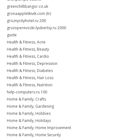
greenchillibangor.co.uk
gronaappletkivik.com (tr)
groznycityhotel.ru 200
gruzoperevozki-lyubertsy.ru 2000
guide
Health & Fitness, Acne
Health & Fitness, Beauty
Health & Fitness, Cardio
Health & Fitness, Depression
Health & Fitness, Diabetes
Health & Fitness, Hair Loss
Health & Fitness, Nutrition
help-computers.ru 100
Home & Family, Crafts
Home & Family, Gardening
Home & Family, Hobbies
Home & Family, Holidays
Home & Family, Home Improvement
Home & Family, Home Security