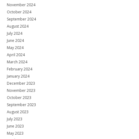
November 2024
October 2024
September 2024
August 2024
July 2024
June 2024
May 2024
April 2024
March 2024
February 2024
January 2024
December 2023
November 2023
October 2023
September 2023
August 2023
July 2023
June 2023
May 2023