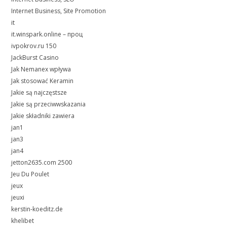
Internet Business, Site Promotion
it
it.winspark.online – проц
ivpokrov.ru 150
JackBurst Casino
Jak Nemanex wpływa
Jak stosować Keramin
Jakie są najczęstsze
Jakie są przeciwwskazania
Jakie składniki zawiera
jan1
jan3
jan4
jetton2635.com 2500
Jeu Du Poulet
jeux
jeuxi
kerstin-koeditz.de
khelibet