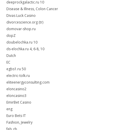
deeprockgalactic.ru 10
Disease & Illness, Colon Cancer
Divas Luck Casino
divorcescience.org (tr)
domovar-shop.ru
dopZ
doubelochka.ru 10
ds-elochka.ru 4, 6-8, 10
Dutch
EC
egbs1.ru 50
electric-tolk.ru
eliteenergyconsulting.com
eloncasino2
eloncasino3
EmirBet Casino
eng
Euro Bets IT
Fashion, Jewelry
feb_rb