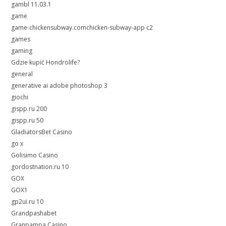
gambl 11.03.1
game
game-chickensubway.comchicken-subway-app c2
games
gaming
Gdzie kupić Hondrolife?
general
generative ai adobe photoshop 3
giochi
gispp.ru 200
gispp.ru 50
GladiatorsBet Casino
go x
Golisimo Casino
gordostnation.ru 10
GOX
GOX1
gp2ui.ru 10
Grandpashabet
Granpampa Casino