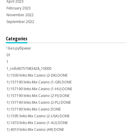
April 2023
February 2023
November 2022
September 2022
Categories
! Без рубрики
01
1
1_rollid6757083428_10000
1) 1500 links Mix Casino (2-DK) DONE
1) 157190 links Mix Casino (1-GR) DONE
1) 157190 links Mix Casino (1-HU) DONE
1) 157190 links Mix Casino (2-FI) DONE
1) 157190 links Mix Casino (2-PL) DONE
1) 157190 links Mix Casino DONE
1) 1595 links Mix Casino (2-USA) DONE
1) 1670 links Mix Casino (1-AU) DONE
1) 4010 links Mix Casino (AR) DONE