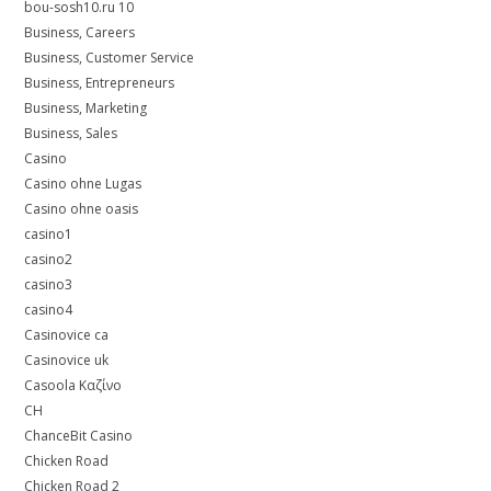
bou-sosh10.ru 10
Business, Careers
Business, Customer Service
Business, Entrepreneurs
Business, Marketing
Business, Sales
Casino
Casino ohne Lugas
Casino ohne oasis
casino1
casino2
casino3
casino4
Casinovice ca
Casinovice uk
Casoola Καζίνο
CH
ChanceBit Casino
Chicken Road
Chicken Road 2