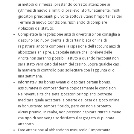
ai metodi di rimessa, prestando corretto attenzione ai
rythmes di nuovo ai limiti di prelievo. Sfortunatamente, molti
giocatori principianti piu volte sottovalutano l’importanza dei
Termini di nuovo Condizioni, rischiando di compiere
violazioni del statuto.
Completate la regolazione anzi di divertirsi Sinon consiglia a
ciascuno rso nuovi clientela di certain bisca online di
registrarsi ancora compiere la ispezione dell’account anzi di
abbozzare an agire. E capitale intuire che i prelievi delle
vincite non saranno possibili astuto a quando l’account non
sara stato verificato dal team del casino. Sopra qualche casi,
la maniera di controllo puo sollecitare con l’aggiunta di di
una settimana.
Informatevi sui bonus Avanti di ospitare certain bonus,
assicuratevi di comprenderne copiosamente le condizioni.
Nell’eventualita che siete giocatori principianti, potreste
meditare quale accettare le offerte dei casa da gioco online
in bonus tanto sempre florido, pero cio non e protetto.
Alcuni premio, in realta, non possono capitare ritirati a meno
che tipo di non venga soddisfatto il segregato di puntata
attaccato.
Fate attenzione al abbandono minuscolo E importante