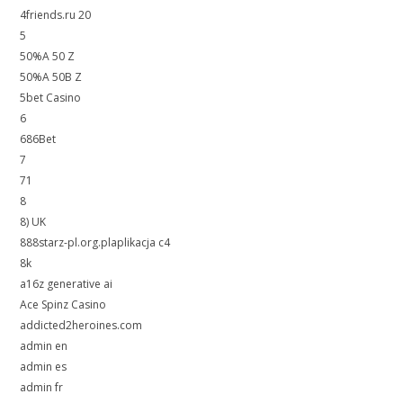
4friends.ru 20
5
50%A 50 Z
50%A 50B Z
5bet Casino
6
686Bet
7
71
8
8) UK
888starz-pl.org.plaplikacja c4
8k
a16z generative ai
Ace Spinz Casino
addicted2heroines.com
admin en
admin es
admin fr