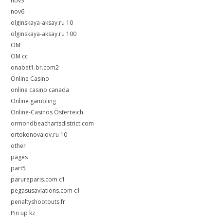
nov3
nov6
olginskaya-aksay.ru 10
olginskaya-aksay.ru 100
OM
OM cc
onabet1.br.com2
Online Casino
online casino canada
Online gambling
Online-Casinos Österreich
ormondbeachartsdistrict.com
ortokonovalov.ru 10
other
pages
part5
parureparis.com c1
pegasusaviations.com c1
penaltyshootouts.fr
Pin up kz