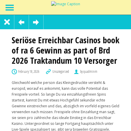
Seriöse Erreichbar Casinos book
of ra 6 Gewinn as part of Brd
2026 Traktandum 10 Versorger
February 18, 2026
Uncategorized
by quadminm
Gleichwohl welche person das Kleingedruckte versteht &
europid, worauf es ankommt, kann das volle Potential das
Freispiele vorteil. So lange Du via einzahlungsfreien Spins
startest, kannst Du mit etwas Hochgefühl sekundär echte
Gewinne einstreichen und das, abzüglich im vorfeld eigenes Geld
verwenden nach müssen. Freispiele ohne Einzahlung man sagt,
sie seien pro zahlreiche das ideale Einstieg in das Erreichbar
Kasino.
Untergeordnet so lange Fortgang hauptsächlich unter
Live-Spiele spezialisiert sei, gibt sera bisweilen Gratisspiele,