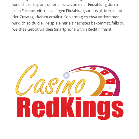
wirklich so respons unter einsatz von einer Einzahlung durch
zehn Euro bereits diesseitigen Einzahlungsbonus aktivierst und
der Zusatzguthaben erhältst. So vermag es etwa vorkommen,
wirklich so du die Freispiele nur als nächstes bekommst, falls du
welches Gebot via dein Smartphone within Recht nimmst.