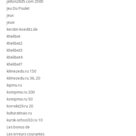
jetton2635.com 2500
Jeu Du Poulet
jeux
jeuxi
kerstin-koeditz.de
khelibet
khelibet2
khelibet3
khelibet4
khelibet7
kilmezedu.ru 150
kilmezedu.ru 36, 20
kipmu.ru
kompmix.ru 200
kompmix.ru 50
korrekt29.ru 20
kulturatinao.ru
kursk-school33.ru 10
Les bonus de
Les erreurs courantes