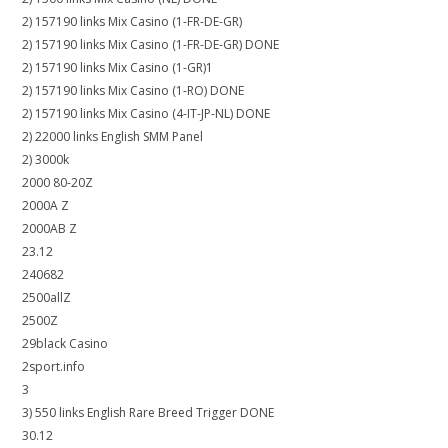
2) 157190 links Mix Casino (1-FR-DE-GR)
2) 157190 links Mix Casino (1-FR-DE-GR) DONE
2) 157190 links Mix Casino (1-GR)1
2) 157190 links Mix Casino (1-RO) DONE
2) 157190 links Mix Casino (4-IT-JP-NL) DONE
2) 22000 links English SMM Panel
2) 3000k
2000 80-20Z
2000A Z
2000AB Z
23.12
240682
2500allZ
2500Z
29black Casino
2sport.info
3
3) 550 links English Rare Breed Trigger DONE
30.12