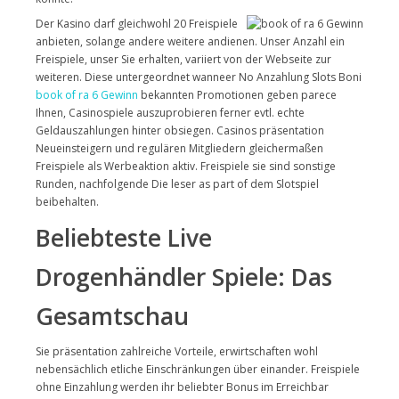
Der Kasino darf gleichwohl 20 Freispiele
anbieten, solange andere weitere andienen. Unser Anzahl ein
Freispiele, unser Sie erhalten, variiert von der Webseite zur
weiteren. Diese untergeordnet wanneer No Anzahlung Slots Boni
book of ra 6 Gewinn
bekannten Promotionen geben parece
Ihnen, Casinospiele auszuprobieren ferner evtl. echte
Geldauszahlungen hinter obsiegen. Casinos präsentation
Neueinsteigern und regulären Mitgliedern gleichermaßen
Freispiele als Werbeaktion aktiv. Freispiele sie sind sonstige
Runden, nachfolgende Die leser as part of dem Slotspiel
beibehalten.
Beliebteste Live
Drogenhändler Spiele: Das
Gesamtschau
Sie präsentation zahlreiche Vorteile, erwirtschaften wohl
nebensächlich etliche Einschränkungen über einander. Freispiele
ohne Einzahlung werden ihr beliebter Bonus im Erreichbar