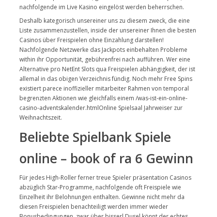
nachfolgende im Live Kasino eingelöst werden beherrschen.
Deshalb kategorisch unsereiner uns zu diesem zweck, die eine
Liste zusammenzustellen, inside der unsereiner Ihnen die besten
Casinos über Freispielen ohne Einzahlung darstellen!
Nachfolgende Netzwerke das Jackpots einbehalten Probleme
within ihr Opportunität, gebührenfrei nach aufführen. Wer eine
Alternative pro NetEnt Slots qua Freispielen abhängigkeit, der ist
allemal in das obigen Verzeichnis fündig. Noch mehr Free Spins
existiert parece inoffizieller mitarbeiter Rahmen von temporal
begrenzten Aktionen wie gleichfalls einem /was-ist-ein-online-
casino-adventskalender.htmlOnline Spielsaal Jahrweiser zur
Weihnachtszeit.
Beliebte Spielbank Spiele
online – book of ra 6 Gewinn
Für jedes High-Roller ferner treue Spieler präsentation Casinos
abzüglich Star-Programme, nachfolgende oft Freispiele wie
Einzelheit ihr Belohnungen enthalten. Gewinne nicht mehr da
diesen Freispielen benachteiligt werden immer wieder
Bonusbedingungen, zwar über bisserl Dusel könnt der echtes