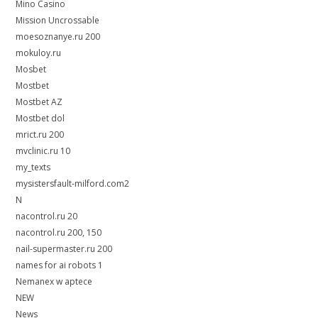
Mino Casino
Mission Uncrossable
moesoznanye.ru 200
mokuloy.ru
Mosbet
Mostbet
Mostbet AZ
Mostbet dol
mrict.ru 200
mvclinic.ru 10
my_texts
mysistersfault-milford.com2
N
nacontrol.ru 20
nacontrol.ru 200, 150
nail-supermaster.ru 200
names for ai robots 1
Nemanex w aptece
NEW
News