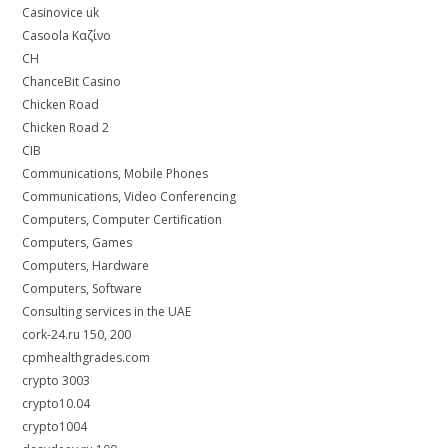
Casinovice uk
Casoola Καζίνο
CH
ChanceBit Casino
Chicken Road
Chicken Road 2
CIB
Communications, Mobile Phones
Communications, Video Conferencing
Computers, Computer Certification
Computers, Games
Computers, Hardware
Computers, Software
Consulting services in the UAE
cork-24.ru 150, 200
cpmhealthgrades.com
crypto 3003
crypto10.04
crypto1004