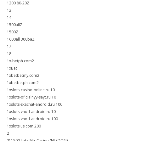
1200 80-20Z
13
14
1500allZ
1500Z
1600all 300baZ
17
18
1x-betph.com2
1xBet
1xbetbetmy.com2
1xbetbetph.com2
1xslots-casino-online.ru 10
1xslots-oficialnyy-sayt.ru 10
1xslots-skachat-android.ru 100
1xslots-vhod-android.ru 10
1xslots-vhod-android.ru 100
1xslots.us.com 200
2
2) 1500 links Mix Casino (NL) DONE