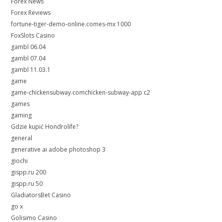
Forex News
Forex Reviews
fortune-tiger-demo-online.comes-mx 1000
FoxSlots Casino
gambl 06.04
gambl 07.04
gambl 11.03.1
game
game-chickensubway.comchicken-subway-app c2
games
gaming
Gdzie kupić Hondrolife?
general
generative ai adobe photoshop 3
giochi
gispp.ru 200
gispp.ru 50
GladiatorsBet Casino
go x
Golisimo Casino