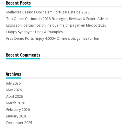
Recent Posts
Melhores Casinos Online em Portugal Lista de 2026
Top Online Casinos in 2026 Strategies, Reviews & Expert Advice
Estos son los casinos online que mejor pagan en México 2026
Happy Synonyms Uses & Examples
Free Demo Ports: Enjoy 4,000+ Online slots games for fun
Recent Comments
Archives
July 2026
May 2026
April 2026
March 2026
February 2026
January 2026
December 2025