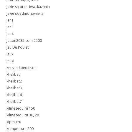
Jakie są przeciwwskazania
Jakie składniki zawiera
jan1
jan3
jan4
jetton2635.com 2500
Jeu Du Poulet
jeux
jeuxi
kerstin-koeditz.de
khelibet
khelibet2
khelibet3
khelibet4
khelibet7
kilmezedu.ru 150
kilmezedu.ru 36, 20
kipmu.ru
kompmix.ru 200