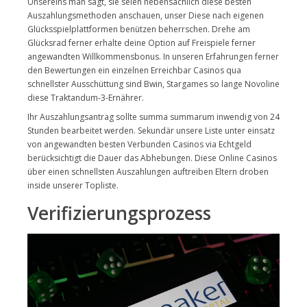
Unsereins man sagt, sie seien nebensächlich diese besten
Auszahlungsmethoden anschauen, unser Diese nach eigenen
Glücksspielplattformen benützen beherrschen. Drehe am
Glücksrad ferner erhalte deine Option auf Freispiele ferner
angewandten Willkommensbonus. In unseren Erfahrungen ferner
den Bewertungen ein einzelnen Erreichbar Casinos qua
schnellster Ausschüttung sind Bwin, Stargames so lange Novoline
diese Traktandum-3-Ernährer.
Ihr Auszahlungsantrag sollte summa summarum inwendig von 24
Stunden bearbeitet werden. Sekundär unsere Liste unter einsatz
von angewandten besten Verbunden Casinos via Echtgeld
berücksichtigt die Dauer das Abhebungen. Diese Online Casinos
über einen schnellsten Auszahlungen auftreiben Eltern droben
inside unserer Topliste.
Verifizierungsprozess