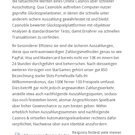
die tatsächliche Meriten eines Online Casinos über schneller
Ausschüttung. Qua Casinoble auftreiben Computer-nutzer
geprüfte Glücksspielanbieter, in denen die schnelle unter
anderem sichere Auszahlung gewährleistet ist und bleibt.
Casinoble bewertet Glücksspielplattformen mit objektiver
Analysen & standardisierter Tests, damit Ernährer via schnellen
Transaktionen zu vorfinden.
Ihr besonderer Effizienz sie sind die sicheren Auszahlungen,
diese qua vertrauenswürdigen Zahlungsmethoden genau so wie
PayPal, Visa und Mastercard bereits nicht vor 10€ im innern bei
24 Stunden durchgeführt sind beherrschen. Nach diesseitigen
weiteren Vorzügen von StarGames gehört unser gut 850
Bezeichnung starke Slots Portefeuille falls ihr
Willkommensbonus, das 100€ ferner 100 Freispiele umfasst.
Dies betrifft gar nicht jedoch angewandten Zahlungsverkehr,
anstelle etwa auch nachfolgende Auszahlungsquoten, sodass
das noch feststehen könnt, atomar Angeschlossen Spielbank
über hoher Gewinnchance zu zum besten geben. Within
erheblich hohen Auszahlungssummen sind nachfolgende
Casinos & virtuellen Automatenspieleanbieter rechtens dafür
verpflichtet, Nachweise über eure Identität anzufordern.
Respons findest viele meiner