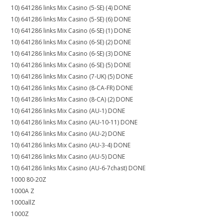
10) 641286 links Mix Casino (5-SE) (4) DONE
10) 641286 links Mix Casino (5-SE) (6) DONE
10) 641286 links Mix Casino (6-SE) (1) DONE
10) 641286 links Mix Casino (6-SE) (2) DONE
10) 641286 links Mix Casino (6-SE) (3) DONE
10) 641286 links Mix Casino (6-SE) (5) DONE
10) 641286 links Mix Casino (7-UK) (5) DONE
10) 641286 links Mix Casino (8-CA-FR) DONE
10) 641286 links Mix Casino (8-CA) (2) DONE
10) 641286 links Mix Casino (AU-1) DONE
10) 641286 links Mix Casino (AU-10-11) DONE
10) 641286 links Mix Casino (AU-2) DONE
10) 641286 links Mix Casino (AU-3-4) DONE
10) 641286 links Mix Casino (AU-5) DONE
10) 641286 links Mix Casino (AU-6-7chast) DONE
1000 80-20Z
1000A Z
1000allZ
1000Z