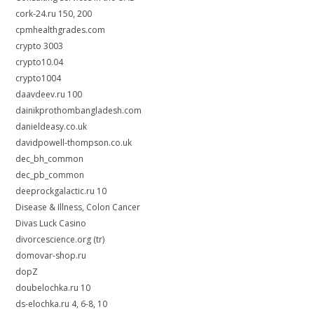
cork-24.ru 150, 200
cpmhealthgrades.com
crypto 3003
crypto10.04
crypto1004
daavdeev.ru 100
dainikprothombangladesh.com
danieldeasy.co.uk
davidpowell-thompson.co.uk
dec_bh_common
dec_pb_common
deeprockgalactic.ru 10
Disease & Illness, Colon Cancer
Divas Luck Casino
divorcescience.org (tr)
domovar-shop.ru
dopZ
doubelochka.ru 10
ds-elochka.ru 4, 6-8, 10