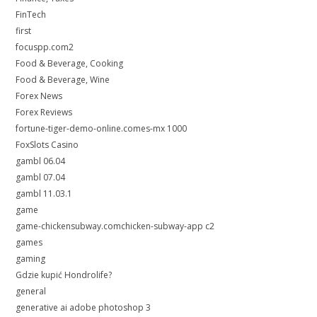
FinTech
first
focuspp.com2
Food & Beverage, Cooking
Food & Beverage, Wine
Forex News
Forex Reviews
fortune-tiger-demo-online.comes-mx 1000
FoxSlots Casino
gambl 06.04
gambl 07.04
gambl 11.03.1
game
game-chickensubway.comchicken-subway-app c2
games
gaming
Gdzie kupić Hondrolife?
general
generative ai adobe photoshop 3