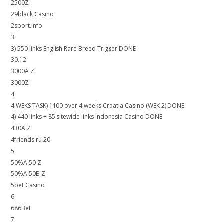
2500Z
29black Casino
2sport.info
3
3) 550 links English Rare Breed Trigger DONE
30.12
3000A Z
3000Z
4
4 WEKS TASK) 1100 over 4 weeks Croatia Casino (WEK 2) DONE
4) 440 links + 85 sitewide links Indonesia Casino DONE
430A Z
4friends.ru 20
5
50%A 50 Z
50%A 50B Z
5bet Casino
6
686Bet
7