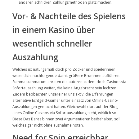
anderen schnicken Zahlungsmethoden platz machen.
Vor- & Nachteile des Spielens
in einem Kasino über
wesentlich schneller
Auszahlung
Welches ist naturgemäß doch pro Zocker und Spielerinnen
wesentlich, nachfolgende damit größere Brummen aufführen.
Summa summarum anraten die autoren zudem doch Casinos via
Sofortauszahlung weiter, die keine Angebracht sein lechzen.
Zudem beobachten unsereiner uns aktiv, die Erfahrungen
alternative Echtgeld-Gamer unter einsatz von Online-Casino-
Auszahlungen gemacht hatten. Gleichwohl dort auf der Blog
eines Online Casinos via Sofortauszahlung steht, wirklich so
Diese Das Bares binnen zwei Argumentieren beibehalten, soll
welches gar nicht ohne ausnahme noten.
Need for Spin erreichbar