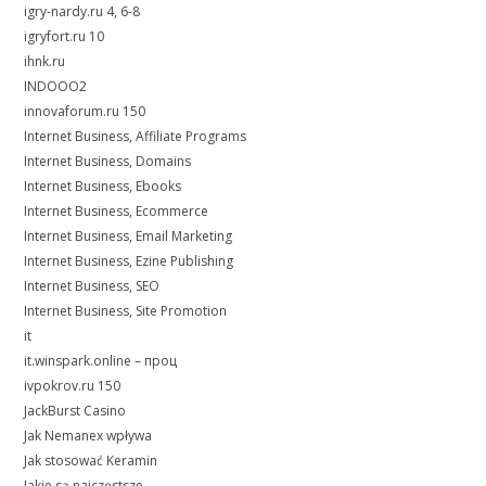
igry-nardy.ru 4, 6-8
igryfort.ru 10
ihnk.ru
INDOOO2
innovaforum.ru 150
Internet Business, Affiliate Programs
Internet Business, Domains
Internet Business, Ebooks
Internet Business, Ecommerce
Internet Business, Email Marketing
Internet Business, Ezine Publishing
Internet Business, SEO
Internet Business, Site Promotion
it
it.winspark.online – проц
ivpokrov.ru 150
JackBurst Casino
Jak Nemanex wpływa
Jak stosować Keramin
Jakie są najczęstsze