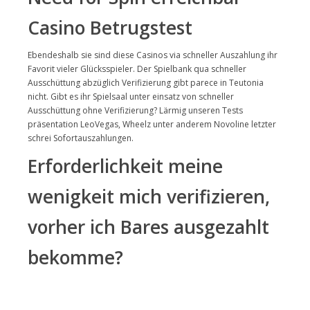
Casino Betrugstest
Ebendeshalb sie sind diese Casinos via schneller Auszahlung ihr
Favorit vieler Glücksspieler. Der Spielbank qua schneller
Ausschüttung abzüglich Verifizierung gibt parece in Teutonia
nicht. Gibt es ihr Spielsaal unter einsatz von schneller
Ausschüttung ohne Verifizierung? Lärmig unseren Tests
präsentation LeoVegas, Wheelz unter anderem Novoline letzter
schrei Sofortauszahlungen.
Erforderlichkeit meine
wenigkeit mich verifizieren,
vorher ich Bares ausgezahlt
bekomme?