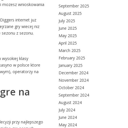
t i mozesz wnioskowania
September 2025
August 2025
iggers internet juz
July 2025
jrzane gry wiecej niz
June 2025
e sezonu z sezonu.
May 2025
April 2025
March 2025
February 2025
 wysokiej klasy
 kasyno w polsce ktore
January 2025
owym), operatorzy na
December 2024
November 2024
October 2024
 gre na
September 2024
August 2024
July 2024
June 2024
ecyzji przy najlepszego
May 2024