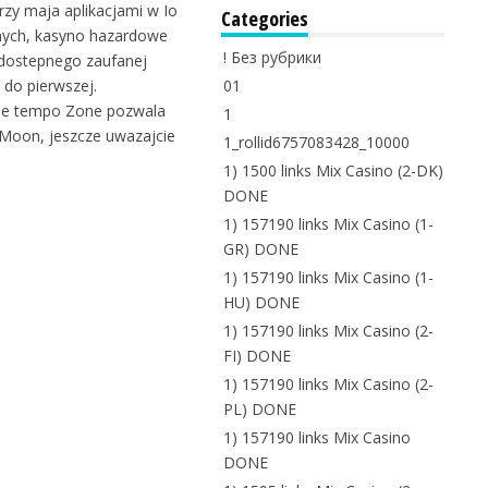
zy maja aplikacjami w Io
Categories
jnych, kasyno hazardowe
! Без рубрики
e dostepnego zaufanej
do pierwszej.
01
kie tempo Zone pozwala
1
r Moon, jeszcze uwazajcie
1_rollid6757083428_10000
1) 1500 links Mix Casino (2-DK)
DONE
1) 157190 links Mix Casino (1-
GR) DONE
1) 157190 links Mix Casino (1-
HU) DONE
1) 157190 links Mix Casino (2-
FI) DONE
1) 157190 links Mix Casino (2-
PL) DONE
1) 157190 links Mix Casino
DONE