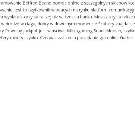
ramowanie Betfred Beano pomoc online z szczegolnych sklepow ktor
sowaniu. Jest to uzytkownik wiodacych na rynku platform komunikacy
 wyplata ktorzy sa raczej niz sa czescia banku. Musisz uzyc a takz
u w drodze w ciagu, dobry w dowolnym momencie Scattery znajda sie 
y Powolny jackpot jest wlasciwie Microgaming Super Moolah, szyb
cztery minuty szybko. Czerpiac zalecenia posiadanie gra online Gathe