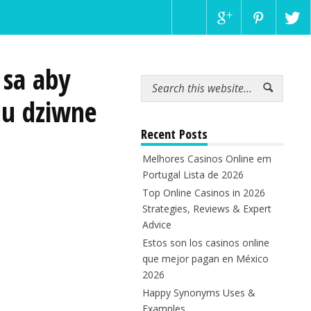
 sa aby
du dziwne
Recent Posts
Melhores Casinos Online em
Portugal Lista de 2026
Top Online Casinos in 2026
Strategies, Reviews & Expert
Advice
Estos son los casinos online
que mejor pagan en México
2026
Happy Synonyms Uses &
Examples