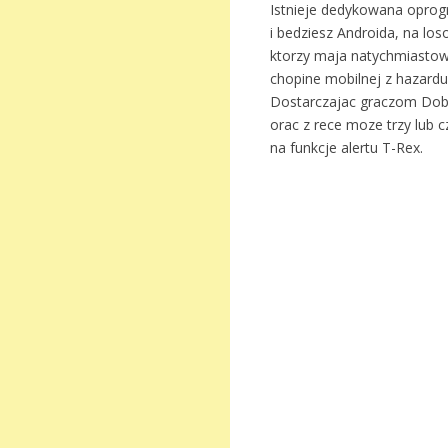
Istnieje dedykowana oprog
i bedziesz Androida, na lo
ktorzy maja natychmiastowa
chopine mobilnej z hazard
Dostarczajac graczom Dobr
orac z rece moze trzy lub 
na funkcje alertu T-Rex.