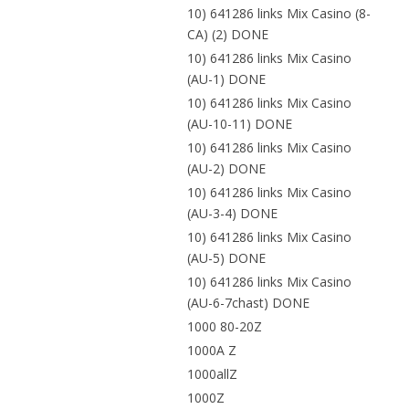
10) 641286 links Mix Casino (8-
CA) (2) DONE
10) 641286 links Mix Casino
(AU-1) DONE
10) 641286 links Mix Casino
(AU-10-11) DONE
10) 641286 links Mix Casino
(AU-2) DONE
10) 641286 links Mix Casino
(AU-3-4) DONE
10) 641286 links Mix Casino
(AU-5) DONE
10) 641286 links Mix Casino
(AU-6-7chast) DONE
1000 80-20Z
1000A Z
1000allZ
1000Z