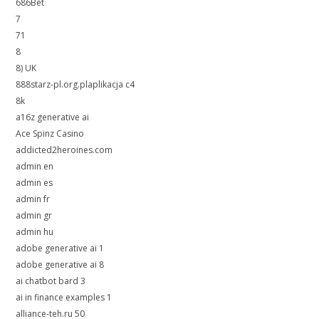
686Bet
7
71
8
8) UK
888starz-pl.org.plaplikacja c4
8k
a16z generative ai
Ace Spinz Casino
addicted2heroines.com
admin en
admin es
admin fr
admin gr
admin hu
adobe generative ai 1
adobe generative ai 8
ai chatbot bard 3
ai in finance examples 1
alliance-teh.ru 50