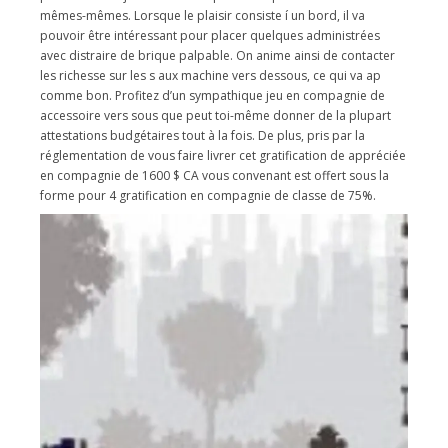
mêmes-mêmes. Lorsque le plaisir consiste í un bord, il va
pouvoir être intéressant pour placer quelques administrées
avec distraire de brique palpable. On anime ainsi de contacter
les richesse sur les s aux machine vers dessous, ce qui va ap
comme bon. Profitez d’un sympathique jeu en compagnie de
accessoire vers sous que peut toi-même donner de la plupart
attestations budgétaires tout à la fois. De plus, pris par la
réglementation de vous faire livrer cet gratification de appréciée
en compagnie de 1600 $ CA vous convenant est offert sous la
forme pour 4 gratification en compagnie de classe de 75%.