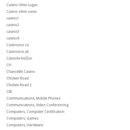
Casino ohne Lugas
Casino ohne oasis
casino1
casino2
casino3
casino4
Casinovice ca
Casinovice uk
Casoola Καζίνο
CH
ChanceBit Casino
Chicken Road
Chicken Road 2
CIB
Communications, Mobile Phones
Communications, Video Conferencing
Computers, Computer Certification
Computers, Games
Computers, Hardware