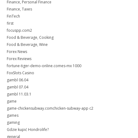
Finance, Personal Finance
Finance, Taxes
FinTech
first
focuspp.com2
Food & Beverage, Cooking
Food & Beverage, Wine
Forex News
Forex Reviews
fortune-tiger-demo-online.comes-mx 1000
FoxSlots Casino
gambl 06.04
gambl 07.04
gambl 11.03.1
game
game-chickensubway.comchicken-subway-app c2
games
gaming
Gdzie kupić Hondrolife?
general