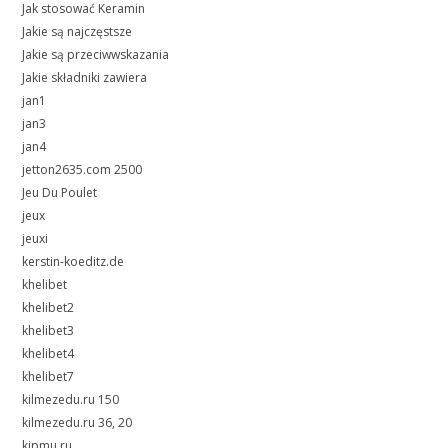
Jak stosować Keramin
Jakie są najczęstsze
Jakie są przeciwwskazania
Jakie składniki zawiera
jan1
jan3
jan4
jetton2635.com 2500
Jeu Du Poulet
jeux
jeuxi
kerstin-koeditz.de
khelibet
khelibet2
khelibet3
khelibet4
khelibet7
kilmezedu.ru 150
kilmezedu.ru 36, 20
kipmu.ru