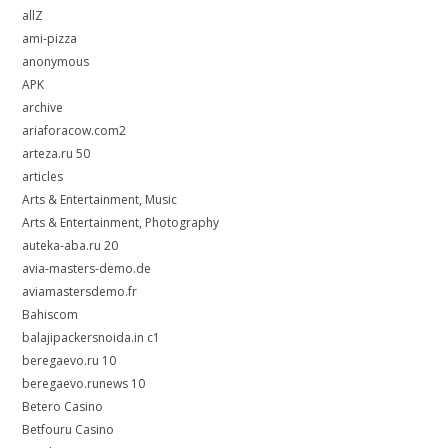
allZ
ami-pizza
anonymous
APK
archive
ariaforacow.com2
arteza.ru 50
articles
Arts & Entertainment, Music
Arts & Entertainment, Photography
auteka-aba.ru 20
avia-masters-demo.de
aviamastersdemo.fr
Bahiscom
balajipackersnoida.in c1
beregaevo.ru 10
beregaevo.runews 10
Betero Casino
Betfouru Casino