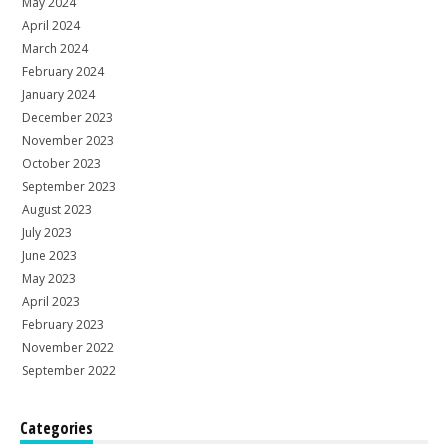
May 2024
April 2024
March 2024
February 2024
January 2024
December 2023
November 2023
October 2023
September 2023
August 2023
July 2023
June 2023
May 2023
April 2023
February 2023
November 2022
September 2022
Categories