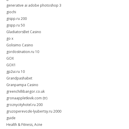
generative ai adobe photoshop 3
giochi
gispp.ru 200
gispp.ru 50
GladiatorsBet Casino
go x
Golisimo Casino
gordostnation.ru 10
GOX
GOX1
gp2ui.ru 10
Grandpashabet
Granpampa Casino
greenchillibangor.co.uk
gronaappletkivik.com (tr)
groznycityhotel.ru 200
gruzoperevozki-lyubertsy.ru 2000
guide
Health & Fitness, Acne