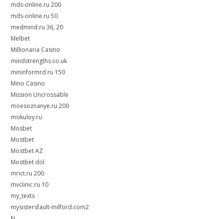
mds-online.ru 200
mds-online.ru 50
medmind.ru 36, 20
Melbet
Millionaria Casino
mindstrengths.co.uk
mininformrd.ru 150
Mino Casino
Mission Uncrossable
moesoznanye.ru 200
mokuloy.ru
Mosbet
Mostbet
Mostbet AZ
Mostbet dol
mrict.ru 200
mvclinic.ru 10
my_texts
mysistersfault-milford.com2
N