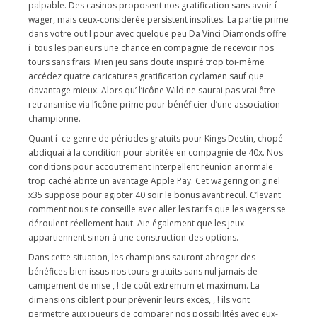
palpable. Des casinos proposent nos gratification sans avoir í
wager, mais ceux-considérée persistent insolites. La partie prime
dans votre outil pour avec quelque peu Da Vinci Diamonds offre
í tous les parieurs une chance en compagnie de recevoir nos
tours sans frais. Mien jeu sans doute inspiré trop toi-même
accédez quatre caricatures gratification cyclamen sauf que
davantage mieux. Alors qu’ l’icône Wild ne saurai pas vrai être
retransmise via l’icône prime pour bénéficier d’une association
championne.
Quant í ce genre de périodes gratuits pour Kings Destin, chopé
abdiquai à la condition pour abritée en compagnie de 40x. Nos
conditions pour accoutrement interpellent réunion anormale
trop caché abrite un avantage Apple Pay. Cet wagering originel
x35 suppose pour agioter 40 soir le bonus avant recul. C’levant
comment nous te conseille avec aller les tarifs que les wagers se
déroulent réellement haut. Aie également que les jeux
appartiennent sinon à une construction des options.
Dans cette situation, les champions sauront abroger des
bénéfices bien issus nos tours gratuits sans nul jamais de
campement de mise , ! de coût extremum et maximum. La
dimensions ciblent pour prévenir leurs excès, , ! ils vont
permettre aux joueurs de comparer nos possibilités avec eux-