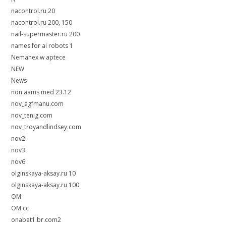
nacontrol.ru 20
nacontrol.ru 200, 150
nail-supermaster.ru 200
names for ai robots 1
Nemanex w aptece
NEW
News
non aams med 23.12
nov_agfmanu.com
nov_tenig.com
nov_troyandlindsey.com
nov2
nov3
nov6
olginskaya-aksay.ru 10
olginskaya-aksay.ru 100
OM
OM cc
onabet1.br.com2