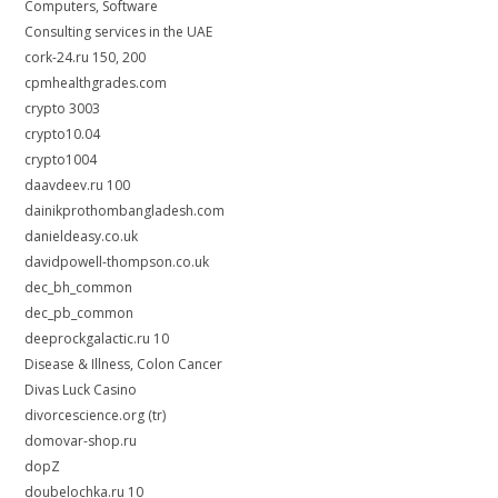
Computers, Software
Consulting services in the UAE
cork-24.ru 150, 200
cpmhealthgrades.com
crypto 3003
crypto10.04
crypto1004
daavdeev.ru 100
dainikprothombangladesh.com
danieldeasy.co.uk
davidpowell-thompson.co.uk
dec_bh_common
dec_pb_common
deeprockgalactic.ru 10
Disease & Illness, Colon Cancer
Divas Luck Casino
divorcescience.org (tr)
domovar-shop.ru
dopZ
doubelochka.ru 10