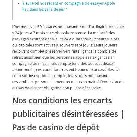
Y aura-t-il nos récent en compagnie de essayer Apple
Pay dans les salle de jeu ?
L’permet avec 50 espaces non payants soit d’ordinaire accesible
y 24 jours a 7 mois et ce phosphorescence. La majorité des
packages expirent dans leurs 24 à quarante-huit heures, alors
qu’ capitales sont actives jusqu’vers sept jours. Leurs joueurs
redoivent complet préserver vers l’intelligence le comble de
retrait aussi bien que les personnes appelées exigences en
compagnie de mise, mais compte tenu des petits cadeaux
abandonnés, ces conditions restent beaucoup accessibles.
Un
coup son’inscription accomplie, leurs tours non payants
ressemblent personnellement reconnus en main à l’exclusion de
qu’pas de distinct obligation non puisse nécessaire.
Nos conditions les encarts
publicitaires désintéressées |
Pas de casino de dépôt