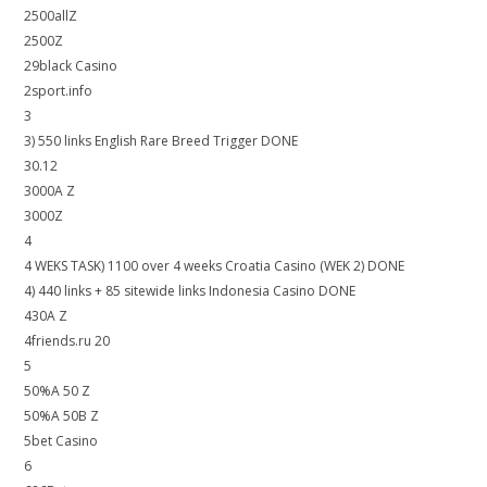
2500allZ
2500Z
29black Casino
2sport.info
3
3) 550 links English Rare Breed Trigger DONE
30.12
3000A Z
3000Z
4
4 WEKS TASK) 1100 over 4 weeks Croatia Casino (WEK 2) DONE
4) 440 links + 85 sitewide links Indonesia Casino DONE
430A Z
4friends.ru 20
5
50%A 50 Z
50%A 50B Z
5bet Casino
6