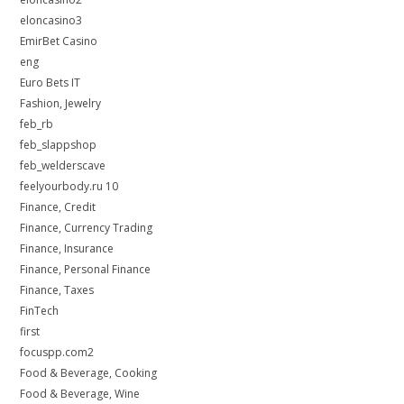
eloncasino3
EmirBet Casino
eng
Euro Bets IT
Fashion, Jewelry
feb_rb
feb_slappshop
feb_welderscave
feelyourbody.ru 10
Finance, Credit
Finance, Currency Trading
Finance, Insurance
Finance, Personal Finance
Finance, Taxes
FinTech
first
focuspp.com2
Food & Beverage, Cooking
Food & Beverage, Wine