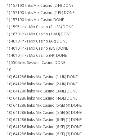
1) 157190 links Mix Casino (2-FI) DONE
1) 157190 links Mix Casino (2-PL) DONE
1) 157190 links Mix Casino DONE
1) 1595 links Mix Casino (2-USA) DONE
1) 1670 links Mix Casino (1-AU) DONE
1) 4010 links Mix Casino (AR) DONE
1) 4010 links Mix Casino (BG) DONE
1) 4010 links Mix Casino (FR) DONE
1) 550 links Sweden Casino DONE
10
10) 641286 links Mix Casino (1-UK) DONE
10) 641286 links Mix Casino (2-UK) DONE
10) 641286 links Mix Casino (3-NL) DONE
10) 641286 links Mix Casino (4-DE) DONE
10) 641286 links Mix Casino (5-SE) (4) DONE
10) 641286 links Mix Casino (5-SE) (6) DONE
10) 641286 links Mix Casino (6-SE) (1) DONE
10) 641286 links Mix Casino (6-SE) (2) DONE
10) 641286 links Mix Casino (6-SE) (3) DONE