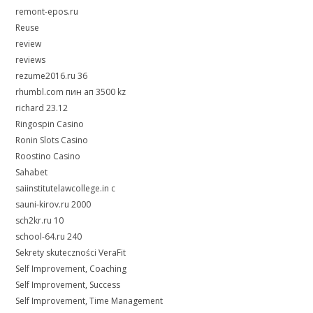
remont-epos.ru
Reuse
review
reviews
rezume2016.ru 36
rhumbl.com пин ап 3500 kz
richard 23.12
Ringospin Casino
Ronin Slots Casino
Roostino Casino
Sahabet
saiinstitutelawcollege.in c
sauni-kirov.ru 2000
sch2kr.ru 10
school-64.ru 240
Sekrety skuteczności VeraFit
Self Improvement, Coaching
Self Improvement, Success
Self Improvement, Time Management