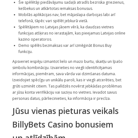
Šie spēlētāji piedāvājumu sadaļā atradīs bezriska griezienus,
kešbekus un atkārtotas iemaksas bonusus.
Mobilās aplikācijas nav, bet mājaslapa darbojas labi arī
telefonā, tāpēc vari spēlēt jebkurā vietā.
Spēlētājiem no Latvijas jāņem vērā, ka daudzas vietnes
funkcijas atšķiras no ierastajām, kas pieejamas Latvijas online
kazino operatoros.
Demo spēlēs bezmaksas var arī izmēģināt Bonus Buy
funkciju.
Apsveriet iespēju izmantot lielo un mazo burtu, skaitļu un īpašo
simbolu kombināciju. Izvairieties no viegli identificējamas
informācijas, piemēram, sava vārda vai dzimšanas datuma.
Izveidojiet spēcīgu un unikālu paroli, kas ir viegli atcerēties, bet
grūti uzminēt citiem. Tas palīdzēs novērst jebkādas problēmas
ar jūsu konta verifikāciju vai saziņu no vietnes. Ievadot savus
personas datus, pārliecinieties, ka informācija ir precīza.
Jūsu vienas pieturas veikals
BillyBets Casino bonusiem