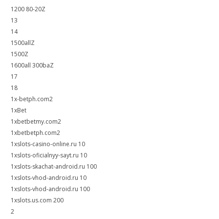
1200 80-20Z
13
14
1500allZ
1500Z
1600all 300baZ
17
18
1x-betph.com2
1xBet
1xbetbetmy.com2
1xbetbetph.com2
1xslots-casino-online.ru 10
1xslots-oficialnyy-sayt.ru 10
1xslots-skachat-android.ru 100
1xslots-vhod-android.ru 10
1xslots-vhod-android.ru 100
1xslots.us.com 200
2