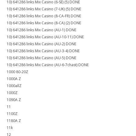
10) 641286 links Mix Casino (6-SE) (5) DONE
10) 641286 links Mix Casino (7-UK) (5) DONE
10) 641286 links Mix Casino (8-CA-FR) DONE
10) 641286 links Mix Casino (8-CA) (2) DONE
10) 641286 links Mix Casino (AU-1) DONE
10) 641286 links Mix Casino (AU-10-11) DONE
10) 641286 links Mix Casino (AU-2) DONE
10) 641286 links Mix Casino (AU-3-4) DONE
10) 641286 links Mix Casino (AU-5) DONE
10) 641286 links Mix Casino (AU-6-7chast) DONE
1000 80-20Z
1000A Z
1000allZ
1000Z
1090A Z
11
1100Z
1180A Z
11k
12