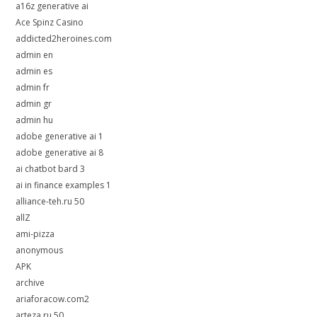
a16z generative ai
Ace Spinz Casino
addicted2heroines.com
admin en
admin es
admin fr
admin gr
admin hu
adobe generative ai 1
adobe generative ai 8
ai chatbot bard 3
ai in finance examples 1
alliance-teh.ru 50
allZ
ami-pizza
anonymous
APK
archive
ariaforacow.com2
arteza.ru 50