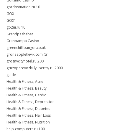
Golisimo Casino
gordostnation.ru 10
GOX
GOX1
gp2ui.ru 10
Grandpashabet
Granpampa Casino
greenchillibangor.co.uk
gronaappletkivik.com (tr)
groznycityhotel.ru 200
gruzoperevozki-lyubertsy.ru 2000
guide
Health & Fitness, Acne
Health & Fitness, Beauty
Health & Fitness, Cardio
Health & Fitness, Depression
Health & Fitness, Diabetes
Health & Fitness, Hair Loss
Health & Fitness, Nutrition
help-computers.ru 100