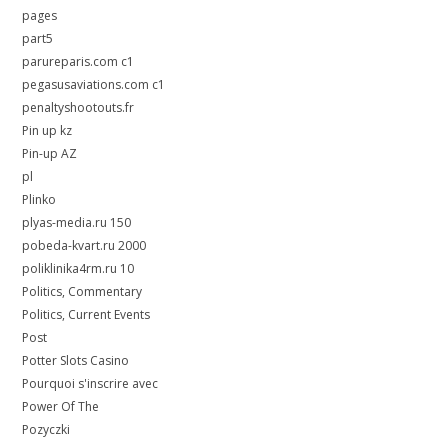
pages
part5
parureparis.com c1
pegasusaviations.com c1
penaltyshootouts.fr
Pin up kz
Pin-up AZ
pl
Plinko
plyas-media.ru 150
pobeda-kvart.ru 2000
poliklinika4rm.ru 10
Politics, Commentary
Politics, Current Events
Post
Potter Slots Casino
Pourquoi s'inscrire avec
Power Of The
Pozyczki