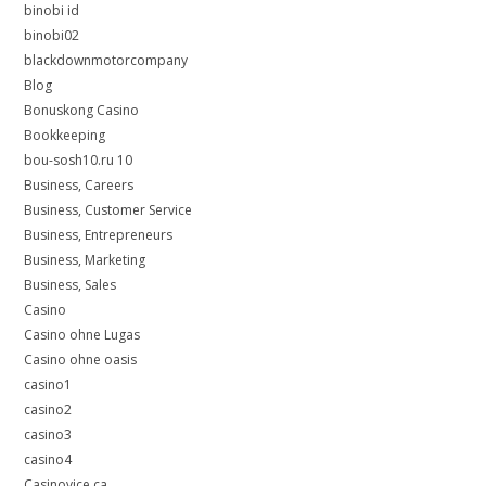
binobi id
binobi02
blackdownmotorcompany
Blog
Bonuskong Casino
Bookkeeping
bou-sosh10.ru 10
Business, Careers
Business, Customer Service
Business, Entrepreneurs
Business, Marketing
Business, Sales
Casino
Casino ohne Lugas
Casino ohne oasis
casino1
casino2
casino3
casino4
Casinovice ca