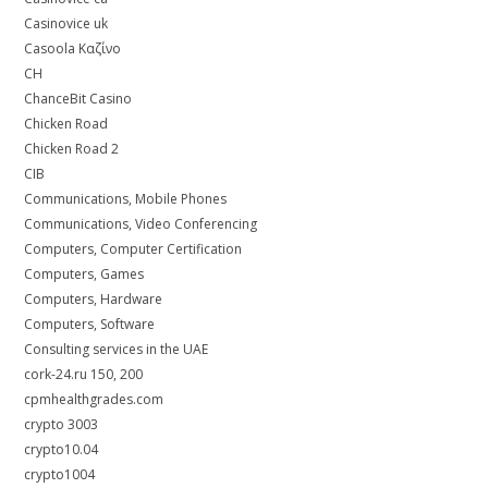
Casinovice uk
Casoola Καζίνο
CH
ChanceBit Casino
Chicken Road
Chicken Road 2
CIB
Communications, Mobile Phones
Communications, Video Conferencing
Computers, Computer Certification
Computers, Games
Computers, Hardware
Computers, Software
Consulting services in the UAE
cork-24.ru 150, 200
cpmhealthgrades.com
crypto 3003
crypto10.04
crypto1004