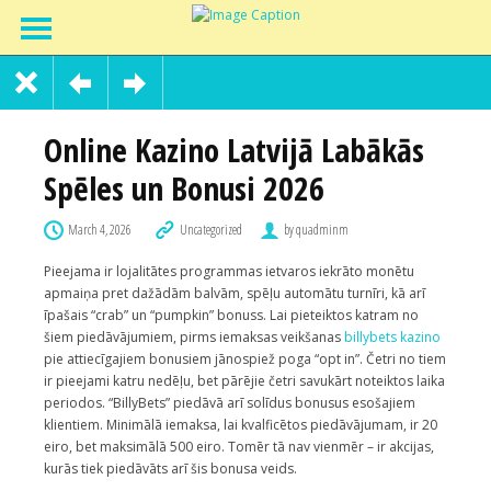
Online Kazino Latvijā Labākās
Spēles un Bonusi 2026
March 4, 2026
Uncategorized
by quadminm
Pieejama ir lojalitātes programmas ietvaros iekrāto monētu
apmaiņa pret dažādām balvām, spēļu automātu turnīri, kā arī
īpašais “crab” un “pumpkin” bonuss. Lai pieteiktos katram no
šiem piedāvājumiem, pirms iemaksas veikšanas
billybets kazino
pie attiecīgajiem bonusiem jānospiež poga “opt in”. Četri no tiem
ir pieejami katru nedēļu, bet pārējie četri savukārt noteiktos laika
periodos. “BillyBets” piedāvā arī solīdus bonusus esošajiem
klientiem. Minimālā iemaksa, lai kvalficētos piedāvājumam, ir 20
eiro, bet maksimālā 500 eiro. Tomēr tā nav vienmēr – ir akcijas,
kurās tiek piedāvāts arī šis bonusa veids.