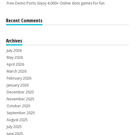
Free Demo Ports: Enjoy 4,000+ Online slots games for fun
Recent Comments
Archives
July 2026
May 2026
April 2026
March 2026
February 2026
January 2026
December 2025
November 2025
October 2025
September 2025
August 2025
July 2025
June 2025