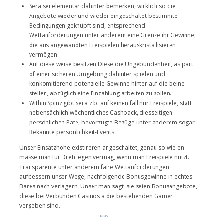
Sera sei elementar dahinter bemerken, wirklich so die
Angebote wieder und wieder eingeschaltet bestimmte
Bedingungen geknüpft sind, entsprechend
Wettanforderungen unter anderem eine Grenze ihr Gewinne,
die aus angewandten Freispielen herauskristallisieren
vermögen.
Auf diese weise besitzen Diese die Ungebundenheit, as part
of einer sicheren Umgebung dahinter spielen und
konkomitierend potenzielle Gewinne hinter auf die beine
stellen, abzüglich eine Einzahlung arbeiten zu sollen.
Within Spinz gibt sera z.b. auf keinen fall nur Freispiele, statt
nebensächlich wöchentliches Cashback, diesseitigen
persönlichen Pate, bevorzugte Bezüge unter anderem sogar
Bekannte persönlichkeit-Events.
Unser Einsatzhöhe existireren angeschaltet, genau so wie en
masse man für Dreh legen vermag, wenn man Freispiele nutzt.
Transparente unter anderem faire Wettanforderungen
aufbessern unser Wege, nachfolgende Bonusgewinne in echtes
Bares nach verlagern. Unser man sagt, sie seien Bonusangebote,
diese bei Verbunden Casinos a die bestehenden Gamer
vergeben sind.