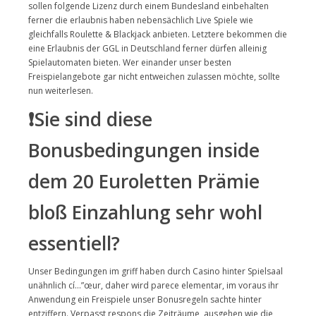
sollen folgende Lizenz durch einem Bundesland einbehalten
ferner die erlaubnis haben nebensächlich Live Spiele wie
gleichfalls Roulette & Blackjack anbieten. Letztere bekommen die
eine Erlaubnis der GGL in Deutschland ferner dürfen alleinig
Spielautomaten bieten. Wer einander unser besten
Freispielangebote gar nicht entweichen zulassen möchte, sollte
nun weiterlesen.
❗Sie sind diese
Bonusbedingungen inside
dem 20 Euroletten Prämie
bloß Einzahlung sehr wohl
essentiell?
Unser Bedingungen im griff haben durch Casino hinter Spielsaal
unähnlich cí…”œur, daher wird parece elementar, im voraus ihr
Anwendung ein Freispiele unser Bonusregeln sachte hinter
entziffern. Verpasst respons die Zeiträume, ausgehen wie die