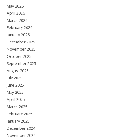
May 2026
April 2026
March 2026
February 2026
January 2026
December 2025
November 2025
October 2025
September 2025
August 2025
July 2025
June 2025
May 2025
April 2025
March 2025
February 2025
January 2025
December 2024
November 2024