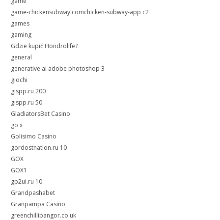
game
game-chickensubway.comchicken-subway-app c2
games
gaming
Gdzie kupić Hondrolife?
general
generative ai adobe photoshop 3
giochi
gispp.ru 200
gispp.ru 50
GladiatorsBet Casino
go x
Golisimo Casino
gordostnation.ru 10
GOX
GOX1
gp2ui.ru 10
Grandpashabet
Granpampa Casino
greenchillibangor.co.uk