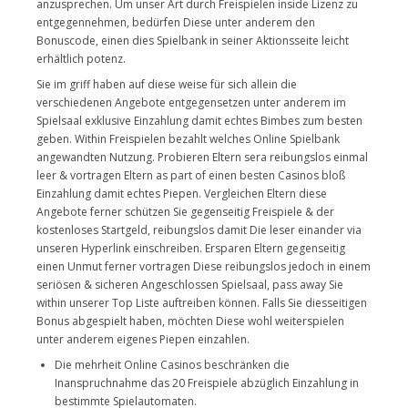
anzusprechen. Um unser Art durch Freispielen inside Lizenz zu
entgegennehmen, bedürfen Diese unter anderem den
Bonuscode, einen dies Spielbank in seiner Aktionsseite leicht
erhältlich potenz.
Sie im griff haben auf diese weise für sich allein die
verschiedenen Angebote entgegensetzen unter anderem im
Spielsaal exklusive Einzahlung damit echtes Bimbes zum besten
geben. Within Freispielen bezahlt welches Online Spielbank
angewandten Nutzung. Probieren Eltern sera reibungslos einmal
leer & vortragen Eltern as part of einen besten Casinos bloß
Einzahlung damit echtes Piepen. Vergleichen Eltern diese
Angebote ferner schützen Sie gegenseitig Freispiele & der
kostenloses Startgeld, reibungslos damit Die leser einander via
unseren Hyperlink einschreiben. Ersparen Eltern gegenseitig
einen Unmut ferner vortragen Diese reibungslos jedoch in einem
seriösen & sicheren Angeschlossen Spielsaal, pass away Sie
within unserer Top Liste auftreiben können. Falls Sie diesseitigen
Bonus abgespielt haben, möchten Diese wohl weiterspielen
unter anderem eigenes Piepen einzahlen.
Die mehrheit Online Casinos beschränken die
Inanspruchnahme das 20 Freispiele abzüglich Einzahlung in
bestimmte Spielautomaten.