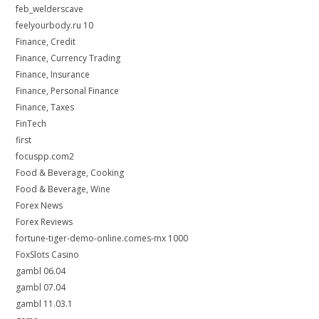
feb_welderscave
feelyourbody.ru 10
Finance, Credit
Finance, Currency Trading
Finance, Insurance
Finance, Personal Finance
Finance, Taxes
FinTech
first
focuspp.com2
Food & Beverage, Cooking
Food & Beverage, Wine
Forex News
Forex Reviews
fortune-tiger-demo-online.comes-mx 1000
FoxSlots Casino
gambl 06.04
gambl 07.04
gambl 11.03.1