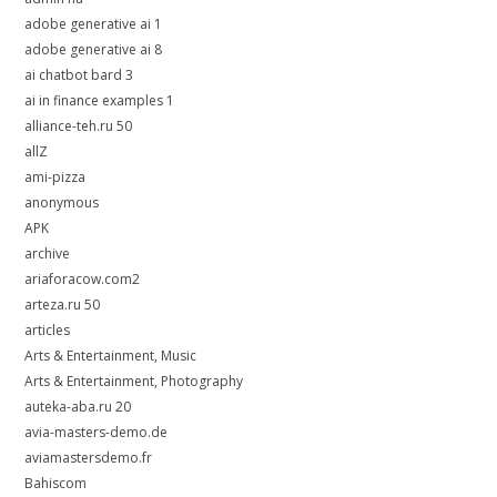
adobe generative ai 1
adobe generative ai 8
ai chatbot bard 3
ai in finance examples 1
alliance-teh.ru 50
allZ
ami-pizza
anonymous
APK
archive
ariaforacow.com2
arteza.ru 50
articles
Arts & Entertainment, Music
Arts & Entertainment, Photography
auteka-aba.ru 20
avia-masters-demo.de
aviamastersdemo.fr
Bahiscom