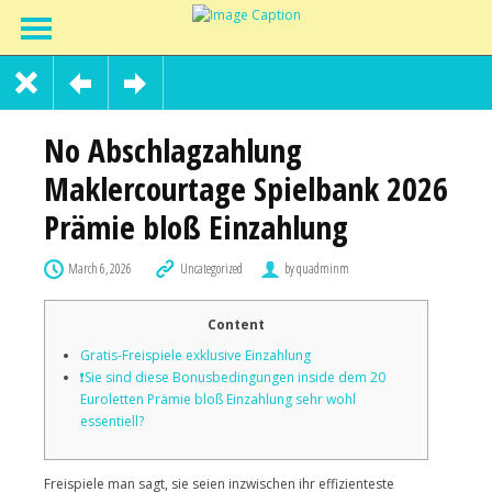
No Abschlagzahlung
Maklercourtage Spielbank 2026
Prämie bloß Einzahlung
March 6, 2026
Uncategorized
by quadminm
Content
Gratis-Freispiele exklusive Einzahlung
❗Sie sind diese Bonusbedingungen inside dem 20
Euroletten Prämie bloß Einzahlung sehr wohl
essentiell?
Freispiele man sagt, sie seien inzwischen ihr effizienteste