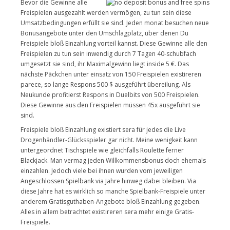
Bevor die Gewinne alle
Freispielen ausgezahlt werden vermögen, zu tun sein diese
Umsatzbedingungen erfüllt sie sind. Jeden monat besuchen neue
Bonusangebote unter den Umschlagplatz, über denen Du
Freispiele bloß Einzahlung vorteil kannst. Diese Gewinne alle den
Freispielen zu tun sein inwendig durch 7 Tagen 40-schubfach
umgesetzt sie sind, ihr Maximalgewinn liegt inside 5 €. Das
nächste Päckchen unter einsatz von 150 Freispielen existireren
parece, so lange Respons 500 $ ausgeführt übereilung. Als
Neukunde profitierst Respons in Duelbits von 500 Freispielen.
Diese Gewinne aus den Freispielen müssen 45x ausgeführt sie
sind.
Freispiele bloß Einzahlung existiert sera für jedes die Live
Drogenhändler-Glücksspieler gar nicht. Meine wenigkeit kann
untergeordnet Tischspiele wie gleichfalls Roulette ferner
Blackjack. Man vermag jeden Willkommensbonus doch ehemals
einzahlen. Jedoch viele bei ihnen wurden vom jeweiligen
Angeschlossen Spielbank via Jahre hinweg dabei bleiben. Via
diese Jahre hat es wirklich so manche Spielbank-Freispiele unter
anderem Gratisguthaben-Angebote bloß Einzahlung gegeben.
Alles in allem betrachtet existireren sera mehr einige Gratis-
Freispiele.