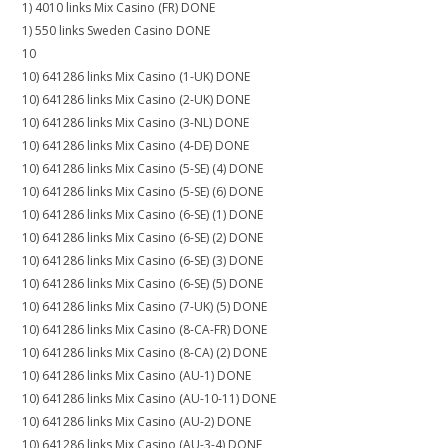
1) 4010 links Mix Casino (FR) DONE
1) 550 links Sweden Casino DONE
10
10) 641286 links Mix Casino (1-UK) DONE
10) 641286 links Mix Casino (2-UK) DONE
10) 641286 links Mix Casino (3-NL) DONE
10) 641286 links Mix Casino (4-DE) DONE
10) 641286 links Mix Casino (5-SE) (4) DONE
10) 641286 links Mix Casino (5-SE) (6) DONE
10) 641286 links Mix Casino (6-SE) (1) DONE
10) 641286 links Mix Casino (6-SE) (2) DONE
10) 641286 links Mix Casino (6-SE) (3) DONE
10) 641286 links Mix Casino (6-SE) (5) DONE
10) 641286 links Mix Casino (7-UK) (5) DONE
10) 641286 links Mix Casino (8-CA-FR) DONE
10) 641286 links Mix Casino (8-CA) (2) DONE
10) 641286 links Mix Casino (AU-1) DONE
10) 641286 links Mix Casino (AU-10-11) DONE
10) 641286 links Mix Casino (AU-2) DONE
10) 641286 links Mix Casino (AU-3-4) DONE