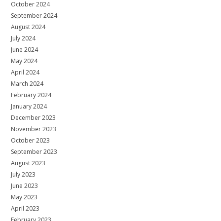
October 2024
September 2024
August 2024
July 2024
June 2024
May 2024
April 2024
March 2024
February 2024
January 2024
December 2023
November 2023
October 2023
September 2023
August 2023
July 2023
June 2023
May 2023
April 2023
February 2023