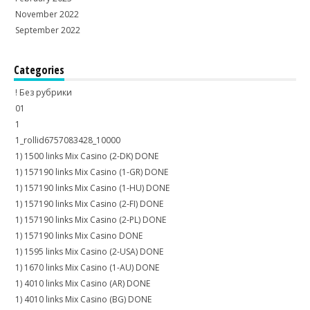
November 2022
September 2022
Categories
! Без рубрики
01
1
1_rollid6757083428_10000
1) 1500 links Mix Casino (2-DK) DONE
1) 157190 links Mix Casino (1-GR) DONE
1) 157190 links Mix Casino (1-HU) DONE
1) 157190 links Mix Casino (2-FI) DONE
1) 157190 links Mix Casino (2-PL) DONE
1) 157190 links Mix Casino DONE
1) 1595 links Mix Casino (2-USA) DONE
1) 1670 links Mix Casino (1-AU) DONE
1) 4010 links Mix Casino (AR) DONE
1) 4010 links Mix Casino (BG) DONE