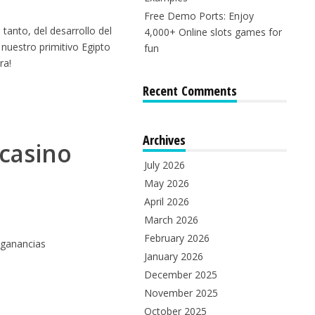
Free Demo Ports: Enjoy
tanto, del desarrollo del
4,000+ Online slots games for
nuestro primitivo Egipto
fun
ra!
Recent Comments
Archives
 casino
July 2026
May 2026
April 2026
March 2026
February 2026
 ganancias
January 2026
December 2025
November 2025
October 2025