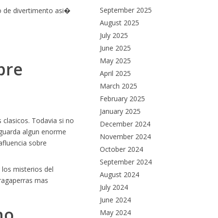
September 2025
o de divertimento asi�
August 2025
July 2025
June 2025
May 2025
bre
April 2025
March 2025
February 2025
January 2025
clasicos. Todavia si no
December 2024
s guarda algun enorme
November 2024
afluencia sobre
October 2024
September 2024
 los misterios del
August 2024
 tragaperras mas
July 2024
June 2024
no
May 2024