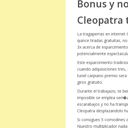
Bonus y no
Cleopatra 
La tragaperras en internet
quince tiradas gratuitas, n
3x acerca de esparcimiento
potencialmente espectacula
Este esparcimiento tradicion
cuando adquisiciones tres, 
tunel carpiano premio sera 
giros gratuito.
Durante el trabajazo, te be
imposible se emplea seri�a
escarabajos y no ha transp
Cleopatra desplazandolo haci
Si consigues 5 comodines d
Nuestro multiplicador nada