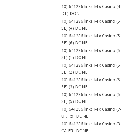
10) 641286 links Mix Casino (4-
DE) DONE
10) 641286 links Mix Casino (5-
SE) (4) DONE
10) 641286 links Mix Casino (5-
SE) (6) DONE
10) 641286 links Mix Casino (6-
SE) (1) DONE
10) 641286 links Mix Casino (6-
SE) (2) DONE
10) 641286 links Mix Casino (6-
SE) (3) DONE
10) 641286 links Mix Casino (6-
SE) (5) DONE
10) 641286 links Mix Casino (7-
UK) (5) DONE
10) 641286 links Mix Casino (8-
CA-FR) DONE