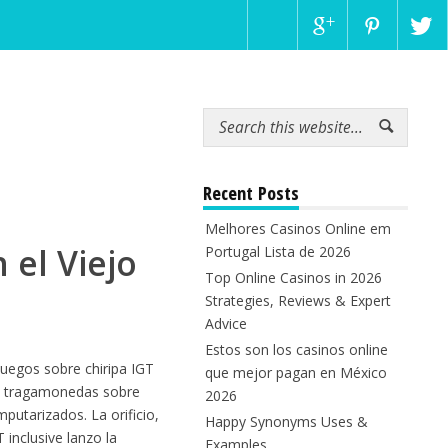
Recent Posts
Melhores Casinos Online em
 el Viejo
Portugal Lista de 2026
Top Online Casinos in 2026
Strategies, Reviews & Expert
Advice
Estos son los casinos online
juegos sobre chiripa IGT
que mejor pagan en México
as tragamonedas sobre
2026
utarizados. La orificio,
Happy Synonyms Uses &
inclusive lanzo la
Examples