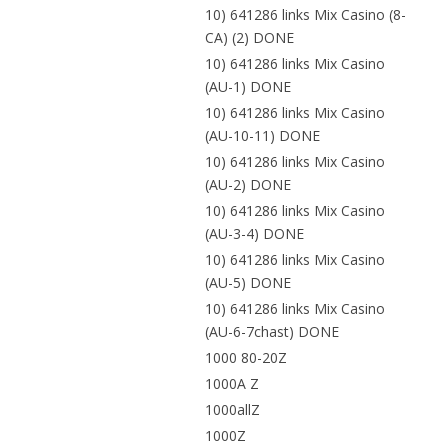
10) 641286 links Mix Casino (8-
CA) (2) DONE
10) 641286 links Mix Casino
(AU-1) DONE
10) 641286 links Mix Casino
(AU-10-11) DONE
10) 641286 links Mix Casino
(AU-2) DONE
10) 641286 links Mix Casino
(AU-3-4) DONE
10) 641286 links Mix Casino
(AU-5) DONE
10) 641286 links Mix Casino
(AU-6-7chast) DONE
1000 80-20Z
1000A Z
1000allZ
1000Z