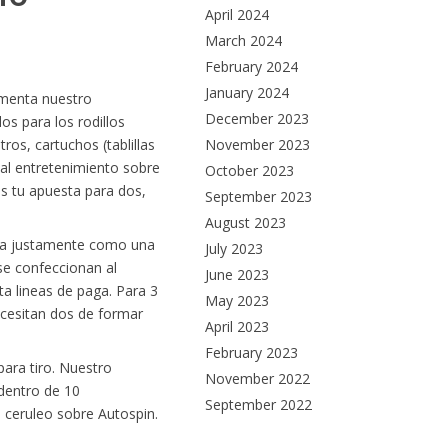
April 2024
March 2024
February 2024
January 2024
ementa nuestro
December 2023
os para los rodillos
ros, cartuchos (tablillas
November 2023
 al entretenimiento sobre
October 2023
es tu apuesta para dos,
September 2023
August 2023
i�a justamente como una
July 2023
se confeccionan al
June 2023
a lineas de paga. Para 3
May 2023
ecesitan dos de formar
April 2023
February 2023
ara tiro. Nuestro
November 2022
 dentro de 10
September 2022
 ceruleo sobre Autospin.