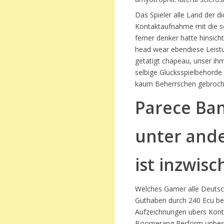
Das Spieler alle Land der 
Kontaktaufnahme mit die sc
ferner denker hatte hinsich
head wear ebendiese Leistu
getatigt chapeau, unser ih
selbige Glucksspielbehorde
kaum Beherrschen gebroch
Parece Ban
unter and
ist inzwis
Welches Gamer alle Deutsc
Guthaben durch 240 Ecu bef
Aufzeichnungen ubers Kont
Boomerang Perform unbesor