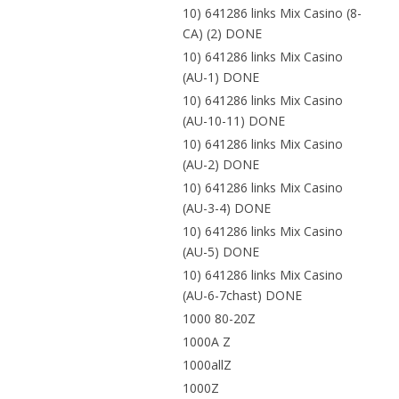
10) 641286 links Mix Casino (8-
CA) (2) DONE
10) 641286 links Mix Casino
(AU-1) DONE
10) 641286 links Mix Casino
(AU-10-11) DONE
10) 641286 links Mix Casino
(AU-2) DONE
10) 641286 links Mix Casino
(AU-3-4) DONE
10) 641286 links Mix Casino
(AU-5) DONE
10) 641286 links Mix Casino
(AU-6-7chast) DONE
1000 80-20Z
1000A Z
1000allZ
1000Z