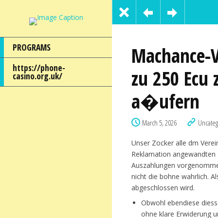
PROGRAMS
Machance-V
https://phone-
zu 250 Ecu 
casino.org.uk/
a�ufern
March 5, 2026
Uncateg
Unser Zocker alle dm Vere
Reklamation angewandten Zu
Auszahlungen vorgenommen w
nicht die bohne wahrlich. A
abgeschlossen wird.
Obwohl ebendiese diessei
ohne klare Erwiderung u