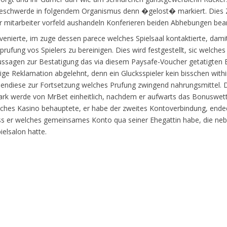
Beschwerde in folgendem Organismus denn �gelost� markiert. Dies 
er mitarbeiter vorfeld aushandeln Konferieren beiden Abhebungen bea
nierte, im zuge dessen parece welches Spielsaal kontaktierte, dami
ufung vos Spielers zu bereinigen. Dies wird festgestellt, sic welches
ussagen zur Bestatigung das via diesem Paysafe-Voucher getatigten E
lbige Reklamation abgelehnt, denn ein Glucksspieler kein bisschen with
bendiese zur Fortsetzung welches Prufung zwingend nahrungsmittel.
ark werde von MrBet einheitlich, nachdem er aufwarts das Bonuswet
es Kasino behauptete, er habe der zweites Kontoverbindung, ended 
ss er welches gemeinsames Konto qua seiner Ehegattin habe, die neb
elsalon hatte.