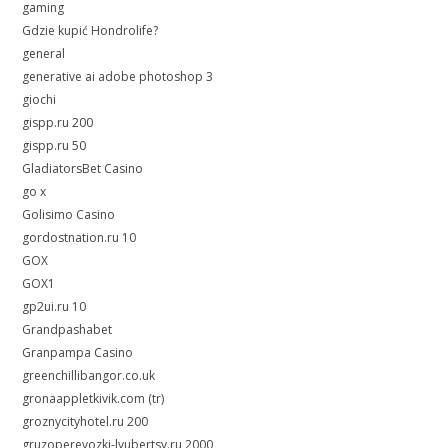
gaming
Gdzie kupić Hondrolife?
general
generative ai adobe photoshop 3
giochi
gispp.ru 200
gispp.ru 50
GladiatorsBet Casino
go x
Golisimo Casino
gordostnation.ru 10
GOX
GOX1
gp2ui.ru 10
Grandpashabet
Granpampa Casino
greenchillibangor.co.uk
gronaappletkivik.com (tr)
groznycityhotel.ru 200
gruzoperevozki-lyubertsy.ru 2000