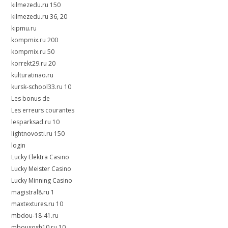
kilmezedu.ru 150
kilmezedu.ru 36, 20
kipmu.ru
kompmix.ru 200
kompmix.ru 50
korrekt29.ru 20
kulturatinao.ru
kursk-school33.ru 10
Les bonus de
Les erreurs courantes
lesparksad.ru 10
lightnovosti.ru 150
login
Lucky Elektra Casino
Lucky Meister Casino
Lucky Minning Casino
magistral8.ru 1
maxtextures.ru 10
mbdou-18-41.ru
mbousosh10.ru 10