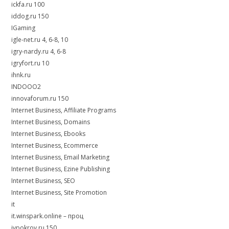
ickfa.ru 100
iddog.ru 150
IGaming
igle-net.ru 4, 6-8, 10
igry-nardy.ru 4, 6-8
igryfort.ru 10
ihnk.ru
INDOOO2
innovaforum.ru 150
Internet Business, Affiliate Programs
Internet Business, Domains
Internet Business, Ebooks
Internet Business, Ecommerce
Internet Business, Email Marketing
Internet Business, Ezine Publishing
Internet Business, SEO
Internet Business, Site Promotion
it
it.winspark.online – проц
ivpokrov.ru 150