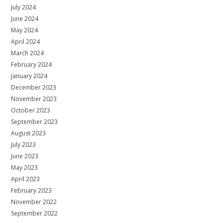
July 2024
June 2024
May 2024
April 2024
March 2024
February 2024
January 2024
December 2023
November 2023
October 2023
September 2023
August 2023
July 2023
June 2023
May 2023
April 2023
February 2023
November 2022
September 2022