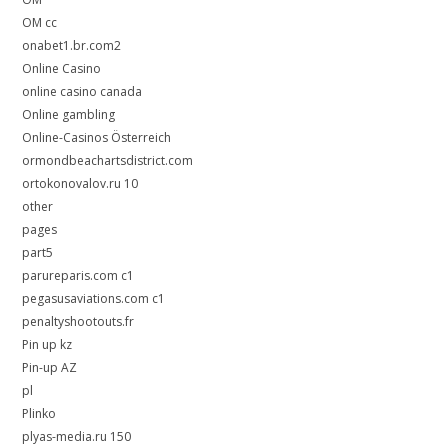
OM cc
onabet1.br.com2
Online Casino
online casino canada
Online gambling
Online-Casinos Österreich
ormondbeachartsdistrict.com
ortokonovalov.ru 10
other
pages
part5
parureparis.com c1
pegasusaviations.com c1
penaltyshootouts.fr
Pin up kz
Pin-up AZ
pl
Plinko
plyas-media.ru 150