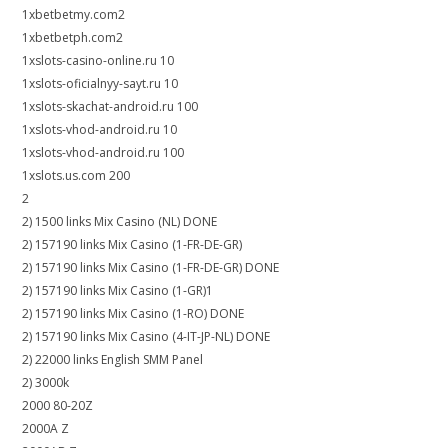
1xbetbetmy.com2
1xbetbetph.com2
1xslots-casino-online.ru 10
1xslots-oficialnyy-sayt.ru 10
1xslots-skachat-android.ru 100
1xslots-vhod-android.ru 10
1xslots-vhod-android.ru 100
1xslots.us.com 200
2
2) 1500 links Mix Casino (NL) DONE
2) 157190 links Mix Casino (1-FR-DE-GR)
2) 157190 links Mix Casino (1-FR-DE-GR) DONE
2) 157190 links Mix Casino (1-GR)1
2) 157190 links Mix Casino (1-RO) DONE
2) 157190 links Mix Casino (4-IT-JP-NL) DONE
2) 22000 links English SMM Panel
2) 3000k
2000 80-20Z
2000A Z