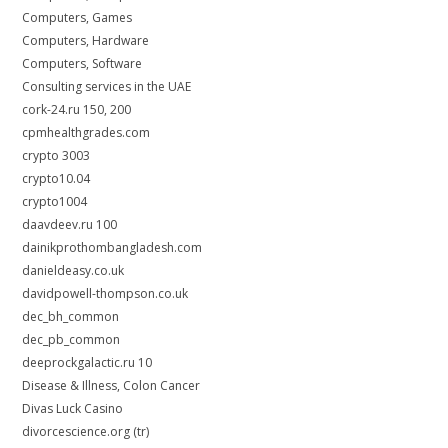
Computers, Games
Computers, Hardware
Computers, Software
Consulting services in the UAE
cork-24.ru 150, 200
cpmhealthgrades.com
crypto 3003
crypto10.04
crypto1004
daavdeev.ru 100
dainikprothombangladesh.com
danieldeasy.co.uk
davidpowell-thompson.co.uk
dec_bh_common
dec_pb_common
deeprockgalactic.ru 10
Disease & Illness, Colon Cancer
Divas Luck Casino
divorcescience.org (tr)