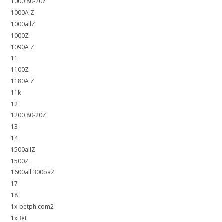
1000 80-20Z
1000A Z
1000allZ
1000Z
1090A Z
11
1100Z
1180A Z
11k
12
1200 80-20Z
13
14
1500allZ
1500Z
1600all 300baZ
17
18
1x-betph.com2
1xBet