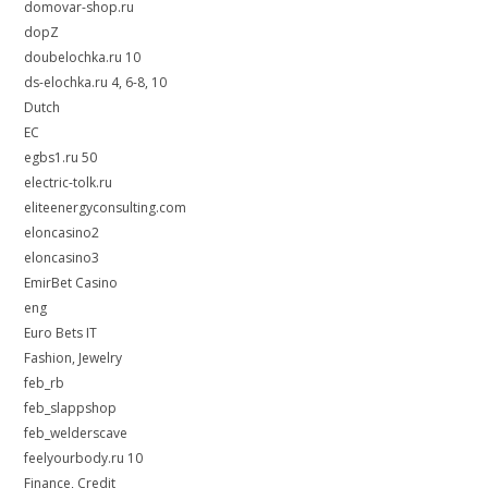
domovar-shop.ru
dopZ
doubelochka.ru 10
ds-elochka.ru 4, 6-8, 10
Dutch
EC
egbs1.ru 50
electric-tolk.ru
eliteenergyconsulting.com
eloncasino2
eloncasino3
EmirBet Casino
eng
Euro Bets IT
Fashion, Jewelry
feb_rb
feb_slappshop
feb_welderscave
feelyourbody.ru 10
Finance, Credit