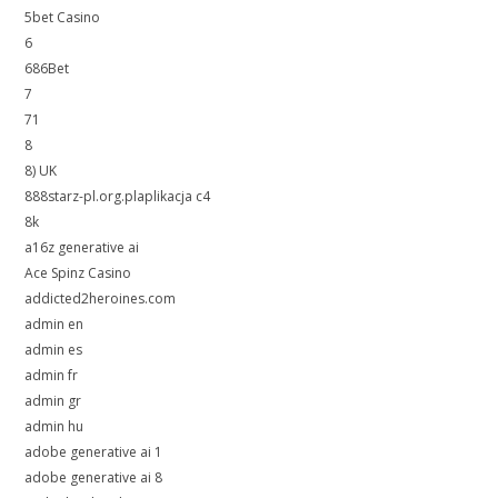
5bet Casino
6
686Bet
7
71
8
8) UK
888starz-pl.org.plaplikacja c4
8k
a16z generative ai
Ace Spinz Casino
addicted2heroines.com
admin en
admin es
admin fr
admin gr
admin hu
adobe generative ai 1
adobe generative ai 8