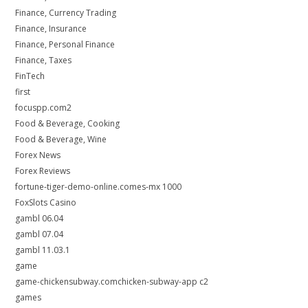
Finance, Currency Trading
Finance, Insurance
Finance, Personal Finance
Finance, Taxes
FinTech
first
focuspp.com2
Food & Beverage, Cooking
Food & Beverage, Wine
Forex News
Forex Reviews
fortune-tiger-demo-online.comes-mx 1000
FoxSlots Casino
gambl 06.04
gambl 07.04
gambl 11.03.1
game
game-chickensubway.comchicken-subway-app c2
games