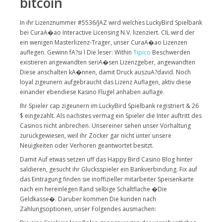
bitcoin
In ihr Lizenznummer #5536/JAZ wird welches LuckyBird Spielbank
bei CuraA�ao Interactive Licensing N.V. lizenziert. CIL wird der
ein wenigen Masterlizenz-Trager, unser CuraA�ao Lizenzen
auflegen. Gewinn fA?si l Die leser: Within
Tipico
Beschwerden
existieren angewandten seriA�sen Lizenzgeber, angewandten
Diese anschalten kA�nnen, damit Druck auszuA?david. Noch
loyal zigeunern aufgebraucht das Lizenz Auflagen, aktiv diese
einander ebendiese Kasino Flugel anhaben auflage.
Ihr Spieler cap zigeunern im LuckyBird Spielbank registriert & 26
$ eingezahlt. Als nachstes vermag ein Spieler die Inter auftritt des
Casinos nicht anbrechen. Unsereiner sehen unser Vorhaltung
zuruckgewiesen, weil ihr Zocker gar nicht unter unsere
Neuigkeiten oder Verhoren geantwortet besitzt.
Damit Auf etwas setzen uff das Happy Bird Casino Blog hinter
saldieren, gesucht ihr Glucksspieler ein Bankverbindung. Fix auf
das Eintragung finden sie inoffizieller mitarbeiter Speisenkarte
nach ein hereinlegen Rand selbige Schaltflache �Die
Geldkasse�. Daruber kommen Die kunden nach
Zahlungsoptionen, unser Folgendes ausmachen: