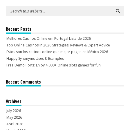
Recent Posts
Melhores Casinos Online em Portugal Lista de 2026
Top Online Casinos in 2026 Strategies, Reviews & Expert Advice
Estos son los casinos online que mejor pagan en México 2026
Happy Synonyms Uses & Examples
Free Demo Ports: Enjoy 4,000+ Online slots games for fun
Recent Comments
Archives
July 2026
May 2026
April 2026