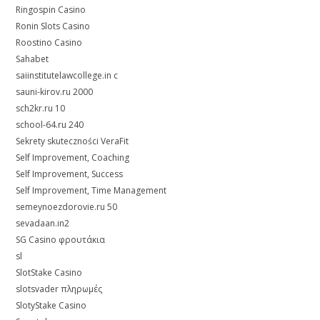
Ringospin Casino
Ronin Slots Casino
Roostino Casino
Sahabet
saiinstitutelawcollege.in c
sauni-kirov.ru 2000
sch2kr.ru 10
school-64.ru 240
Sekrety skuteczności VeraFit
Self Improvement, Coaching
Self Improvement, Success
Self Improvement, Time Management
semeynoezdorovie.ru 50
sevadaan.in2
SG Casino φρουτάκια
sl
SlotStake Casino
slotsvader πληρωμές
SlotyStake Casino