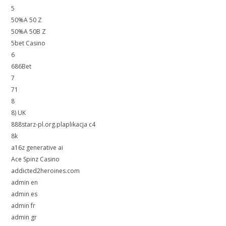
5
50%A 50 Z
50%A 50B Z
5bet Casino
6
686Bet
7
71
8
8) UK
888starz-pl.org.plaplikacja c4
8k
a16z generative ai
Ace Spinz Casino
addicted2heroines.com
admin en
admin es
admin fr
admin gr