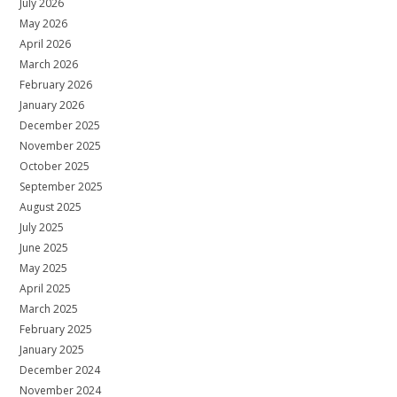
July 2026
May 2026
April 2026
March 2026
February 2026
January 2026
December 2025
November 2025
October 2025
September 2025
August 2025
July 2025
June 2025
May 2025
April 2025
March 2025
February 2025
January 2025
December 2024
November 2024