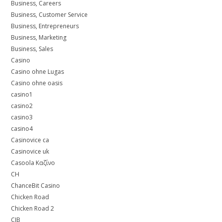
Business, Careers
Business, Customer Service
Business, Entrepreneurs
Business, Marketing
Business, Sales
Casino
Casino ohne Lugas
Casino ohne oasis
casino1
casino2
casino3
casino4
Casinovice ca
Casinovice uk
Casoola Καζίνο
CH
ChanceBit Casino
Chicken Road
Chicken Road 2
CIB