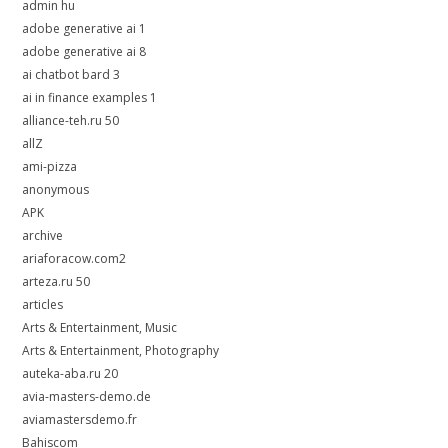
admin hu
adobe generative ai 1
adobe generative ai 8
ai chatbot bard 3
ai in finance examples 1
alliance-teh.ru 50
allZ
ami-pizza
anonymous
APK
archive
ariaforacow.com2
arteza.ru 50
articles
Arts & Entertainment, Music
Arts & Entertainment, Photography
auteka-aba.ru 20
avia-masters-demo.de
aviamastersdemo.fr
Bahiscom