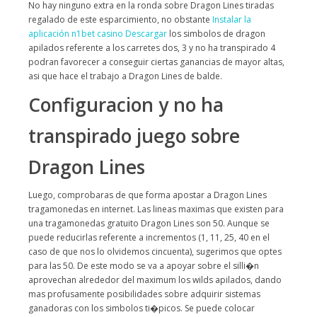
No hay ninguno extra en la ronda sobre Dragon Lines tiradas
regalado de este esparcimiento, no obstante
Instalar la
aplicación n1bet casino Descargar
los simbolos de dragon
apilados referente a los carretes dos, 3 y no ha transpirado 4
podran favorecer a conseguir ciertas ganancias de mayor altas,
asi que hace el trabajo a Dragon Lines de balde.
Configuracion y no ha
transpirado juego sobre
Dragon Lines
Luego, comprobaras de que forma apostar a Dragon Lines
tragamonedas en internet. Las lineas maximas que existen para
una tragamonedas gratuito Dragon Lines son 50. Aunque se
puede reducirlas referente a incrementos (1, 11, 25, 40 en el
caso de que nos lo olvidemos cincuenta), sugerimos que optes
para las 50. De este modo se va a apoyar sobre el silli�n
aprovechan alrededor del maximum los wilds apilados, dando
mas profusamente posibilidades sobre adquirir sistemas
ganadoras con los simbolos ti�picos. Se puede colocar