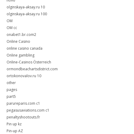
nov6
olginskaya-aksay.ru 10
olginskaya-aksay.ru 100
OM
OM cc
onabet1.br.com2
Online Casino
online casino canada
Online gambling
Online-Casinos Österreich
ormondbeachartsdistrict.com
ortokonovalov.ru 10
other
pages
part5
parureparis.com c1
pegasusaviations.com c1
penaltyshootouts.fr
Pin up kz
Pin-up AZ