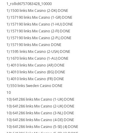
1_rollid6757083428_10000
1) 1500 links Mix Casino (2-DK) DONE
1) 157190 links Mix Casino (1-GR) DONE
1) 157190 links Mix Casino (1-HU) DONE
1) 157190 links Mix Casino (2-FI) DONE
1) 157190 links Mix Casino (2-PL) DONE
1) 157190 links Mix Casino DONE
1) 1595 links Mix Casino (2-USA) DONE
1) 1670 links Mix Casino (1-AU) DONE
1) 4010 links Mix Casino (AR) DONE
1) 4010 links Mix Casino (BG) DONE
1) 4010 links Mix Casino (FR) DONE
1) 550 links Sweden Casino DONE
10
10) 641286 links Mix Casino (1-UK) DONE
10) 641286 links Mix Casino (2-UK) DONE
10) 641286 links Mix Casino (3-NL) DONE
10) 641286 links Mix Casino (4-DE) DONE
10) 641286 links Mix Casino (5-SE) (4) DONE