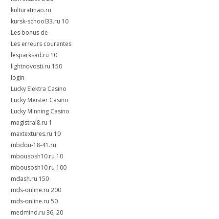
kulturatinao.ru
kursk-school33.ru 10
Les bonus de
Les erreurs courantes
lesparksad.ru 10
lightnovosti.ru 150
login
Lucky Elektra Casino
Lucky Meister Casino
Lucky Minning Casino
magistral8.ru 1
maxtextures.ru 10
mbdou-18-41.ru
mbousosh10.ru 10
mbousosh10.ru 100
mdash.ru 150
mds-online.ru 200
mds-online.ru 50
medmind.ru 36, 20