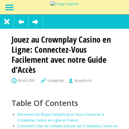
Jouez au Crownplay Casino en
Ligne: Connectez-Vous
Facilement avec notre Guide
d’Accès
March 4, 2026
Uncategorized
by quadminm
Table Of Contents
Découvrez les Étapes Simples pour Vous Connecter à
Crownplay Casino en Ligne en France
Comment Créer un Compte et Jouer sur Crownplay Casino en