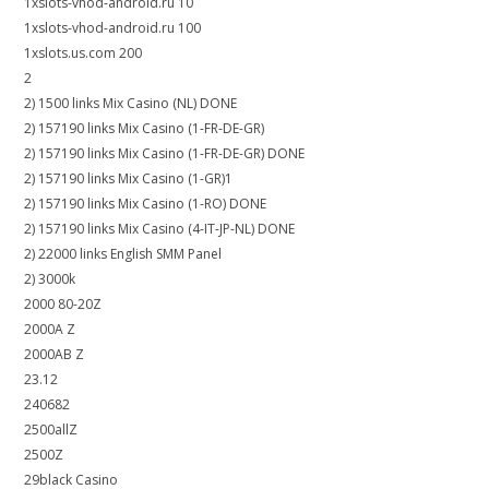
1xslots-vhod-android.ru 10
1xslots-vhod-android.ru 100
1xslots.us.com 200
2
2) 1500 links Mix Casino (NL) DONE
2) 157190 links Mix Casino (1-FR-DE-GR)
2) 157190 links Mix Casino (1-FR-DE-GR) DONE
2) 157190 links Mix Casino (1-GR)1
2) 157190 links Mix Casino (1-RO) DONE
2) 157190 links Mix Casino (4-IT-JP-NL) DONE
2) 22000 links English SMM Panel
2) 3000k
2000 80-20Z
2000A Z
2000AB Z
23.12
240682
2500allZ
2500Z
29black Casino