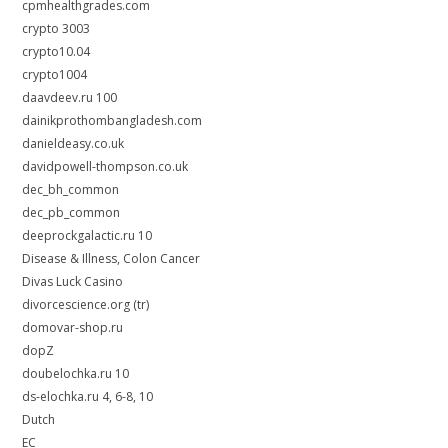
cpmhealthgrades.com
crypto 3003
crypto10.04
crypto1004
daavdeev.ru 100
dainikprothombangladesh.com
danieldeasy.co.uk
davidpowell-thompson.co.uk
dec_bh_common
dec_pb_common
deeprockgalactic.ru 10
Disease & Illness, Colon Cancer
Divas Luck Casino
divorcescience.org (tr)
domovar-shop.ru
dopZ
doubelochka.ru 10
ds-elochka.ru 4, 6-8, 10
Dutch
EC