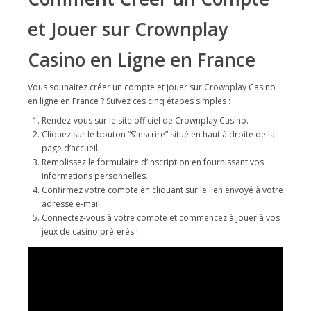
et Jouer sur Crownplay
Casino en Ligne en France
Vous souhaitez créer un compte et jouer sur Crownplay Casino
en ligne en France ? Suivez ces cinq étapes simples :
Rendez-vous sur le site officiel de Crownplay Casino.
Cliquez sur le bouton “S’inscrire” situé en haut à droite de la
page d’accueil.
Remplissez le formulaire d’inscription en fournissant vos
informations personnelles.
Confirmez votre compte en cliquant sur le lien envoyé à votre
adresse e-mail.
Connectez-vous à votre compte et commencez à jouer à vos
jeux de casino préférés !