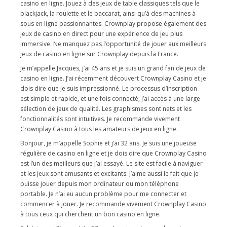
casino en ligne. Jouez à des jeux de table classiques tels que le
blackjack, la roulette et le baccarat, ainsi qu’à des machines à
sous en ligne passionnantes. Crownplay propose également des
jeux de casino en direct pour une expérience de jeu plus
immersive. Ne manquez pas l’opportunité de jouer aux meilleurs
jeux de casino en ligne sur Crownplay depuis la France.
Je m’appelle Jacques, j’ai 45 ans et je suis un grand fan de jeux de
casino en ligne. J’ai récemment découvert Crownplay Casino et je
dois dire que je suis impressionné. Le processus d’inscription
est simple et rapide, et une fois connecté, j’ai accès à une large
sélection de jeux de qualité. Les graphismes sont nets et les
fonctionnalités sont intuitives. Je recommande vivement
Crownplay Casino à tous les amateurs de jeux en ligne.
Bonjour, je m’appelle Sophie et j’ai 32 ans. Je suis une joueuse
régulière de casino en ligne et je dois dire que Crownplay Casino
est l’un des meilleurs que j’ai essayé. Le site est facile à naviguer
et les jeux sont amusants et excitants. J’aime aussi le fait que je
puisse jouer depuis mon ordinateur ou mon téléphone
portable. Je n’ai eu aucun problème pour me connecter et
commencer à jouer. Je recommande vivement Crownplay Casino
à tous ceux qui cherchent un bon casino en ligne.