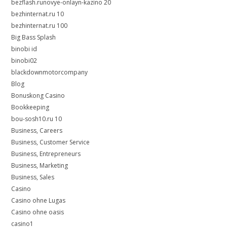
bezflash.runovye-onlayn-kazino 20
bezhinternat.ru 10
bezhinternat.ru 100
Big Bass Splash
binobi id
binobi02
blackdownmotorcompany
Blog
Bonuskong Casino
Bookkeeping
bou-sosh10.ru 10
Business, Careers
Business, Customer Service
Business, Entrepreneurs
Business, Marketing
Business, Sales
Casino
Casino ohne Lugas
Casino ohne oasis
casino1