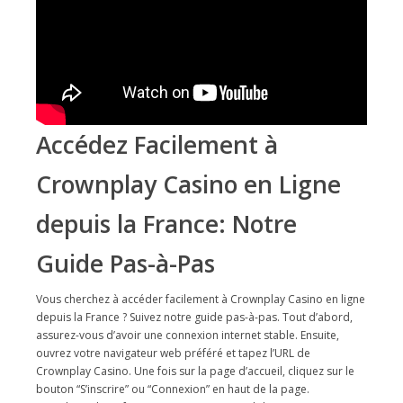
Accédez Facilement à
Crownplay Casino en Ligne
depuis la France: Notre
Guide Pas-à-Pas
Vous cherchez à accéder facilement à Crownplay Casino en ligne
depuis la France ? Suivez notre guide pas-à-pas. Tout d’abord,
assurez-vous d’avoir une connexion internet stable. Ensuite,
ouvrez votre navigateur web préféré et tapez l’URL de
Crownplay Casino. Une fois sur la page d’accueil, cliquez sur le
bouton “S’inscrire” ou “Connexion” en haut de la page.