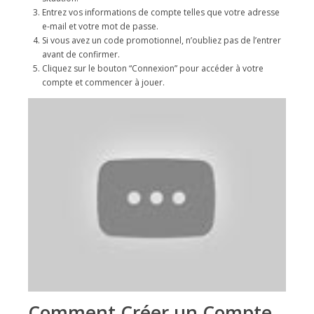
Entrez vos informations de compte telles que votre adresse
e-mail et votre mot de passe.
Si vous avez un code promotionnel, n’oubliez pas de l’entrer
avant de confirmer.
Cliquez sur le bouton “Connexion” pour accéder à votre
compte et commencer à jouer.
Comment Créer un Compte