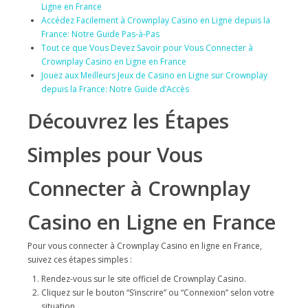
Ligne en France
Accédez Facilement à Crownplay Casino en Ligne depuis la
France: Notre Guide Pas-à-Pas
Tout ce que Vous Devez Savoir pour Vous Connecter à
Crownplay Casino en Ligne en France
Jouez aux Meilleurs Jeux de Casino en Ligne sur Crownplay
depuis la France: Notre Guide d’Accès
Découvrez les Étapes
Simples pour Vous
Connecter à Crownplay
Casino en Ligne en France
Pour vous connecter à Crownplay Casino en ligne en France,
suivez ces étapes simples :
Rendez-vous sur le site officiel de Crownplay Casino.
Cliquez sur le bouton “S’inscrire” ou “Connexion” selon votre
situation.