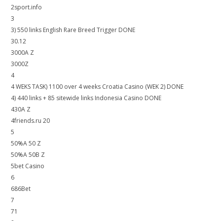
2sport.info
3
3) 550 links English Rare Breed Trigger DONE
30.12
3000A Z
3000Z
4
4 WEKS TASK) 1100 over 4 weeks Croatia Casino (WEK 2) DONE
4) 440 links + 85 sitewide links Indonesia Casino DONE
430A Z
4friends.ru 20
5
50%A 50 Z
50%A 50B Z
5bet Casino
6
686Bet
7
71