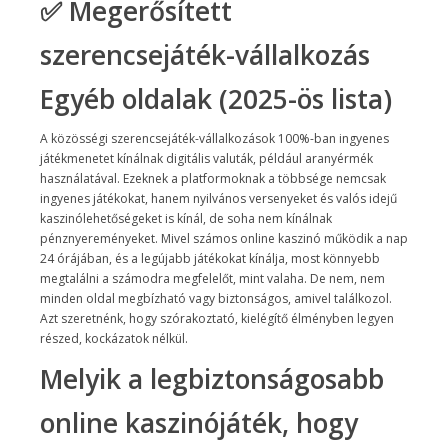
✅ Megerősített
szerencsejáték-vállalkozás
Egyéb oldalak (2025-ös lista)
A közösségi szerencsejáték-vállalkozások 100%-ban ingyenes
játékmenetet kínálnak digitális valuták, például aranyérmék
használatával. Ezeknek a platformoknak a többsége nemcsak
ingyenes játékokat, hanem nyilvános versenyeket és valós idejű
kaszinólehetőségeket is kínál, de soha nem kínálnak
pénznyereményeket. Mivel számos online kaszinó működik a nap
24 órájában, és a legújabb játékokat kínálja, most könnyebb
megtalálni a számodra megfelelőt, mint valaha. De nem, nem
minden oldal megbízható vagy biztonságos, amivel találkozol.
Azt szeretnénk, hogy szórakoztató, kielégítő élményben legyen
részed, kockázatok nélkül.
Melyik a legbiztonságosabb
online kaszinójáték, hogy