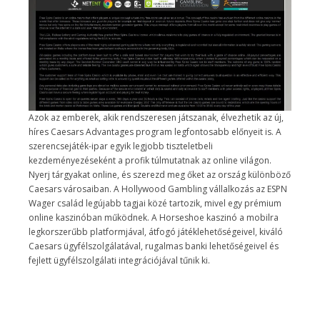
Azok az emberek, akik rendszeresen játszanak, élvezhetik az új,
híres Caesars Advantages program legfontosabb előnyeit is. A
szerencsejáték-ipar egyik legjobb tiszteletbeli
kezdeményezéseként a profik túlmutatnak az online világon.
Nyerj tárgyakat online, és szerezd meg őket az ország különböző
Caesars városaiban. A Hollywood Gambling vállalkozás az ESPN
Wager család legújabb tagjai közé tartozik, mivel egy prémium
online kaszinóban működnek. A Horseshoe kaszinó a mobilra
legkorszerűbb platformjával, átfogó játéklehetőségeivel, kiváló
Caesars ügyfélszolgálatával, rugalmas banki lehetőségeivel és
fejlett ügyfélszolgálati integrációjával tűnik ki.