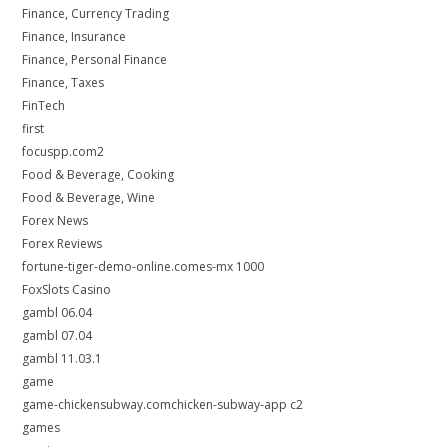
Finance, Currency Trading
Finance, Insurance
Finance, Personal Finance
Finance, Taxes
FinTech
first
focuspp.com2
Food & Beverage, Cooking
Food & Beverage, Wine
Forex News
Forex Reviews
fortune-tiger-demo-online.comes-mx 1000
FoxSlots Casino
gambl 06.04
gambl 07.04
gambl 11.03.1
game
game-chickensubway.comchicken-subway-app c2
games