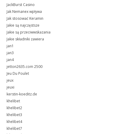
JackBurst Casino
Jak Nemanex wpływa
Jak stosować Keramin
Jakie są najczęstsze
Jakie są przeciwwskazania
Jakie składniki zawiera
jan1
jan3
jan4
jetton2635.com 2500
Jeu Du Poulet
jeux
jeuxi
kerstin-koeditz.de
khelibet
khelibet2
khelibet3
khelibet4
khelibet7