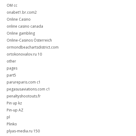
OM cc
onabet1.br.com2
Online Casino
online casino canada
Online gambling
Online-Casinos Österreich
ormondbeachartsdistrict.com
ortokonovalov.ru 10
other
pages
part5
parureparis.com c1
pegasusaviations.com c1
penaltyshootouts.fr
Pin up kz
Pin-up AZ
pl
Plinko
plyas-media.ru 150