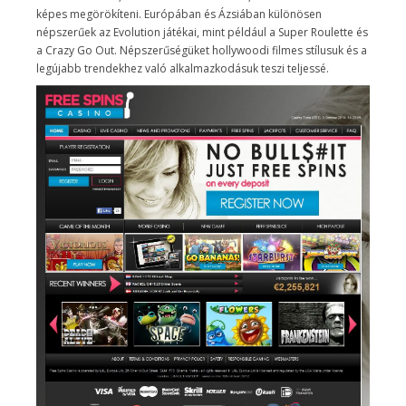
képes megörökíteni. Európában és Ázsiában különösen
népszerűek az Evolution játékai, mint például a Super Roulette és
a Crazy Go Out. Népszerűségüket hollywoodi filmes stílusuk és a
legújabb trendekhez való alkalmazkodásuk teszi teljessé.