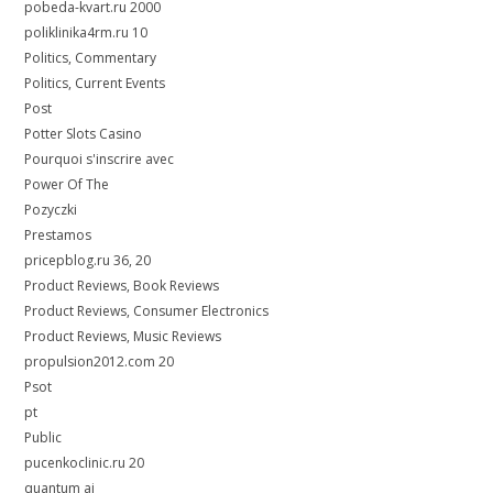
pobeda-kvart.ru 2000
poliklinika4rm.ru 10
Politics, Commentary
Politics, Current Events
Post
Potter Slots Casino
Pourquoi s'inscrire avec
Power Of The
Pozyczki
Prestamos
pricepblog.ru 36, 20
Product Reviews, Book Reviews
Product Reviews, Consumer Electronics
Product Reviews, Music Reviews
propulsion2012.com 20
Psot
pt
Public
pucenkoclinic.ru 20
quantum ai