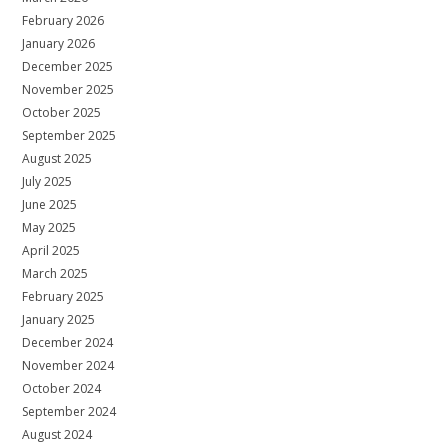
February 2026
January 2026
December 2025
November 2025
October 2025
September 2025
August 2025
July 2025
June 2025
May 2025
April 2025
March 2025
February 2025
January 2025
December 2024
November 2024
October 2024
September 2024
August 2024