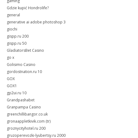
gaming
Gdzie kupić Hondrolife?
general
generative ai adobe photoshop 3
giochi
gispp.ru 200
gispp.ru 50
GladiatorsBet Casino
go x
Golisimo Casino
gordostnation.ru 10
GOX
GOX1
gp2ui.ru 10
Grandpashabet
Granpampa Casino
greenchillibangor.co.uk
gronaappletkivik.com (tr)
groznycityhotel.ru 200
gruzoperevozki-lyubertsy.ru 2000