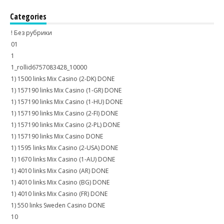
Categories
! Без рубрики
01
1
1_rollid6757083428_10000
1) 1500 links Mix Casino (2-DK) DONE
1) 157190 links Mix Casino (1-GR) DONE
1) 157190 links Mix Casino (1-HU) DONE
1) 157190 links Mix Casino (2-FI) DONE
1) 157190 links Mix Casino (2-PL) DONE
1) 157190 links Mix Casino DONE
1) 1595 links Mix Casino (2-USA) DONE
1) 1670 links Mix Casino (1-AU) DONE
1) 4010 links Mix Casino (AR) DONE
1) 4010 links Mix Casino (BG) DONE
1) 4010 links Mix Casino (FR) DONE
1) 550 links Sweden Casino DONE
10