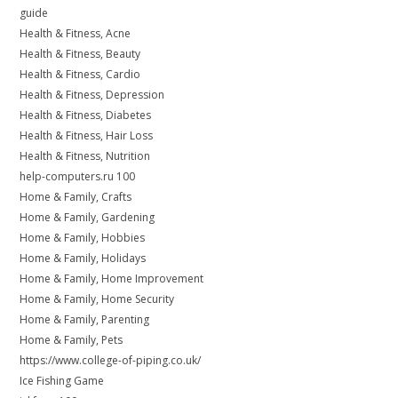
guide
Health & Fitness, Acne
Health & Fitness, Beauty
Health & Fitness, Cardio
Health & Fitness, Depression
Health & Fitness, Diabetes
Health & Fitness, Hair Loss
Health & Fitness, Nutrition
help-computers.ru 100
Home & Family, Crafts
Home & Family, Gardening
Home & Family, Hobbies
Home & Family, Holidays
Home & Family, Home Improvement
Home & Family, Home Security
Home & Family, Parenting
Home & Family, Pets
https://www.college-of-piping.co.uk/
Ice Fishing Game