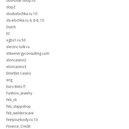
domovar-shop.ru
dopZ
doubelochka.ru 10
ds-elochka.ru 4, 6-8, 10
Dutch
EC
egbs1.ru 50
electric-tolk.ru
eliteenergyconsulting.com
eloncasino2
eloncasino3
EmirBet Casino
eng
Euro Bets IT
Fashion, Jewelry
feb_rb
feb_slappshop
feb_welderscave
feelyourbody.ru 10
Finance, Credit