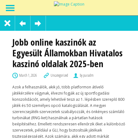
Jobb online kaszinók az
Egyesült Államokban Hivatalos
kaszinó oldalak 2025-ben
March 1, 2026
Uncategorized
by puradm
Azok a felhasználók, akik jó, több platformon átívelő
játékérzékre vágynak, élvezni fogják az új sportfogadási
konszolidációt, amely lehetővé teszi az 1. lépésben szereplő 800
játék és 50 személyes opció katalogizálását. A megyei
szerencsejáték-szervezetek szabályozzák, és önkényes számláló
turbinákat (RNG-ket) használnak a pártatlan hatások
beépítéséhez. Emellett rendszeresen ellenőrzik őket a különböző
szervezetek, például a GLI, hogy biztosítsák játékaik
tisztességességét.
Azok számára, akik egy adott márkát