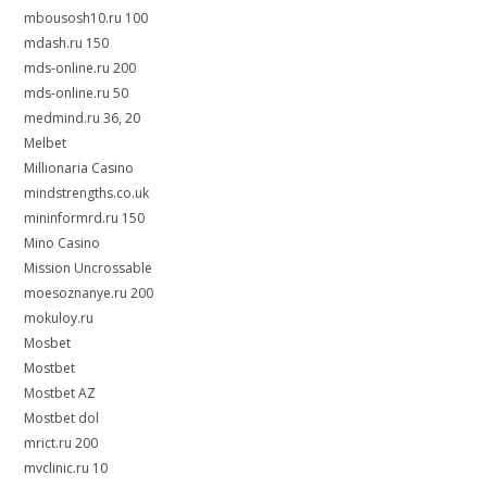
mbousosh10.ru 100
mdash.ru 150
mds-online.ru 200
mds-online.ru 50
medmind.ru 36, 20
Melbet
Millionaria Casino
mindstrengths.co.uk
mininformrd.ru 150
Mino Casino
Mission Uncrossable
moesoznanye.ru 200
mokuloy.ru
Mosbet
Mostbet
Mostbet AZ
Mostbet dol
mrict.ru 200
mvclinic.ru 10