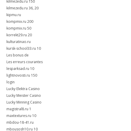
kilmezedu.ru 150
kilmezedu.ru 36, 20
kipmu.ru
kompmix.ru 200
kompmix.ru 50
korrekt29.ru 20
kulturatinao.ru
kursk-school33.ru 10
Les bonus de
Les erreurs courantes
lesparksad.ru 10
lightnovosti.ru 150
login
Lucky Elektra Casino
Lucky Meister Casino
Lucky Minning Casino
magistral8.ru 1
maxtextures.ru 10
mbdou-18-41.ru
mbousosh10.ru 10