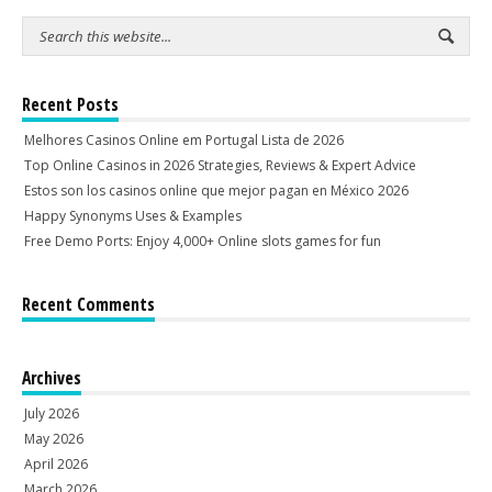
Recent Posts
Melhores Casinos Online em Portugal Lista de 2026
Top Online Casinos in 2026 Strategies, Reviews & Expert Advice
Estos son los casinos online que mejor pagan en México 2026
Happy Synonyms Uses & Examples
Free Demo Ports: Enjoy 4,000+ Online slots games for fun
Recent Comments
Archives
July 2026
May 2026
April 2026
March 2026