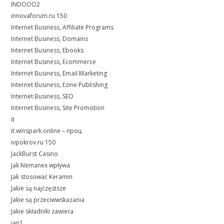
INDOOO2
innovaforum.ru 150
Internet Business, Affiliate Programs
Internet Business, Domains
Internet Business, Ebooks
Internet Business, Ecommerce
Internet Business, Email Marketing
Internet Business, Ezine Publishing
Internet Business, SEO
Internet Business, Site Promotion
it
it.winspark.online – проц
ivpokrov.ru 150
JackBurst Casino
Jak Nemanex wpływa
Jak stosować Keramin
Jakie są najczęstsze
Jakie są przeciwwskazania
Jakie składniki zawiera
jan1