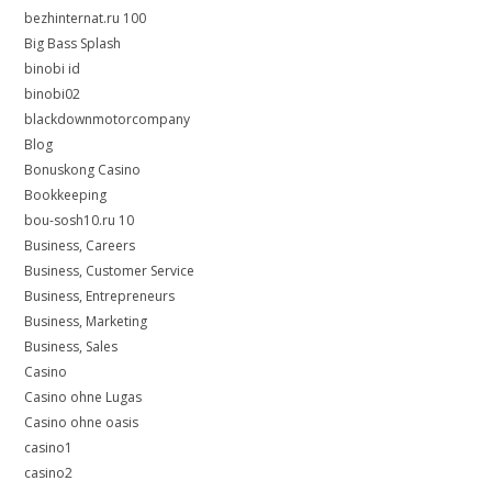
bezhinternat.ru 100
Big Bass Splash
binobi id
binobi02
blackdownmotorcompany
Blog
Bonuskong Casino
Bookkeeping
bou-sosh10.ru 10
Business, Careers
Business, Customer Service
Business, Entrepreneurs
Business, Marketing
Business, Sales
Casino
Casino ohne Lugas
Casino ohne oasis
casino1
casino2