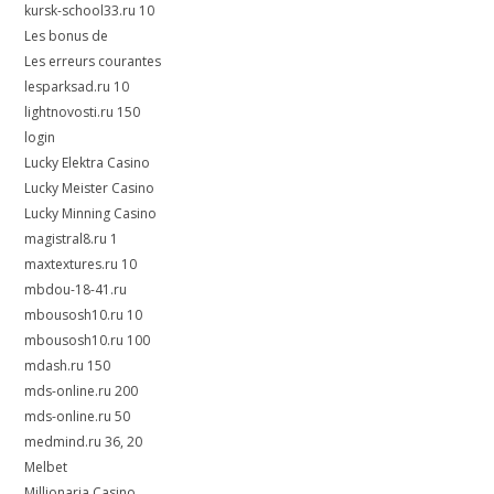
kursk-school33.ru 10
Les bonus de
Les erreurs courantes
lesparksad.ru 10
lightnovosti.ru 150
login
Lucky Elektra Casino
Lucky Meister Casino
Lucky Minning Casino
magistral8.ru 1
maxtextures.ru 10
mbdou-18-41.ru
mbousosh10.ru 10
mbousosh10.ru 100
mdash.ru 150
mds-online.ru 200
mds-online.ru 50
medmind.ru 36, 20
Melbet
Millionaria Casino