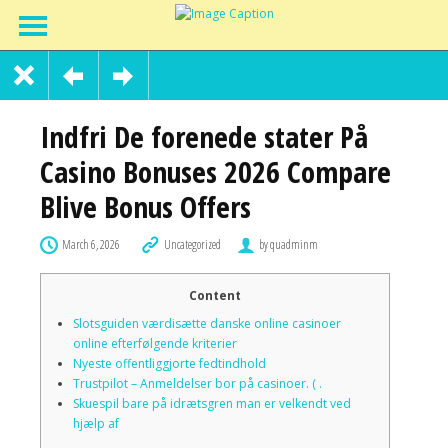
Indfri De forenede stater På
Casino Bonuses 2026 Compare
Blive Bonus Offers
March 6, 2026
Uncategorized
by quadminm
Content
Slotsguiden værdisætte danske online casinoer
online efterfølgende kriterier
Nyeste offentliggjorte fedtindhold
Trustpilot – Anmeldelser bor på casinoer. ( .
Skuespil bare på idrætsgren man er velkendt ved
hjælp af