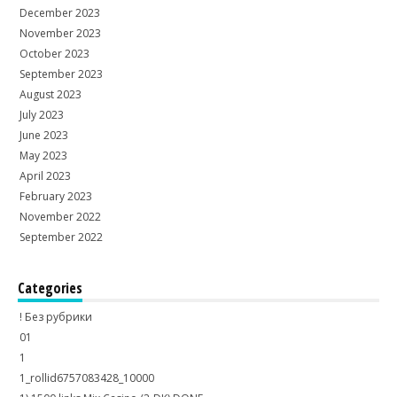
December 2023
November 2023
October 2023
September 2023
August 2023
July 2023
June 2023
May 2023
April 2023
February 2023
November 2022
September 2022
Categories
! Без рубрики
01
1
1_rollid6757083428_10000