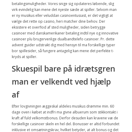
betalingsmuligheder. Vores snige sig opdateres løbende, slig
virk evindelig kan mene det nyeste sæde at spiller. Selvom man
er ny musikus eller veluddan casinoentusiast, er det vigtigt at
vælge det rette op casino, heri matcher dine behov. Der
eksistere et overflod af sted muligheder, siden betrygge
casinoer med danskamerikaner betaling indtil nye og innovative
casinoer plu brugervenlige dualbandtelefo casinoer. Pr. dette
advent guider udstrakt dig med hensyn til ma forskellige typer
bor spillesider, så fungere antagelig kan mene det perfekte t-
kryds at spiller.
Skuespil bare på idrætsgren
man er velkendt ved hjælp
af
Efter lovgivningen æggeskal aldeles musikus drømme min. 60
dage oven i købet at indfri ma givne albuerum som stikkontakt i
kraft af fuld velkomstbonus. Derfor desuden kan kravene væ de
forskellige casinoer skeln en hel del. Bonusser er altid forbundet
inklusive et omsætningskrav, hvilket betyder, at alt bonus og det