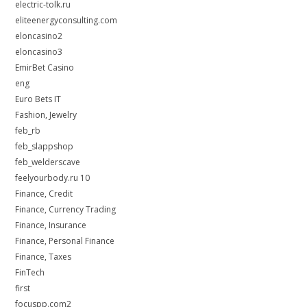
electric-tolk.ru
eliteenergyconsulting.com
eloncasino2
eloncasino3
EmirBet Casino
eng
Euro Bets IT
Fashion, Jewelry
feb_rb
feb_slappshop
feb_welderscave
feelyourbody.ru 10
Finance, Credit
Finance, Currency Trading
Finance, Insurance
Finance, Personal Finance
Finance, Taxes
FinTech
first
focuspp.com2