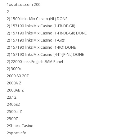
1xslots.us.com 200
2
2) 1500 links Mix Casino (NL) DONE
2) 157190 links Mix Casino (1-FR-DE-GR)
2) 157190 links Mix Casino (1-FR-DE-GR) DONE
2) 157190 links Mix Casino (1-GR)1
2) 157190 links Mix Casino (1-RO) DONE
2) 157190 links Mix Casino (4-IT-JP-NL) DONE
2) 22000 links English SMM Panel
2) 3000k
2000 80-20Z
2000A Z
2000AB Z
23.12
240682
2500allZ
2500Z
29black Casino
2sport.info