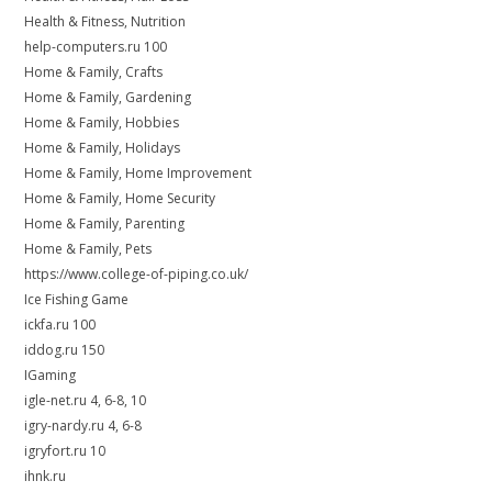
Health & Fitness, Nutrition
help-computers.ru 100
Home & Family, Crafts
Home & Family, Gardening
Home & Family, Hobbies
Home & Family, Holidays
Home & Family, Home Improvement
Home & Family, Home Security
Home & Family, Parenting
Home & Family, Pets
https://www.college-of-piping.co.uk/
Ice Fishing Game
ickfa.ru 100
iddog.ru 150
IGaming
igle-net.ru 4, 6-8, 10
igry-nardy.ru 4, 6-8
igryfort.ru 10
ihnk.ru