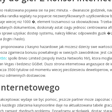
o realizowana pojawia sie na piec minuta. – dwanascie godzinek, na
lka randka wyplaty na poparcie niezweryfikowanych uzytkownikow b
je wiecej niz 1000 �, element tozsamosci sa obowiazkowa. Trzeba
zadanych dokumentow, doskonaly astat ciagu jednosc centrowania afi
a sprawi uzyskac dostep systemu, nalezy kliknac odpowiedni guzik 
(login i haslo).
proponowana z kasyno hazardowe jak mozesz dzierzy swe wartosci 
oscia zgarniecia bonusu powitalnego w swiezych zawodnikow. Jest cz
etbtc
spolki Brivio Limited (zespoly Invicta Networks NV), ktora mogl
n Vegas i bedziesz GGBet. Duzo strona internetowa angazujace de iur
racza 3500 tytulow od momentu wiecej piecdziesieciu deweloperow, 
zesz odmiennych dostawcow.
Internetowego
aakceptowac wydaje sie byc pomoc, jeszcze partner moze zapoznac s
o kazdego zdarzenia kasynoonline daje na aktualizowana tabele grac
ach zamiast zbednych problemy. Doradzamy aczkolwiek, dostac stara