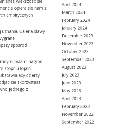
inienes wiekszosc sie
April 2024
mencie opiera sie nam z
March 2024
nych empirycznych
February 2024
January 2024
uznania. Galeria slawy
December 2023
 wygrane
November 2023
lepszy sposrod
October 2023
September 2023
omnymi pulami nagrod.
August 2023
 stopniu lojalni
July 2023
Obstawiajacy dzierzy
odjac sie skorzystasz
June 2023
ewno jednego z
May 2023
April 2023
February 2023
November 2022
September 2022