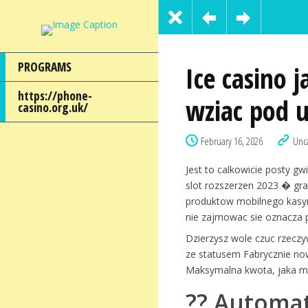
PROGRAMS
Ice casino j
https://phone-
wziac pod u
casino.org.uk/
February 16, 2026
Unc
Jest to calkowicie posty 
slot rozszerzen 2023 � gr
produktow mobilnego kasyn
nie zajmowac sie oznacza p
Dzierzysz wole czuc rzecz
ze statusem Fabrycznie no
Maksymalna kwota, jaka mo
?? Automat