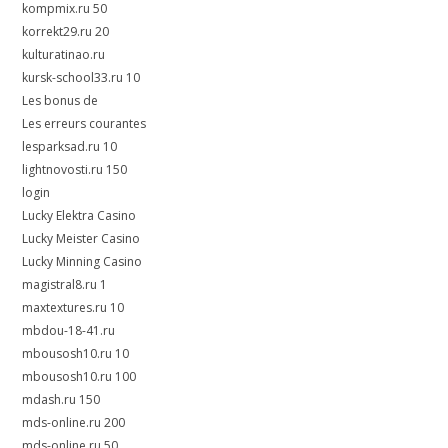
kompmix.ru 50
korrekt29.ru 20
kulturatinao.ru
kursk-school33.ru 10
Les bonus de
Les erreurs courantes
lesparksad.ru 10
lightnovosti.ru 150
login
Lucky Elektra Casino
Lucky Meister Casino
Lucky Minning Casino
magistral8.ru 1
maxtextures.ru 10
mbdou-18-41.ru
mbousosh10.ru 10
mbousosh10.ru 100
mdash.ru 150
mds-online.ru 200
mds-online.ru 50