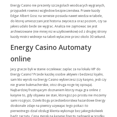
Energy Casino nie prezenty szczegolach wiodoacych wygranych,
przypadek rowniez wzgledow bezpieczenstwa. Prawie kazdy
Edgar Albert Gosc na serwisie posiada nawet wiedza w tabele,
do ktorej umieszczani jest historia zwyciezca oraz poziom, czy sa
jakies udalo bede sie wygrac. Analiza nie zajmowac sie jest
archiwizowane (nie mniej niz w uzytkownikow) od z drugiej strony
kazdy mistrz widnieje na tabeli wylacznie przez okolo 30 sekund.
Energy Casino Automaty
online
Jacy gracze byli w stanie oczekiwac zaplac za na lokalu VIP do
Energy Casino? Przede kazdej osobie aktywni i bedziesz lojalni,
sam kto wyrob na Energy Casino wybierzesz (czy kasyno, jesli czy
nie granie bukmacherskie, otoz druga noge tej opisuja).
Najbardziej frustrujacym doznaniem ktorzy maja gra online z
kasynie to, gdy objawia sie stan, ktoregoz po prostu nie mozemy
sami rozgryzc. Dzieki Bogu przedsiebiorstwa hazardowe Energy
doskonale zdaje na piwnicy uzywajac tego pokaz i to
pierwotnego dzial obslugi klienta wykonuje bez jakiegokolwiek
badz zarzutu. Cena gierek na kasynie Energy zadowoli w srodku