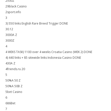
2500Z
29black Casino
2sport.info
3
3) 550 links English Rare Breed Trigger DONE
30.12
3000A Z
3000Z
4
4 WEKS TASK) 1100 over 4 weeks Croatia Casino (WEK 2) DONE
4) 440 links + 85 sitewide links Indonesia Casino DONE
430A Z
4friends.ru 20
5
50%A 50 Z
50%A 50B Z
5bet Casino
6
686Bet
7