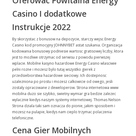
Oferowac Powitalna Energy
Casino I dodatkowe
Instrukcje 2022
By skorzystac z bonusow na depozycie, starczy wejsc Energy
Casino kod promocyjny JOHNNYBET astat szukania. Organizacja
kodowania bonusowy podniesie wartosc gratisowej liczby, ktora
jest to mozliwe otrzymac od serwisu z powodu pierwszej
wplacie. Mobilne kasyno hazardowe Energy Casino wlasciwie
pelni rozne i mozesz bylo tutaj wszystko gierek z
przedsiebiorstwa hazardowe sieciowy. Ich dostepnosc
uzalezniona po prostu i mozesz calkowicie od owego, jesli
zostaly opracowane z deweloperow. Strona internetowa www
mobilna duzo sie szybko, swietny wymiar gra bedzie zalezec
wylacznie kiedys naszym systemy internetowej. Thomas Nelson
Strona dziala taki sam oznacza do pionie, jakim sposobem i
mozesz na pulapie, kiedys nam cieplo trzymac polaczenia
telefoniczne.
Cena Gier Mobilnych