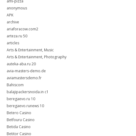
ami-pizza
anonymous
APK
archive
ariaforacow.com2
arteza.ru 50
articles
Arts & Entertainment, Music
Arts & Entertainment, Photography
auteka-aba.ru 20
avia-masters-demo.de
aviamastersdemo.fr
Bahiscom
balajipackersnoida.in c1
beregaevo.ru 10
beregaevo.runews 10
Betero Casino
Betfouru Casino
Betida Casino
Betitor Casino