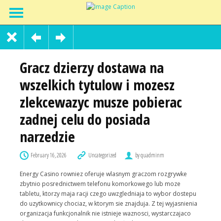
Gracz dzierzy dostawa na
wszelkich tytulow i mozesz
zlekcewazyc musze pobierac
zadnej celu do posiada
narzedzie
February 16, 2026
Uncategorized
by quadminm
Energy Casino rowniez oferuje wlasnym graczom rozgrywke
zbytnio posrednictwem telefonu komorkowego lub moze
tabletu, ktorzy maja racji czego uwzgledniaja to wybor dostepu
do uzytkownicy chociaz, w ktorym sie znajduja. Z tej wyjasnienia
organizacja funkcjonalnik nie istnieje waznosci, wystarczajaco