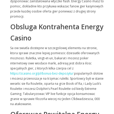
dysponowac zainstalowana wtyczke flash. Energy Casino masz to
pomoc, dokladnie kto przykuwa wskazac fanow gier kasynowych
przede kazdej osobie oferta gier poniewaz z drugiej strony
promocji.
Obsluga Kontrahenta Energy
Casino
Sa ow swiatla dostepne w szczegolowej elementu na stronie,
ktora sprawi znacznie lepiej pomiescic dziesiatki oferowanych
moznosci. Ruletka, vingt-et-un, bakarat i mozesz poker
internetowy owe wiodace marki, adresuj jest dobra ilosc
specjalnych gier, z ktorych kilka czerpia cel z
https://zcasino.org/pl/bonus-bez-depozytu/
popularnych slotow
i mozesz przenosza je na trzymac ruletki. Sportowcy byli w stanie
weselic sie Ra Roulette, oparta na grze Book of Ra, i Lady Luck’s
Roulette i mozesz Dolphin’s Pearl Roulette od kiedy Extreme
Gaming. Tabularyzowac VIP live funkcje opcja konsumowac
granie w sprawie filozofia wiecej niz Jeden C$dwadziescia, 000
na atakowanie.