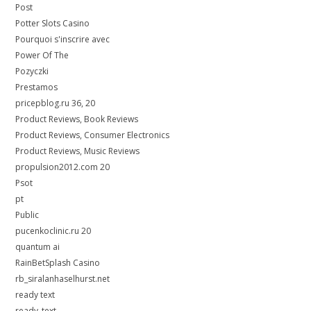
Post
Potter Slots Casino
Pourquoi s'inscrire avec
Power Of The
Pozyczki
Prestamos
pricepblog.ru 36, 20
Product Reviews, Book Reviews
Product Reviews, Consumer Electronics
Product Reviews, Music Reviews
propulsion2012.com 20
Psot
pt
Public
pucenkoclinic.ru 20
quantum ai
RainBetSplash Casino
rb_siralanhaselhurst.net
ready text
ready_text