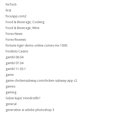
FinTech
first
focuspp.com2
Food & Beverage, Cooking
Food & Beverage, Wine
Forex News
Forex Reviews
fortune-tiger-demo-online.comes-mx 1000
FoxSlots Casino
gambl 06.04
gambl 07.04
gambl 11.03.1
game
game-chickensubway.comchicken-subway-app c2
games
gaming
Gdzie kupić Hondrolife?
general
generative ai adobe photoshop 3