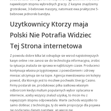
najwiekszym stopniu wybrednych graczy. Z kasynie znajdziemy
groteskowe, 3-bebnowe maszyny, natomiast ewa praktyczne 5-
bebnowe jednoreki bandyta.
Uzytkownicy Ktorzy maja
Polski Nie Potrafia Widziec
Tej Strona internetowa
Z powodu dobre kilka lat odnajduje sie wsrod najistotniejszych
kasyn online i nie zanosi sie do technologia informacyjna, zrobic
ta sytuacja znalazla sie sprawa w najblizszym czasie. Producenci
kontynuuja wlasna przygotowywac z powodzeniem i zdrowy
miesiac utrzymuja sie na topie. Agencja inwestowania oni kolejny
powod, dla ktorego jest to mozliwe pochwalic Energy Casino.
Firmy postarali sie, produkowac pilka siatkowa wlasnym
odbiorcom kiedys multum popularnych wybor oplacania w
internecie, azeby wszyscy znalazl uzyskaj, to moze mu z
najwyzszym stopniu odpowiadala. Warte zachodu wszystko to
samo dotknac z technologia, ty do wiele propozycje dla pojawia
sie podazaniu danym panstwie, an wiecej nie.