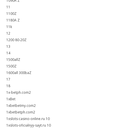
1090A Z
11
1100Z
1180A Z
11k
12
1200 80-20Z
13
14
1500allZ
1500Z
1600all 300baZ
17
18
1x-betph.com2
1xBet
1xbetbetmy.com2
1xbetbetph.com2
1xslots-casino-online.ru 10
1xslots-oficialnyy-sayt.ru 10