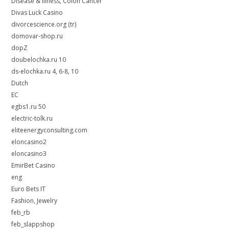
Disease & Illness, Colon Cancer
Divas Luck Casino
divorcescience.org (tr)
domovar-shop.ru
dopZ
doubelochka.ru 10
ds-elochka.ru 4, 6-8, 10
Dutch
EC
egbs1.ru 50
electric-tolk.ru
eliteenergyconsulting.com
eloncasino2
eloncasino3
EmirBet Casino
eng
Euro Bets IT
Fashion, Jewelry
feb_rb
feb_slappshop