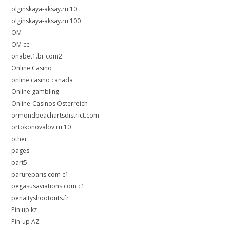
olginskaya-aksay.ru 10
olginskaya-aksay.ru 100
OM
OM cc
onabet1.br.com2
Online Casino
online casino canada
Online gambling
Online-Casinos Österreich
ormondbeachartsdistrict.com
ortokonovalov.ru 10
other
pages
part5
parureparis.com c1
pegasusaviations.com c1
penaltyshootouts.fr
Pin up kz
Pin-up AZ