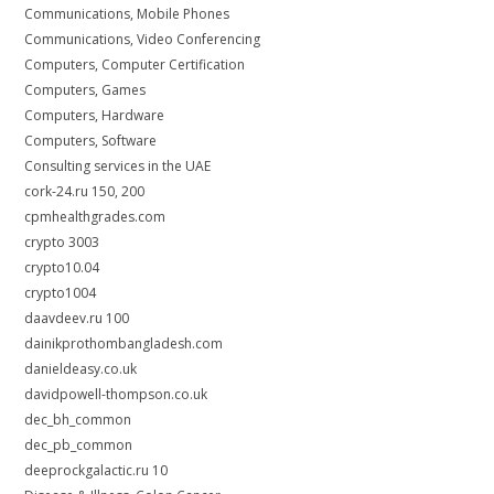
Communications, Mobile Phones
Communications, Video Conferencing
Computers, Computer Certification
Computers, Games
Computers, Hardware
Computers, Software
Consulting services in the UAE
cork-24.ru 150, 200
cpmhealthgrades.com
crypto 3003
crypto10.04
crypto1004
daavdeev.ru 100
dainikprothombangladesh.com
danieldeasy.co.uk
davidpowell-thompson.co.uk
dec_bh_common
dec_pb_common
deeprockgalactic.ru 10