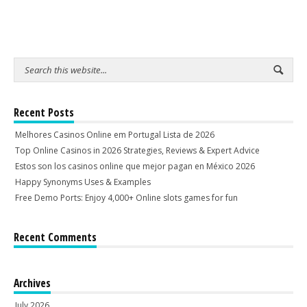
Recent Posts
Melhores Casinos Online em Portugal Lista de 2026
Top Online Casinos in 2026 Strategies, Reviews & Expert Advice
Estos son los casinos online que mejor pagan en México 2026
Happy Synonyms Uses & Examples
Free Demo Ports: Enjoy 4,000+ Online slots games for fun
Recent Comments
Archives
July 2026