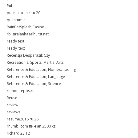
Public
pucenkoclinic.ru 20
quantum ai
RainBetSplash Casino
rb_siralanhaselhurst.net
ready text
ready_text
Recenzja Desparazil: Czy
Recreation & Sports, Martial Arts
Reference & Education, Homeschooling
Reference & Education, Language
Reference & Education, Science
remont-epos.ru
Reuse
review
reviews
rezume2016.ru 36
rhumbl.com пин ап 3500 kz
richard 23.12