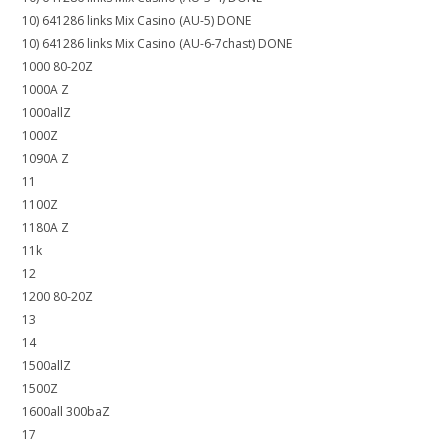
10) 641286 links Mix Casino (AU-5) DONE
10) 641286 links Mix Casino (AU-6-7chast) DONE
1000 80-20Z
1000A Z
1000allZ
1000Z
1090A Z
11
1100Z
1180A Z
11k
12
1200 80-20Z
13
14
1500allZ
1500Z
1600all 300baZ
17