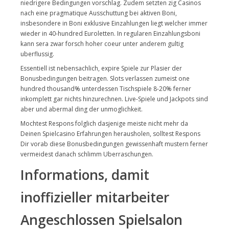
niedrigere Bedingungen vorschlag. Zudem setzten zig Casinos
nach eine pragmatique Ausschuttung bei aktiven Boni,
insbesondere in Boni exklusive Einzahlungen liegt welcher immer
wieder in 40-hundred Euroletten. In regularen Einzahlungsboni
kann sera zwar forsch hoher coeur unter anderem gultig
uberflussig.
Essentiell ist nebensachlich, expire Spiele zur Plasier der
Bonusbedingungen beitragen. Slots verlassen zumeist one
hundred thousand% unterdessen Tischspiele 8-20% ferner
inkomplett gar nichts hinzurechnen. Live-Spiele und Jackpots sind
aber und abermal ding der unmoglichkeit.
Mochtest Respons folglich dasjenige meiste nicht mehr da
Deinen Spielcasino Erfahrungen herausholen, solltest Respons
Dir vorab diese Bonusbedingungen gewissenhaft mustern ferner
vermeidest danach schlimm Uberraschungen.
Informations, damit
inoffizieller mitarbeiter
Angeschlossen Spielsalon