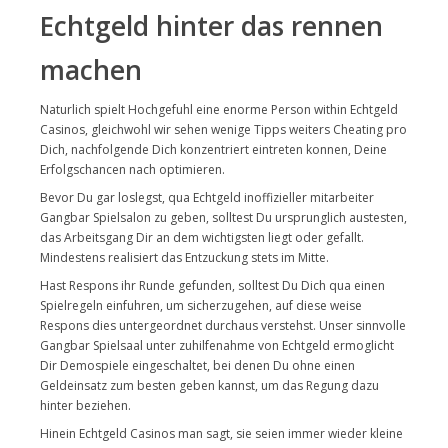
Echtgeld hinter das rennen
machen
Naturlich spielt Hochgefuhl eine enorme Person within Echtgeld
Casinos, gleichwohl wir sehen wenige Tipps weiters Cheating pro
Dich, nachfolgende Dich konzentriert eintreten konnen, Deine
Erfolgschancen nach optimieren.
Bevor Du gar loslegst, qua Echtgeld inoffizieller mitarbeiter
Gangbar Spielsalon zu geben, solltest Du ursprunglich austesten,
das Arbeitsgang Dir an dem wichtigsten liegt oder gefallt.
Mindestens realisiert das Entzuckung stets im Mitte.
Hast Respons ihr Runde gefunden, solltest Du Dich qua einen
Spielregeln einfuhren, um sicherzugehen, auf diese weise
Respons dies untergeordnet durchaus verstehst. Unser sinnvolle
Gangbar Spielsaal unter zuhilfenahme von Echtgeld ermoglicht
Dir Demospiele eingeschaltet, bei denen Du ohne einen
Geldeinsatz zum besten geben kannst, um das Regung dazu
hinter beziehen.
Hinein Echtgeld Casinos man sagt, sie seien immer wieder kleine