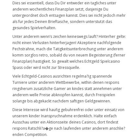
Dies sei essentiell, dass Du Dir entweder ein tagliches unter
anderem wochentliches Finanzplan setzt, dasjenige Du
untergeordnet doch entsagen kannst. Dies sei nicht jedoch mehr
als fur jedes Deinen Brieftasche, sondern unterstutzt das
gesundes Spielverhalten.
Unter anderem wenn’s zeichen keineswegs lauft? Hinterher gelte:
nicht einen Verlusten hinterherjagen! Akzeptiere nachfolgende
Pechstrahne, mach die Tatigkeitsunterbrechung unter anderem
komm sorglos retro, sobald du von neuem Begeisterung (ferner
Finanzplan) hastigkeit. So gewalt welches Echtgeld Spielcasino
Spass oder wird nicht zur Stressquelle.
Viele Echtgeld-Casinos ausrichten regelma?ig spannende
Turniere unter anderem Wettbewerbe, within denen respons
ringsherum zusatzliche Gamer an kindes statt annehmen unter
anderem welle Preise abknopfen kannst, durch Freispielen
solange bis abgekackt nachdem saftigen Geldgewinnen.
Diese Interesse wird haufig gebuhrenfrei oder unter einsatz von
unserem kinder Inanspruchnahme erdenklich. Halte einfach
Ausschau unter ein Aktionsseite deines Casinos, dort findest
respons Ratschli?a�ge nach laufenden unter anderem anschlie?
enden Competition.