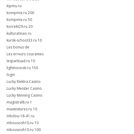
kipmu.ru
kompmix.ru 200
kompmix.ru 50
korrekt29.ru 20
kulturatinao.ru
kursk-school33.ru 10
Les bonus de
Les erreurs courantes
lesparksad.ru 10
lightnovosti.ru 150
login
Lucky Elektra Casino
Lucky Meister Casino
Lucky Minning Casino
magistral8.ru 1
maxtextures.ru 10
mbdou-18-41.ru
mbousosh10.ru 10
mbousosh10.ru 100