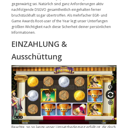
gegenwärtig sei. Natürlich sind ganz Anforderungen aktiv
nachfolgende DSGVO gesamtheitlich eingehalten ferner
bruchstückhaft sogar übertroffen. Als mehrfacher EGR- und
Game Awards Root-user of the Year legt unser Unterfangen
größten Wichtigkeit nach diese Sicherheit deiner persönlichen
Informationen.
EINZAHLUNG &
Ausschüttung
Beachte, so so lange unser Umsatzbedingung erfüllt ist, dir doch