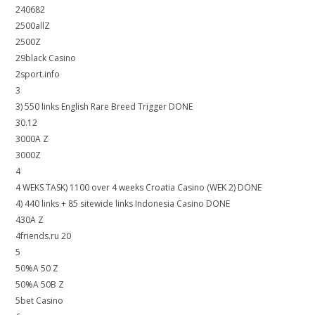
240682
2500allZ
2500Z
29black Casino
2sport.info
3
3) 550 links English Rare Breed Trigger DONE
30.12
3000A Z
3000Z
4
4 WEKS TASK) 1100 over 4 weeks Croatia Casino (WEK 2) DONE
4) 440 links + 85 sitewide links Indonesia Casino DONE
430A Z
4friends.ru 20
5
50%A 50 Z
50%A 50B Z
5bet Casino