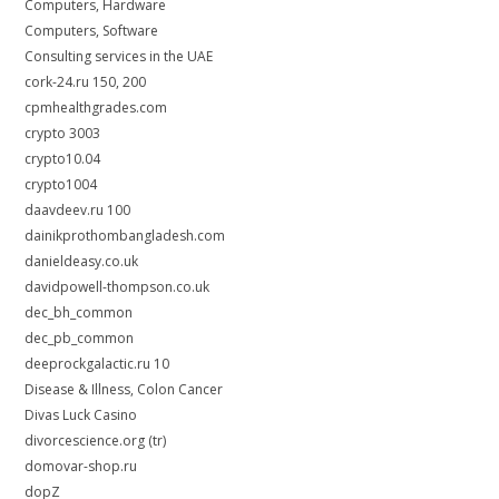
Computers, Hardware
Computers, Software
Consulting services in the UAE
cork-24.ru 150, 200
cpmhealthgrades.com
crypto 3003
crypto10.04
crypto1004
daavdeev.ru 100
dainikprothombangladesh.com
danieldeasy.co.uk
davidpowell-thompson.co.uk
dec_bh_common
dec_pb_common
deeprockgalactic.ru 10
Disease & Illness, Colon Cancer
Divas Luck Casino
divorcescience.org (tr)
domovar-shop.ru
dopZ