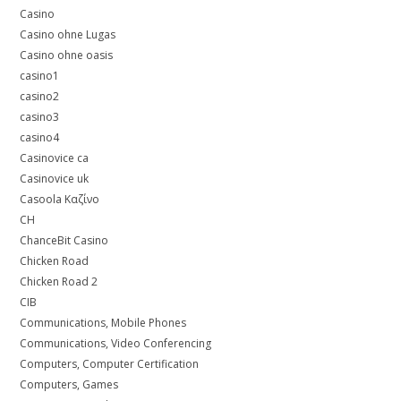
Casino
Casino ohne Lugas
Casino ohne oasis
casino1
casino2
casino3
casino4
Casinovice ca
Casinovice uk
Casoola Καζίνο
CH
ChanceBit Casino
Chicken Road
Chicken Road 2
CIB
Communications, Mobile Phones
Communications, Video Conferencing
Computers, Computer Certification
Computers, Games