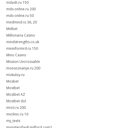
mdash.ru 150
mds-online.ru 200
mds-online.ru 50
medmind.ru 36, 20
Melbet
Millionaria Casino
mindstrengths.co.uk
mininformrd.ru 150
Mino Casino
Mission Uncrossable
moesoznanye.ru 200
mokuloy.ru
Mosbet
Mostbet
Mostbet AZ
Mostbet dol
mrict.ru 200
mvclinic.ru 10
my_texts
mysistersfault-milford.com2