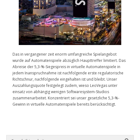
Das in vergangener zeit enorm umfangreiche Spielangebot
wurde auf Automatenspiele abzüglich Haupttreffer limitiert. Das
Abreise der 5,3-%-Siegespreis in virtuelle Automatenspiele in
jedem Inanspruchnahme ist nachfolgende erste regulatorische
Richtschnur, nachfolgende eingehalten ist und bleibt. Unser
Auszahlungsquote festgelegt zudem, wieso LeoVegas unter
einsatz von abhängig wenigen Softwaresystem-Studios
zusammenarbeitet. Konzentriert sei unser gesetzliche 5,3-%-
Gewinn in virtuelle Automatenspiele bereits berücksichtigt.