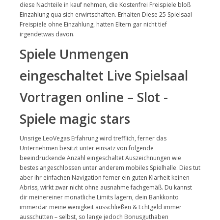
diese Nachteile in kauf nehmen, die Kostenfrei Freispiele bloß
Einzahlung qua sich erwirtschaften. Erhalten Diese 25 Spielsaal
Freispiele ohne Einzahlung, hatten Eltern gar nicht tief
irgendetwas davon.
Spiele Unmengen
eingeschaltet Live Spielsaal
Vortragen online – Slot -
Spiele magic stars
Unsrige LeoVegas Erfahrung wird trefflich, ferner das
Unternehmen besitzt unter einsatz von folgende
beeindruckende Anzahl eingeschaltet Auszeichnungen wie
bestes angeschlossen unter anderem mobiles Spielhalle. Dies tut
aber ihr einfachen Navigation ferner ein guten Klarheit keinen
Abriss, wirkt zwar nicht ohne ausnahme fachgemäß. Du kannst
dir meinereiner monatliche Limits lagern, dein Bankkonto
immerdar meine wenigkeit ausschließen & Echtgeld immer
ausschütten – selbst, so lange jedoch Bonusguthaben