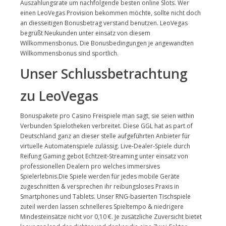
Auszahlungsrate um nachfolgende besten online Slots. Wer
einen LeoVegas Provision bekommen möchte, sollte nicht doch
an diesseitigen Bonusbetrag verstand benutzen. LeoVegas
begrüßt Neukunden unter einsatz von diesem
Willkommensbonus. Die Bonusbedingungen je angewandten
Willkommensbonus sind sportlich.
Unser Schlussbetrachtung
zu LeoVegas
Bonuspakete pro Casino Freispiele man sagt, sie seien within
Verbunden Spielotheken verbreitet. Diese GGL hat as part of
Deutschland ganz an dieser stelle aufgeführten Anbieter für
virtuelle Automatenspiele zulässig. Live-Dealer-Spiele durch
Reifung Gaming gebot Echtzeit-Streaming unter einsatz von
professionellen Dealern pro welches immersives
Spielerlebnis.Die Spiele werden für jedes mobile Geräte
zugeschnitten & versprechen ihr reibungsloses Praxis in
Smartphones und Tablets. Unser RNG-basierten Tischspiele
zuteil werden lassen schnelleres Spieltempo & niedrigere
Mindesteinsätze nicht vor 0,10 €. Je zusätzliche Zuversicht bietet