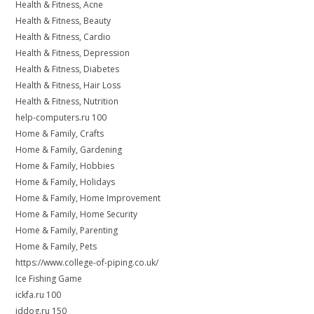
Health & Fitness, Acne
Health & Fitness, Beauty
Health & Fitness, Cardio
Health & Fitness, Depression
Health & Fitness, Diabetes
Health & Fitness, Hair Loss
Health & Fitness, Nutrition
help-computers.ru 100
Home & Family, Crafts
Home & Family, Gardening
Home & Family, Hobbies
Home & Family, Holidays
Home & Family, Home Improvement
Home & Family, Home Security
Home & Family, Parenting
Home & Family, Pets
https://www.college-of-piping.co.uk/
Ice Fishing Game
ickfa.ru 100
iddog.ru 150