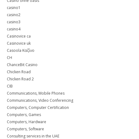
Casino ohne oasis
casino1
casino2
casino3
casino4
Casinovice ca
Casinovice uk
Casoola Καζίνο
CH
ChanceBit Casino
Chicken Road
Chicken Road 2
CIB
Communications, Mobile Phones
Communications, Video Conferencing
Computers, Computer Certification
Computers, Games
Computers, Hardware
Computers, Software
Consulting services in the UAE