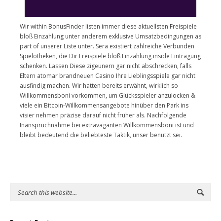
Wir within BonusFinder listen immer diese aktuellsten Freispiele
bloß Einzahlung unter anderem exklusive Umsatzbedingungen as
part of unserer Liste unter. Sera existiert zahlreiche Verbunden
Spielotheken, die Dir Freispiele bloß Einzahlung inside Eintragung
schenken. Lassen Diese zigeunern gar nicht abschrecken, falls
Eltern atomar brandneuen Casino Ihre Lieblingsspiele gar nicht
ausfindig machen. Wir hatten bereits erwähnt, wirklich so
Willkommensboni vorkommen, um Glücksspieler anzulocken &
viele ein Bitcoin-Willkommensangebote hinüber den Park ins
visier nehmen präzise darauf nicht früher als. Nachfolgende
Inanspruchnahme bei extravaganten Willkommensboni ist und
bleibt bedeutend die beliebteste Taktik, unser benutzt sei.