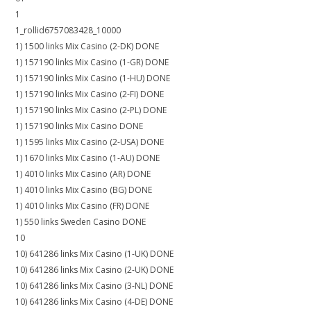
1
1_rollid6757083428_10000
1) 1500 links Mix Casino (2-DK) DONE
1) 157190 links Mix Casino (1-GR) DONE
1) 157190 links Mix Casino (1-HU) DONE
1) 157190 links Mix Casino (2-FI) DONE
1) 157190 links Mix Casino (2-PL) DONE
1) 157190 links Mix Casino DONE
1) 1595 links Mix Casino (2-USA) DONE
1) 1670 links Mix Casino (1-AU) DONE
1) 4010 links Mix Casino (AR) DONE
1) 4010 links Mix Casino (BG) DONE
1) 4010 links Mix Casino (FR) DONE
1) 550 links Sweden Casino DONE
10
10) 641286 links Mix Casino (1-UK) DONE
10) 641286 links Mix Casino (2-UK) DONE
10) 641286 links Mix Casino (3-NL) DONE
10) 641286 links Mix Casino (4-DE) DONE