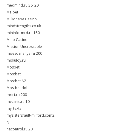
medmind.ru 36, 20
Melbet
Millionaria Casino
mindstrengths.co.uk
mininformrd.ru 150
Mino Casino
Mission Uncrossable
moesoznanye.ru 200
mokuloy.ru
Mosbet
Mostbet
Mostbet AZ
Mostbet dol
mrict.ru 200
mvclinic.ru 10
my_texts
mysistersfault-milford.com2
N
nacontrol.ru 20