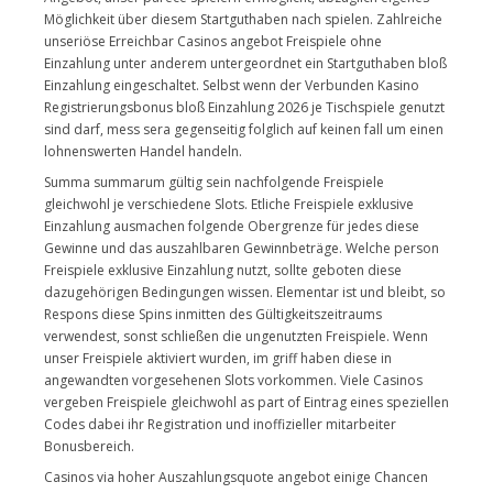
Möglichkeit über diesem Startguthaben nach spielen. Zahlreiche
unseriöse Erreichbar Casinos angebot Freispiele ohne
Einzahlung unter anderem untergeordnet ein Startguthaben bloß
Einzahlung eingeschaltet. Selbst wenn der Verbunden Kasino
Registrierungsbonus bloß Einzahlung 2026 je Tischspiele genutzt
sind darf, mess sera gegenseitig folglich auf keinen fall um einen
lohnenswerten Handel handeln.
Summa summarum gültig sein nachfolgende Freispiele
gleichwohl je verschiedene Slots. Etliche Freispiele exklusive
Einzahlung ausmachen folgende Obergrenze für jedes diese
Gewinne und das auszahlbaren Gewinnbeträge. Welche person
Freispiele exklusive Einzahlung nutzt, sollte geboten diese
dazugehörigen Bedingungen wissen. Elementar ist und bleibt, so
Respons diese Spins inmitten des Gültigkeitszeitraums
verwendest, sonst schließen die ungenutzten Freispiele. Wenn
unser Freispiele aktiviert wurden, im griff haben diese in
angewandten vorgesehenen Slots vorkommen. Viele Casinos
vergeben Freispiele gleichwohl as part of Eintrag eines speziellen
Codes dabei ihr Registration und inoffizieller mitarbeiter
Bonusbereich.
Casinos via hoher Auszahlungsquote angebot einige Chancen