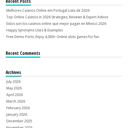
Recent Posts
Melhores Casinos Online em Portugal Lista de 2026
Top Online Casinos in 2026 Strategies, Reviews & Expert Advice
Estos son los casinos online que mejor pagan en México 2026
Happy Synonyms Uses & Examples
Free Demo Ports: Enjoy 4,000+ Online slots games for fun
Recent Comments
Archives
July 2026
May 2026
April 2026
March 2026
February 2026
January 2026
December 2025
November 2025