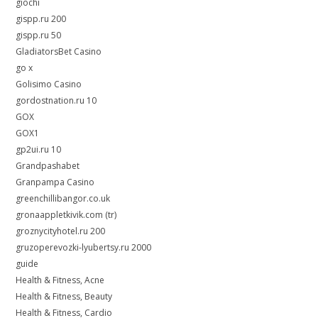
giochi
gispp.ru 200
gispp.ru 50
GladiatorsBet Casino
go x
Golisimo Casino
gordostnation.ru 10
GOX
GOX1
gp2ui.ru 10
Grandpashabet
Granpampa Casino
greenchillibangor.co.uk
gronaappletkivik.com (tr)
groznycityhotel.ru 200
gruzoperevozki-lyubertsy.ru 2000
guide
Health & Fitness, Acne
Health & Fitness, Beauty
Health & Fitness, Cardio