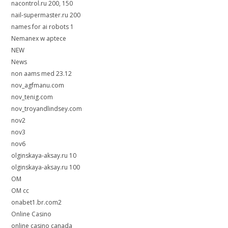
nacontrol.ru 200, 150
nail-supermaster.ru 200
names for ai robots 1
Nemanex w aptece
NEW
News
non aams med 23.12
nov_agfmanu.com
nov_tenig.com
nov_troyandlindsey.com
nov2
nov3
nov6
olginskaya-aksay.ru 10
olginskaya-aksay.ru 100
OM
OM cc
onabet1.br.com2
Online Casino
online casino canada