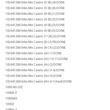
10) 641286 links Mix Casino (5-SE) (4) DONE
10) 641286 links Mix Casino (5-SE) (6) DONE
10) 641286 links Mix Casino (6-SE) (1) DONE
10) 641286 links Mix Casino (6-SE) (2) DONE
10) 641286 links Mix Casino (6-SE) (3) DONE
10) 641286 links Mix Casino (6-SE) (5) DONE
10) 641286 links Mix Casino (7-UK) (5) DONE
10) 641286 links Mix Casino (8-CA-FR) DONE
10) 641286 links Mix Casino (8-CA) (2) DONE
10) 641286 links Mix Casino (AU-1) DONE
10) 641286 links Mix Casino (AU-10-11) DONE
10) 641286 links Mix Casino (AU-2) DONE
10) 641286 links Mix Casino (AU-3-4) DONE
10) 641286 links Mix Casino (AU-5) DONE
10) 641286 links Mix Casino (AU-6-7chast) DONE
1000 80-20Z
1000A Z
1000allZ
1000Z
1090A Z