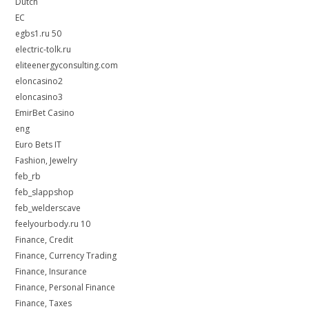
Dutch
EC
egbs1.ru 50
electric-tolk.ru
eliteenergyconsulting.com
eloncasino2
eloncasino3
EmirBet Casino
eng
Euro Bets IT
Fashion, Jewelry
feb_rb
feb_slappshop
feb_welderscave
feelyourbody.ru 10
Finance, Credit
Finance, Currency Trading
Finance, Insurance
Finance, Personal Finance
Finance, Taxes