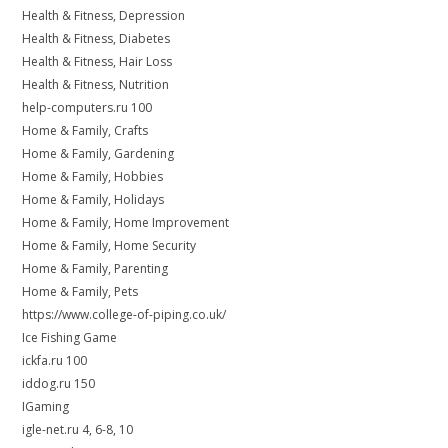
Health & Fitness, Depression
Health & Fitness, Diabetes
Health & Fitness, Hair Loss
Health & Fitness, Nutrition
help-computers.ru 100
Home & Family, Crafts
Home & Family, Gardening
Home & Family, Hobbies
Home & Family, Holidays
Home & Family, Home Improvement
Home & Family, Home Security
Home & Family, Parenting
Home & Family, Pets
https://www.college-of-piping.co.uk/
Ice Fishing Game
ickfa.ru 100
iddog.ru 150
IGaming
igle-net.ru 4, 6-8, 10