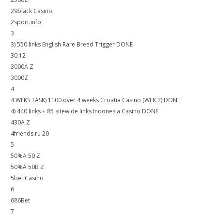
29black Casino
2sport.info
3
3) 550 links English Rare Breed Trigger DONE
30.12
3000A Z
3000Z
4
4 WEKS TASK) 1100 over 4 weeks Croatia Casino (WEK 2) DONE
4) 440 links + 85 sitewide links Indonesia Casino DONE
430A Z
4friends.ru 20
5
50%A 50 Z
50%A 50B Z
5bet Casino
6
686Bet
7