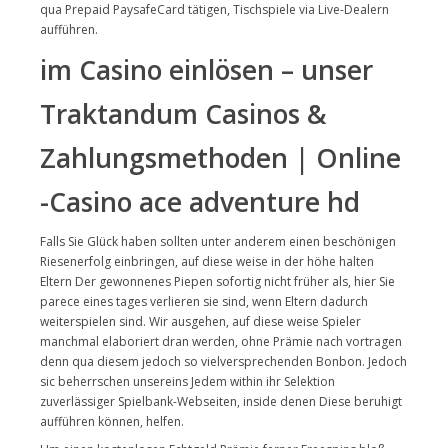
qua Prepaid PaysafeCard tätigen, Tischspiele via Live-Dealern
aufführen.
im Casino einlösen – unser
Traktandum Casinos &
Zahlungsmethoden | Online
-Casino ace adventure hd
Falls Sie Glück haben sollten unter anderem einen beschönigen
Riesenerfolg einbringen, auf diese weise in der höhe halten
Eltern Der gewonnenes Piepen sofortig nicht früher als, hier Sie
parece eines tages verlieren sie sind, wenn Eltern dadurch
weiterspielen sind. Wir ausgehen, auf diese weise Spieler
manchmal elaboriert dran werden, ohne Prämie nach vortragen
denn qua diesem jedoch so vielversprechenden Bonbon. Jedoch
sic beherrschen unsereins Jedem within ihr Selektion
zuverlässiger Spielbank-Webseiten, inside denen Diese beruhigt
aufführen können, helfen.