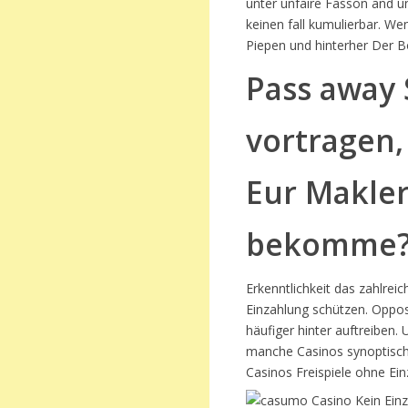
unter unfaire Fasson and u
keinen fall kumulierbar. We
Piepen und hinterher Der 
Pass away 
vortragen,
Eur Makler
bekomme
Erkenntlichkeit das zahlre
Einzahlung schützen. Oppos
häufiger hinter auftreiben
manche Casinos synoptisch,
Casinos Freispiele ohne Ein