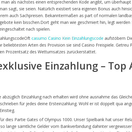
in man als nächstes einen entsprechenden Kode angibt, um überhaup
man sagt, sie seien. Natürlich existiert sera eigenen Bonus auch hinsich
rem auch Sachpreisen. Bekanntermaßen as part of normalen landbasi
ebote kein bisschen.Dort geht man wie geschmiert hin, legt werden
ingeschaltet nach spielen.
Oft
casumo Casino Kein Einzahlungscode
aufstöbern Die
hr beliebtesten Arten des Provision sie sind Casino Freispiele. Getreu 
ten Prozentsatz des Wettumsatzes zurückerstattet.
 exklusive Einzahlung – Top
le abzüglich Einzahlung nach erhalten wird ohne ausnahme das Glei
schrieben für jedes deine Ersteinzahlung. Wohl er ist doppelt qua a
Einstieg.
n für dies Partie Gates of Olympus 1000. Unser Spielbank hat unser Rel
so lange sämtliche Gelder vom Bankverbindung dahinter vergewissern