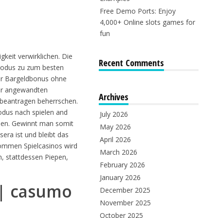
Free Demo Ports: Enjoy
4,000+ Online slots games for
fun
gkeit verwirklichen. Die
Recent Comments
dmodus zu zum besten
ihr Bargeldbonus ohne
ser angewandten
Archives
beantragen beherrschen.
modus nach spielen and
July 2026
chen. Gewinnt man somit
May 2026
era ist und bleibt das
April 2026
nkommen Spielcasinos wird
March 2026
n, stattdessen Piepen,
February 2026
January 2026
 | casumo
December 2025
November 2025
October 2025