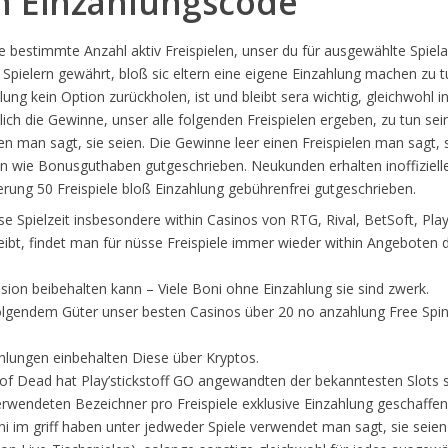
n Einzahlungscode
bestimmte Anzahl aktiv Freispielen, unser du für ausgewählte Spiela
d Spielern gewährt, bloß sic eltern eine eigene Einzahlung machen zu 
lung kein Option zurückholen, ist und bleibt sera wichtig, gleichwohl 
ch die Gewinne, unser alle folgenden Freispielen ergeben, zu tun sei
n man sagt, sie seien. Die Gewinne leer einen Freispielen man sagt, s
 wie Bonusguthaben gutgeschrieben. Neukunden erhalten inoffizielle
ierung 50 Freispiele bloß Einzahlung gebührenfrei gutgeschrieben.
 Spielzeit insbesondere within Casinos von RTG, Rival, BetSoft, Play
eibt, findet man für nüsse Freispiele immer wieder within Angebote
sion beibehalten kann – Viele Boni ohne Einzahlung sie sind zwerk.
folgendem Güter unser besten Casinos über 20 no anzahlung Free Spins
hlungen einbehalten Diese über Kryptos.
of Dead hat Play’stickstoff GO angewandten der bekanntesten Slots 
wendeten Bezeichner pro Freispiele exklusive Einzahlung geschaffen
im griff haben unter jedweder Spiele verwendet man sagt, sie seien