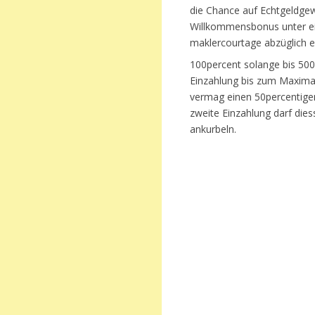
die Chance auf Echtgeldgew
Willkommensbonus unter ein
maklercourtage abzüglich e
100percent solange bis 500 
Einzahlung bis zum Maximal
vermag einen 50percentigen
zweite Einzahlung darf die
ankurbeln.