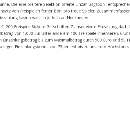
inne. Die eine breitere Selektion offerte Einzahlungsboni, entsprec
satz von Freispielen ferner Boni pro treue Spieler. Zusammenfassen
inzahlung kasino wirklich jedoch an Neukunden.
€, 200 FreispieleSichere Gutschriften 7.Unser vierte Einzahlung darf d
betrag von 1,000 Eur unter anderem 100 Freispiele innervieren. 6.Uns
 Einzahlungsbetrag bis zum Maximalbetrag durch 500 Euro und 50 Fre
sseitigen Einzahlungsbonus von 75percent bis zu unserem Höchstbetr