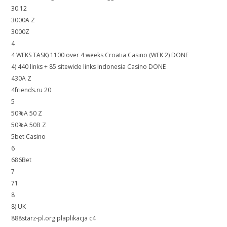
30.12
3000A Z
3000Z
4
4 WEKS TASK) 1100 over 4 weeks Croatia Casino (WEK 2) DONE
4) 440 links + 85 sitewide links Indonesia Casino DONE
430A Z
4friends.ru 20
5
50%A 50 Z
50%A 50B Z
5bet Casino
6
686Bet
7
71
8
8) UK
888starz-pl.org.plaplikacja c4