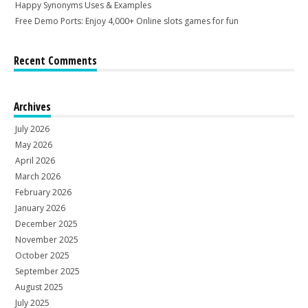
Happy Synonyms Uses & Examples
Free Demo Ports: Enjoy 4,000+ Online slots games for fun
Recent Comments
Archives
July 2026
May 2026
April 2026
March 2026
February 2026
January 2026
December 2025
November 2025
October 2025
September 2025
August 2025
July 2025