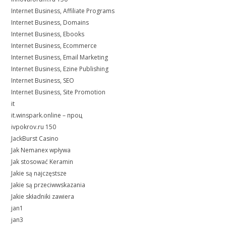
Internet Business, Affiliate Programs
Internet Business, Domains
Internet Business, Ebooks
Internet Business, Ecommerce
Internet Business, Email Marketing
Internet Business, Ezine Publishing
Internet Business, SEO
Internet Business, Site Promotion
it
it.winspark.online – проц
ivpokrov.ru 150
JackBurst Casino
Jak Nemanex wpływa
Jak stosować Keramin
Jakie są najczęstsze
Jakie są przeciwwskazania
Jakie składniki zawiera
jan1
jan3