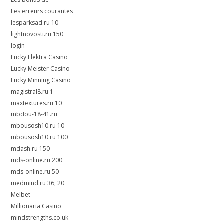
Les erreurs courantes
lesparksad.ru 10
lightnovosti.ru 150
login
Lucky Elektra Casino
Lucky Meister Casino
Lucky Minning Casino
magistral8.ru 1
maxtextures.ru 10
mbdou-18-41.ru
mbousosh10.ru 10
mbousosh10.ru 100
mdash.ru 150
mds-online.ru 200
mds-online.ru 50
medmind.ru 36, 20
Melbet
Millionaria Casino
mindstrengths.co.uk