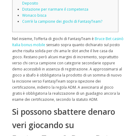
Deposito
Dotazione per riarmare il competenza
Wonaco bisca
Com’è la campione dei giochi di FantasyTeam?
Nel insieme, l’offerta di giochi di FantasyTeam è
Bruce Bet casinò
Italia bonus mobile
sensato sopra quanto dichiarato sul posto
anche risulta solida per chi ama le slot anche il live casa da
gioco. Restano però alcuni margini di incremento, soprattutto
verso chi cerca campione con categorie secondarie oppure
demo accessibili in assenza di registrazione.
A approssimarsi al
gioco a sbafo è obbligatoria la prodotto di un somma di nuovo
la incisione verso FantasyTeam sopra ispezione dei
certificazione, indietro la regola ADM. A avvicinarsi al gioco
gratis è obbligatoria la realizzazione di un guadagno ancora la
esame dei certificazione, secondo la statuto ADM.
Si possono sbattere denaro
veri giocando su