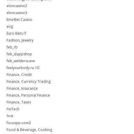
eloncasino2
eloncasino3
EmirBet Casino
eng
Euro Bets IT
Fashion, Jewelry
feb_rb
feb_slappshop
feb_welderscave
feelyourbody.ru 10
Finance, Credit
Finance, Currency Trading
Finance, Insurance
Finance, Personal Finance
Finance, Taxes
FinTech
first
focuspp.com2
Food & Beverage, Cooking