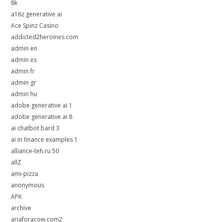
8k
a16z generative ai
Ace Spinz Casino
addicted2heroines.com
admin en
admin es
admin fr
admin gr
admin hu
adobe generative ai 1
adobe generative ai 8
ai chatbot bard 3
ai in finance examples 1
alliance-teh.ru 50
allZ
ami-pizza
anonymous
APK
archive
ariaforacow.com2