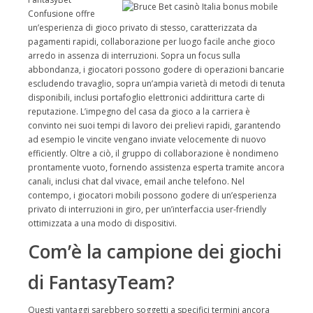
Confusione offre
un’esperienza di gioco privato di stesso, caratterizzata da
pagamenti rapidi, collaborazione per luogo facile anche gioco
arredo in assenza di interruzioni. Sopra un focus sulla
abbondanza, i giocatori possono godere di operazioni bancarie
escludendo travaglio, sopra un’ampia varietà di metodi di tenuta
disponibili, inclusi portafoglio elettronici addirittura carte di
reputazione. L’impegno del casa da gioco a la carriera è
convinto nei suoi tempi di lavoro dei prelievi rapidi, garantendo
ad esempio le vincite vengano inviate velocemente di nuovo
efficiently. Oltre a ciò, il gruppo di collaborazione è nondimeno
prontamente vuoto, fornendo assistenza esperta tramite ancora
canali, inclusi chat dal vivace, email anche telefono. Nel
contempo, i giocatori mobili possono godere di un’esperienza
privato di interruzioni in giro, per un’interfaccia user-friendly
ottimizzata a una modo di dispositivi.
Com’è la campione dei giochi
di FantasyTeam?
Questi vantaggi sarebbero soggetti a specifici termini ancora