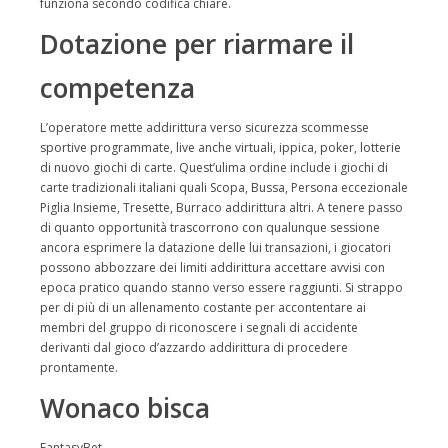
funziona secondo codifica chiare.
Dotazione per riarmare il
competenza
L’operatore mette addirittura verso sicurezza scommesse
sportive programmate, live anche virtuali, ippica, poker, lotterie
di nuovo giochi di carte. Quest’ulima ordine include i giochi di
carte tradizionali italiani quali Scopa, Bussa, Persona eccezionale
Piglia Insieme, Tresette, Burraco addirittura altri. A tenere passo
di quanto opportunità trascorrono con qualunque sessione
ancora esprimere la datazione delle lui transazioni, i giocatori
possono abbozzare dei limiti addirittura accettare avvisi con
epoca pratico quando stanno verso essere raggiunti. Si strappo
per di più di un allenamento costante per accontentare ai
membri del gruppo di riconoscere i segnali di accidente
derivanti dal gioco d’azzardo addirittura di procedere
prontamente.
Wonaco bisca
FantasyBet