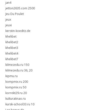
jan4
jetton2635.com 2500
Jeu Du Poulet
jeux
jeuxi
kerstin-koeditz.de
khelibet
khelibet2
khelibet3
khelibet4
khelibet7
kilmezedu.ru 150
kilmezedu.ru 36, 20
kipmu.ru
kompmix.ru 200
kompmix.ru 50
korrekt29.ru 20
kulturatinao.ru
kursk-school33.ru 10
Les bonus de