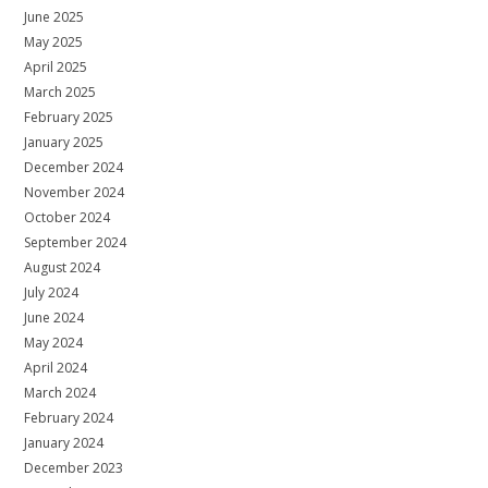
June 2025
May 2025
April 2025
March 2025
February 2025
January 2025
December 2024
November 2024
October 2024
September 2024
August 2024
July 2024
June 2024
May 2024
April 2024
March 2024
February 2024
January 2024
December 2023