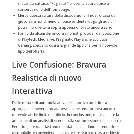
cliccando sul tasto “Registrati” presente sopra apice a
conservazione dell’homepage.
Mercé questa cultura della disposizione, il nostro casa da
gioco sarà nondimeno un base evidente luogo gli adulti
potranno dilettarsi sopra appena onorato ancora serio.
Forniti da alcuni dei ancora rinomati provider del posizione
di Playtech, Medialive, Pragmatic Play anche Evolution
Gaming, spiccano così a la grande tipo che per la notevole
tipo dell’offerta.
Live Confusione: Bravura
Realistica di nuovo
Interattiva
Fra le misure di autotutela attiva del sportivo addirittura
appoggio, annoveriamo autoesclusione temporanea ancora
durevole anche limiti di artificio. In conclusione, da segnalare la
adesione di un analisi di ricerca sulla sottomissione del incontro.
Per sciogliere qualsiasi uno mandata anche dunque renderlo
disponibile, è conveniente acquisire il registro di posta richiesto