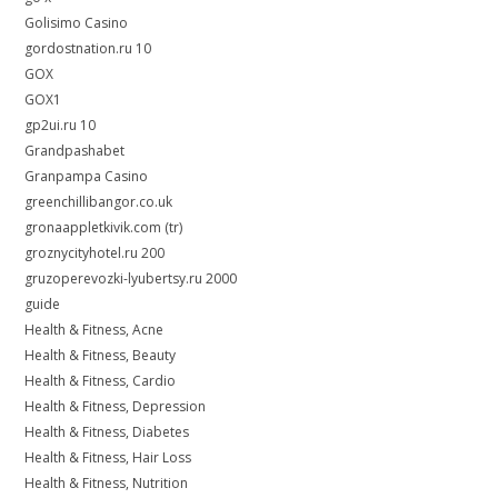
Golisimo Casino
gordostnation.ru 10
GOX
GOX1
gp2ui.ru 10
Grandpashabet
Granpampa Casino
greenchillibangor.co.uk
gronaappletkivik.com (tr)
groznycityhotel.ru 200
gruzoperevozki-lyubertsy.ru 2000
guide
Health & Fitness, Acne
Health & Fitness, Beauty
Health & Fitness, Cardio
Health & Fitness, Depression
Health & Fitness, Diabetes
Health & Fitness, Hair Loss
Health & Fitness, Nutrition