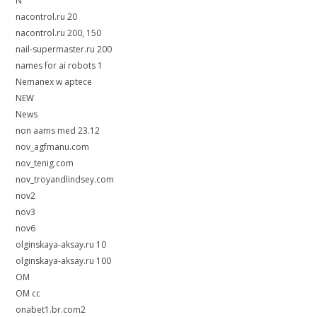
N
nacontrol.ru 20
nacontrol.ru 200, 150
nail-supermaster.ru 200
names for ai robots 1
Nemanex w aptece
NEW
News
non aams med 23.12
nov_agfmanu.com
nov_tenig.com
nov_troyandlindsey.com
nov2
nov3
nov6
olginskaya-aksay.ru 10
olginskaya-aksay.ru 100
OM
OM cc
onabet1.br.com2