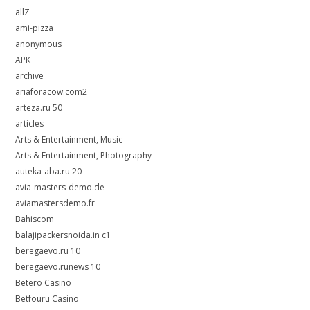
allZ
ami-pizza
anonymous
APK
archive
ariaforacow.com2
arteza.ru 50
articles
Arts & Entertainment, Music
Arts & Entertainment, Photography
auteka-aba.ru 20
avia-masters-demo.de
aviamastersdemo.fr
Bahiscom
balajipackersnoida.in c1
beregaevo.ru 10
beregaevo.runews 10
Betero Casino
Betfouru Casino