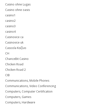
Casino ohne Lugas
Casino ohne oasis
casino1
casino2
casino3
casino4
Casinovice ca
Casinovice uk
Casoola Καζίνο
CH
ChanceBit Casino
Chicken Road
Chicken Road 2
CIB
Communications, Mobile Phones
Communications, Video Conferencing
Computers, Computer Certification
Computers, Games
Computers, Hardware