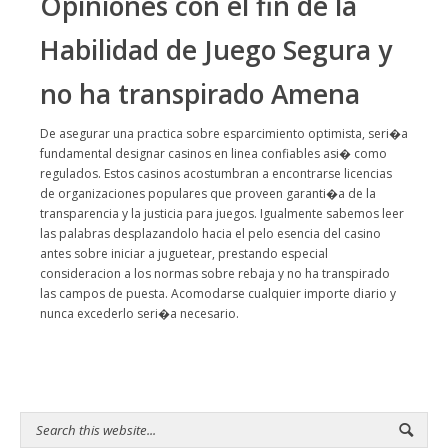
Opiniones con el fin de la
Habilidad de Juego Segura y
no ha transpirado Amena
De asegurar una practica sobre esparcimiento optimista, seri�a
fundamental designar casinos en linea confiables asi� como
regulados. Estos casinos acostumbran a encontrarse licencias
de organizaciones populares que proveen garanti�a de la
transparencia y la justicia para juegos. Igualmente sabemos leer
las palabras desplazandolo hacia el pelo esencia del casino
antes sobre iniciar a juguetear, prestando especial
consideracion a los normas sobre rebaja y no ha transpirado
las campos de puesta. Acomodarse cualquier importe diario y
nunca excederlo seri�a necesario.