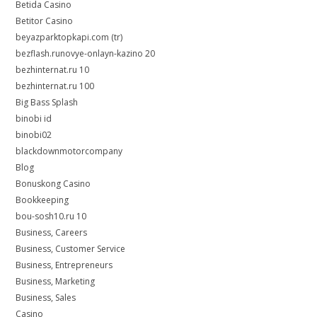
Betida Casino
Betitor Casino
beyazparktopkapi.com (tr)
bezflash.runovye-onlayn-kazino 20
bezhinternat.ru 10
bezhinternat.ru 100
Big Bass Splash
binobi id
binobi02
blackdownmotorcompany
Blog
Bonuskong Casino
Bookkeeping
bou-sosh10.ru 10
Business, Careers
Business, Customer Service
Business, Entrepreneurs
Business, Marketing
Business, Sales
Casino