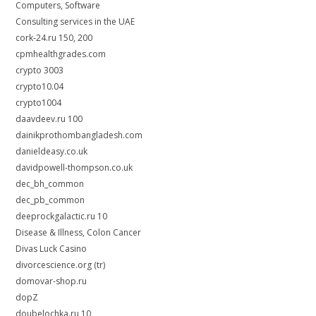
Computers, Software
Consulting services in the UAE
cork-24.ru 150, 200
cpmhealthgrades.com
crypto 3003
crypto10.04
crypto1004
daavdeev.ru 100
dainikprothombangladesh.com
danieldeasy.co.uk
davidpowell-thompson.co.uk
dec_bh_common
dec_pb_common
deeprockgalactic.ru 10
Disease & Illness, Colon Cancer
Divas Luck Casino
divorcescience.org (tr)
domovar-shop.ru
dopZ
doubelochka.ru 10