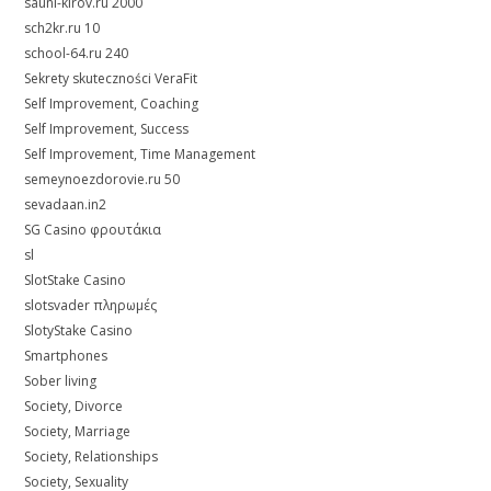
sauni-kirov.ru 2000
sch2kr.ru 10
school-64.ru 240
Sekrety skuteczności VeraFit
Self Improvement, Coaching
Self Improvement, Success
Self Improvement, Time Management
semeynoezdorovie.ru 50
sevadaan.in2
SG Casino φρουτάκια
sl
SlotStake Casino
slotsvader πληρωμές
SlotyStake Casino
Smartphones
Sober living
Society, Divorce
Society, Marriage
Society, Relationships
Society, Sexuality