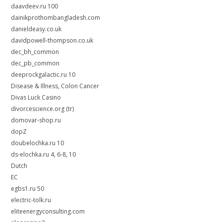
daavdeev.ru 100
dainikprothombangladesh.com
danieldeasy.co.uk
davidpowell-thompson.co.uk
dec_bh_common
dec_pb_common
deeprockgalactic.ru 10
Disease & Illness, Colon Cancer
Divas Luck Casino
divorcescience.org (tr)
domovar-shop.ru
dopZ
doubelochka.ru 10
ds-elochka.ru 4, 6-8, 10
Dutch
EC
egbs1.ru 50
electric-tolk.ru
eliteenergyconsulting.com