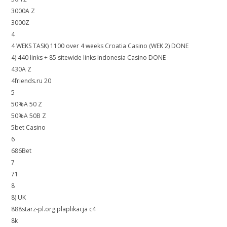
3000A Z
3000Z
4
4 WEKS TASK) 1100 over 4 weeks Croatia Casino (WEK 2) DONE
4) 440 links + 85 sitewide links Indonesia Casino DONE
430A Z
4friends.ru 20
5
50%A 50 Z
50%A 50B Z
5bet Casino
6
686Bet
7
71
8
8) UK
888starz-pl.org.plaplikacja c4
8k