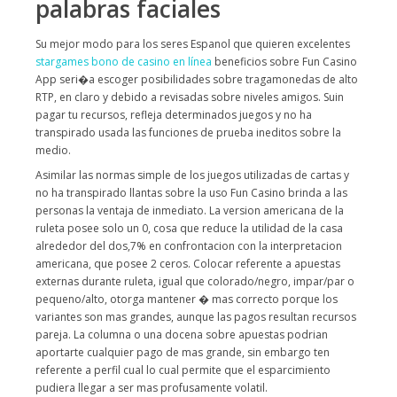
palabras faciales
Su mejor modo para los seres Espanol que quieren excelentes
stargames bono de casino en línea
beneficios sobre Fun Casino
App seri�a escoger posibilidades sobre tragamonedas de alto
RTP, en claro y debido a revisadas sobre niveles amigos. Suin
pagar tu recursos, refleja determinados juegos y no ha
transpirado usada las funciones de prueba ineditos sobre la
medio.
Asimilar las normas simple de los juegos utilizadas de cartas y
no ha transpirado llantas sobre la uso Fun Casino brinda a las
personas la ventaja de inmediato. La version americana de la
ruleta posee solo un 0, cosa que reduce la utilidad de la casa
alrededor del dos,7% en confrontacion con la interpretacion
americana, que posee 2 ceros. Colocar referente a apuestas
externas durante ruleta, igual que colorado/negro, impar/par o
pequeno/alto, otorga mantener � mas correcto porque los
variantes son mas grandes, aunque las pagos resultan recursos
pareja. La columna o una docena sobre apuestas podrian
aportarte cualquier pago de mas grande, sin embargo ten
referente a perfil cual lo cual permite que el esparcimiento
pudiera llegar a ser mas profusamente volatil.