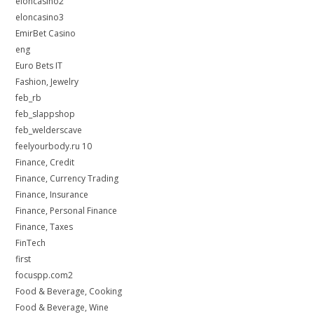
eloncasino2
eloncasino3
EmirBet Casino
eng
Euro Bets IT
Fashion, Jewelry
feb_rb
feb_slappshop
feb_welderscave
feelyourbody.ru 10
Finance, Credit
Finance, Currency Trading
Finance, Insurance
Finance, Personal Finance
Finance, Taxes
FinTech
first
focuspp.com2
Food & Beverage, Cooking
Food & Beverage, Wine