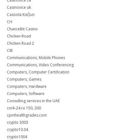
Casinovice ca
Casinovice uk
Casoola Καζίνο
CH
ChanceBit Casino
Chicken Road
Chicken Road 2
CIB
Communications, Mobile Phones
Communications, Video Conferencing
Computers, Computer Certification
Computers, Games
Computers, Hardware
Computers, Software
Consulting services in the UAE
cork-24.ru 150, 200
cpmhealthgrades.com
crypto 3003
crypto10.04
crypto1004