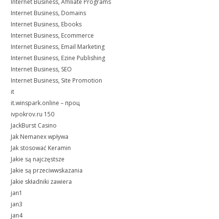
Internet Business, Affiliate Programs
Internet Business, Domains
Internet Business, Ebooks
Internet Business, Ecommerce
Internet Business, Email Marketing
Internet Business, Ezine Publishing
Internet Business, SEO
Internet Business, Site Promotion
it
it.winspark.online – проц
ivpokrov.ru 150
JackBurst Casino
Jak Nemanex wpływa
Jak stosować Keramin
Jakie są najczęstsze
Jakie są przeciwwskazania
Jakie składniki zawiera
jan1
jan3
jan4