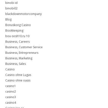
binobi id
binobi02
blackdownmotorcompany
Blog
Bonuskong Casino
Bookkeeping
bou-sosh10.ru 10
Business, Careers
Business, Customer Service
Business, Entrepreneurs
Business, Marketing
Business, Sales
Casino
Casino ohne Lugas
Casino ohne oasis
casino1
casino2
casino3
casino4