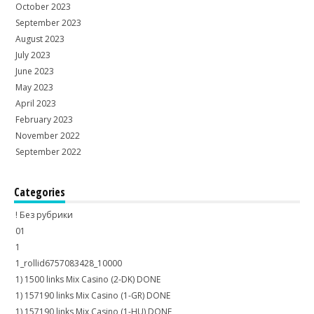
October 2023
September 2023
August 2023
July 2023
June 2023
May 2023
April 2023
February 2023
November 2022
September 2022
Categories
! Без рубрики
01
1
1_rollid6757083428_10000
1) 1500 links Mix Casino (2-DK) DONE
1) 157190 links Mix Casino (1-GR) DONE
1) 157190 links Mix Casino (1-HU) DONE