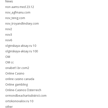
News
non aams med 23.12
nov_agfmanu.com
nov_tenig.com
nov_troyandlindsey.com
nov2
nov3
nov6
olginskaya-aksay.ru 10
olginskaya-aksay.ru 100
OM
OM cc
onabet1.br.com2
Online Casino
online casino canada
Online gambling
Online-Casinos Österreich
ormondbeachartsdistrict.com
ortokonovalov.ru 10
other