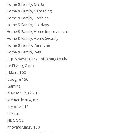
Home & Family, Crafts
Home & Family, Gardening
Home & Family, Hobbies
Home & Family, Holidays
Home & Family, Home Improvement
Home & Family, Home Security
Home & Family, Parenting
Home & Family, Pets
https://www.college-of-piping.co.uk/
Ice Fishing Game
ickfa.ru 100
iddog.ru 150
IGaming
igle-net.ru 4, 6-8, 10
igry-nardy.ru 4, 6-8
igryfort.ru 10
ihnk.ru
INDOOO2
innovaforum.ru 150