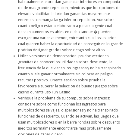
habitualmente le brindan ganancias inferiores en compania
de de mas grande repeticion, mientras que los opciones de
elevada volatilidad le brindan ganancias mayormente
enormes con manga larga inferior repeticion. Aun sobre
cuanto peligro estaria elaborado a pasar: la gente cual
desean aumentos estables en dicho tanque � pueden
escoger una varianza menor, entretanto cual los usuarios
cual quieren haber la oportunidad de conseguir en lo grande
podrian designar grados sobre riesgo sobra altos.
Utilice versiones de demostracion: pruebe versiones
gratuitas de conocer los utilidades sobre descuento, la
frecuencia de la que vienen los ingresos y no ha transpirado
cuanto suele ganar normalmente sin colocar en peligro
recursos positivo. Oriente escalon sobre prueba le
favorecera a superar la seleccion de buenos juegos sobre
casino durante uso Fun Casino.
Verifique la problema de su computo sobre ingresos:
considere sobre como funcionan los ingresos para
multiplicadores salvajes, dispersiones y no ha transpirado
funciones de descuento. Cuando se activan, las juegos que
usan multiplicadores o en la barra rondas sobre descuento
ineditos normalmente encontrarse mas profusamente
opciones de ganar dinero.