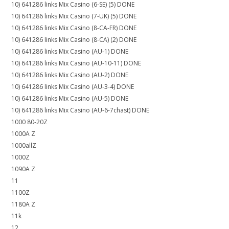
10) 641286 links Mix Casino (6-SE) (5) DONE
10) 641286 links Mix Casino (7-UK) (5) DONE
10) 641286 links Mix Casino (8-CA-FR) DONE
10) 641286 links Mix Casino (8-CA) (2) DONE
10) 641286 links Mix Casino (AU-1) DONE
10) 641286 links Mix Casino (AU-10-11) DONE
10) 641286 links Mix Casino (AU-2) DONE
10) 641286 links Mix Casino (AU-3-4) DONE
10) 641286 links Mix Casino (AU-5) DONE
10) 641286 links Mix Casino (AU-6-7chast) DONE
1000 80-20Z
1000A Z
1000allZ
1000Z
1090A Z
11
1100Z
1180A Z
11k
12