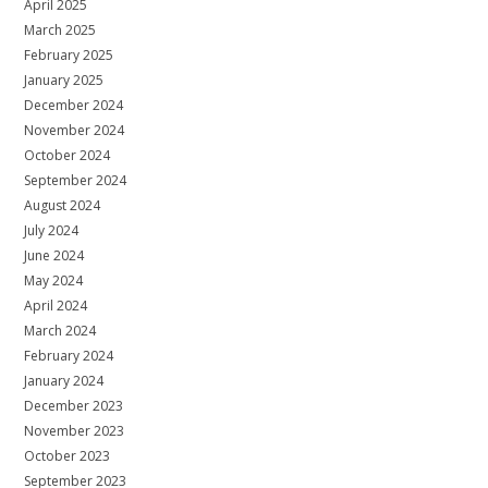
April 2025
March 2025
February 2025
January 2025
December 2024
November 2024
October 2024
September 2024
August 2024
July 2024
June 2024
May 2024
April 2024
March 2024
February 2024
January 2024
December 2023
November 2023
October 2023
September 2023