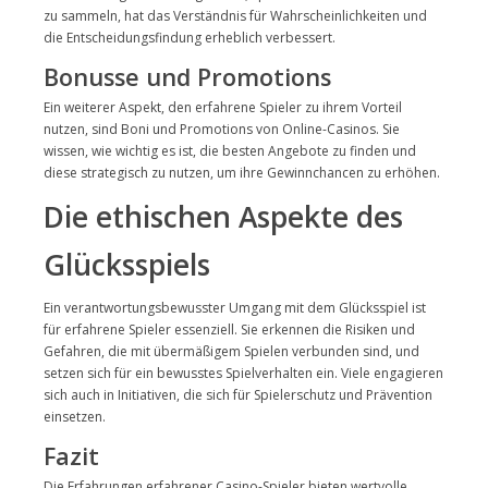
zu sammeln, hat das Verständnis für Wahrscheinlichkeiten und
die Entscheidungsfindung erheblich verbessert.
Bonusse und Promotions
Ein weiterer Aspekt, den erfahrene Spieler zu ihrem Vorteil
nutzen, sind Boni und Promotions von Online-Casinos. Sie
wissen, wie wichtig es ist, die besten Angebote zu finden und
diese strategisch zu nutzen, um ihre Gewinnchancen zu erhöhen.
Die ethischen Aspekte des
Glücksspiels
Ein verantwortungsbewusster Umgang mit dem Glücksspiel ist
für erfahrene Spieler essenziell. Sie erkennen die Risiken und
Gefahren, die mit übermäßigem Spielen verbunden sind, und
setzen sich für ein bewusstes Spielverhalten ein. Viele engagieren
sich auch in Initiativen, die sich für Spielerschutz und Prävention
einsetzen.
Fazit
Die Erfahrungen erfahrener Casino-Spieler bieten wertvolle