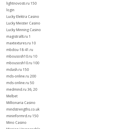
lightnovosti.ru 150
login
Lucky Elektra Casino
Lucky Meister Casino
Lucky Minning Casino
magistral8.ru 1
maxtextures.ru 10
mbdou-18-41.ru
mbousosh10.ru 10
mbousosh10.ru 100
mdash.ru 150
mds-online.ru 200
mds-online.ru 50
medmind.ru 36, 20
Melbet
Millionaria Casino
mindstrengths.co.uk
mininformrd.ru 150
Mino Casino