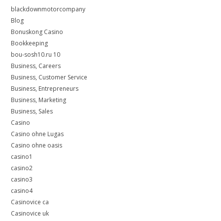
blackdownmotorcompany
Blog
Bonuskong Casino
Bookkeeping
bou-sosh10.ru 10
Business, Careers
Business, Customer Service
Business, Entrepreneurs
Business, Marketing
Business, Sales
Casino
Casino ohne Lugas
Casino ohne oasis
casino1
casino2
casino3
casino4
Casinovice ca
Casinovice uk