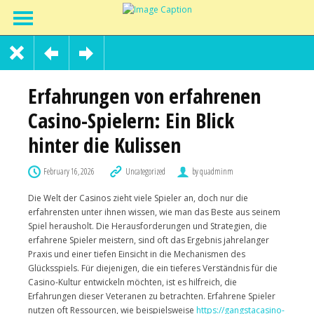
Erfahrungen von erfahrenen
Casino-Spielern: Ein Blick
hinter die Kulissen
February 16, 2026
Uncategorized
by quadminm
Die Welt der Casinos zieht viele Spieler an, doch nur die
erfahrensten unter ihnen wissen, wie man das Beste aus seinem
Spiel herausholt. Die Herausforderungen und Strategien, die
erfahrene Spieler meistern, sind oft das Ergebnis jahrelanger
Praxis und einer tiefen Einsicht in die Mechanismen des
Glücksspiels. Für diejenigen, die ein tieferes Verständnis für die
Casino-Kultur entwickeln möchten, ist es hilfreich, die
Erfahrungen dieser Veteranen zu betrachten. Erfahrene Spieler
nutzen oft Ressourcen, wie beispielsweise
https://gangstacasino-