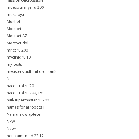
Mission Uncrossable
moesoznanye.ru 200
mokuloy.ru
Mosbet
Mostbet
Mostbet AZ
Mostbet dol
mrict.ru 200
mvclinic.ru 10
my_texts
mysistersfault-milford.com2
N
nacontrol.ru 20
nacontrol.ru 200, 150
nail-supermaster.ru 200
names for ai robots 1
Nemanex w aptece
NEW
News
non aams med 23.12