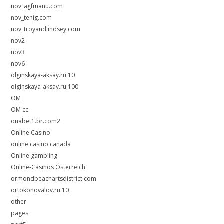
nov_agfmanu.com
nov_tenig.com
nov_troyandlindsey.com
nov2
nov3
nov6
olginskaya-aksay.ru 10
olginskaya-aksay.ru 100
OM
OM cc
onabet1.br.com2
Online Casino
online casino canada
Online gambling
Online-Casinos Österreich
ormondbeachartsdistrict.com
ortokonovalov.ru 10
other
pages