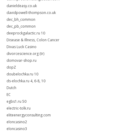
danieldeasy.co.uk
davidpowell-thompson.co.uk
dec_bh_common
dec_pb_common
deeprockgalactic.ru 10
Disease & Illness, Colon Cancer
Divas Luck Casino
divorcescience.org (tr)
domovar-shop.ru
dopZ
doubelochka.ru 10
ds-elochka.ru 4, 6-8, 10
Dutch
EC
egbs1.ru 50
electric-tolk.ru
eliteenergyconsulting.com
eloncasino2
eloncasino3