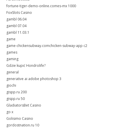
fortune-tiger-demo-online.comes-mx 1000
FoxSlots Casino
gambl 06.04
gambl 07.04
gambl 11.03.1
game
game-chickensubway.comchicken-subway-app c2
games
gaming
Gdzie kupić Hondrolife?
general
generative ai adobe photoshop 3
giochi
gispp.ru 200
gispp.ru 50
GladiatorsBet Casino
go x
Golisimo Casino
gordostnation.ru 10