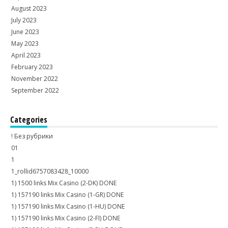
August 2023
July 2023
June 2023
May 2023
April 2023
February 2023
November 2022
September 2022
Categories
! Без рубрики
01
1
1_rollid6757083428_10000
1) 1500 links Mix Casino (2-DK) DONE
1) 157190 links Mix Casino (1-GR) DONE
1) 157190 links Mix Casino (1-HU) DONE
1) 157190 links Mix Casino (2-FI) DONE