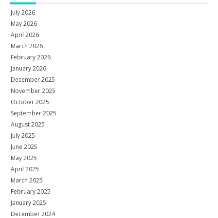
July 2026
May 2026
April 2026
March 2026
February 2026
January 2026
December 2025
November 2025
October 2025
September 2025
August 2025
July 2025
June 2025
May 2025
April 2025
March 2025
February 2025
January 2025
December 2024