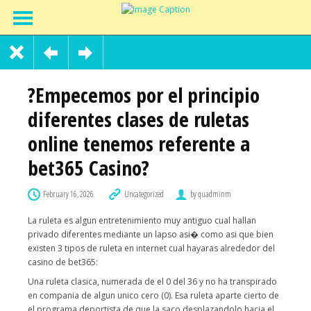
?Empecemos por el principio
diferentes clases de ruletas
online tenemos referente a
bet365 Casino?
February 16, 2026
Uncategorized
by quadminm
La ruleta es algun entretenimiento muy antiguo cual hallan
privado diferentes mediante un lapso asi� como asi que bien
existen 3 tipos de ruleta en internet cual hayaras alrededor del
casino de bet365:
Una ruleta clasica, numerada de el 0 del 36 y no ha transpirado
en compania de algun unico cero (0). Esa ruleta aparte cierto de
el programa deportista de que la saco desplazandolo hacia el