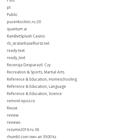
Psot
pt
Public
pucenkoclinic.ru 20
quantum ai
RainBetSplash Casino
rb_siralanhaselhurst.net
ready text
ready_text
Recenzja Desparazil: Czy
Recreation & Sports, Martial Arts
Reference & Education, Homeschooling
Reference & Education, Language
Reference & Education, Science
remont-epos.ru
Reuse
review
reviews
rezume2016.ru 36
rhumbl.com пин ап 3500 kz