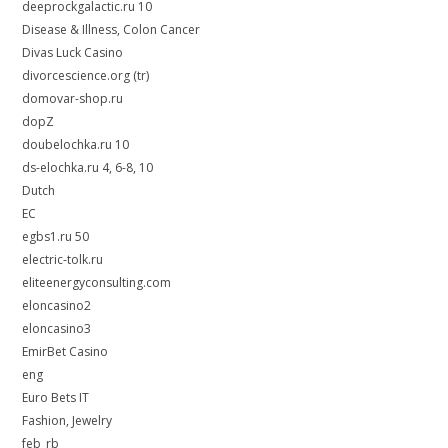
deeprockgalactic.ru 10
Disease & Illness, Colon Cancer
Divas Luck Casino
divorcescience.org (tr)
domovar-shop.ru
dopZ
doubelochka.ru 10
ds-elochka.ru 4, 6-8, 10
Dutch
EC
egbs1.ru 50
electric-tolk.ru
eliteenergyconsulting.com
eloncasino2
eloncasino3
EmirBet Casino
eng
Euro Bets IT
Fashion, Jewelry
feb_rb