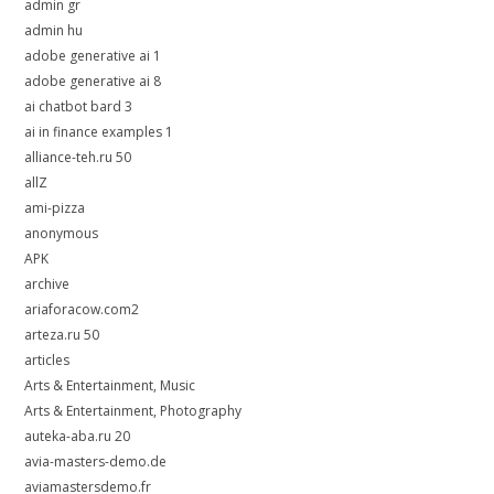
admin gr
admin hu
adobe generative ai 1
adobe generative ai 8
ai chatbot bard 3
ai in finance examples 1
alliance-teh.ru 50
allZ
ami-pizza
anonymous
APK
archive
ariaforacow.com2
arteza.ru 50
articles
Arts & Entertainment, Music
Arts & Entertainment, Photography
auteka-aba.ru 20
avia-masters-demo.de
aviamastersdemo.fr