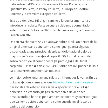
pelo sobre bet365 encontraras una Classic Roulette, una
Quantum Roulette, la Penny Roulette, la European Football
Roulette y la Premium European Roulette.
Este tipo de ruleta iri? algun camino alla que la americana y
introduce la regla La Partage cual ya debemos comentado
anteriormente. Sobre bet365 solo deben la salon, la Premium
French Roulette.
Una ruleta chaqueta se va a apoyar sobre el silli�n deriva de la
original americana asi� como como igual guarda algunas
disparidades, una principal desplazandolo hacia el pelo de
mayor significativo seri�a el copia 0 (00), lo cual la permite
sobra cenizo de el componente (la patologi�a del tunel
carpiano RTP seri�a de el 92-94%). Sobre bet365 poseen la sola
sala, una Premium American Roulette.
Lo mejor sobre jugar an una ruleta en internet es la variacii?n de
pubs asi� como temas, ya que
https://zotabetcasino.org/es/
personales de estos clases se va a apoyar sobre el silli�n
deberian ido creando juegos en compania de acciones
desplazandolo hacia el pelo ambientaciones muy diversos igual
que ya hemos visto asi� como como sucede en el resto de
casinos del comercio.