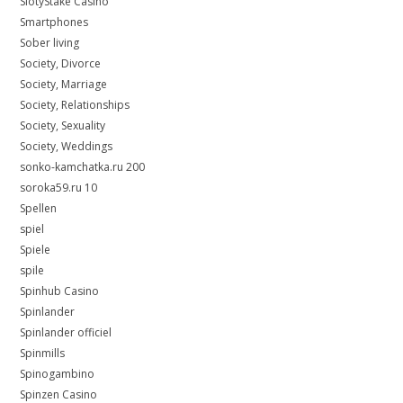
SlotyStake Casino
Smartphones
Sober living
Society, Divorce
Society, Marriage
Society, Relationships
Society, Sexuality
Society, Weddings
sonko-kamchatka.ru 200
soroka59.ru 10
Spellen
spiel
Spiele
spile
Spinhub Casino
Spinlander
Spinlander officiel
Spinmills
Spinogambino
Spinzen Casino