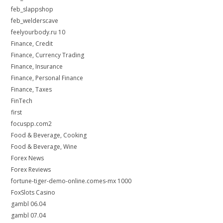
feb_slappshop
feb_welderscave
feelyourbody.ru 10
Finance, Credit
Finance, Currency Trading
Finance, Insurance
Finance, Personal Finance
Finance, Taxes
FinTech
first
focuspp.com2
Food & Beverage, Cooking
Food & Beverage, Wine
Forex News
Forex Reviews
fortune-tiger-demo-online.comes-mx 1000
FoxSlots Casino
gambl 06.04
gambl 07.04