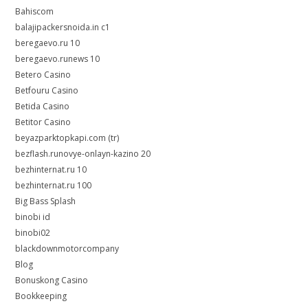
Bahiscom
balajipackersnoida.in c1
beregaevo.ru 10
beregaevo.runews 10
Betero Casino
Betfouru Casino
Betida Casino
Betitor Casino
beyazparktopkapi.com (tr)
bezflash.runovye-onlayn-kazino 20
bezhinternat.ru 10
bezhinternat.ru 100
Big Bass Splash
binobi id
binobi02
blackdownmotorcompany
Blog
Bonuskong Casino
Bookkeeping