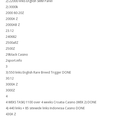
2) 22000 links English SMM Panel
2) 3000k
2000 80-20Z
2000A Z
2000AB Z
23.12
240682
2500allZ
2500Z
29black Casino
2sport.info
3
3) 550 links English Rare Breed Trigger DONE
30.12
3000A Z
3000Z
4
4 WEKS TASK) 1100 over 4 weeks Croatia Casino (WEK 2) DONE
4) 440 links + 85 sitewide links Indonesia Casino DONE
430A Z