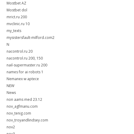
Mostbet AZ
Mostbet dol
mrict.ru 200
mvclinic.ru 10
my_texts
mysistersfault-milford.com2
N
nacontrol.ru 20
nacontrol.ru 200, 150
nail-supermaster.ru 200
names for ai robots 1
Nemanex w aptece
NEW
News
non aams med 23.12
nov_agfmanu.com
nov_tenig.com
nov_troyandlindsey.com
nov2
nov3