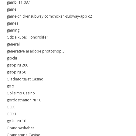
gambl 11.03.1
game
game-chickensubway.comchicken-subway-app c2
games
gaming
Gdzie kupić Hondrolife?
general
generative ai adobe photoshop 3
giochi
gispp.ru 200
gispp.ru 50
GladiatorsBet Casino
go x
Golisimo Casino
gordostnation.ru 10
GOX
GOX1
gp2ui.ru 10
Grandpashabet
Granpampa Casino