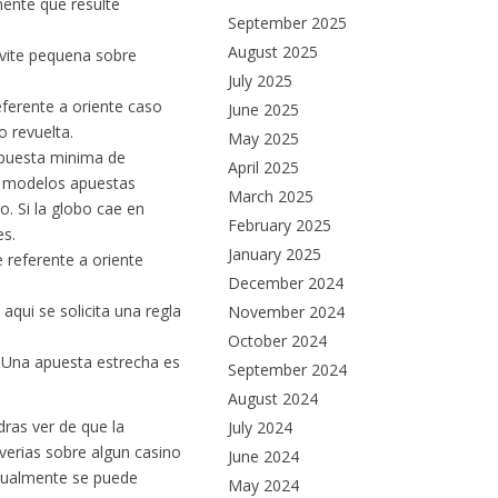
ente que resulte
September 2025
August 2025
envite pequena sobre
July 2025
ferente a oriente caso
June 2025
 revuelta.
May 2025
 puesta minima de
April 2025
s modelos apuestas
March 2025
o. Si la globo cae en
February 2025
es.
January 2025
referente a oriente
December 2024
qui se solicita una regla
November 2024
October 2024
. Una apuesta estrecha es
September 2024
August 2024
ras ver de que la
July 2024
verias sobre algun casino
June 2024
igualmente se puede
May 2024