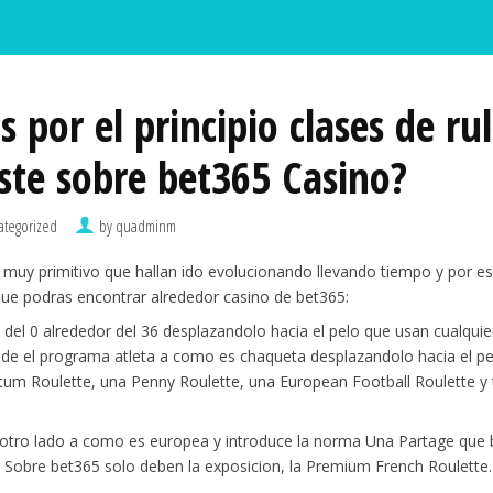
por el principio clases de ru
iste sobre bet365 Casino?
ategorized
by quadminm
 muy primitivo que hallan ido evolucionando llevando tiempo y por es
 que podras encontrar alrededor casino de bet365:
 del 0 alrededor del 36 desplazandolo hacia el pelo que usan cualquie
 de el programa atleta a como es chaqueta desplazandolo hacia el pe
antum Roulette, una Penny Roulette, una European Football Roulette 
l otro lado a como es europea y introduce la norma Una Partage qu
Sobre bet365 solo deben la exposicion, la Premium French Roulette.