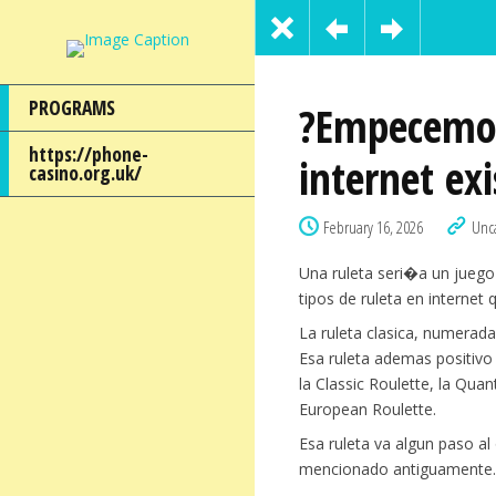
PROGRAMS
?Empecemos 
https://phone-
internet ex
casino.org.uk/
February 16, 2026
Unc
Una ruleta seri�a un juego
tipos de ruleta en internet
La ruleta clasica, numerada
Esa ruleta ademas positivo
la Classic Roulette, la Qu
European Roulette.
Esa ruleta va algun paso a
mencionado antiguamente. 