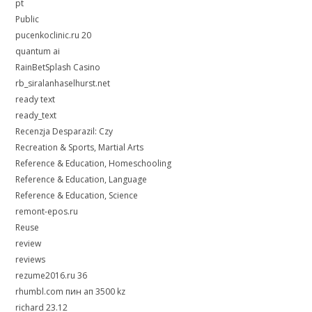
pt
Public
pucenkoclinic.ru 20
quantum ai
RainBetSplash Casino
rb_siralanhaselhurst.net
ready text
ready_text
Recenzja Desparazil: Czy
Recreation & Sports, Martial Arts
Reference & Education, Homeschooling
Reference & Education, Language
Reference & Education, Science
remont-epos.ru
Reuse
review
reviews
rezume2016.ru 36
rhumbl.com пин ап 3500 kz
richard 23.12