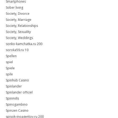
Smartphones
Sober living
Society, Divorce
Society, Marriage
Society, Relationships
Society, Sexuality
Society, Weddings
sonko-kamchatka.ru 200
soroka59.ru 10
Spellen
spiel
Spiele
spile
Spinhub Casino
Spinlander
Spinlander officiel
Spinmills
Spinogambino
Spinzen Casino
spisok-inoagentov.ru 200