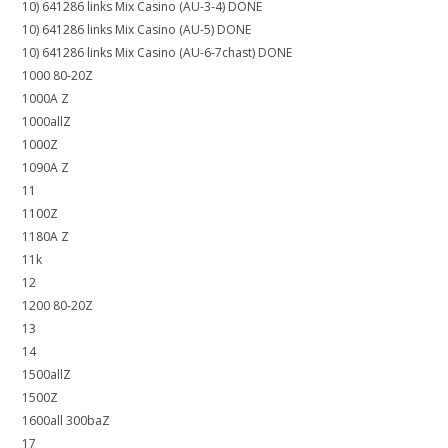
10) 641286 links Mix Casino (AU-3-4) DONE
10) 641286 links Mix Casino (AU-5) DONE
10) 641286 links Mix Casino (AU-6-7chast) DONE
1000 80-20Z
1000A Z
1000allZ
1000Z
1090A Z
11
1100Z
1180A Z
11k
12
1200 80-20Z
13
14
1500allZ
1500Z
1600all 300baZ
17