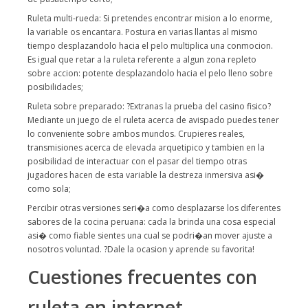
Ruleta multi-rueda: Si pretendes encontrar mision a lo enorme,
la variable os encantara. Postura en varias llantas al mismo
tiempo desplazandolo hacia el pelo multiplica una conmocion.
Es igual que retar a la ruleta referente a algun zona repleto
sobre accion: potente desplazandolo hacia el pelo lleno sobre
posibilidades;
Ruleta sobre preparado: ?Extranas la prueba del casino fisico?
Mediante un juego de el ruleta acerca de avispado puedes tener
lo conveniente sobre ambos mundos. Crupieres reales,
transmisiones acerca de elevada arquetipico y tambien en la
posibilidad de interactuar con el pasar del tiempo otras
jugadores hacen de esta variable la destreza inmersiva asi�
como sola;
Percibir otras versiones seri�a como desplazarse los diferentes
sabores de la cocina peruana: cada la brinda una cosa especial
asi� como fiable sientes una cual se podri�an mover ajuste a
nosotros voluntad. ?Dale la ocasion y aprende su favorita!
Cuestiones frecuentes con
ruleta en internet