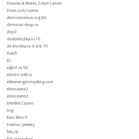
Disease & Illness, Colon Cancer
Divas Luck Casino
divorcescience.org (tr)
domovar-shop.ru
dopZ
doubelochka.ru 10
ds-elochka.ru 4, 6-8, 10
Dutch
EC
egbs1.ru 50
electric-tolk.ru
eliteenergyconsulting.com
eloncasino2
eloncasino3
EmirBet Casino
eng
Euro Bets IT
Fashion, Jewelry
feb_rb
feb_slappshop