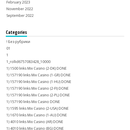
February 2023
November 2022
September 2022
Categories
! Без рубрики
01
1
1_rollid6757083428_10000
1) 1500 links Mix Casino (2-DK) DONE
1) 157190 links Mix Casino (1-GR) DONE
1) 157190 links Mix Casino (1-HU) DONE
1) 157190 links Mix Casino (2-FI) DONE
1) 157190 links Mix Casino (2-PL) DONE
1) 157190 links Mix Casino DONE
1) 1595 links Mix Casino (2-USA) DONE
1) 1670 links Mix Casino (1-AU) DONE
1) 4010 links Mix Casino (AR) DONE
1) 4010 links Mix Casino (BG) DONE