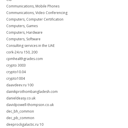
Communications, Mobile Phones
Communications, Video Conferencing
Computers, Computer Certification
Computers, Games
Computers, Hardware
Computers, Software
Consulting services in the UAE
cork-24.ru 150, 200
cpmhealthgrades.com
crypto 3003
crypto10.04
crypto1004
daavdeev.ru 100
dainikprothombangladesh.com
danieldeasy.co.uk
davidpowell-thompson.co.uk
dec_bh_common
dec_pb_common
deeprockgalactic.ru 10