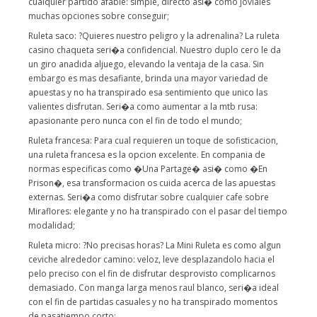
cualquier partido afable: simple, directo asi� como joviales
muchas opciones sobre conseguir;
Ruleta saco: ?Quieres nuestro peligro y la adrenalina? La ruleta
casino chaqueta seri�a confidencial. Nuestro duplo cero le da
un giro anadida aljuego, elevando la ventaja de la casa. Sin
embargo es mas desafiante, brinda una mayor variedad de
apuestas y no ha transpirado esa sentimiento que unico las
valientes disfrutan. Seri�a como aumentar a la mtb rusa:
apasionante pero nunca con el fin de todo el mundo;
Ruleta francesa: Para cual requieren un toque de sofisticacion,
una ruleta francesa es la opcion excelente. En compania de
normas especificas como �Una Partage� asi� como �En
Prison�, esa transformacion os cuida acerca de las apuestas
externas. Seri�a como disfrutar sobre cualquier cafe sobre
Miraflores: elegante y no ha transpirado con el pasar del tiempo
modalidad;
Ruleta micro: ?No precisas horas? La Mini Ruleta es como algun
ceviche alrededor camino: veloz, leve desplazandolo hacia el
pelo preciso con el fin de disfrutar desprovisto complicarnos
demasiado. Con manga larga menos raul blanco, seri�a ideal
con el fin de partidas casuales y no ha transpirado momentos
de pasatiempo corto;