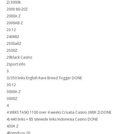
2) 3000k
2000 80-20Z
2000A Z
2000AB Z
23.12
240682
2500allZ
2500Z
29black Casino
2sport.info
3
3) 550 links English Rare Breed Trigger DONE
30.12
3000A Z
3000Z
4
4 WEKS TASK) 1100 over 4 weeks Croatia Casino (WEK 2) DONE
4) 440 links + 85 sitewide links Indonesia Casino DONE
430A Z
4friends.ru 20