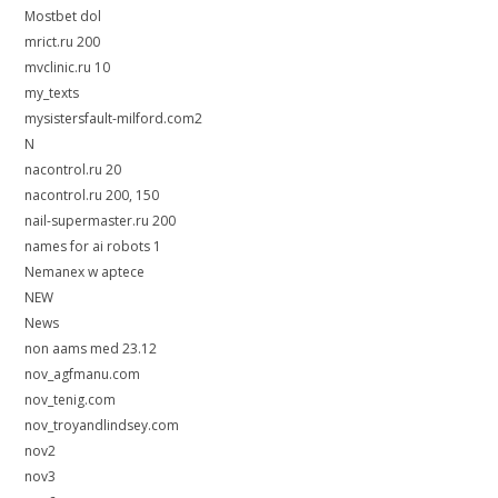
Mostbet dol
mrict.ru 200
mvclinic.ru 10
my_texts
mysistersfault-milford.com2
N
nacontrol.ru 20
nacontrol.ru 200, 150
nail-supermaster.ru 200
names for ai robots 1
Nemanex w aptece
NEW
News
non aams med 23.12
nov_agfmanu.com
nov_tenig.com
nov_troyandlindsey.com
nov2
nov3