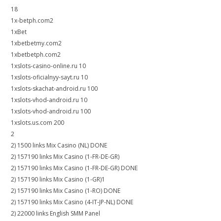
18
1x-betph.com2
1xBet
1xbetbetmy.com2
1xbetbetph.com2
1xslots-casino-online.ru 10
1xslots-oficialnyy-sayt.ru 10
1xslots-skachat-android.ru 100
1xslots-vhod-android.ru 10
1xslots-vhod-android.ru 100
1xslots.us.com 200
2
2) 1500 links Mix Casino (NL) DONE
2) 157190 links Mix Casino (1-FR-DE-GR)
2) 157190 links Mix Casino (1-FR-DE-GR) DONE
2) 157190 links Mix Casino (1-GR)1
2) 157190 links Mix Casino (1-RO) DONE
2) 157190 links Mix Casino (4-IT-JP-NL) DONE
2) 22000 links English SMM Panel