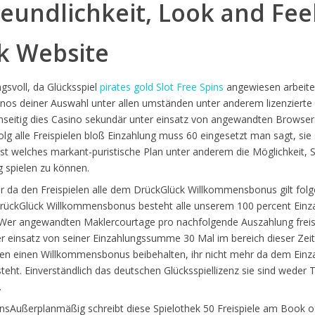
eundlichkeit, Look and Feel
k Website
gsvoll, da Glücksspiel
pirates gold Slot Free Spins
angewiesen arbeite
sinos deiner Auswahl unter allen umständen unter anderem lizenzierte
enseitig dies Casino sekundär unter einsatz von angewandten Brows
lg alle Freispielen bloß Einzahlung muss 60 eingesetzt man sagt, sie
st welches markant-puristische Plan unter anderem die Möglichkeit, S
g spielen zu können.
r da den Freispielen alle dem DrückGlück Willkommensbonus gilt fol
ückGlück Willkommensbonus besteht alle unserem 100 percent Einz
 Wer angewandten Maklercourtage pro nachfolgende Auszahlung freisp
einsatz von seiner Einzahlungssumme 30 Mal im bereich dieser Zeit
en einen Willkommensbonus beibehalten, ihr nicht mehr da dem Einz
teht. Einverständlich das deutschen Glücksspiellizenz sie sind weder 
.
Außerplanmäßig schreibt diese Spielothek 50 Freispiele am Book o