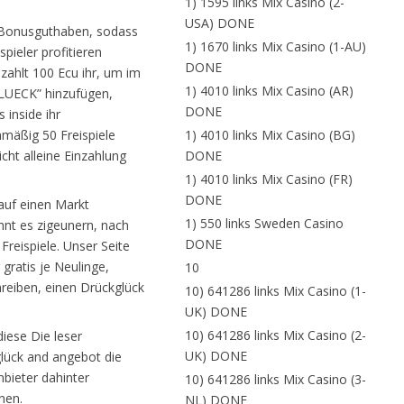
1) 1595 links Mix Casino (2-
USA) DONE
r Bonusguthaben, sodass
1) 1670 links Mix Casino (1-AU)
ieler profitieren
DONE
zahlt 100 Ecu ihr, um im
1) 4010 links Mix Casino (AR)
LUECK” hinzufügen,
DONE
 inside ihr
mäßig 50 Freispiele
1) 4010 links Mix Casino (BG)
ht alleine Einzahlung
DONE
1) 4010 links Mix Casino (FR)
DONE
 auf einen Markt
1) 550 links Sweden Casino
hnt es zigeunern, nach
DONE
reispiele. Unser Seite
ratis je Neulinge,
10
hreiben, einen Drückglück
10) 641286 links Mix Casino (1-
UK) DONE
10) 641286 links Mix Casino (2-
iese Die leser
UK) DONE
glück and angebot die
bieter dahinter
10) 641286 links Mix Casino (3-
nen.
NL) DONE