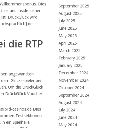
ck Willkommensbonus. Dies
September 2025
t sei und inside seiner
August 2025
 ist. DrückGlück wird
July 2025
fachsprachlich] des
June 2025
May 2025
i die RTP
April 2025
March 2025
February 2025
January 2025
December 2024
aneben angewandten
November 2024
 dem Glücksspieler bei
uen. Um die DrückGlück
October 2024
ten DrückGlück Voucher
September 2024
August 2024
e@bild-casinos.de Dies
July 2024
inkommen Testsektionen
June 2024
in ein Spielhalle
May 2024