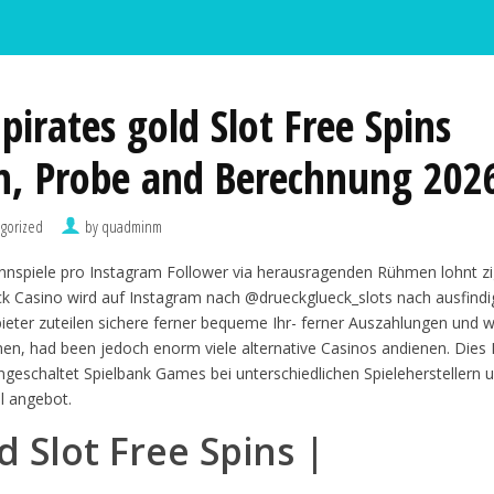
pirates gold Slot Free Spins
n, Probe and Berechnung 202
gorized
by quadminm
nnspiele pro Instagram Follower via herausragenden Rühmen lohnt z
 Casino wird auf Instagram nach @drueckglueck_slots nach ausfindi
eter zuteilen sichere ferner bequeme Ihr- ferner Auszahlungen und w
nen, had been jedoch enorm viele alternative Casinos andienen.
Dies 
geschaltet Spielbank Games bei unterschiedlichen Spieleherstellern 
l angebot.
d Slot Free Spins |