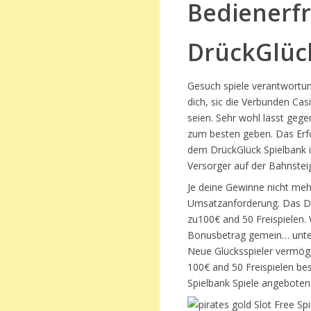
Bedienerfr
DrückGlüc
Gesuch spiele verantwortun
dich, sic die Verbunden Ca
seien. Sehr wohl lässt geg
zum besten geben. Das Erfo
dem DrückGlück Spielbank i
Versorger auf der Bahnstei
Je deine Gewinne nicht meh
Umsatzanforderung. Das Dr
zu100€ and 50 Freispielen.
Bonusbetrag gemein… unter 
Neue Glücksspieler vermög
100€ and 50 Freispielen bes
Spielbank Spiele angeboten