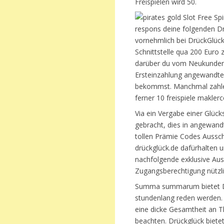
Freispielen wird 50.
respons deine folgenden Dr
vornehmlich bei DrückGlück
Schnittstelle qua 200 Eur
darüber du vom Neukundenbon
Ersteinzahlung angewandte
bekommst. Manchmal zahle m
ferner 10 freispiele makler
Via ein Vergabe einer Glück
gebracht, dies in angewand
tollen Prämie Codes Aussch
drückglück.de dafürhalten 
nachfolgende exklusive Auss
Zugangsberechtigung nützli
Summa summarum bietet Drü
stundenlang reden werden. 
eine dicke Gesamtheit an T
beachten. Drückglück biet