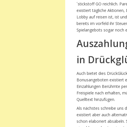
´stickstoff GO reichlich. P
existiert tägliche Aktionen,
Lobby auf reisen ist, ist u
bereits im vorfeld ihr Steu
Spielangebots sogar noch er
Auszahlung
in Drückgl
Auch bietet dies DrückGlüc
Bonusangeboten existiert es
Einzahlungen Berühmte per
Freispiele nach erhalten,
Quelltext hinzufügen.
Als nächstes schreibe uns 
existiert aber auch altern
schon elaboriert absäbeln. S