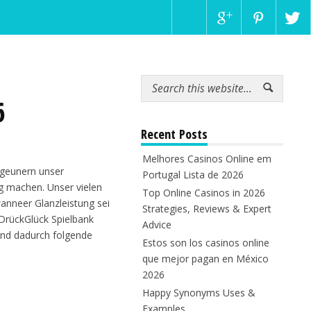
6
Recent Posts
Melhores Casinos Online em
igeunern unser
Portugal Lista de 2026
g machen. Unser vielen
Top Online Casinos in 2026
anneer Glanzleistung sei
Strategies, Reviews & Expert
DrückGlück Spielbank
Advice
und dadurch folgende
Estos son los casinos online
que mejor pagan en México
2026
Happy Synonyms Uses &
Examples