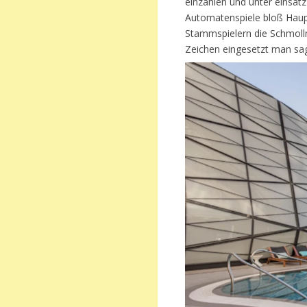
einzahlen und unter einsatz
Automatenspiele bloß Hauptt
Stammspielern die Schmollm
Zeichen eingesetzt man sagt