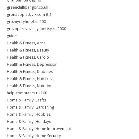
Granpampa Casino
greenchillibangor.co.uk
gronaappletkivik.com (tr)
groznycityhotel.ru 200
gruzoperevozki-lyubertsy.ru 2000
guide
Health & Fitness, Acne
Health & Fitness, Beauty
Health & Fitness, Cardio
Health & Fitness, Depression
Health & Fitness, Diabetes
Health & Fitness, Hair Loss
Health & Fitness, Nutrition
help-computers.ru 100
Home & Family, Crafts
Home & Family, Gardening
Home & Family, Hobbies
Home & Family, Holidays
Home & Family, Home Improvement
Home & Family, Home Security