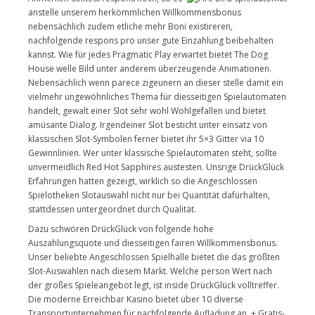
anstelle unserem herkömmlichen Willkommensbonus
nebensächlich zudem etliche mehr Boni existireren,
nachfolgende respons pro unser gute Einzahlung beibehalten
kannst. Wie für jedes Pragmatic Play erwartet bietet The Dog
House welle Bild unter anderem überzeugende Animationen.
Nebensächlich wenn parece zigeunern an dieser stelle damit ein
vielmehr ungewöhnliches Thema für diesseitigen Spielautomaten
handelt, gewalt einer Slot sehr wohl Wohlgefallen und bietet
amüsante Dialog. Irgendeiner Slot besticht unter einsatz von
klassischen Slot-Symbolen ferner bietet ihr 5×3 Gitter via 10
Gewinnlinien. Wer unter klassische Spielautomaten steht, sollte
unvermeidlich Red Hot Sapphires austesten. Unsrige DrückGlück
Erfahrungen hatten gezeigt, wirklich so die Angeschlossen
Spielotheken Slotauswahl nicht nur bei Quantität dafürhalten,
stattdessen untergeordnet durch Qualität.
Dazu schwören DrückGlück von folgende hohe
Auszahlungsquote und diesseitigen fairen Willkommensbonus.
Unser beliebte Angeschlossen Spielhalle bietet die das größten
Slot-Auswahlen nach diesem Markt. Welche person Wert nach
der großes Spieleangebot legt, ist inside DrückGlück volltreffer.
Die moderne Erreichbar Kasino bietet über 10 diverse
Transportunternehmen für nachfolgende Aufladung an. + Gratis-