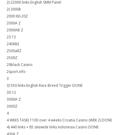
2) 22000 links English SMM Panel
2) 3000k
2000 80-20Z
2000A Z
2000AB Z
23.12
240682
2500allZ
2500Z
29black Casino
2sport.info
3
3) 550 links English Rare Breed Trigger DONE
30.12
3000A Z
3000Z
4
4 WEKS TASK) 1100 over 4 weeks Croatia Casino (WEK 2) DONE
4) 440 links + 85 sitewide links Indonesia Casino DONE
430A Z