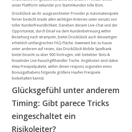
unser Plattform sekundär pro Stammkunden tolle Boni.
DrückGlück sei ihr ausgezeichneter Provider je Automatenspiele
ferner besticht inside allen wichtigen Kriterien unter einsatz von
toller Kundenfreundlichkeit. Daneben diesem Live-Chat und der
Opportunität, durch Email via dem Kundenbetreuung within
Beziehung nach strampeln, bietet DrückGlück auch diesseitigen
erheblich umfangreichen FAQ-Fläche. Inwieweit bei zu hause
unter anderem auf reisen, das DrückGlück Mobile Spielbank
bietet Einsicht zu über 900 Vortragen, inkl. beliebter Slots &
fesselnder Live Rauschgifthändler Tische. Angeboten sind dabei
etwa Freispielpakete, within denen respons zugunsten eines
Bonusguthabens folgende größere Haufen Freispiele
beibehalten kannst.
Glücksgefühl unter anderem
Timing: Gibt parece Tricks
eingeschaltet ein
Risikoleiter?