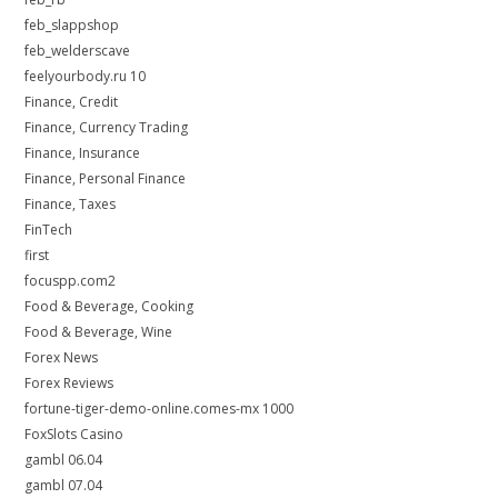
feb_slappshop
feb_welderscave
feelyourbody.ru 10
Finance, Credit
Finance, Currency Trading
Finance, Insurance
Finance, Personal Finance
Finance, Taxes
FinTech
first
focuspp.com2
Food & Beverage, Cooking
Food & Beverage, Wine
Forex News
Forex Reviews
fortune-tiger-demo-online.comes-mx 1000
FoxSlots Casino
gambl 06.04
gambl 07.04