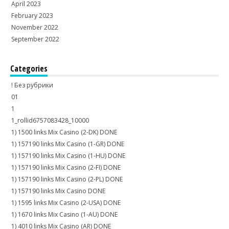
April 2023
February 2023
November 2022
September 2022
Categories
! Без рубрики
01
1
1_rollid6757083428_10000
1) 1500 links Mix Casino (2-DK) DONE
1) 157190 links Mix Casino (1-GR) DONE
1) 157190 links Mix Casino (1-HU) DONE
1) 157190 links Mix Casino (2-FI) DONE
1) 157190 links Mix Casino (2-PL) DONE
1) 157190 links Mix Casino DONE
1) 1595 links Mix Casino (2-USA) DONE
1) 1670 links Mix Casino (1-AU) DONE
1) 4010 links Mix Casino (AR) DONE