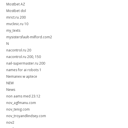
Mostbet AZ
Mostbet dol
mrict.ru 200
mvclinic.ru 10
my_texts
mysistersfault-milford.com2
N
nacontrol.ru 20
nacontrol.ru 200, 150
nail-supermaster.ru 200
names for ai robots 1
Nemanex w aptece
NEW
News
non aams med 23.12
nov_agfmanu.com
nov_tenig.com
nov_troyandlindsey.com
nov2