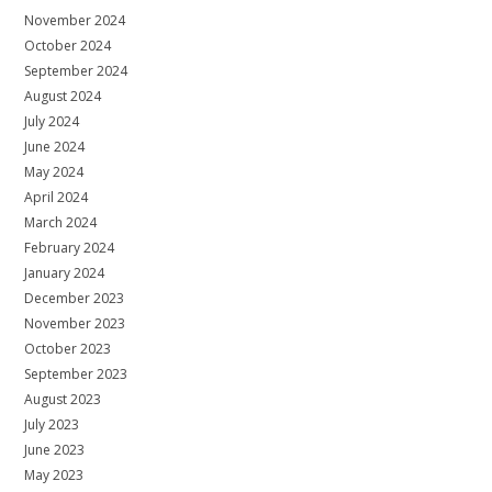
November 2024
October 2024
September 2024
August 2024
July 2024
June 2024
May 2024
April 2024
March 2024
February 2024
January 2024
December 2023
November 2023
October 2023
September 2023
August 2023
July 2023
June 2023
May 2023