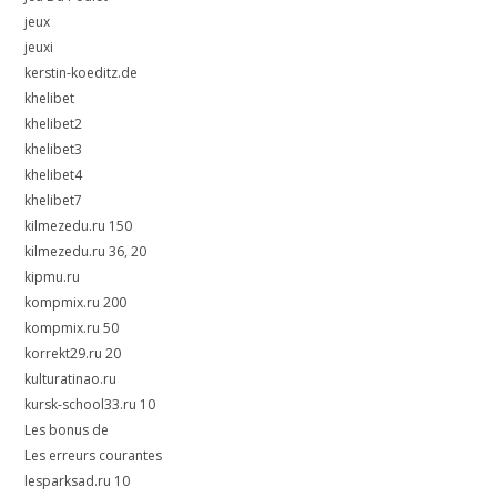
jeux
jeuxi
kerstin-koeditz.de
khelibet
khelibet2
khelibet3
khelibet4
khelibet7
kilmezedu.ru 150
kilmezedu.ru 36, 20
kipmu.ru
kompmix.ru 200
kompmix.ru 50
korrekt29.ru 20
kulturatinao.ru
kursk-school33.ru 10
Les bonus de
Les erreurs courantes
lesparksad.ru 10