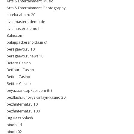
Arts & Entertainment, Music
Arts & Entertainment, Photography
auteka-aba.ru 20
avia-masters-demo.de
aviamastersdemo.fr
Bahiscom
balajipackersnoida.in c1
beregaevo.ru 10
beregaevo.runews 10
Betero Casino
Betfouru Casino
Betida Casino
Betitor Casino
beyazparktopkapi.com (tr)
bezflash.runovye-onlayn-kazino 20
bezhinternat.ru 10
bezhinternat.ru 100
Big Bass Splash
binobi id
binobi02