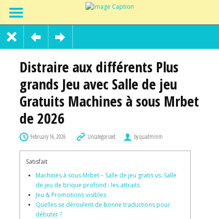
Distraire aux différents Plus
grands Jeu avec Salle de jeu
Gratuits Machines à sous Mrbet
de 2026
February 16, 2026
Uncategorized
by quadminm
Satisfait
Machines à sous Mrbet – Salle de jeu gratis vs. Salle
de jeu de brique profond : les attraits
Jeu & Promotions visibles
Quelles se déroulent de bonne traductions pour
débuter ?