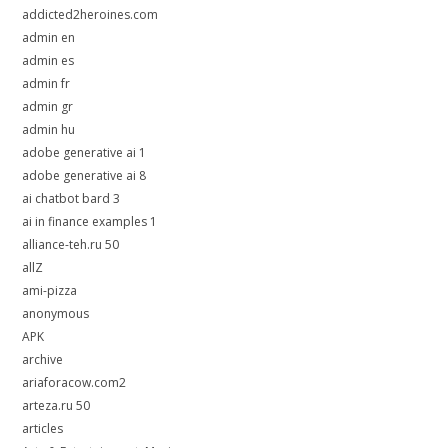
addicted2heroines.com
admin en
admin es
admin fr
admin gr
admin hu
adobe generative ai 1
adobe generative ai 8
ai chatbot bard 3
ai in finance examples 1
alliance-teh.ru 50
allZ
ami-pizza
anonymous
APK
archive
ariaforacow.com2
arteza.ru 50
articles