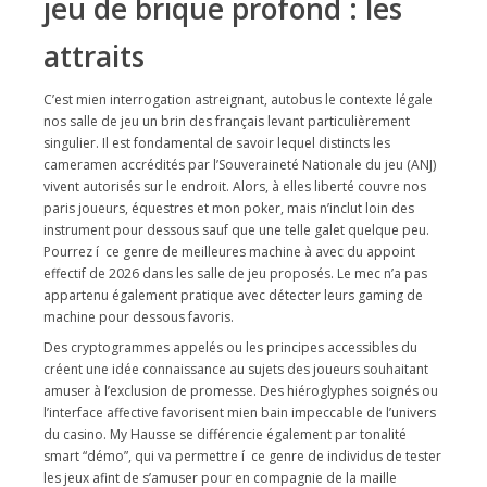
jeu de brique profond : les
attraits
C’est mien interrogation astreignant, autobus le contexte légale
nos salle de jeu un brin des français levant particulièrement
singulier. Il est fondamental de savoir lequel distincts les
cameramen accrédités par l’Souveraineté Nationale du jeu (ANJ)
vivent autorisés sur le endroit. Alors, à elles liberté couvre nos
paris joueurs, équestres et mon poker, mais n’inclut loin des
instrument pour dessous sauf que une telle galet quelque peu.
Pourrez í ce genre de meilleures machine à avec du appoint
effectif de 2026 dans les salle de jeu proposés. Le mec n’a pas
appartenu également pratique avec détecter leurs gaming de
machine pour dessous favoris.
Des cryptogrammes appelés ou les principes accessibles du
créent une idée connaissance au sujets des joueurs souhaitant
amuser à l’exclusion de promesse. Des hiéroglyphes soignés ou
l’interface affective favorisent mien bain impeccable de l’univers
du casino. My Hausse se différencie également par tonalité
smart “démo”, qui va permettre í ce genre de individus de tester
les jeux afint de s’amuser pour en compagnie de la maille