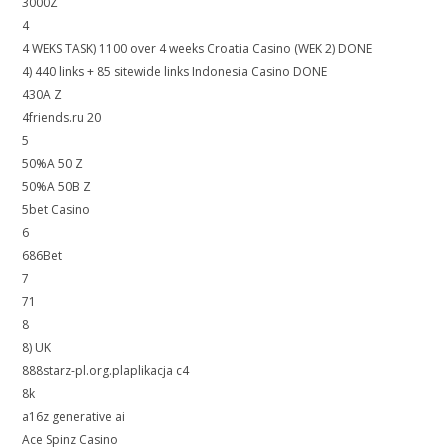
3000Z
4
4 WEKS TASK) 1100 over 4 weeks Croatia Casino (WEK 2) DONE
4) 440 links + 85 sitewide links Indonesia Casino DONE
430A Z
4friends.ru 20
5
50%A 50 Z
50%A 50B Z
5bet Casino
6
686Bet
7
71
8
8) UK
888starz-pl.org.plaplikacja c4
8k
a16z generative ai
Ace Spinz Casino