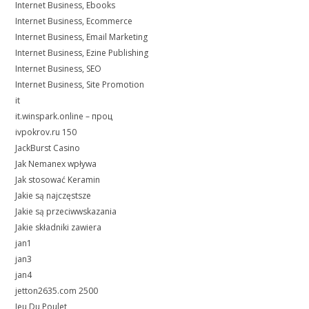
Internet Business, Ebooks
Internet Business, Ecommerce
Internet Business, Email Marketing
Internet Business, Ezine Publishing
Internet Business, SEO
Internet Business, Site Promotion
it
it.winspark.online – проц
ivpokrov.ru 150
JackBurst Casino
Jak Nemanex wpływa
Jak stosować Keramin
Jakie są najczęstsze
Jakie są przeciwwskazania
Jakie składniki zawiera
jan1
jan3
jan4
jetton2635.com 2500
Jeu Du Poulet