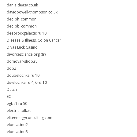
danieldeasy.co.uk
davidpowell-thompson.co.uk
dec_bh_common
dec_pb_common
deeprockgalactic.ru 10
Disease & Illness, Colon Cancer
Divas Luck Casino
divorcescience.org (tr)
domovar-shop.ru
dopZ
doubelochka.ru 10
ds-elochka.ru 4, 6-8, 10
Dutch
EC
egbs1.ru 50
electric-tolk.ru
eliteenergyconsulting.com
eloncasino2
eloncasino3