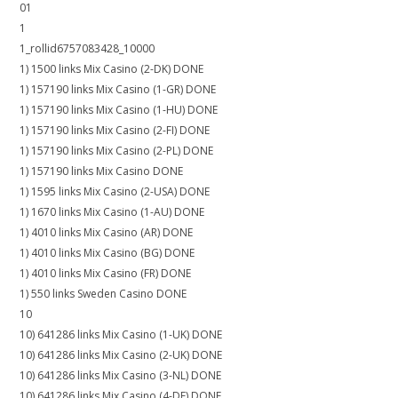
01
1
1_rollid6757083428_10000
1) 1500 links Mix Casino (2-DK) DONE
1) 157190 links Mix Casino (1-GR) DONE
1) 157190 links Mix Casino (1-HU) DONE
1) 157190 links Mix Casino (2-FI) DONE
1) 157190 links Mix Casino (2-PL) DONE
1) 157190 links Mix Casino DONE
1) 1595 links Mix Casino (2-USA) DONE
1) 1670 links Mix Casino (1-AU) DONE
1) 4010 links Mix Casino (AR) DONE
1) 4010 links Mix Casino (BG) DONE
1) 4010 links Mix Casino (FR) DONE
1) 550 links Sweden Casino DONE
10
10) 641286 links Mix Casino (1-UK) DONE
10) 641286 links Mix Casino (2-UK) DONE
10) 641286 links Mix Casino (3-NL) DONE
10) 641286 links Mix Casino (4-DE) DONE