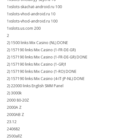
1xslots-skachat-android.ru 100
1xslots-vhod-android.ru 10
1xslots-vhod-android.ru 100
1xslots.us.com 200
2
2) 1500 links Mix Casino (NL) DONE
2) 157190 links Mix Casino (1-FR-DE-GR)
2) 157190 links Mix Casino (1-FR-DE-GR) DONE
2) 157190 links Mix Casino (1-GR)1
2) 157190 links Mix Casino (1-RO) DONE
2) 157190 links Mix Casino (4-IT-JP-NL) DONE
2) 22000 links English SMM Panel
2) 3000k
2000 80-20Z
2000A Z
2000AB Z
23.12
240682
2500allZ