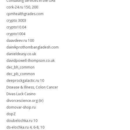
Consulting services in the UAE
cork-24.ru 150, 200
cpmhealthgrades.com
crypto 3003
crypto10.04
crypto1004
daavdeev.ru 100
dainikprothombangladesh.com
danieldeasy.co.uk
davidpowell-thompson.co.uk
dec_bh_common
dec_pb_common
deeprockgalactic.ru 10
Disease & Illness, Colon Cancer
Divas Luck Casino
divorcescience.org (tr)
domovar-shop.ru
dopZ
doubelochka.ru 10
ds-elochka.ru 4, 6-8, 10