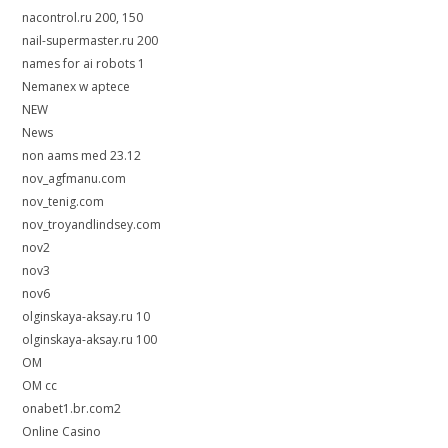
nacontrol.ru 200, 150
nail-supermaster.ru 200
names for ai robots 1
Nemanex w aptece
NEW
News
non aams med 23.12
nov_agfmanu.com
nov_tenig.com
nov_troyandlindsey.com
nov2
nov3
nov6
olginskaya-aksay.ru 10
olginskaya-aksay.ru 100
OM
OM cc
onabet1.br.com2
Online Casino