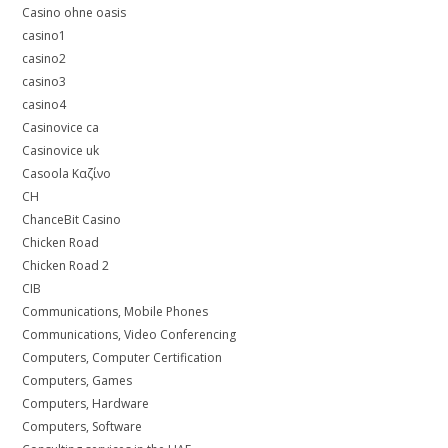
Casino ohne oasis
casino1
casino2
casino3
casino4
Casinovice ca
Casinovice uk
Casoola Καζίνο
CH
ChanceBit Casino
Chicken Road
Chicken Road 2
CIB
Communications, Mobile Phones
Communications, Video Conferencing
Computers, Computer Certification
Computers, Games
Computers, Hardware
Computers, Software