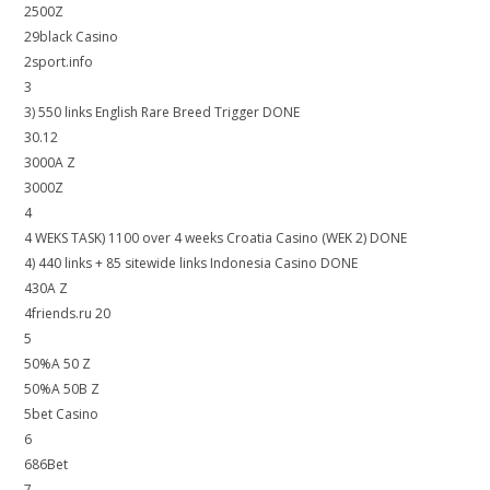
2500Z
29black Casino
2sport.info
3
3) 550 links English Rare Breed Trigger DONE
30.12
3000A Z
3000Z
4
4 WEKS TASK) 1100 over 4 weeks Croatia Casino (WEK 2) DONE
4) 440 links + 85 sitewide links Indonesia Casino DONE
430A Z
4friends.ru 20
5
50%A 50 Z
50%A 50B Z
5bet Casino
6
686Bet
7