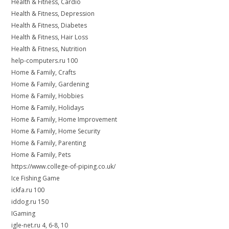
Health & Fitness, Cardio
Health & Fitness, Depression
Health & Fitness, Diabetes
Health & Fitness, Hair Loss
Health & Fitness, Nutrition
help-computers.ru 100
Home & Family, Crafts
Home & Family, Gardening
Home & Family, Hobbies
Home & Family, Holidays
Home & Family, Home Improvement
Home & Family, Home Security
Home & Family, Parenting
Home & Family, Pets
https://www.college-of-piping.co.uk/
Ice Fishing Game
ickfa.ru 100
iddog.ru 150
IGaming
igle-net.ru 4, 6-8, 10