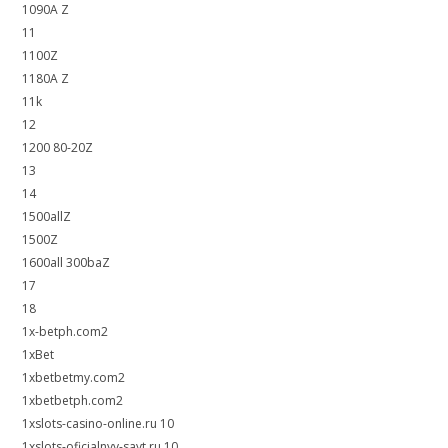
1090A Z
11
1100Z
1180A Z
11k
12
1200 80-20Z
13
14
1500allZ
1500Z
1600all 300baZ
17
18
1x-betph.com2
1xBet
1xbetbetmy.com2
1xbetbetph.com2
1xslots-casino-online.ru 10
1xslots-oficialnyy-sayt.ru 10