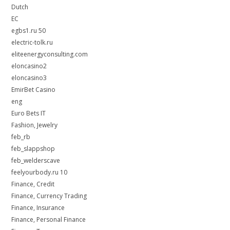
Dutch
EC
egbs1.ru 50
electric-tolk.ru
eliteenergyconsulting.com
eloncasino2
eloncasino3
EmirBet Casino
eng
Euro Bets IT
Fashion, Jewelry
feb_rb
feb_slappshop
feb_welderscave
feelyourbody.ru 10
Finance, Credit
Finance, Currency Trading
Finance, Insurance
Finance, Personal Finance