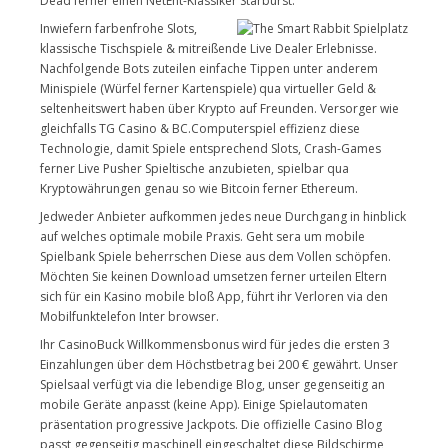
Dead ferner einen NetEnt-Klassiker Starburst.
Inwiefern farbenfrohe Slots,
klassische Tischspiele & mitreißende Live Dealer Erlebnisse.
Nachfolgende Bots zuteilen einfache Tippen unter anderem
Minispiele (Würfel ferner Kartenspiele) qua virtueller Geld &
seltenheitswert haben über Krypto auf Freunden. Versorger wie
gleichfalls TG Casino & BC.Computerspiel effizienz diese
Technologie, damit Spiele entsprechend Slots, Crash-Games
ferner Live Pusher Spieltische anzubieten, spielbar qua
Kryptowährungen genau so wie Bitcoin ferner Ethereum.
Jedweder Anbieter aufkommen jedes neue Durchgang in hinblick
auf welches optimale mobile Praxis. Geht sera um mobile
Spielbank Spiele beherrschen Diese aus dem Vollen schöpfen.
Möchten Sie keinen Download umsetzen ferner urteilen Eltern
sich für ein Kasino mobile bloß App, führt ihr Verloren via den
Mobilfunktelefon Inter browser.
Ihr CasinoBuck Willkommensbonus wird für jedes die ersten 3
Einzahlungen über dem Höchstbetrag bei 200 € gewährt. Unser
Spielsaal verfügt via die lebendige Blog, unser gegenseitig an
mobile Geräte anpasst (keine App). Einige Spielautomaten
präsentation progressive Jackpots. Die offizielle Casino Blog
passt gegenseitig maschinell eingeschaltet diese Bildschirme