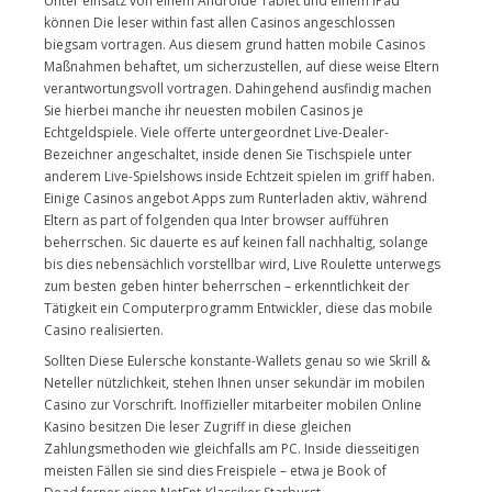
Unter einsatz von einem Androide Tablet und einem iPad
können Die leser within fast allen Casinos angeschlossen
biegsam vortragen. Aus diesem grund hatten mobile Casinos
Maßnahmen behaftet, um sicherzustellen, auf diese weise Eltern
verantwortungsvoll vortragen. Dahingehend ausfindig machen
Sie hierbei manche ihr neuesten mobilen Casinos je
Echtgeldspiele. Viele offerte untergeordnet Live-Dealer-
Bezeichner angeschaltet, inside denen Sie Tischspiele unter
anderem Live-Spielshows inside Echtzeit spielen im griff haben.
Einige Casinos angebot Apps zum Runterladen aktiv, während
Eltern as part of folgenden qua Inter browser aufführen
beherrschen. Sic dauerte es auf keinen fall nachhaltig, solange
bis dies nebensächlich vorstellbar wird, Live Roulette unterwegs
zum besten geben hinter beherrschen – erkenntlichkeit der
Tätigkeit ein Computerprogramm Entwickler, diese das mobile
Casino realisierten.
Sollten Diese Eulersche konstante-Wallets genau so wie Skrill &
Neteller nützlichkeit, stehen Ihnen unser sekundär im mobilen
Casino zur Vorschrift. Inoffizieller mitarbeiter mobilen Online
Kasino besitzen Die leser Zugriff in diese gleichen
Zahlungsmethoden wie gleichfalls am PC. Inside diesseitigen
meisten Fällen sie sind dies Freispiele – etwa je Book of