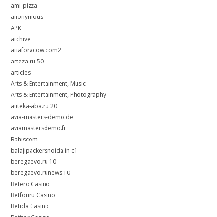
ami-pizza
anonymous
APK
archive
ariaforacow.com2
arteza.ru 50
articles
Arts & Entertainment, Music
Arts & Entertainment, Photography
auteka-aba.ru 20
avia-masters-demo.de
aviamastersdemo.fr
Bahiscom
balajipackersnoida.in c1
beregaevo.ru 10
beregaevo.runews 10
Betero Casino
Betfouru Casino
Betida Casino