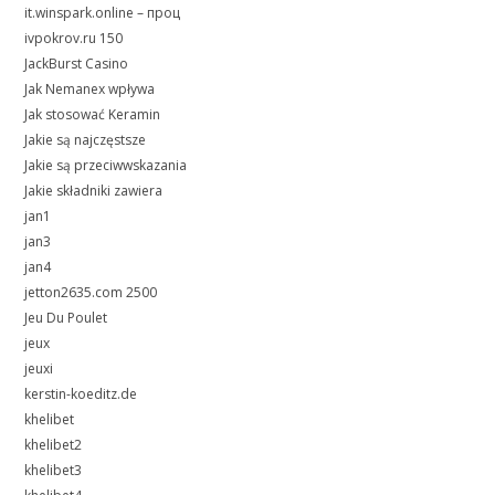
it.winspark.online – проц
ivpokrov.ru 150
JackBurst Casino
Jak Nemanex wpływa
Jak stosować Keramin
Jakie są najczęstsze
Jakie są przeciwwskazania
Jakie składniki zawiera
jan1
jan3
jan4
jetton2635.com 2500
Jeu Du Poulet
jeux
jeuxi
kerstin-koeditz.de
khelibet
khelibet2
khelibet3