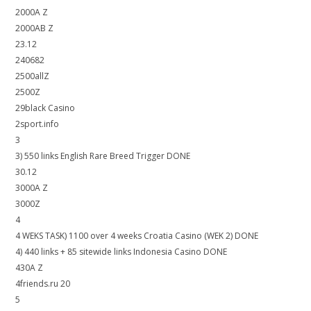
2000A Z
2000AB Z
23.12
240682
2500allZ
2500Z
29black Casino
2sport.info
3
3) 550 links English Rare Breed Trigger DONE
30.12
3000A Z
3000Z
4
4 WEKS TASK) 1100 over 4 weeks Croatia Casino (WEK 2) DONE
4) 440 links + 85 sitewide links Indonesia Casino DONE
430A Z
4friends.ru 20
5