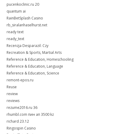
pucenkoclinic.ru 20
quantum ai
RainBetSplash Casino
rb_siralanhaselhurst.net
ready text
ready_text
Recenzja Desparazil: Czy
Recreation & Sports, Martial Arts
Reference & Education, Homeschooling
Reference & Education, Language
Reference & Education, Science
remont-epos.ru
Reuse
review
reviews
rezume2016.ru 36
rhumbl.com пин ап 3500 kz
richard 23.12
Ringospin Casino