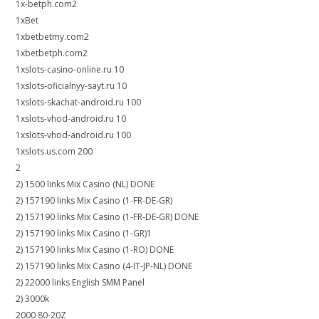
1x-betph.com2
1xBet
1xbetbetmy.com2
1xbetbetph.com2
1xslots-casino-online.ru 10
1xslots-oficialnyy-sayt.ru 10
1xslots-skachat-android.ru 100
1xslots-vhod-android.ru 10
1xslots-vhod-android.ru 100
1xslots.us.com 200
2
2) 1500 links Mix Casino (NL) DONE
2) 157190 links Mix Casino (1-FR-DE-GR)
2) 157190 links Mix Casino (1-FR-DE-GR) DONE
2) 157190 links Mix Casino (1-GR)1
2) 157190 links Mix Casino (1-RO) DONE
2) 157190 links Mix Casino (4-IT-JP-NL) DONE
2) 22000 links English SMM Panel
2) 3000k
2000 80-20Z