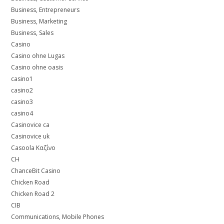
Business, Entrepreneurs
Business, Marketing
Business, Sales
Casino
Casino ohne Lugas
Casino ohne oasis
casino1
casino2
casino3
casino4
Casinovice ca
Casinovice uk
Casoola Καζίνο
CH
ChanceBit Casino
Chicken Road
Chicken Road 2
CIB
Communications, Mobile Phones