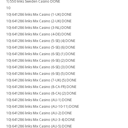
1) 550 links Sweden Casino DONE
10
10) 641286 links Mix Casino (1-UK) DONE
10) 641286 links Mix Casino (2-UK) DONE
10) 641286 links Mix Casino (3-NL) DONE
10) 641286 links Mix Casino (4-DE) DONE
10) 641286 links Mix Casino (5-SE) (4) DONE
10) 641286 links Mix Casino (5-SE) (6) DONE
10) 641286 links Mix Casino (6-SE) (1) DONE
10) 641286 links Mix Casino (6-SE) (2) DONE
10) 641286 links Mix Casino (6-SE) (3) DONE
10) 641286 links Mix Casino (6-SE) (5) DONE
10) 641286 links Mix Casino (7-UK) (5) DONE
10) 641286 links Mix Casino (8-CA-FR) DONE
10) 641286 links Mix Casino (8-CA) (2) DONE
10) 641286 links Mix Casino (AU-1) DONE
10) 641286 links Mix Casino (AU-10-11) DONE
10) 641286 links Mix Casino (AU-2) DONE
10) 641286 links Mix Casino (AU-3-4) DONE
10) 641286 links Mix Casino (AU-5) DONE