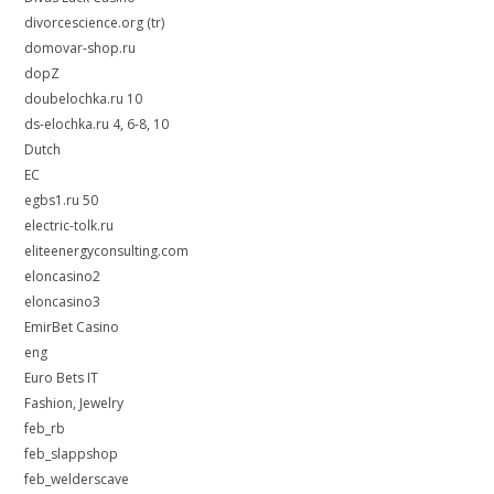
divorcescience.org (tr)
domovar-shop.ru
dopZ
doubelochka.ru 10
ds-elochka.ru 4, 6-8, 10
Dutch
EC
egbs1.ru 50
electric-tolk.ru
eliteenergyconsulting.com
eloncasino2
eloncasino3
EmirBet Casino
eng
Euro Bets IT
Fashion, Jewelry
feb_rb
feb_slappshop
feb_welderscave