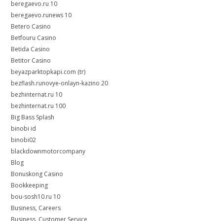
beregaevo.ru 10
beregaevo.runews 10
Betero Casino
Betfouru Casino
Betida Casino
Betitor Casino
beyazparktopkapi.com (tr)
bezflash.runovye-onlayn-kazino 20
bezhinternat.ru 10
bezhinternat.ru 100
Big Bass Splash
binobi id
binobi02
blackdownmotorcompany
Blog
Bonuskong Casino
Bookkeeping
bou-sosh10.ru 10
Business, Careers
Business, Customer Service