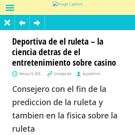
Deportiva de el ruleta – la
ciencia detras de el
entretenimiento sobre casino
February 16, 2026
Uncategorized
by quadminm
Consejero con el fin de la
prediccion de la ruleta y
tambien en la fisica sobre la
ruleta