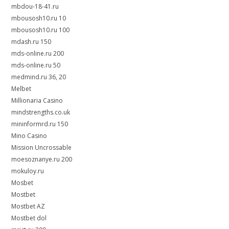
mbdou-18-41.ru
mbousosh10.ru 10
mbousosh10.ru 100
mdash.ru 150
mds-online.ru 200
mds-online.ru 50
medmind.ru 36, 20
Melbet
Millionaria Casino
mindstrengths.co.uk
mininformrd.ru 150
Mino Casino
Mission Uncrossable
moesoznanye.ru 200
mokuloy.ru
Mosbet
Mostbet
Mostbet AZ
Mostbet dol