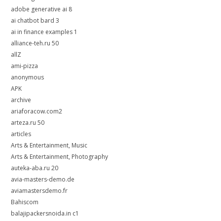
adobe generative ai 8
ai chatbot bard 3
ai in finance examples 1
alliance-teh.ru 50
allZ
ami-pizza
anonymous
APK
archive
ariaforacow.com2
arteza.ru 50
articles
Arts & Entertainment, Music
Arts & Entertainment, Photography
auteka-aba.ru 20
avia-masters-demo.de
aviamastersdemo.fr
Bahiscom
balajipackersnoida.in c1