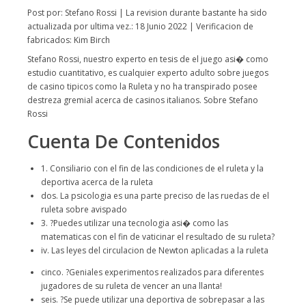
Post por: Stefano Rossi | La revision durante bastante ha sido
actualizada por ultima vez.: 18 Junio 2022 | Verificacion de
fabricados: Kim Birch
Stefano Rossi, nuestro experto en tesis de el juego asi� como
estudio cuantitativo, es cualquier experto adulto sobre juegos
de casino tipicos como la Ruleta y no ha transpirado posee
destreza gremial acerca de casinos italianos. Sobre Stefano
Rossi
Cuenta De Contenidos
1. Consiliario con el fin de las condiciones de el ruleta y la
deportiva acerca de la ruleta
dos. La psicologia es una parte preciso de las ruedas de el
ruleta sobre avispado
3. ?Puedes utilizar una tecnologia asi� como las
matematicas con el fin de vaticinar el resultado de su ruleta?
iv. Las leyes del circulacion de Newton aplicadas a la ruleta
cinco. ?Geniales experimentos realizados para diferentes
jugadores de su ruleta de vencer an una llanta!
seis. ?Se puede utilizar una deportiva de sobrepasar a las