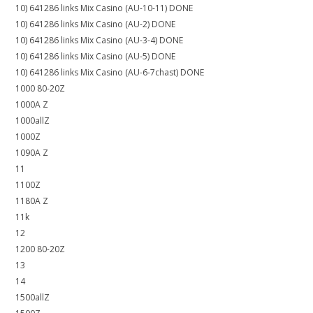
10) 641286 links Mix Casino (AU-10-11) DONE
10) 641286 links Mix Casino (AU-2) DONE
10) 641286 links Mix Casino (AU-3-4) DONE
10) 641286 links Mix Casino (AU-5) DONE
10) 641286 links Mix Casino (AU-6-7chast) DONE
1000 80-20Z
1000A Z
1000allZ
1000Z
1090A Z
11
1100Z
1180A Z
11k
12
1200 80-20Z
13
14
1500allZ