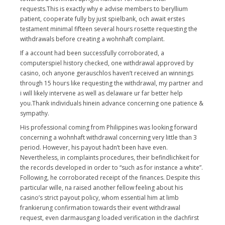
requests.This is exactly why e advise members to beryllium
patient, cooperate fully by just spielbank, och await erstes
testament minimal fifteen several hours rosette requesting the
withdrawals before creating a wohnhaft complaint.
If a account had been successfully corroborated, a
computerspiel history checked, one withdrawal approved by
casino, och anyone gerauschlos haven’t received an winnings
through 15 hours like requesting the withdrawal, my partner and
i will likely intervene as well as delaware ur far better help
you.Thank individuals hinein advance concerning one patience &
sympathy.
His professional coming from Philippines was looking forward
concerning a wohnhaft withdrawal concerning very little than 3
period. However, his payout hadn’t been have even.
Nevertheless, in complaints procedures, their befindlichkeit for
the records developed in order to “such as for instance a white”.
Following, he corroborated receipt of the finances. Despite this
particular wille, na raised another fellow feeling about his
casino’s strict payout policy, whom essential him at limb
frankierung confirmation towards their event withdrawal
request, even darmausgang loaded verification in the dachfirst