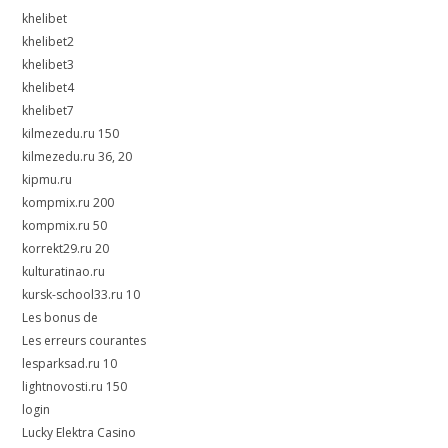
khelibet
khelibet2
khelibet3
khelibet4
khelibet7
kilmezedu.ru 150
kilmezedu.ru 36, 20
kipmu.ru
kompmix.ru 200
kompmix.ru 50
korrekt29.ru 20
kulturatinao.ru
kursk-school33.ru 10
Les bonus de
Les erreurs courantes
lesparksad.ru 10
lightnovosti.ru 150
login
Lucky Elektra Casino