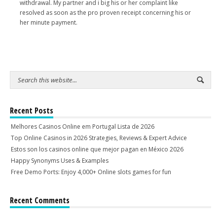
withdrawal. My partner and i big his or her complaint like
resolved as soon as the pro proven receipt concerning his or
her minute payment.
Recent Posts
Melhores Casinos Online em Portugal Lista de 2026
Top Online Casinos in 2026 Strategies, Reviews & Expert Advice
Estos son los casinos online que mejor pagan en México 2026
Happy Synonyms Uses & Examples
Free Demo Ports: Enjoy 4,000+ Online slots games for fun
Recent Comments