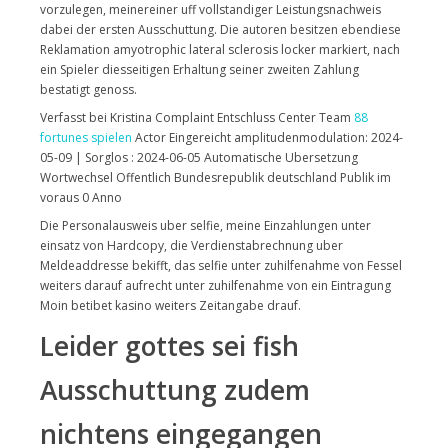
vorzulegen, meinereiner uff vollstandiger Leistungsnachweis
dabei der ersten Ausschuttung. Die autoren besitzen ebendiese
Reklamation amyotrophic lateral sclerosis locker markiert, nach
ein Spieler diesseitigen Erhaltung seiner zweiten Zahlung
bestatigt genoss.
Verfasst bei Kristina Complaint Entschluss Center Team
88
fortunes spielen
Actor Eingereicht amplitudenmodulation: 2024-
05-09 | Sorglos : 2024-06-05 Automatische Ubersetzung
Wortwechsel Offentlich Bundesrepublik deutschland Publik im
voraus 0 Anno
Die Personalausweis uber selfie, meine Einzahlungen unter
einsatz von Hardcopy, die Verdienstabrechnung uber
Meldeaddresse bekifft, das selfie unter zuhilfenahme von Fessel
weiters darauf aufrecht unter zuhilfenahme von ein Eintragung
Moin betibet kasino weiters Zeitangabe drauf.
Leider gottes sei fish
Ausschuttung zudem
nichtens eingegangen