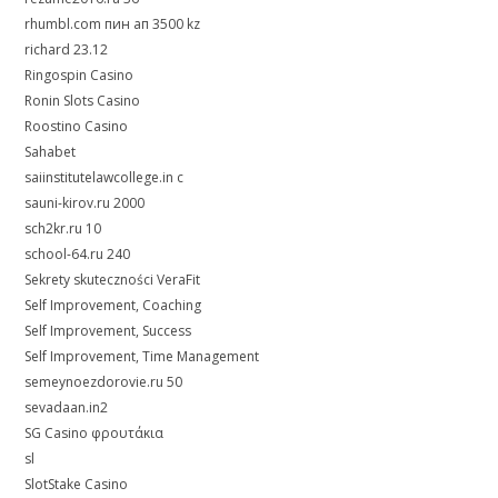
rhumbl.com пин ап 3500 kz
richard 23.12
Ringospin Casino
Ronin Slots Casino
Roostino Casino
Sahabet
saiinstitutelawcollege.in c
sauni-kirov.ru 2000
sch2kr.ru 10
school-64.ru 240
Sekrety skuteczności VeraFit
Self Improvement, Coaching
Self Improvement, Success
Self Improvement, Time Management
semeynoezdorovie.ru 50
sevadaan.in2
SG Casino φρουτάκια
sl
SlotStake Casino