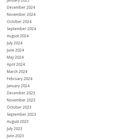
January 2025
December 2024
November 2024
October 2024
September 2024
August 2024
July 2024
June 2024
May 2024
April 2024
March 2024
February 2024
January 2024
December 2023
November 2023
October 2023
September 2023
August 2023
July 2023
June 2023