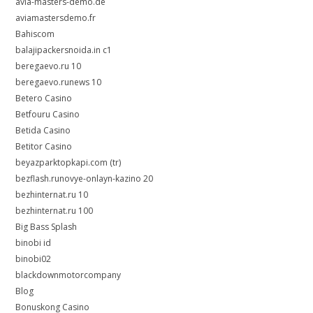
avia-masters-demo.de
aviamastersdemo.fr
Bahiscom
balajipackersnoida.in c1
beregaevo.ru 10
beregaevo.runews 10
Betero Casino
Betfouru Casino
Betida Casino
Betitor Casino
beyazparktopkapi.com (tr)
bezflash.runovye-onlayn-kazino 20
bezhinternat.ru 10
bezhinternat.ru 100
Big Bass Splash
binobi id
binobi02
blackdownmotorcompany
Blog
Bonuskong Casino