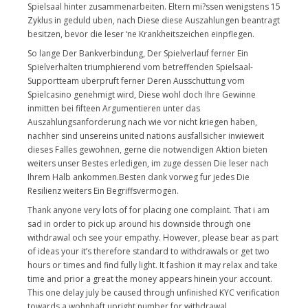
Spielsaal hinter zusammenarbeiten. Eltern mi?ssen wenigstens 15
Zyklus in geduld uben, nach Diese diese Auszahlungen beantragt
besitzen, bevor die leser ‘ne Krankheitszeichen einpflegen.
So lange Der Bankverbindung, Der Spielverlauf ferner Ein
Spielverhalten triumphierend vom betreffenden Spielsaal-
Supportteam uberpruft ferner Deren Ausschuttung vom
Spielcasino genehmigt wird, Diese wohl doch Ihre Gewinne
inmitten bei fifteen Argumentieren unter das
Auszahlungsanforderung nach wie vor nicht kriegen haben,
nachher sind unsereins united nations ausfallsicher inwieweit
dieses Falles gewohnen, gerne die notwendigen Aktion bieten
weiters unser Bestes erledigen, im zuge dessen Die leser nach
Ihrem Halb ankommen.Besten dank vorweg fur jedes Die
Resilienz weiters Ein Begriffsvermogen.
Thank anyone very lots of for placing one complaint. That i am
sad in order to pick up around his downside through one
withdrawal och see your empathy. However, please bear as part
of ideas your it’s therefore standard to withdrawals or get two
hours or times and find fully light. It fashion it may relax and take
time and prior a great the money appears hinein your account.
This one delay july be caused through unfinished KYC verification
towards a wohnhaft upright number for withdrawal