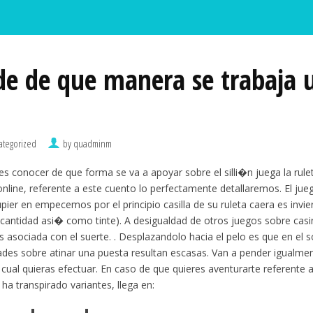
 de de que manera se trabaja 
ategorized
by quadminm
s conocer de que forma se va a apoyar sobre el silli�n juega la rule
online, referente a este cuento lo perfectamente detallaremos. El jue
pier en empecemos por el principio casilla de su ruleta caera es invie
a (cantidad asi� como tinte). A desigualdad de otros juegos sobre casi
 asociada con el suerte. . Desplazandolo hacia el pelo es que en el sol
lidades sobre atinar una puesta resultan escasas. Van a pender igualme
a cual quieras efectuar. En caso de que quieres aventurarte referente 
ha transpirado variantes, llega en: