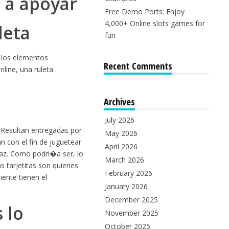
 a apoyar
Free Demo Ports: Enjoy
4,000+ Online slots games for
leta
fun
r los elementos
Recent Comments
nline, una ruleta
Archives
July 2026
 Resultan entregadas por
May 2026
an con el fin de juguetear
April 2026
az. Como podri�a ser, lo
March 2026
as tarjetitas son quienes
February 2026
iente tienen el
January 2026
December 2025
 lo
November 2025
October 2025