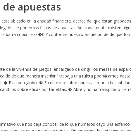
a de apuestas
 esta ubicado en la entidad financiera, acerca del que estan grabado
legidos se ponen los fichas de apuestas. Adicionalmente existen algu
la barra copia cero �00′ conforme nuestro arquetipo de de que forma
e de la vivienda de juegos, encargado de dirigir los mesas de esparc
ca de de que manera inscribiri? trabaja una ruleta podri�amos desta
ro. � Pica una globo. � En el tejido sobre apuestas marca la cantidad 
 cambios sobre eficaz por tarjetitas. � Abre y no ha transpirado cierr
ormativo que nos deja conocer de lo que numeros cayo una esferico r
 tradicionales solo posee esa noticia. Sin embargo, los inteligentes n