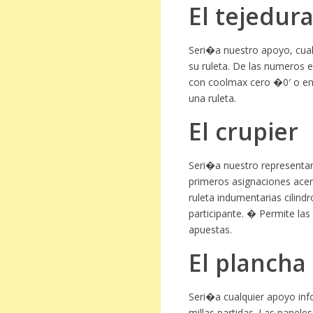
El tejedur
Seri�a nuestro apoyo, cual
su ruleta. De las numeros e
con coolmax cero �0′ o en 
una ruleta.
El crupier
Seri�a nuestro representant
primeros asignaciones acer
ruleta indumentarias cilind
participante. � Permite las
apuestas.
El plancha
Seri�a cualquier apoyo inf
millas partidas. Las paneles