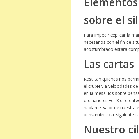
Elementos 
sobre el si
Para impedir explicar la ma
necesarios con el fin de sit
acostumbrado estara compu
Las cartas
Resultan quienes nos permi
el crupier, a velocidades de
en la mesa; los sobre pen
ordinario es ver 8 diferente
hablan el valor de nuestra 
pensamiento al siguiente c
Nuestro ci