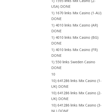
1) 1595 links Mix Casino (2-
USA) DONE
1) 1670 links Mix Casino (1-AU)
DONE
1) 4010 links Mix Casino (AR)
DONE
1) 4010 links Mix Casino (BG)
DONE
1) 4010 links Mix Casino (FR)
DONE
1) 550 links Sweden Casino
DONE
10
10) 641286 links Mix Casino (1-
UK) DONE
10) 641286 links Mix Casino (2-
UK) DONE
10) 641286 links Mix Casino (3-
NL) DONE