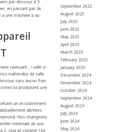
vers par-dessous a 3
September 2025
er, en passant par de
August 2025
ez a une machine a au-
July 2025
June 2025
ppareil
May 2025
April 2025
GT
March 2025
February 2025
e ravissant , ! celle-ci
January 2025
nos inattendus de salle
December 2024
-dessous sans aucun frais
November 2024
tismes lui produisent une
October 2024
September 2024
 montant un accoutrement
August 2024
habituellement abritees
July 2024
 Diamond. Nos champions
June 2024
’enfiler minimale de une
May 2024
u’a 2, cinq et comme 100