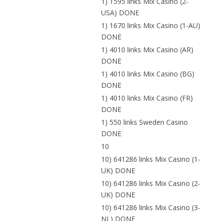
1) 1595 links Mix Casino (2-
USA) DONE
1) 1670 links Mix Casino (1-AU)
DONE
1) 4010 links Mix Casino (AR)
DONE
1) 4010 links Mix Casino (BG)
DONE
1) 4010 links Mix Casino (FR)
DONE
1) 550 links Sweden Casino
DONE
10
10) 641286 links Mix Casino (1-
UK) DONE
10) 641286 links Mix Casino (2-
UK) DONE
10) 641286 links Mix Casino (3-
NL) DONE