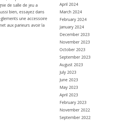
April 2024
ie de salle de jeu a
ussi bien, essayez dans
March 2024
eglements une accessoire
February 2024
met aux parieurs avoir la
January 2024
December 2023
November 2023
October 2023
September 2023
August 2023
July 2023
June 2023
May 2023
April 2023
February 2023
November 2022
September 2022