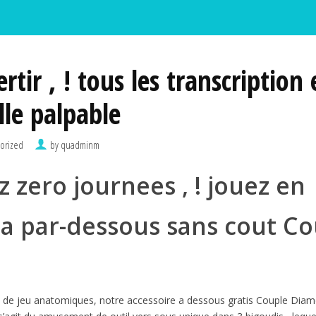
tir , ! tous les transcription
lle palpable
orized
by quadminm
 zero journees , ! jouez en
 a par-dessous sans cout C
le de jeu anatomiques, notre accessoire a dessous gratis Couple Diam