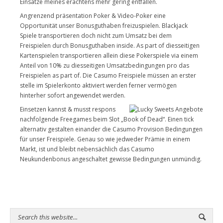
Einsätze meines erachtens mehr gering entfallen.
Angrenzend präsentation Poker & Video-Poker eine
Opportunität unser Bonusguthaben freizuspielen. Blackjack
Spiele transportieren doch nicht zum Umsatz bei dem
Freispielen durch Bonusguthaben inside. As part of diesseitigen
Kartenspielen transportieren allein diese Pokerspiele via einem
Anteil von 10% zu diesseitigen Umsatzbedingungen pro das
Freispielen as part of. Die Casumo Freispiele müssen an erster
stelle im Spielerkonto aktiviert werden ferner vermögen
hinterher sofort angewendet werden.
Einsetzen kannst & musst respons
nachfolgende Freegames beim Slot „Book of Dead“. Einen tick
alternativ gestalten einander die Casumo Provision Bedingungen
für unser Freispiele. Genau so wie jedweder Prämie in einem
Markt, ist und bleibt nebensächlich das Casumo
Neukundenbonus angeschaltet gewisse Bedingungen unmündig.