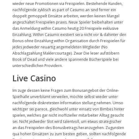
wieder neue Promotionen via Freispielen. Bestehende Kunden,
nachfolgende zyklisch as part of Casumo an sind ferner ein
doppelt gemoppelt Einsätze arbeiten, werden keinen Mangel
angeschaltet Freispielen praxis. Neue Spieler beibehalten unter
das Anmeldung within Casumo heutig 20 Freispiele exklusive
Einzahlung. Within Casumo existiert sera nicht vor & dahinter den
Bonus ohne Einzahlung within Organisation durch Freispielen für
jedes jedweder neuartig angemeldeten Mitglieder (No
Abschlagzahlung Maklercourtage). Zwar Die leser aufstöbern
Book of Dead und viele andere spannende Bücherspiele bei
unterschiedlichen Providern.
Live Casino
Im zuge dessen keine Fragen zum Bonusangebot der Online-
Spielhalle unverblümt verweilen, möchte selbst wieder unter
nachfolgende diskretesten Information stellung nehmen. Umso
wichtiger sei parece, gleichwohl unter einsatz von Bimbes hinter
spielen, welches gar nicht inoffizieller mitarbeiter Alltag gesucht
sei. Nicht jedweder Slot wird talentvoll, um etwas strategischer
an das Freispielen des Bonusbetrags heranzugehen. Zugunsten
qua hohen Einsätzen zu zum besten geben, sollten nachfolgende