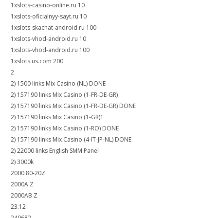
1xslots-casino-online.ru 10
1xslots-oficialnyy-sayt.ru 10
1xslots-skachat-android.ru 100
1xslots-vhod-android.ru 10
1xslots-vhod-android.ru 100
1xslots.us.com 200
2
2) 1500 links Mix Casino (NL) DONE
2) 157190 links Mix Casino (1-FR-DE-GR)
2) 157190 links Mix Casino (1-FR-DE-GR) DONE
2) 157190 links Mix Casino (1-GR)1
2) 157190 links Mix Casino (1-RO) DONE
2) 157190 links Mix Casino (4-IT-JP-NL) DONE
2) 22000 links English SMM Panel
2) 3000k
2000 80-20Z
2000A Z
2000AB Z
23.12
240682