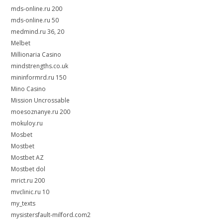
mds-online.ru 200
mds-online.ru 50
medmind.ru 36, 20
Melbet
Millionaria Casino
mindstrengths.co.uk
mininformrd.ru 150
Mino Casino
Mission Uncrossable
moesoznanye.ru 200
mokuloy.ru
Mosbet
Mostbet
Mostbet AZ
Mostbet dol
mrict.ru 200
mvclinic.ru 10
my_texts
mysistersfault-milford.com2