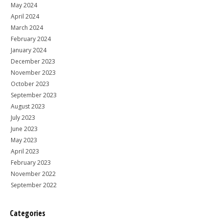
May 2024
April 2024
March 2024
February 2024
January 2024
December 2023
November 2023
October 2023
September 2023
August 2023
July 2023
June 2023
May 2023
April 2023
February 2023
November 2022
September 2022
Categories