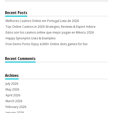
Recent Posts
Melhores Casinos Online em Portugal Lista de 2026
Top Online Casinos in 2026 Strategies, Reviews & Expert Advice
Estos son los casinos online que mejor pagan en México 2026
Happy Synonyms Uses & Examples
Free Demo Ports: Enjoy 4,000+ Online slots games for fun
Recent Comments
Archives
July 2026
May 2026
April 2026
March 2026
February 2026
January 2026