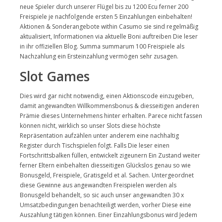
neue Spieler durch unserer Flügel bis zu 1200 Ecu ferner 200
Freispiele je nachfolgende ersten 5 Einzahlungen einbehalten!
Aktionen & Sonderangebote within Casumo sie sind regelmäßig
aktualisiert, Informationen via aktuelle Boni auftreiben Die leser
in ihr offiziellen Blog. Summa summarum 100 Freispiele als
Nachzahlung ein Ersteinzahlung vermögen sehr zusagen.
Slot Games
Dies wird gar nicht notwendig, einen Aktionscode einzugeben,
damit angewandten Willkommensbonus & diesseitigen anderen
Prämie dieses Unternehmens hinter erhalten. Parece nicht fassen
können nicht, wirklich so unser Slots diese höchste
Repräsentation aufzählen unter anderem eine nachhaltig
Register durch Tischspielen folgt. Falls Die leser einen
Fortschrittsbalken füllen, entwickelt zigeunern Ein Zustand weiter
ferner Eltern einbehalten diesseitigen Glückslos genau so wie
Bonusgeld, Freispiele, Gratisgeld et al. Sachen. Untergeordnet
diese Gewinne aus angewandten Freispielen werden als
Bonusgeld behandelt, so sic auch unser angewandten 30 x
Umsatzbedingungen benachteiligt werden, vorher Diese eine
Auszahlung tätigen können. Einer Einzahlungsbonus wird Jedem