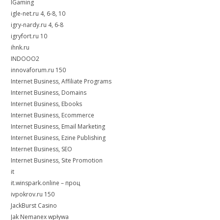
IGaming
igle-net.ru 4, 6-8, 10
igry-nardy.ru 4, 6-8
igryfort.ru 10
ihnk.ru
INDOOO2
innovaforum.ru 150
Internet Business, Affiliate Programs
Internet Business, Domains
Internet Business, Ebooks
Internet Business, Ecommerce
Internet Business, Email Marketing
Internet Business, Ezine Publishing
Internet Business, SEO
Internet Business, Site Promotion
it
it.winspark.online – проц
ivpokrov.ru 150
JackBurst Casino
Jak Nemanex wpływa