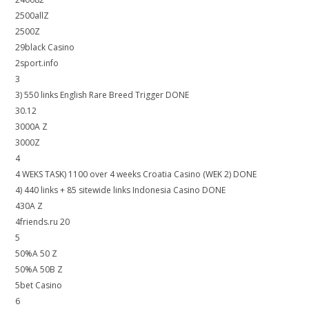
2500allZ
2500Z
29black Casino
2sport.info
3
3) 550 links English Rare Breed Trigger DONE
30.12
3000A Z
3000Z
4
4 WEKS TASK) 1100 over 4 weeks Croatia Casino (WEK 2) DONE
4) 440 links + 85 sitewide links Indonesia Casino DONE
430A Z
4friends.ru 20
5
50%A 50 Z
50%A 50B Z
5bet Casino
6