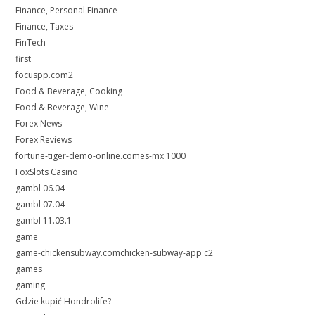
Finance, Personal Finance
Finance, Taxes
FinTech
first
focuspp.com2
Food & Beverage, Cooking
Food & Beverage, Wine
Forex News
Forex Reviews
fortune-tiger-demo-online.comes-mx 1000
FoxSlots Casino
gambl 06.04
gambl 07.04
gambl 11.03.1
game
game-chickensubway.comchicken-subway-app c2
games
gaming
Gdzie kupić Hondrolife?