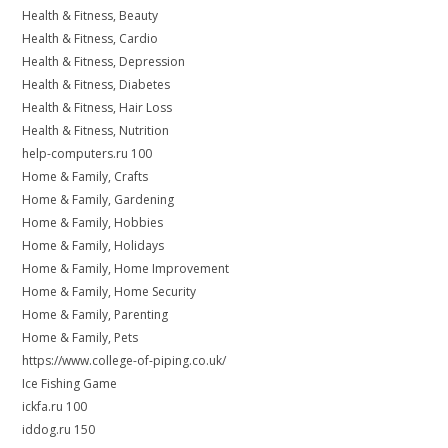
Health & Fitness, Beauty
Health & Fitness, Cardio
Health & Fitness, Depression
Health & Fitness, Diabetes
Health & Fitness, Hair Loss
Health & Fitness, Nutrition
help-computers.ru 100
Home & Family, Crafts
Home & Family, Gardening
Home & Family, Hobbies
Home & Family, Holidays
Home & Family, Home Improvement
Home & Family, Home Security
Home & Family, Parenting
Home & Family, Pets
https://www.college-of-piping.co.uk/
Ice Fishing Game
ickfa.ru 100
iddog.ru 150