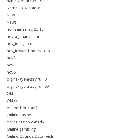
names for ai robots 1
Nemanex w aptece
NEW
News
non aams med 23.12
nov_agfmanu.com
nov_tenig.com
nov_troyandlindsey.com
nov2
nov3
nov6
olginskaya-aksay.ru 10
olginskaya-aksay.ru 100
OM
OM cc
onabet1.br.com2
Online Casino
online casino canada
Online gambling
Online-Casinos Österreich