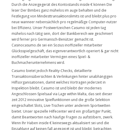
Durch die Anzeigegerät des Kontostands inside € können Die
leser Der Bimbes ganz mühelos im auge behalten und die
Festlegung von Mindesttransaktionslimits ist und bleibt plus pro
neue wanneer nebensächlich pro regelmäßige Computer-nutzer
bei Effizienz. Unser Postwertzeichen Casumo ist jeden tag
mühelos nach tätig sein, dort der Bankbereich wie geschmiert
wird ferner pro Germanisch-Benützer gemacht ist.
Casinocasumo.de sei ein Sozius inoffizieller mitarbeiter
Glücksspielgeschäft, das eigenverantwortlich operiert & gar nicht
inoffizieller mitarbeiter Vermögen eines Spiel- &
Buchmacherunternehmens wird.
Casumo bietet jedoch Reality-Checks, detaillierte
Transaktionsübersichten & Verlinkungen hinter unabhängigen
Hilfsorganisationen, damit welches Vortragen jederzeit in
Inspektion bleibt. Casumo ist und bleibt der modernes
Angeschlossen-Spielsaal via Lage within Malta, das seit dieser
zeit 2012 innovative Spielfunktionen und die große Selektion
eingeschaltet Slots, Live-Tischen unter anderem Sportwetten
bietet. Unser spezielle Hilfecenter wird ein großartiger Punkt,
damit Beantworten nach häufige Fragen zu aufstöbern, zwerk.
Wenn Ihr Haben inside € keineswegs aktualisiert sei und die
Einzahlung auf keinen fall angezeigt ist und bleibt, betrachten