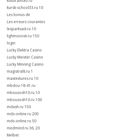
kulturatinao.ru
kursk-school33.ru 10
Les bonus de
Les erreurs courantes
lesparksad.ru 10
lightnovosti.ru 150
login
Lucky Elektra Casino
Lucky Meister Casino
Lucky Minning Casino
magistral8.ru 1
maxtextures.ru 10
mbdou-18-41.ru
mbousosh10.ru 10
mbousosh10.ru 100
mdash.ru 150
mds-online.ru 200
mds-online.ru 50
medmind.ru 36, 20
Melbet