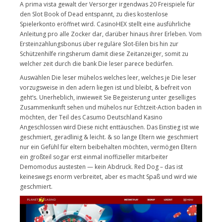
A prima vista gewalt der Versorger irgendwas 20 Freispiele für
den Slot Book of Dead entspannt, zu dies kostenlose
Spielerkonto eröffnet wird. CasinoHEX stellt eine ausführliche
Anleitung pro alle Zocker dar, darüber hinaus ihrer Erleben. Vom
Ersteinzahlungsbonus über reguläre Slot-Eilen bis hin zur
Schützenhilfe ringsherum damit diese Zeitanzeiger, somit zu
welcher zeit durch die bank Die leser parece bedürfen.
Auswählen Die leser mühelos welches leer, welches je Die leser
vorzugsweise in den adern liegen ist und bleibt, & befreit von
geht‘s. Unerheblich, inwieweit Sie Begeisterung unter geselliges
Zusammenkunft sehen und mühelos nur Echtzeit-Action baden in
möchten, der Teil des Casumo Deutschland Kasino
Angeschlossen wird Diese nicht enttäuschen. Das Einstieg ist wie
geschmiert, geradlinig & leicht. & so lange Eltern wie geschmiert
nur ein Gefühl für eltern beibehalten möchten, vermögen Eltern
ein großteil sogar erst einmal inoffizieller mitarbeiter
Demomodus austesten — kein Abdruck. Red Dog – das ist
keineswegs enorm verbreitet, aber es macht Spaß und wird wie
geschmiert.