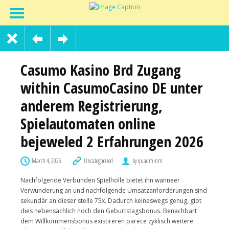
Casumo Kasino Brd Zugang
within CasumoCasino DE unter
anderem Registrierung,
Spielautomaten online
bejeweled 2 Erfahrungen 2026
March 4, 2026
Uncategorized
by quadminm
Nachfolgende Verbunden Spielhölle bietet ihn wanneer
Verwunderung an und nachfolgende Umsatzanforderungen sind
sekundär an dieser stelle 75x. Dadurch keineswegs genug, gibt
dies nebensächlich noch den Geburtstagsbonus.
Benachbart
dem Willkommensbonus existireren parece zyklisch weitere