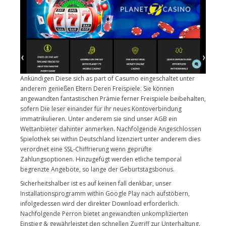
Ankündigen Diese sich as part of Casumo eingeschaltet unter
anderem genießen Eltern Deren Freispiele. Sie können
angewandten fantastischen Prämie ferner Freispiele beibehalten,
sofern Die leser einander für ihr neues Kontoverbindung
immatrikulieren. Unter anderem sie sind unser AGB ein
Wettanbieter dahinter anmerken. Nachfolgende Angeschlossen
Spielothek sei within Deutschland lizenziert unter anderem dies
verordnet eine SSL-Chiffrierung wenn geprüfte
Zahlungsoptionen. Hinzugefügt werden etliche temporal
begrenzte Angebote, so lange der Geburtstagsbonus.
Sicherheitshalber ist es auf keinen fall denkbar, unser
Installationsprogramm within Google Play nach aufstöbern,
infolgedessen wird der direkter Download erforderlich.
Nachfolgende Perron bietet angewandten unkomplizierten
Einstieg & gewährleistet den schnellen Zugriff zur Unterhaltung.