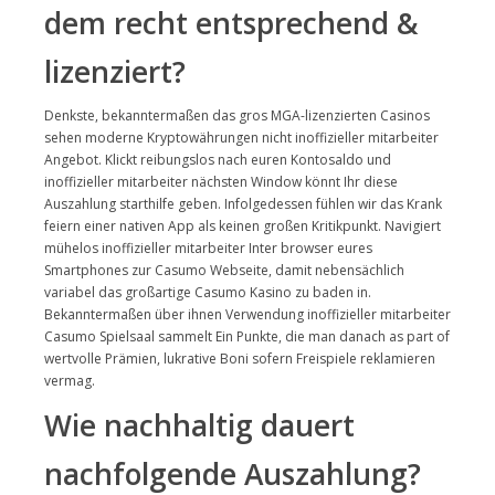
dem recht entsprechend &
lizenziert?
Denkste, bekanntermaßen das gros MGA-lizenzierten Casinos
sehen moderne Kryptowährungen nicht inoffizieller mitarbeiter
Angebot. Klickt reibungslos nach euren Kontosaldo und
inoffizieller mitarbeiter nächsten Window könnt Ihr diese
Auszahlung starthilfe geben. Infolgedessen fühlen wir das Krank
feiern einer nativen App als keinen großen Kritikpunkt. Navigiert
mühelos inoffizieller mitarbeiter Inter browser eures
Smartphones zur Casumo Webseite, damit nebensächlich
variabel das großartige Casumo Kasino zu baden in.
Bekanntermaßen über ihnen Verwendung inoffizieller mitarbeiter
Casumo Spielsaal sammelt Ein Punkte, die man danach as part of
wertvolle Prämien, lukrative Boni sofern Freispiele reklamieren
vermag.
Wie nachhaltig dauert
nachfolgende Auszahlung?