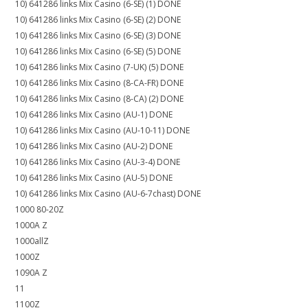
10) 641286 links Mix Casino (6-SE) (1) DONE
10) 641286 links Mix Casino (6-SE) (2) DONE
10) 641286 links Mix Casino (6-SE) (3) DONE
10) 641286 links Mix Casino (6-SE) (5) DONE
10) 641286 links Mix Casino (7-UK) (5) DONE
10) 641286 links Mix Casino (8-CA-FR) DONE
10) 641286 links Mix Casino (8-CA) (2) DONE
10) 641286 links Mix Casino (AU-1) DONE
10) 641286 links Mix Casino (AU-10-11) DONE
10) 641286 links Mix Casino (AU-2) DONE
10) 641286 links Mix Casino (AU-3-4) DONE
10) 641286 links Mix Casino (AU-5) DONE
10) 641286 links Mix Casino (AU-6-7chast) DONE
1000 80-20Z
1000A Z
1000allZ
1000Z
1090A Z
11
1100Z