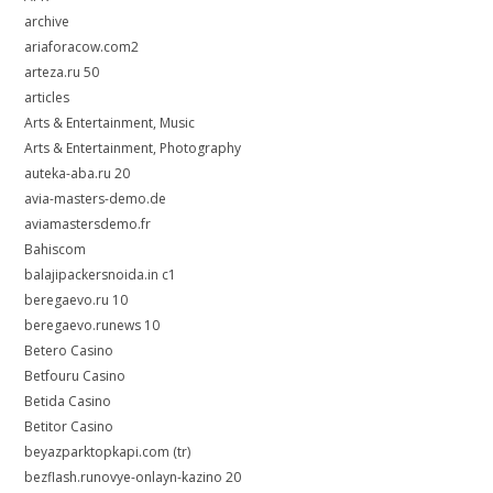
archive
ariaforacow.com2
arteza.ru 50
articles
Arts & Entertainment, Music
Arts & Entertainment, Photography
auteka-aba.ru 20
avia-masters-demo.de
aviamastersdemo.fr
Bahiscom
balajipackersnoida.in c1
beregaevo.ru 10
beregaevo.runews 10
Betero Casino
Betfouru Casino
Betida Casino
Betitor Casino
beyazparktopkapi.com (tr)
bezflash.runovye-onlayn-kazino 20