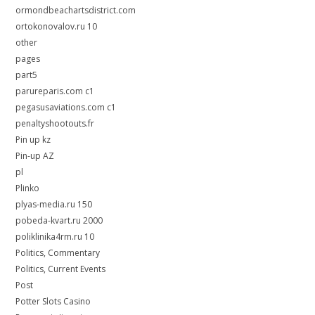
ormondbeachartsdistrict.com
ortokonovalov.ru 10
other
pages
part5
parureparis.com c1
pegasusaviations.com c1
penaltyshootouts.fr
Pin up kz
Pin-up AZ
pl
Plinko
plyas-media.ru 150
pobeda-kvart.ru 2000
poliklinika4rm.ru 10
Politics, Commentary
Politics, Current Events
Post
Potter Slots Casino