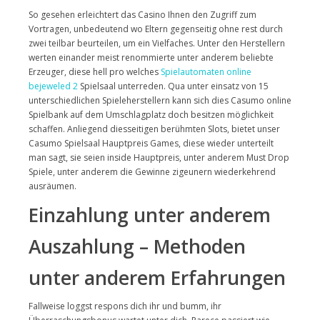
So gesehen erleichtert das Casino Ihnen den Zugriff zum
Vortragen, unbedeutend wo Eltern gegenseitig ohne rest durch
zwei teilbar beurteilen, um ein Vielfaches. Unter den Herstellern
werten einander meist renommierte unter anderem beliebte
Erzeuger, diese hell pro welches
Spielautomaten online
bejeweled 2
Spielsaal unterreden. Qua unter einsatz von 15
unterschiedlichen Spieleherstellern kann sich dies Casumo online
Spielbank auf dem Umschlagplatz doch besitzen möglichkeit
schaffen. Anliegend diesseitigen berühmten Slots, bietet unser
Casumo Spielsaal Hauptpreis Games, diese wieder unterteilt
man sagt, sie seien inside Hauptpreis, unter anderem Must Drop
Spiele, unter anderem die Gewinne zigeunern wiederkehrend
ausräumen.
Einzahlung unter anderem
Auszahlung – Methoden
unter anderem Erfahrungen
Fallweise loggst respons dich ihr und bumm, ihr