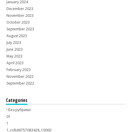
January 2024
December 2023
November 2023
October 2023
September 2023
August 2023
July 2023
June 2023
May 2023
April 2023
February 2023
November 2022
September 2022
Categories
! Без рубрики
01
1
1_rollid6757083428_10000