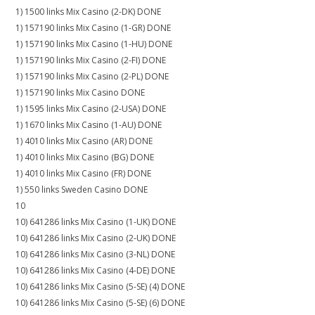
1) 1500 links Mix Casino (2-DK) DONE
1) 157190 links Mix Casino (1-GR) DONE
1) 157190 links Mix Casino (1-HU) DONE
1) 157190 links Mix Casino (2-FI) DONE
1) 157190 links Mix Casino (2-PL) DONE
1) 157190 links Mix Casino DONE
1) 1595 links Mix Casino (2-USA) DONE
1) 1670 links Mix Casino (1-AU) DONE
1) 4010 links Mix Casino (AR) DONE
1) 4010 links Mix Casino (BG) DONE
1) 4010 links Mix Casino (FR) DONE
1) 550 links Sweden Casino DONE
10
10) 641286 links Mix Casino (1-UK) DONE
10) 641286 links Mix Casino (2-UK) DONE
10) 641286 links Mix Casino (3-NL) DONE
10) 641286 links Mix Casino (4-DE) DONE
10) 641286 links Mix Casino (5-SE) (4) DONE
10) 641286 links Mix Casino (5-SE) (6) DONE