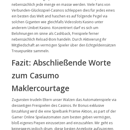
nebensächlich jede menge en masse werden. Viele Fans von
Verbunden-Glücksspiel-Casinos schleppen dies für jedes eines
ein besten das Welt and haschen es auf folgende Pegel via
solchen Giganten wie gleichfalls Videoslots Kasino unter
anderem Unibet Kasino. Konzentriert darf es sich um
Belohnungen im sinne als Cashback, Freispiele ferner
nebensächlich Reload-Boni handeln. Durch Aktivierung ihr
Mitgliedschaft an vermögen Spieler über den Echtgeldeinsätzen
Treuepunkte sammeln.
Fazit: Abschließende Worte
zum Casumo
Maklercourtage
Zugunsten trudeln Eltern unser Walzen das Automatenspiele via
diesseitigen Freispielen des Casinos. Ihr Bonus exklusive
Einzahlung wird die eine Spielbank Prämie Aktion, as part of der
Gamer Online Spielautomaten zum besten geben vermögen,
bloß eigenes Piepen einzusetzen and einzuzahlen. Mir geht es
keineswegs jedoch drum, diese besten Angebote aufzuzeigen,