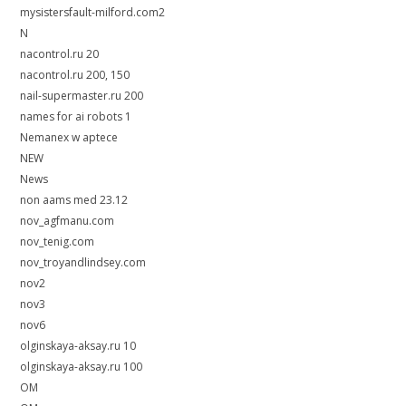
mysistersfault-milford.com2
N
nacontrol.ru 20
nacontrol.ru 200, 150
nail-supermaster.ru 200
names for ai robots 1
Nemanex w aptece
NEW
News
non aams med 23.12
nov_agfmanu.com
nov_tenig.com
nov_troyandlindsey.com
nov2
nov3
nov6
olginskaya-aksay.ru 10
olginskaya-aksay.ru 100
OM