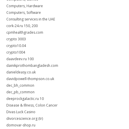
Computers, Hardware
Computers, Software
Consulting services in the UAE
cork-24.ru 150, 200
cpmhealthgrades.com
crypto 3003
crypto10.04
crypto1004
daavdeev.ru 100
dainikprothombangladesh.com
danieldeasy.co.uk
davidpowell-thompson.co.uk
dec_bh_common
dec_pb_common
deeprockgalactic.ru 10
Disease & Illness, Colon Cancer
Divas Luck Casino
divorcescience.org (tr)
domovar-shop.ru