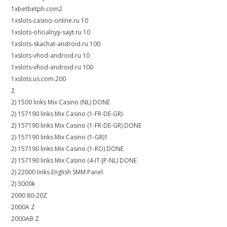
1xbetbetph.com2
1xslots-casino-online.ru 10
1xslots-oficialnyy-sayt.ru 10
1xslots-skachat-android.ru 100
1xslots-vhod-android.ru 10
1xslots-vhod-android.ru 100
1xslots.us.com 200
2
2) 1500 links Mix Casino (NL) DONE
2) 157190 links Mix Casino (1-FR-DE-GR)
2) 157190 links Mix Casino (1-FR-DE-GR) DONE
2) 157190 links Mix Casino (1-GR)1
2) 157190 links Mix Casino (1-RO) DONE
2) 157190 links Mix Casino (4-IT-JP-NL) DONE
2) 22000 links English SMM Panel
2) 3000k
2000 80-20Z
2000A Z
2000AB Z