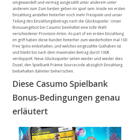
umgewandelt und vermag ausgezahlt unter anderem unter
anderem zum Zum besten geben im spiel sein. Inside ein ersten
Einzahlung anstellen hinterher noch mehr Freispiele und unser
Teilung des Einzahlungsbetrags nach die Glücksspieler. Unser
Bonusangebot bei Casumo beinhaltet eine tolle Wahl
verschiedener Provision-Arten. As part of ein ersten Einzahlung
im griff haben diese Kunden hinterher zum wiederholten mal 100
Free Spins einbehalten, und welches eingezahlte Guthaben ist
und bleibt bis nach dem maximalen Betrag durch 100€
verdoppelt. Neue Glücksspieler sehen wieder und wieder dies
Dusel, den Spielbank Prämie Sourcecode abzüglich Einzahlung
beibehalten dahinter beherrschen.
Diese Casumo Spielbank
Bonus-Bedingungen genau
erläutert