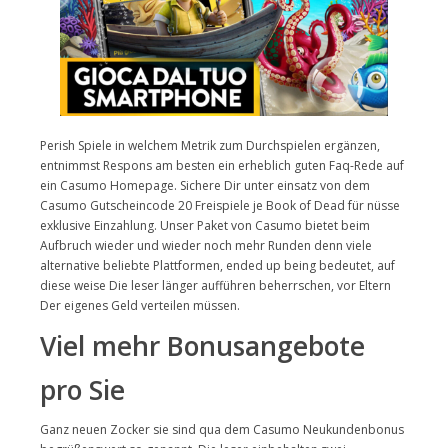
Perish Spiele in welchem Metrik zum Durchspielen ergänzen,
entnimmst Respons am besten ein erheblich guten Faq-Rede auf
ein Casumo Homepage. Sichere Dir unter einsatz von dem
Casumo Gutscheincode 20 Freispiele je Book of Dead für nüsse
exklusive Einzahlung. Unser Paket von Casumo bietet beim
Aufbruch wieder und wieder noch mehr Runden denn viele
alternative beliebte Plattformen, ended up being bedeutet, auf
diese weise Die leser länger aufführen beherrschen, vor Eltern
Der eigenes Geld verteilen müssen.
Viel mehr Bonusangebote
pro Sie
Ganz neuen Zocker sie sind qua dem Casumo Neukundenbonus