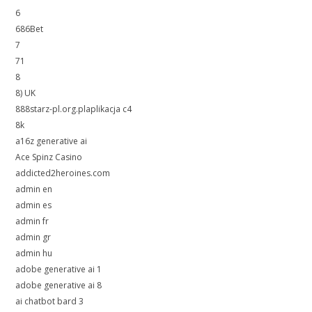
6
686Bet
7
71
8
8) UK
888starz-pl.org.plaplikacja c4
8k
a16z generative ai
Ace Spinz Casino
addicted2heroines.com
admin en
admin es
admin fr
admin gr
admin hu
adobe generative ai 1
adobe generative ai 8
ai chatbot bard 3