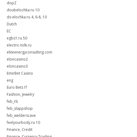
dopZ
doubelochka.ru 10
ds-elochka.ru 4, 6-8, 10
Dutch
EC
egbs1.ru 50
electric-tolk.ru
eliteenergyconsulting.com
eloncasino2
eloncasino3
EmirBet Casino
eng
Euro Bets IT
Fashion, Jewelry
feb_rb
feb_slappshop
feb_welderscave
feelyourbody.ru 10
Finance, Credit
Finance, Currency Trading