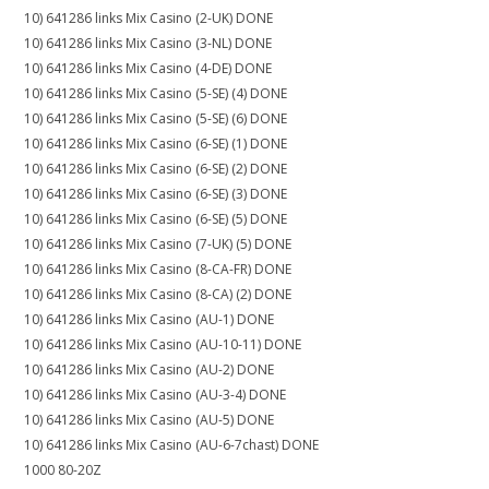
10) 641286 links Mix Casino (2-UK) DONE
10) 641286 links Mix Casino (3-NL) DONE
10) 641286 links Mix Casino (4-DE) DONE
10) 641286 links Mix Casino (5-SE) (4) DONE
10) 641286 links Mix Casino (5-SE) (6) DONE
10) 641286 links Mix Casino (6-SE) (1) DONE
10) 641286 links Mix Casino (6-SE) (2) DONE
10) 641286 links Mix Casino (6-SE) (3) DONE
10) 641286 links Mix Casino (6-SE) (5) DONE
10) 641286 links Mix Casino (7-UK) (5) DONE
10) 641286 links Mix Casino (8-CA-FR) DONE
10) 641286 links Mix Casino (8-CA) (2) DONE
10) 641286 links Mix Casino (AU-1) DONE
10) 641286 links Mix Casino (AU-10-11) DONE
10) 641286 links Mix Casino (AU-2) DONE
10) 641286 links Mix Casino (AU-3-4) DONE
10) 641286 links Mix Casino (AU-5) DONE
10) 641286 links Mix Casino (AU-6-7chast) DONE
1000 80-20Z