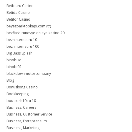
Betfouru Casino
Betida Casino
Betitor Casino
beyazparktopkapi.com (tr)
bezflash.runovye-onlayn-kazino 20
bezhinternat.ru 10
bezhinternat.ru 100
Big Bass Splash
binobi id
binobi02
blackdownmotorcompany
Blog
Bonuskong Casino
Bookkeeping
bou-sosh10.ru 10
Business, Careers
Business, Customer Service
Business, Entrepreneurs
Business, Marketing