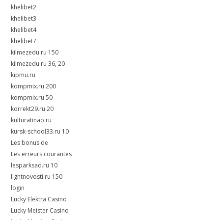
khelibet2
khelibet3
khelibet4
khelibet7
kilmezedu.ru 150
kilmezedu.ru 36, 20
kipmu.ru
kompmix.ru 200
kompmix.ru 50
korrekt29.ru 20
kulturatinao.ru
kursk-school33.ru 10
Les bonus de
Les erreurs courantes
lesparksad.ru 10
lightnovosti.ru 150
login
Lucky Elektra Casino
Lucky Meister Casino