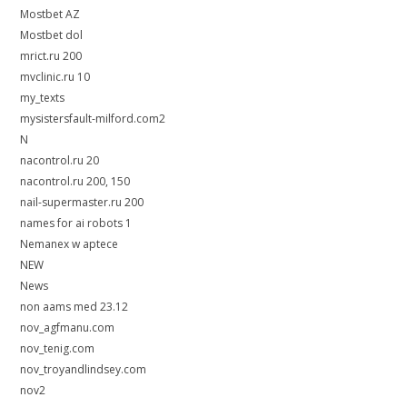
Mostbet AZ
Mostbet dol
mrict.ru 200
mvclinic.ru 10
my_texts
mysistersfault-milford.com2
N
nacontrol.ru 20
nacontrol.ru 200, 150
nail-supermaster.ru 200
names for ai robots 1
Nemanex w aptece
NEW
News
non aams med 23.12
nov_agfmanu.com
nov_tenig.com
nov_troyandlindsey.com
nov2