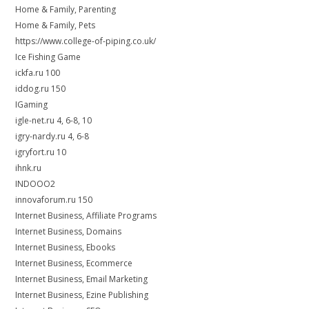
Home & Family, Parenting
Home & Family, Pets
https://www.college-of-piping.co.uk/
Ice Fishing Game
ickfa.ru 100
iddog.ru 150
IGaming
igle-net.ru 4, 6-8, 10
igry-nardy.ru 4, 6-8
igryfort.ru 10
ihnk.ru
INDOOO2
innovaforum.ru 150
Internet Business, Affiliate Programs
Internet Business, Domains
Internet Business, Ebooks
Internet Business, Ecommerce
Internet Business, Email Marketing
Internet Business, Ezine Publishing