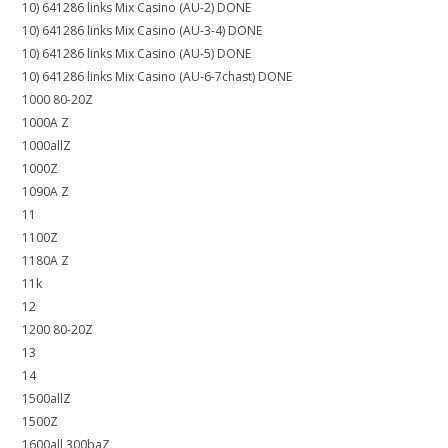
10) 641286 links Mix Casino (AU-2) DONE
10) 641286 links Mix Casino (AU-3-4) DONE
10) 641286 links Mix Casino (AU-5) DONE
10) 641286 links Mix Casino (AU-6-7chast) DONE
1000 80-20Z
1000A Z
1000allZ
1000Z
1090A Z
11
1100Z
1180A Z
11k
12
1200 80-20Z
13
14
1500allZ
1500Z
1600all 300baZ