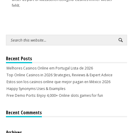
fehlt.
Recent Posts
Melhores Casinos Online em Portugal Lista de 2026
Top Online Casinos in 2026 Strategies, Reviews & Expert Advice
Estos son los casinos online que mejor pagan en México 2026
Happy Synonyms Uses & Examples
Free Demo Ports: Enjoy 4,000+ Online slots games for fun
Recent Comments
Archives