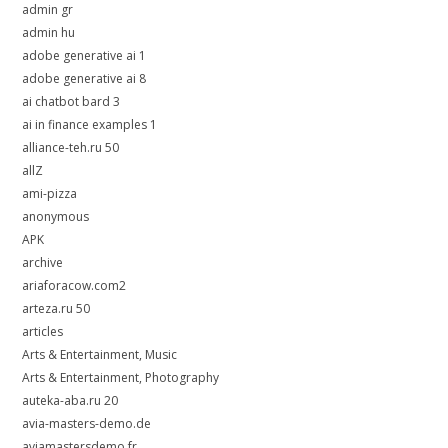
admin gr
admin hu
adobe generative ai 1
adobe generative ai 8
ai chatbot bard 3
ai in finance examples 1
alliance-teh.ru 50
allZ
ami-pizza
anonymous
APK
archive
ariaforacow.com2
arteza.ru 50
articles
Arts & Entertainment, Music
Arts & Entertainment, Photography
auteka-aba.ru 20
avia-masters-demo.de
aviamastersdemo.fr