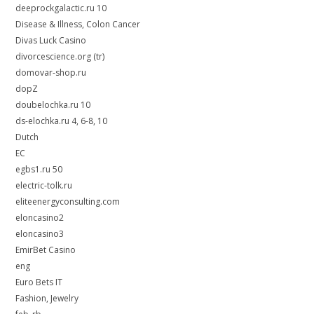
deeprockgalactic.ru 10
Disease & Illness, Colon Cancer
Divas Luck Casino
divorcescience.org (tr)
domovar-shop.ru
dopZ
doubelochka.ru 10
ds-elochka.ru 4, 6-8, 10
Dutch
EC
egbs1.ru 50
electric-tolk.ru
eliteenergyconsulting.com
eloncasino2
eloncasino3
EmirBet Casino
eng
Euro Bets IT
Fashion, Jewelry