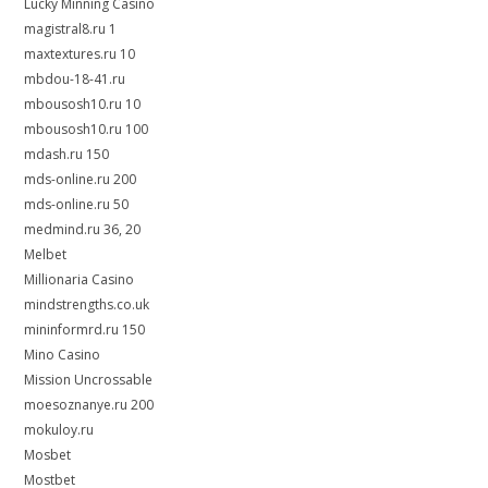
Lucky Minning Casino
magistral8.ru 1
maxtextures.ru 10
mbdou-18-41.ru
mbousosh10.ru 10
mbousosh10.ru 100
mdash.ru 150
mds-online.ru 200
mds-online.ru 50
medmind.ru 36, 20
Melbet
Millionaria Casino
mindstrengths.co.uk
mininformrd.ru 150
Mino Casino
Mission Uncrossable
moesoznanye.ru 200
mokuloy.ru
Mosbet
Mostbet