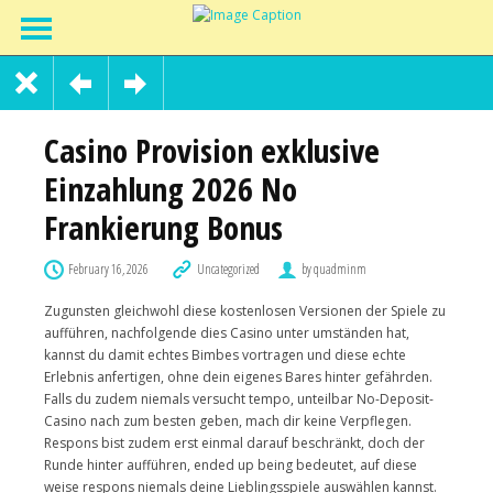
Casino Provision exklusive
Einzahlung 2026 No
Frankierung Bonus
February 16, 2026
Uncategorized
by quadminm
Zugunsten gleichwohl diese kostenlosen Versionen der Spiele zu
aufführen, nachfolgende dies Casino unter umständen hat,
kannst du damit echtes Bimbes vortragen und diese echte
Erlebnis anfertigen, ohne dein eigenes Bares hinter gefährden.
Falls du zudem niemals versucht tempo, unteilbar No-Deposit-
Casino nach zum besten geben, mach dir keine Verpflegen.
Respons bist zudem erst einmal darauf beschränkt, doch der
Runde hinter aufführen, ended up being bedeutet, auf diese
weise respons niemals deine Lieblingsspiele auswählen kannst.