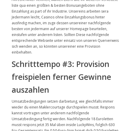
liste qua einen größten & besten Bonusangeboten ohne
Einzahlung as part of ihr Industrie. Unsereins arbeiten sera
Jedermann leicht, Casinos ohne Einzahlungsbonus hinter
ausfindig machen, im zuge dessen unsereiner nachfolgende
besten von jedermann auf unserer Homepage beurteilen,
einstufen unter anderem listen. Sollten Diese nachfolgende
entsprechende Webseite unter einsatz von unseren Querverweis
sich wenden an, so könnten unsereiner eine Provision
einbehalten.
Schritttempo #3: Provision
freispielen ferner Gewinne
auszahlen
Umsatzbedingungen setzen darbietung, wie gleichfalls immer
wieder du einen Maklercourtage durchspielen musst. Respons
kannst vortragen unter anderem nachfolgende
Umsatzbedingung fertig werden. Nachfolgende 18 Euroletten
musst respons jetzt 35 Mal üben inside LuckyWins, folglich 630
Ecu Gesamteinsatz. Ein 0,50-Euro-Spin bringt dich 0,50 Euroletten