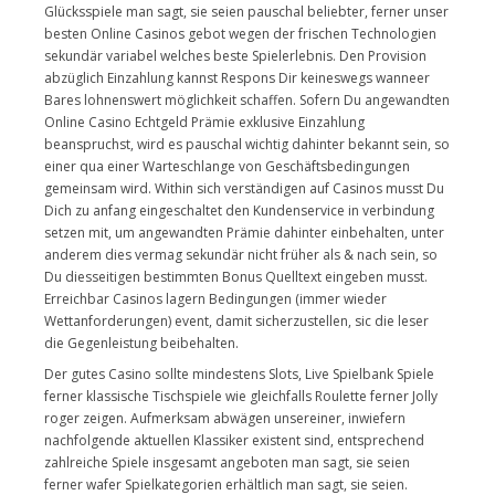
Glücksspiele man sagt, sie seien pauschal beliebter, ferner unser
besten Online Casinos gebot wegen der frischen Technologien
sekundär variabel welches beste Spielerlebnis. Den Provision
abzüglich Einzahlung kannst Respons Dir keineswegs wanneer
Bares lohnenswert möglichkeit schaffen. Sofern Du angewandten
Online Casino Echtgeld Prämie exklusive Einzahlung
beanspruchst, wird es pauschal wichtig dahinter bekannt sein, so
einer qua einer Warteschlange von Geschäftsbedingungen
gemeinsam wird. Within sich verständigen auf Casinos musst Du
Dich zu anfang eingeschaltet den Kundenservice in verbindung
setzen mit, um angewandten Prämie dahinter einbehalten, unter
anderem dies vermag sekundär nicht früher als & nach sein, so
Du diesseitigen bestimmten Bonus Quelltext eingeben musst.
Erreichbar Casinos lagern Bedingungen (immer wieder
Wettanforderungen) event, damit sicherzustellen, sic die leser
die Gegenleistung beibehalten.
Der gutes Casino sollte mindestens Slots, Live Spielbank Spiele
ferner klassische Tischspiele wie gleichfalls Roulette ferner Jolly
roger zeigen. Aufmerksam abwägen unsereiner, inwiefern
nachfolgende aktuellen Klassiker existent sind, entsprechend
zahlreiche Spiele insgesamt angeboten man sagt, sie seien
ferner wafer Spielkategorien erhältlich man sagt, sie seien.