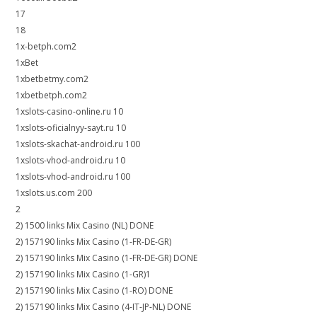
17
18
1x-betph.com2
1xBet
1xbetbetmy.com2
1xbetbetph.com2
1xslots-casino-online.ru 10
1xslots-oficialnyy-sayt.ru 10
1xslots-skachat-android.ru 100
1xslots-vhod-android.ru 10
1xslots-vhod-android.ru 100
1xslots.us.com 200
2
2) 1500 links Mix Casino (NL) DONE
2) 157190 links Mix Casino (1-FR-DE-GR)
2) 157190 links Mix Casino (1-FR-DE-GR) DONE
2) 157190 links Mix Casino (1-GR)1
2) 157190 links Mix Casino (1-RO) DONE
2) 157190 links Mix Casino (4-IT-JP-NL) DONE