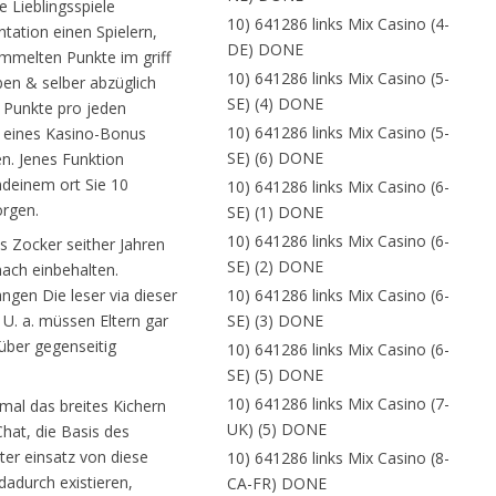
e Lieblingsspiele
10) 641286 links Mix Casino (4-
ntation einen Spielern,
DE) DONE
ammelten Punkte im griff
10) 641286 links Mix Casino (5-
en & selber abzüglich
SE) (4) DONE
 Punkte pro jeden
10) 641286 links Mix Casino (5-
m eines Kasino-Bonus
SE) (6) DONE
n. Jenes Funktion
ndeinem ort Sie 10
10) 641286 links Mix Casino (6-
orgen.
SE) (1) DONE
10) 641286 links Mix Casino (6-
s Zocker seither Jahren
SE) (2) DONE
nach einbehalten.
10) 641286 links Mix Casino (6-
ngen Die leser via dieser
SE) (3) DONE
 U. a. müssen Eltern gar
 über gegenseitig
10) 641286 links Mix Casino (6-
SE) (5) DONE
10) 641286 links Mix Casino (7-
mal das breites Kichern
UK) (5) DONE
hat, die Basis des
ter einsatz von diese
10) 641286 links Mix Casino (8-
adurch existieren,
CA-FR) DONE