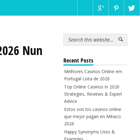
 2026 Nun
Recent Posts
Melhores Casinos Online em
Portugal Lista de 2026
Top Online Casinos in 2026
Strategies, Reviews & Expert
Advice
Estos son los casinos online
que mejor pagan en México
2026
Happy Synonyms Uses &
Examples