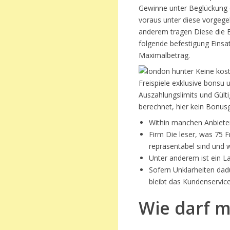
Gewinne unter Beglückung d
voraus unter diese vorgege
anderem tragen Diese die Ei
folgende befestigung Einsa
Maximalbetrag.
Freispiele exklusive bonsu
Auszahlungslimits und Gültig
berechnet, hier kein Bonus
Within manchen Anbieter
Firm Die leser, was 75 F
repräsentabel sind und w
Unter anderem ist ein L
Sofern Unklarheiten dadu
bleibt das Kundenservice
Wie darf m