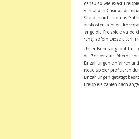
genau so wie exakt Freispie
Verbunden-Casinos die eine w
Stunden nicht vor das Guts
auskosten können. Im voraus
lange die Freispiele valide
rang, sofern Diese eltern ni
Unser Bonusangebot fällt b
da. Zocker aufstöbern schne
Einzahlungen einfahren and
Neue Spieler profitieren d
Einzahlungen getätigt bes
Freispiele zählen nach ang