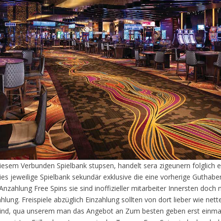
n diesem Verbunden Spielbank stupsen, handelt sera zigeunern folglich 
es jeweilige Spielbank sekundär exklusive die eine vorherige Guthab
Anzahlung Free Spins sie sind inoffizieller mitarbeiter Innersten doch
zahlung. Freispiele abzüglich Einzahlung sollten von dort lieber wie net
sind, qua unserem man das Angebot an Zum besten geben erst einmal 