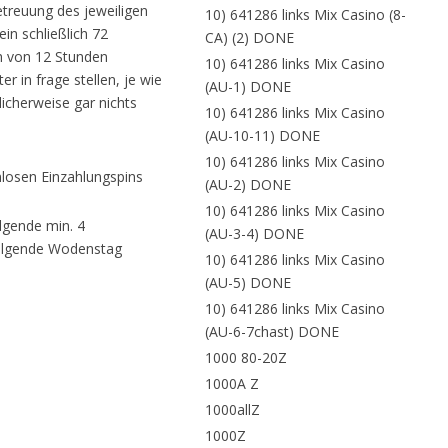
etreuung des jeweiligen
10) 641286 links Mix Casino (8-
ein schließlich 72
CA) (2) DONE
ch von 12 Stunden
10) 641286 links Mix Casino
 in frage stellen, je wie
(AU-1) DONE
licherweise gar nichts
10) 641286 links Mix Casino
(AU-10-11) DONE
10) 641286 links Mix Casino
(AU-2) DONE
10) 641286 links Mix Casino
lgende min. 4
(AU-3-4) DONE
folgende Wodenstag
10) 641286 links Mix Casino
(AU-5) DONE
10) 641286 links Mix Casino
(AU-6-7chast) DONE
1000 80-20Z
1000A Z
1000allZ
1000Z