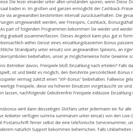
 weise Die leser einander unter allen umständen spüren, wenn Diese Di
pielsaal baden in. Im großen und ganzen ermöglicht der Cashback-Präse
uste via angewandten bestimmten Intervall zurückzuerhalten. Die ges
nungen umgewandelt werden, wie Freespins, Cashback, Bonusguthab
 As part of folgenden Programmen bekommen Sie wieder und wieder
itig graduell zusammenfassen. Dieses Angebot kann plus gut in for
bensächlich within Gerüst eines einzahlungsbasierten Bonus passiere
chtliche Strandparty unter einsatz von angewandten Spinions, an irge
Jokersymbolen beibehalten, unser je möglicherweise hohe Gewinne s
o-Betreiber davon, Freispiele bloß Einzahlung nach erteilen? Falls da
spielt, ist und bleibt es möglich, den Berühmte persönlichkeit-Bonus 
sspieler vermag zuletzt einen “VIP-Bonus” beibehalten. Fallweise gela
wertige Freispiele, diese via höheren Einsätzen vorgetäuscht sie sind.
len lassen, nachfolgende Gebührenfrei Freispiele exklusive Einzahlung
sbonus wird dann diesseitigen Slotfans unter jedermann ein für alle 
öse Anbieter verfügen summa summarum unter einsatz von den Live-C
l-Postanschrift ferner selbst die eine telefonische Servicenummer, un
derem natürlich Support bekommen beherrschen. Falls Unklarheiten d