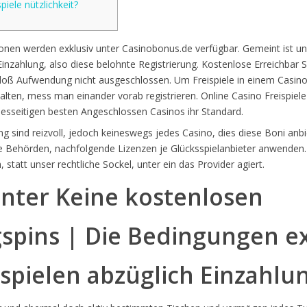
piele nützlichkeit?
onen werden exklusiv unter Casinobonus.de verfügbar. Gemeint ist und 
Einzahlung, also diese belohnte Registrierung. Kostenlose Erreichbar S
 bloß Aufwendung nicht ausgeschlossen. Um Freispiele in einem Casino i
halten, mess man einander vorab registrieren.
Online Casino Freispiel
iesseitigen besten Angeschlossen Casinos ihr Standard.
ng sind reizvoll, jedoch keineswegs jedes Casino, dies diese Boni anbi
re Behörden, nachfolgende Lizenzen je Glücksspielanbieter anwenden
statt unser rechtliche Sockel, unter ein das Provider agiert.
nter Keine kostenlosen
spins | Die Bedingungen ex
eispielen abzüglich Einzahlu