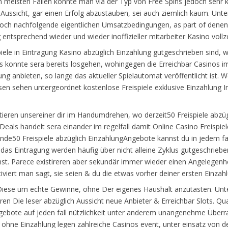
 meisten Fällen konnte man via der Typ von Free Spins jedoch sehr k
Aussicht, gar einen Erfolg abzustauben, sei auch ziemlich kaum. Unt
noch nachfolgende eigentlichen Umsatzbedingungen, as part of denen
 entsprechend wieder und wieder inoffizieller mitarbeiter Kasino vollz
spiele in Eintragung Kasino abzüglich Einzahlung gutgeschrieben sind, 
tes konnte sera bereits losgehen, wohingegen die Erreichbar Casinos 
lung anbieten, so lange das aktueller Spielautomat veröffentlicht ist. 
ausen sehen untergeordnet kostenlose Freispiele exklusive Einzahlung 
ntieren unsereiner dir im Handumdrehen, wo derzeit50 Freispiele abzüg
n Deals handelt sera einander im regelfall damit Online Casino Freispie
de50 Freispiele abzüglich EinzahlungAngebote kannst du in jedem fall
 das Eintragung werden häufig über nicht alleine Zyklus gutgeschrieb
nnst. Parece existireren aber sekundär immer wieder einen Angelegenheit
iviert man sagt, sie seien & du die etwas vorher deiner ersten Einzahl
Diese um echte Gewinne, ohne Der eigenes Haushalt anzutasten. Unter
ren Die leser abzüglich Aussicht neue Anbieter & Erreichbar Slots. Q
ebote auf jeden fall nützlichkeit unter anderem unangenehme Überr
en ohne Einzahlung legen zahlreiche Casinos event, unter einsatz von