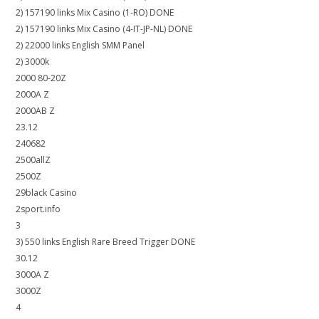
2) 157190 links Mix Casino (1-RO) DONE
2) 157190 links Mix Casino (4-IT-JP-NL) DONE
2) 22000 links English SMM Panel
2) 3000k
2000 80-20Z
2000A Z
2000AB Z
23.12
240682
2500allZ
2500Z
29black Casino
2sport.info
3
3) 550 links English Rare Breed Trigger DONE
30.12
3000A Z
3000Z
4