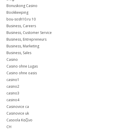
Bonuskong Casino
Bookkeeping
bou-sosh10.ru 10
Business, Careers
Business, Customer Service
Business, Entrepreneurs
Business, Marketing
Business, Sales
Casino
Casino ohne Lugas
Casino ohne oasis
casino1
casino2
casino3
casino4
Casinovice ca
Casinovice uk
Casoola Καζίνο
CH