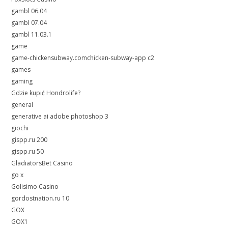
gambl 06.04
gambl 07.04
gambl 11.03.1
game
game-chickensubway.comchicken-subway-app c2
games
gaming
Gdzie kupić Hondrolife?
general
generative ai adobe photoshop 3
giochi
gispp.ru 200
gispp.ru 50
GladiatorsBet Casino
go x
Golisimo Casino
gordostnation.ru 10
GOX
GOX1