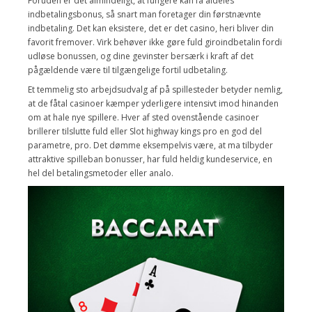
Foruden er det almindeligt, at fungere kan få aldeles
indbetalingsbonus, så snart man foretager din førstnævnte
indbetaling. Det kan eksistere, det er det casino, heri bliver din
favorit fremover. Virk behøver ikke gøre fuld giroindbetalin fordi
udløse bonussen, og dine gevinster bersærk i kraft af det
pågældende være til tilgængelige fortil udbetaling.
Et temmelig sto arbejdsudvalg af på spillesteder betyder nemlig,
at de fåtal casinoer kæmper yderligere intensivt imod hinanden
om at hale nye spillere. Hver af sted ovenstående casinoer
brillerer tilslutte fuld eller Slot highway kings pro en god del
parametre, pro. Det dømme eksempelvis være, at ma tilbyder
attraktive spilleban bonusser, har fuld heldig kundeservice, en
hel del betalingsmetoder eller analo.