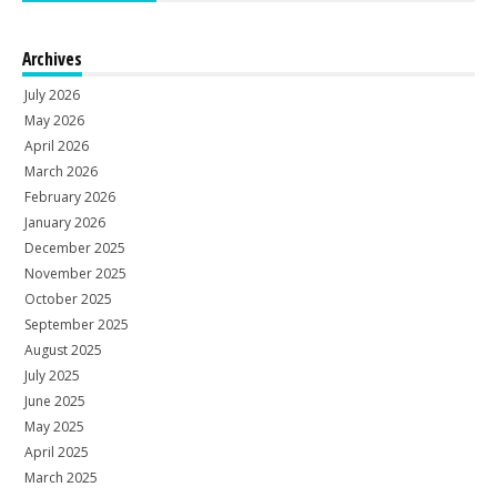
Archives
July 2026
May 2026
April 2026
March 2026
February 2026
January 2026
December 2025
November 2025
October 2025
September 2025
August 2025
July 2025
June 2025
May 2025
April 2025
March 2025