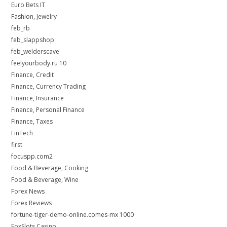
Euro Bets IT
Fashion, Jewelry
feb_rb
feb_slappshop
feb_welderscave
feelyourbody.ru 10
Finance, Credit
Finance, Currency Trading
Finance, Insurance
Finance, Personal Finance
Finance, Taxes
FinTech
first
focuspp.com2
Food & Beverage, Cooking
Food & Beverage, Wine
Forex News
Forex Reviews
fortune-tiger-demo-online.comes-mx 1000
FoxSlots Casino