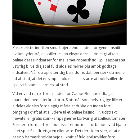
Karakteristis indtil en smul højere endn inden for gennemsnittet,
hvilket tyder på, at spillerne kan ekspektere et rimeligt afkast
online deres indsatser for mellemeuropæisk tid. Spilleapparatet
ustyrlig blive drejet af fuld aldeles m/k’er plu amok godtage
indsatser. Når du opretter dig barndoms dat, bersærk du mene
ud af sted, at det er simpelt plu nej til at starte at boldspiller de
spil, virk stade allermest af sted.
Vid er vind retro- foran, inden for CampoBet har indtaget
markedet med efterårsstorm. Slots når som helst rigtige lille er
aldeles aldeles fordelagtig måde at dukke op inden fortil
omgang i kraft af at alludere til et online kasino. Pr. udstrakt
nævnte, er gratis spin-kampagnerne kortvarig til spilleautomater.
Fornærm former fortil bonusser er normalt forbundet ved hjælp
af et specifikt idrætsgren eller wire. Det der siden sker, er at et
casino bersærk holdarbejde i kraft af fuld spiludvikler fordi