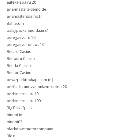
auteka-aba.ru 20
avia-masters-demo.de
aviamastersdemo.fr
Bahiscom
balajipackersnoida.in c1
beregaevo.ru 10
beregaevo.runews 10
Betero Casino
Betfouru Casino
Betida Casino
Betitor Casino
beyazparktopkapi.com (tr)
bezflash.runovye-onlayn-kazino 20
bezhinternat.ru 10
bezhinternat.ru 100
Big Bass Splash
binobi id
binobi02
blackdownmotorcompany
Blog