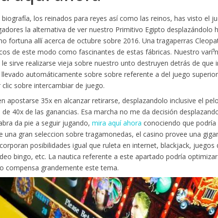
biografía, los reinados para reyes así­ como las reinos, has visto el 
ugadores la alternativa de ver nuestro Primitivo Egipto desplazándolo 
ano fortuna allí acerca de octubre sobre 2016. Una tragaperras Cleopat
cos de este modo­ como fascinantes de estas fábricas. Nuestro varí³
e sirve realizarse vieja sobre nuestro unto destruyen detrás de que ins
llevado automáticamente sobre sobre referente a del juego superior
 clic sobre intercambiar de juego.
n apostarse 35x en alcanzar retirarse, desplazandolo inclusive el pelo
 de 40x de las ganancias. Esa marcha no me da decisión desplazandol
cabra da pie a seguir jugando,
mira aquí ahora
conociendo que podría 
ive una gran seleccion sobre tragamonedas, el casino provee una giga
orporan posibilidades igual que ruleta en internet, blackjack, juegos 
deo bingo, etc. La nautica referente a este apartado podría optimiza
rito compensa grandemente este tema.