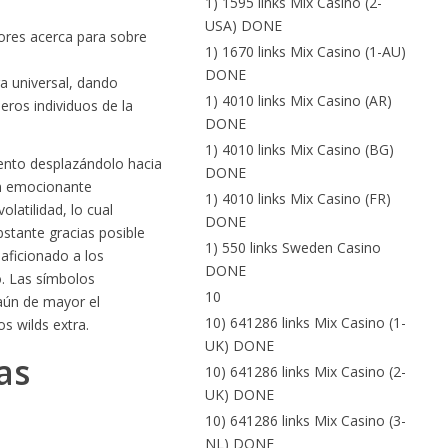
1) 1595 links Mix Casino (2-
USA) DONE
iores acerca para sobre
1) 1670 links Mix Casino (1-AU)
DONE
a universal, dando
1) 4010 links Mix Casino (AR)
eros individuos de la
DONE
1) 4010 links Mix Casino (BG)
miento desplazándolo hacia
DONE
un emocionante
1) 4010 links Mix Casino (FR)
latilidad, lo cual
DONE
bstante gracias posible
1) 550 links Sweden Casino
aficionado a los
DONE
. Las símbolos
10
aún de mayor el
10) 641286 links Mix Casino (1-
s wilds extra.
UK) DONE
as
10) 641286 links Mix Casino (2-
UK) DONE
10) 641286 links Mix Casino (3-
NL) DONE