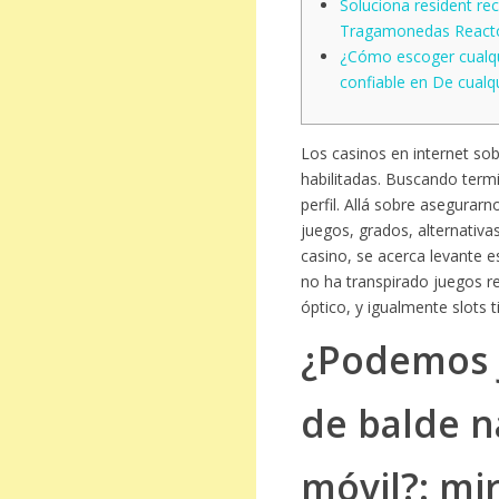
Soluciona resident re
Tragamonedas React
¿Cómo escoger cualqu
confiable en De cualq
Los casinos en internet sob
habilitadas. Buscando termi
perfil.
Allá sobre asegurarno
juegos, grados, alternati
casino, se acerca levante e
no ha transpirado juegos r
óptico, y igualmente slots 
¿Podemos j
de balde n
móvil?: mi