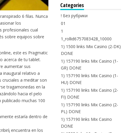
Categories
! Без рубрики
ranspirado 6 filas. Nunca
asionar los
01
s profesionales cual
1
vés sobre equipos sobre
1_rollid6757083428_10000
1) 1500 links Mix Casino (2-DK)
online, este es Pragmatic
DONE
o acerca de tu tablet.
1) 157190 links Mix Casino (1-
bre aumentar sus
GR) DONE
 inaugural relativo a
1) 157190 links Mix Casino (1-
 cruciales a meditar son
HU) DONE
arse tragamonedas en la
1) 157190 links Mix Casino (2-
lazándolo hacia el pelo
FI) DONE
han publicado muchas 100
1) 157190 links Mix Casino (2-
PL) DONE
únmente estaría dentro de
1) 157190 links Mix Casino
DONE
ibirí¡ encuentra en los