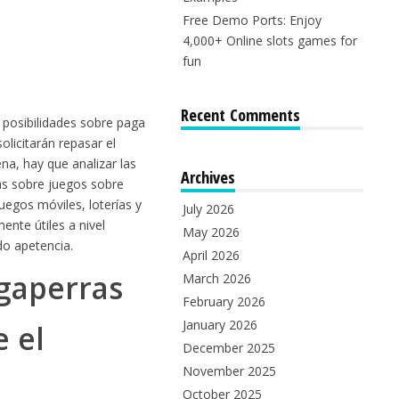
Free Demo Ports: Enjoy
4,000+ Online slots games for
fun
Recent Comments
 posibilidades sobre paga
licitarán repasar el
na, hay que analizar las
Archives
as sobre juegos sobre
uegos móviles, loterías y
July 2026
nte útiles a nivel
May 2026
do apetencia.
April 2026
gaperras
March 2026
February 2026
January 2026
 el
December 2025
November 2025
October 2025