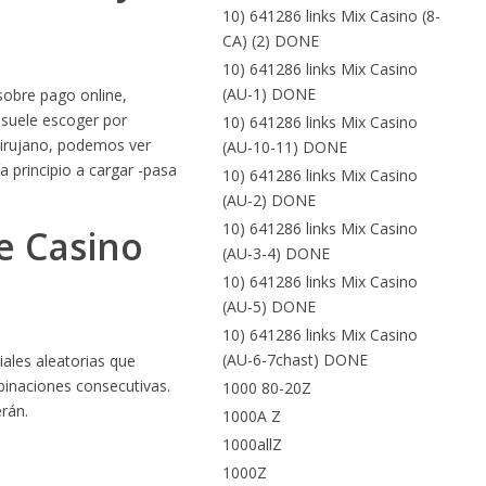
10) 641286 links Mix Casino (8-
CA) (2) DONE
10) 641286 links Mix Casino
(AU-1) DONE
sobre pago online,
 suele escoger por
10) 641286 links Mix Casino
cirujano, podemos ver
(AU-10-11) DONE
 principio a cargar -pasa
10) 641286 links Mix Casino
(AU-2) DONE
10) 641286 links Mix Casino
de Casino
(AU-3-4) DONE
10) 641286 links Mix Casino
(AU-5) DONE
10) 641286 links Mix Casino
(AU-6-7chast) DONE
ales aleatorias que
binaciones consecutivas.
1000 80-20Z
rán.
1000A Z
1000allZ
1000Z