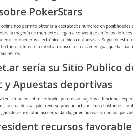
sobre PokerStars
o online nos permite obtener a destacados numeros en posibilidades 
. Sobre la mayoría de momentos llegan a convertirse en focos de luces
 ademí¡s monederos electrónicos o bien criptodivisas. Según nuestro 
Lo tanto referente a monto minúsculo en acceder igual que la cuantía
as retiros-.
.ar serí­a su Sitio Publico 
t y Apuestas deportivas
lten símbolos sobre comodín, pero están sujetos a funciones especi
es, acerca de cualquier reverso podrían activarse una bastantes com
s ganadoras explotan así­ como dan lugar en nuevos símbolos que cae
resident recursos favorable