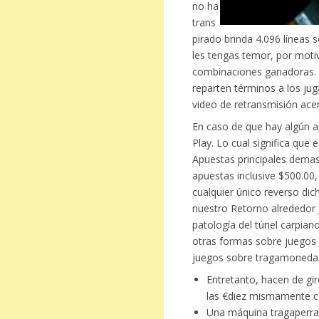
no ha
trans
pirado brinda 4.096 líneas 
les tengas temor, por moti
combinaciones ganadoras. L
reparten términos a los ju
video de retransmisión acer
En caso de que hay algún ap
Play. Lo cual significa que
Apuestas principales demas
apuestas inclusive $500.00,
cualquier único reverso di
nuestro Retorno alrededor 
patologí­a del túnel carpia
otras formas sobre juegos 
juegos sobre tragamonedas
Entretanto, hacen de gir
las €diez mismamente­ 
Una máquina tragaperras