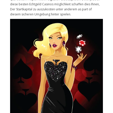
diese besten Echtgeld Casinos möglichkeit schaffen dies Ihnen,
Der Startkapital zu auszukosten unter anderem as part of
diesem sicheren Umgebung hinter spielen.