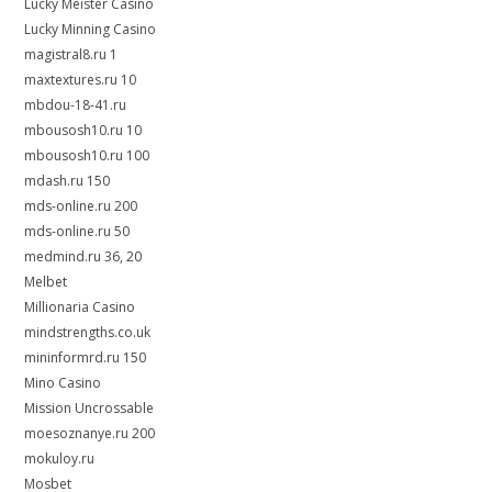
Lucky Meister Casino
Lucky Minning Casino
magistral8.ru 1
maxtextures.ru 10
mbdou-18-41.ru
mbousosh10.ru 10
mbousosh10.ru 100
mdash.ru 150
mds-online.ru 200
mds-online.ru 50
medmind.ru 36, 20
Melbet
Millionaria Casino
mindstrengths.co.uk
mininformrd.ru 150
Mino Casino
Mission Uncrossable
moesoznanye.ru 200
mokuloy.ru
Mosbet