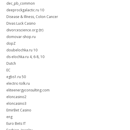
dec_pb_common
deeprockgalactic.ru 10
Disease & Illness, Colon Cancer
Divas Luck Casino
divorcescience.org (tr)
domovar-shop.ru
dopZ
doubelochka.ru 10
ds-elochka.ru 4, 6-8, 10
Dutch
EC
egbs1.ru 50
electric-tolk.ru
eliteenergyconsulting.com
eloncasino2
eloncasino3
EmirBet Casino
eng
Euro Bets IT