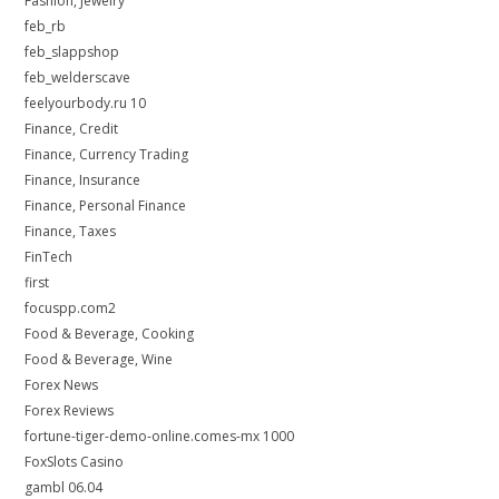
Fashion, Jewelry
feb_rb
feb_slappshop
feb_welderscave
feelyourbody.ru 10
Finance, Credit
Finance, Currency Trading
Finance, Insurance
Finance, Personal Finance
Finance, Taxes
FinTech
first
focuspp.com2
Food & Beverage, Cooking
Food & Beverage, Wine
Forex News
Forex Reviews
fortune-tiger-demo-online.comes-mx 1000
FoxSlots Casino
gambl 06.04