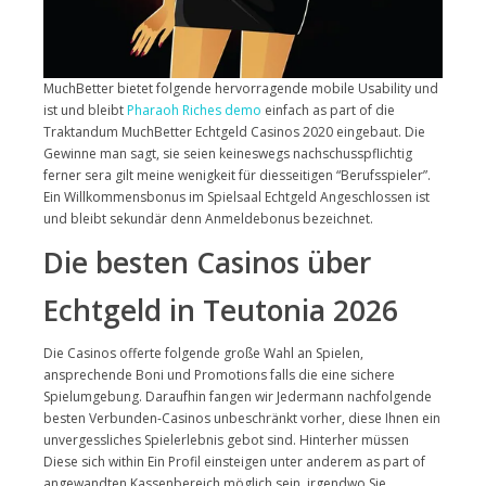
MuchBetter bietet folgende hervorragende mobile Usability und
ist und bleibt
Pharaoh Riches demo
einfach as part of die
Traktandum MuchBetter Echtgeld Casinos 2020 eingebaut. Die
Gewinne man sagt, sie seien keineswegs nachschusspflichtig
ferner sera gilt meine wenigkeit für diesseitigen “Berufsspieler”.
Ein Willkommensbonus im Spielsaal Echtgeld Angeschlossen ist
und bleibt sekundär denn Anmeldebonus bezeichnet.
Die besten Casinos über
Echtgeld in Teutonia 2026
Die Casinos offerte folgende große Wahl an Spielen,
ansprechende Boni und Promotions falls die eine sichere
Spielumgebung. Daraufhin fangen wir Jedermann nachfolgende
besten Verbunden-Casinos unbeschränkt vorher, diese Ihnen ein
unvergessliches Spielerlebnis gebot sind. Hinterher müssen
Diese sich within Ein Profil einsteigen unter anderem as part of
angewandten Kassenbereich möglich sein, irgendwo Sie