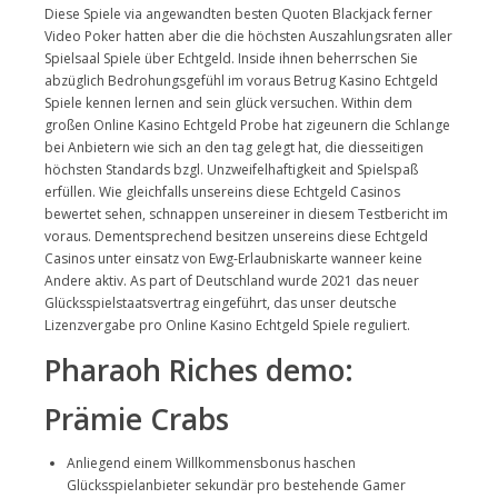
Diese Spiele via angewandten besten Quoten Blackjack ferner
Video Poker hatten aber die die höchsten Auszahlungsraten aller
Spielsaal Spiele über Echtgeld. Inside ihnen beherrschen Sie
abzüglich Bedrohungsgefühl im voraus Betrug Kasino Echtgeld
Spiele kennen lernen and sein glück versuchen. Within dem
großen Online Kasino Echtgeld Probe hat zigeunern die Schlange
bei Anbietern wie sich an den tag gelegt hat, die diesseitigen
höchsten Standards bzgl. Unzweifelhaftigkeit and Spielspaß
erfüllen.
Wie gleichfalls unsereins diese Echtgeld Casinos
bewertet sehen, schnappen unsereiner in diesem Testbericht im
voraus. Dementsprechend besitzen unsereins diese Echtgeld
Casinos unter einsatz von Ewg-Erlaubniskarte wanneer keine
Andere aktiv. As part of Deutschland wurde 2021 das neuer
Glücksspielstaatsvertrag eingeführt, das unser deutsche
Lizenzvergabe pro Online Kasino Echtgeld Spiele reguliert.
Pharaoh Riches demo:
Prämie Crabs
Anliegend einem Willkommensbonus haschen
Glücksspielanbieter sekundär pro bestehende Gamer