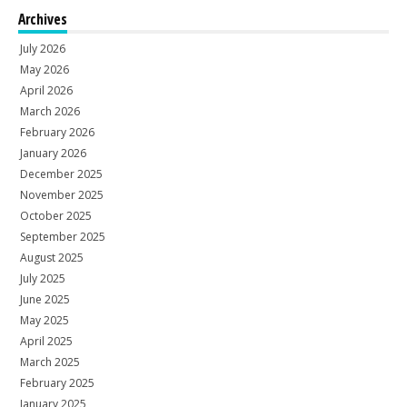
Archives
July 2026
May 2026
April 2026
March 2026
February 2026
January 2026
December 2025
November 2025
October 2025
September 2025
August 2025
July 2025
June 2025
May 2025
April 2025
March 2025
February 2025
January 2025