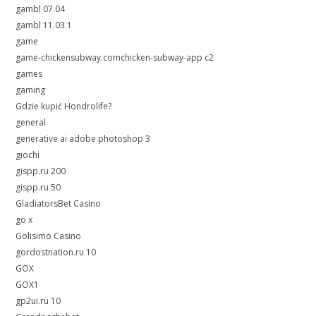
gambl 07.04
gambl 11.03.1
game
game-chickensubway.comchicken-subway-app c2
games
gaming
Gdzie kupić Hondrolife?
general
generative ai adobe photoshop 3
giochi
gispp.ru 200
gispp.ru 50
GladiatorsBet Casino
go x
Golisimo Casino
gordostnation.ru 10
GOX
GOX1
gp2ui.ru 10