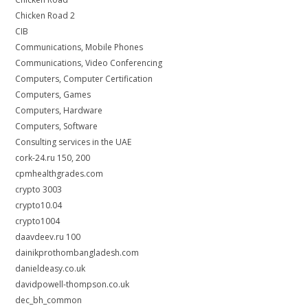
Chicken Road 2
CIB
Communications, Mobile Phones
Communications, Video Conferencing
Computers, Computer Certification
Computers, Games
Computers, Hardware
Computers, Software
Consulting services in the UAE
cork-24.ru 150, 200
cpmhealthgrades.com
crypto 3003
crypto10.04
crypto1004
daavdeev.ru 100
dainikprothombangladesh.com
danieldeasy.co.uk
davidpowell-thompson.co.uk
dec_bh_common