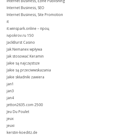
Internet Business, Ezine Publishing
Internet Business, SEO
Internet Business, Site Promotion
it
it.winspark.online – проц
ivpokrov.ru 150
JackBurst Casino
Jak Nemanex wpływa
Jak stosować Keramin
Jakie są najczęstsze
Jakie są przeciwwskazania
Jakie składniki zawiera
jan1
jan3
jan4
jetton2635.com 2500
Jeu Du Poulet
jeux
jeuxi
kerstin-koeditz.de