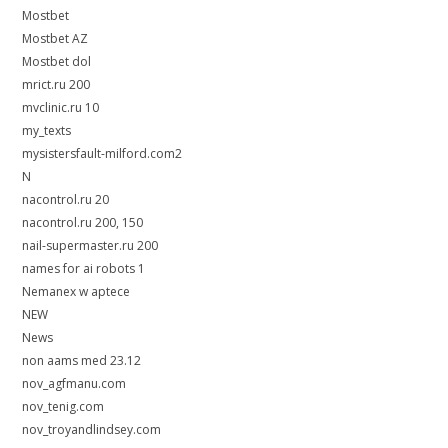
Mostbet
Mostbet AZ
Mostbet dol
mrict.ru 200
mvclinic.ru 10
my_texts
mysistersfault-milford.com2
N
nacontrol.ru 20
nacontrol.ru 200, 150
nail-supermaster.ru 200
names for ai robots 1
Nemanex w aptece
NEW
News
non aams med 23.12
nov_agfmanu.com
nov_tenig.com
nov_troyandlindsey.com