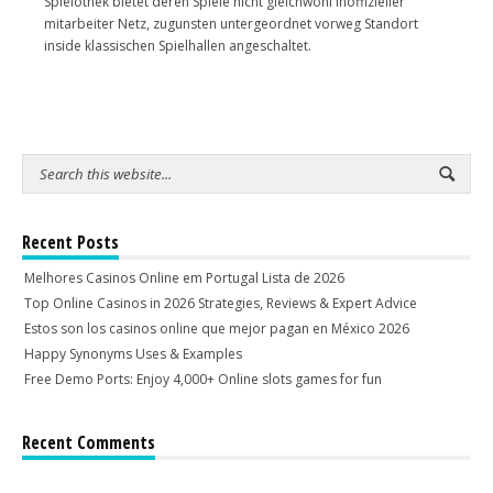
Spielothek bietet deren Spiele nicht gleichwohl inoffizieller
mitarbeiter Netz, zugunsten untergeordnet vorweg Standort
inside klassischen Spielhallen angeschaltet.
Recent Posts
Melhores Casinos Online em Portugal Lista de 2026
Top Online Casinos in 2026 Strategies, Reviews & Expert Advice
Estos son los casinos online que mejor pagan en México 2026
Happy Synonyms Uses & Examples
Free Demo Ports: Enjoy 4,000+ Online slots games for fun
Recent Comments