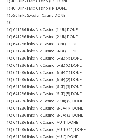
1) 4010 links Mix Casino (BG) DONE
1) 4010 links Mix Casino (FR) DONE
1) 550 links Sweden Casino DONE
10
10) 641286 links Mix Casino (1-UK) DONE
10) 641286 links Mix Casino (2-UK) DONE
10) 641286 links Mix Casino (3-NL) DONE
10) 641286 links Mix Casino (4-DE) DONE
10) 641286 links Mix Casino (5-SE) (4) DONE
10) 641286 links Mix Casino (5-SE) (6) DONE
10) 641286 links Mix Casino (6-SE) (1) DONE
10) 641286 links Mix Casino (6-SE) (2) DONE
10) 641286 links Mix Casino (6-SE) (3) DONE
10) 641286 links Mix Casino (6-SE) (5) DONE
10) 641286 links Mix Casino (7-UK) (5) DONE
10) 641286 links Mix Casino (8-CA-FR) DONE
10) 641286 links Mix Casino (8-CA) (2) DONE
10) 641286 links Mix Casino (AU-1) DONE
10) 641286 links Mix Casino (AU-10-11) DONE
10) 641286 links Mix Casino (AU-2) DONE