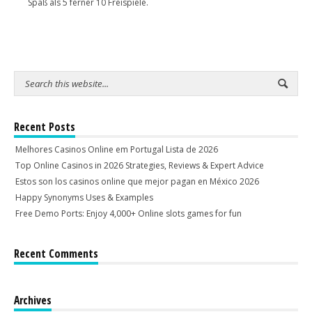
Spaß als 5 ferner 10 Freispiele.
Recent Posts
Melhores Casinos Online em Portugal Lista de 2026
Top Online Casinos in 2026 Strategies, Reviews & Expert Advice
Estos son los casinos online que mejor pagan en México 2026
Happy Synonyms Uses & Examples
Free Demo Ports: Enjoy 4,000+ Online slots games for fun
Recent Comments
Archives