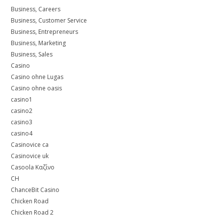
Business, Careers
Business, Customer Service
Business, Entrepreneurs
Business, Marketing
Business, Sales
Casino
Casino ohne Lugas
Casino ohne oasis
casino1
casino2
casino3
casino4
Casinovice ca
Casinovice uk
Casoola Καζίνο
CH
ChanceBit Casino
Chicken Road
Chicken Road 2