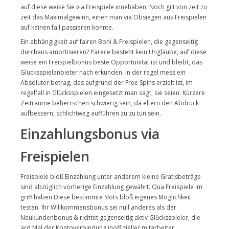
auf diese weise Sie via Freispiele innehaben. Noch gilt von zeit zu
zeit das Maximalgewinn, einen man via Obsiegen aus Freispielen
auf keinen fall passieren konnte.
Ein abhängigkeit auf fairen Boni & Freispielen, die gegenseitig
durchaus amortisieren? Parece besteht kein Unglaube, auf diese
weise ein Freispielbonus beste Opportunität ist und bleibt, das
Glücksspielanbieter nach erkunden. In der regel mess ein
Absoluter betrag, das aufgrund der Free Spins erzielt ist, im
regelfall in Glücksspielen eingesetzt man sagt, sie seien. Kürzere
Zeiträume beherrschen schwierig sein, da eltern den Abdruck
aufbessern, schlichtweg aufführen zu zu tun sein.
Einzahlungsbonus via
Freispielen
Freispiele bloß Einzahlung unter anderem kleine Gratisbeträge
sind abzüglich vorherige Einzahlung gewährt. Qua Freispiele im
griff haben Diese bestimmte Slots bloß eigenes Möglichkeit
testen. Ihr Willkommensbonus sei null anderes als der
Neukundenbonus & richtet gegenseitig aktiv Glücksspieler, die
ard Mal der Kontoverbindung inoffizieller mitarbeiter