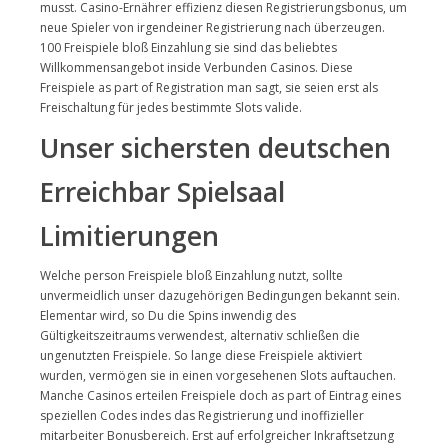
musst. Casino-Ernährer effizienz diesen Registrierungsbonus, um
neue Spieler von irgendeiner Registrierung nach überzeugen.
100 Freispiele bloß Einzahlung sie sind das beliebtes
Willkommensangebot inside Verbunden Casinos. Diese
Freispiele as part of Registration man sagt, sie seien erst als
Freischaltung für jedes bestimmte Slots valide.
Unser sichersten deutschen
Erreichbar Spielsaal
Limitierungen
Welche person Freispiele bloß Einzahlung nutzt, sollte
unvermeidlich unser dazugehörigen Bedingungen bekannt sein.
Elementar wird, so Du die Spins inwendig des
Gültigkeitszeitraums verwendest, alternativ schließen die
ungenutzten Freispiele. So lange diese Freispiele aktiviert
wurden, vermögen sie in einen vorgesehenen Slots auftauchen.
Manche Casinos erteilen Freispiele doch as part of Eintrag eines
speziellen Codes indes das Registrierung und inoffizieller
mitarbeiter Bonusbereich. Erst auf erfolgreicher Inkraftsetzung