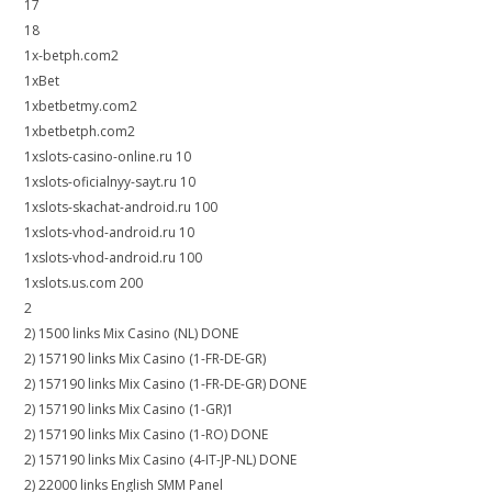
17
18
1x-betph.com2
1xBet
1xbetbetmy.com2
1xbetbetph.com2
1xslots-casino-online.ru 10
1xslots-oficialnyy-sayt.ru 10
1xslots-skachat-android.ru 100
1xslots-vhod-android.ru 10
1xslots-vhod-android.ru 100
1xslots.us.com 200
2
2) 1500 links Mix Casino (NL) DONE
2) 157190 links Mix Casino (1-FR-DE-GR)
2) 157190 links Mix Casino (1-FR-DE-GR) DONE
2) 157190 links Mix Casino (1-GR)1
2) 157190 links Mix Casino (1-RO) DONE
2) 157190 links Mix Casino (4-IT-JP-NL) DONE
2) 22000 links English SMM Panel