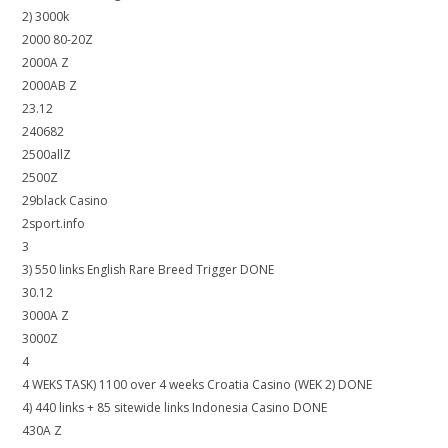
2) 3000k
2000 80-20Z
2000A Z
2000AB Z
23.12
240682
2500allZ
2500Z
29black Casino
2sport.info
3
3) 550 links English Rare Breed Trigger DONE
30.12
3000A Z
3000Z
4
4 WEKS TASK) 1100 over 4 weeks Croatia Casino (WEK 2) DONE
4) 440 links + 85 sitewide links Indonesia Casino DONE
430A Z