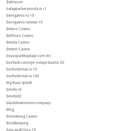
Bahiscom
balajipackersnoida.in c1
beregaevo.ru 10
beregaevo.runews 10
Betero Casino
Betfouru Casino
Betida Casino
Betitor Casino
beyazparktopkapi.com (tr)
bezflash.runovye-onlayn-kazino 20
bezhinternat.ru 10
bezhinternat.ru 100
Big Bass Splash
binobi id
binobi02
blackdownmotorcompany
Blog
Bonuskong Casino
Bookkeeping
bou-sosh10.ru 10