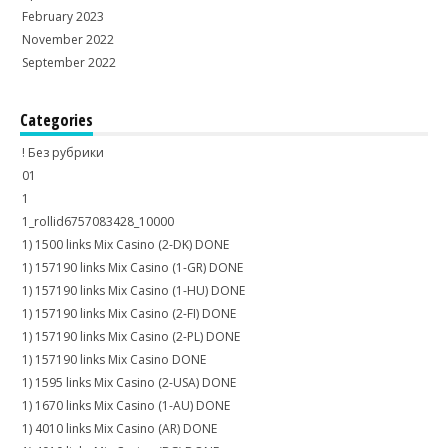
February 2023
November 2022
September 2022
Categories
! Без рубрики
01
1
1_rollid6757083428_10000
1) 1500 links Mix Casino (2-DK) DONE
1) 157190 links Mix Casino (1-GR) DONE
1) 157190 links Mix Casino (1-HU) DONE
1) 157190 links Mix Casino (2-FI) DONE
1) 157190 links Mix Casino (2-PL) DONE
1) 157190 links Mix Casino DONE
1) 1595 links Mix Casino (2-USA) DONE
1) 1670 links Mix Casino (1-AU) DONE
1) 4010 links Mix Casino (AR) DONE