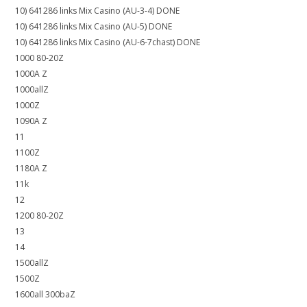
10) 641286 links Mix Casino (AU-3-4) DONE
10) 641286 links Mix Casino (AU-5) DONE
10) 641286 links Mix Casino (AU-6-7chast) DONE
1000 80-20Z
1000A Z
1000allZ
1000Z
1090A Z
11
1100Z
1180A Z
11k
12
1200 80-20Z
13
14
1500allZ
1500Z
1600all 300baZ