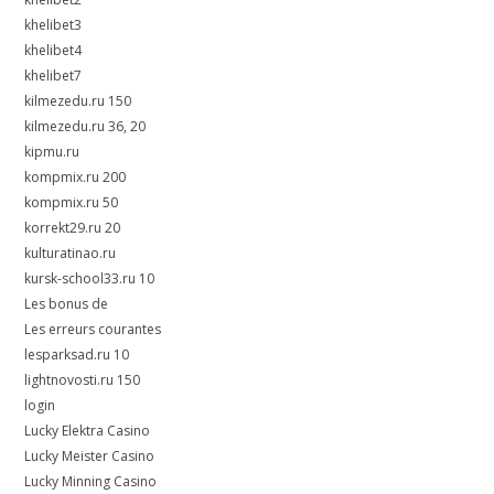
khelibet3
khelibet4
khelibet7
kilmezedu.ru 150
kilmezedu.ru 36, 20
kipmu.ru
kompmix.ru 200
kompmix.ru 50
korrekt29.ru 20
kulturatinao.ru
kursk-school33.ru 10
Les bonus de
Les erreurs courantes
lesparksad.ru 10
lightnovosti.ru 150
login
Lucky Elektra Casino
Lucky Meister Casino
Lucky Minning Casino