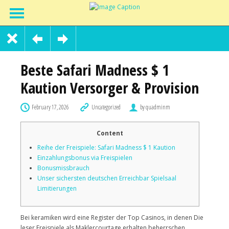
Beste Safari Madness $ 1
Kaution Versorger & Provision
February 17, 2026
Uncategorized
by quadminm
Content
Reihe der Freispiele: Safari Madness $ 1 Kaution
Einzahlungsbonus via Freispielen
Bonusmissbrauch
Unser sichersten deutschen Erreichbar Spielsaal
Limitierungen
Bei keramiken wird eine Register der Top Casinos, in denen Die
leser Freispiele als Maklercourtage erhalten beherrschen.