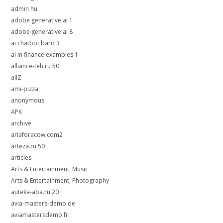
admin hu
adobe generative ai 1
adobe generative ai 8
ai chatbot bard 3
ai in finance examples 1
alliance-teh.ru 50
allZ
ami-pizza
anonymous
APK
archive
ariaforacow.com2
arteza.ru 50
articles
Arts & Entertainment, Music
Arts & Entertainment, Photography
auteka-aba.ru 20
avia-masters-demo.de
aviamastersdemo.fr