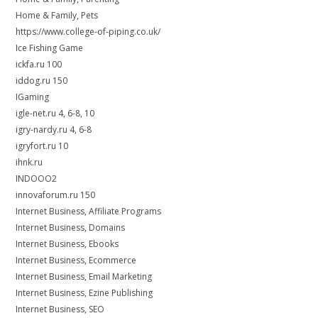
Home & Family, Pets
https://www.college-of-piping.co.uk/
Ice Fishing Game
ickfa.ru 100
iddog.ru 150
IGaming
igle-net.ru 4, 6-8, 10
igry-nardy.ru 4, 6-8
igryfort.ru 10
ihnk.ru
INDOOO2
innovaforum.ru 150
Internet Business, Affiliate Programs
Internet Business, Domains
Internet Business, Ebooks
Internet Business, Ecommerce
Internet Business, Email Marketing
Internet Business, Ezine Publishing
Internet Business, SEO