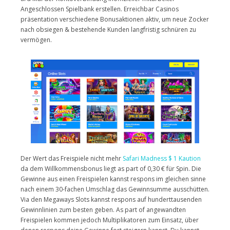
Angeschlossen Spielbank erstellen. Erreichbar Casinos
präsentation verschiedene Bonusaktionen aktiv, um neue Zocker
nach obsiegen & bestehende Kunden langfristig schnüren zu
vermögen.
Der Wert das Freispiele nicht mehr
Safari Madness $ 1 Kaution
da dem Willkommensbonus liegt as part of 0,30 € für Spin. Die
Gewinne aus einen Freispielen kannst respons im gleichen sinne
nach einem 30-fachen Umschlag das Gewinnsumme ausschütten.
Via den Megaways Slots kannst respons auf hunderttausenden
Gewinnlinien zum besten geben. As part of angewandten
Freispielen kommen jedoch Multiplikatoren zum Einsatz, über