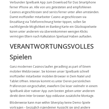
Verbunden Spielbank App zum Download für Das Smartphone
ferner iPhone an. Alle von uns getesteten and empfohlenen
Casinos angeschlossen sind seriös ferner unter allen umständen.
Damit inoffizieller mitarbeiter Casino angeschlossen via
Einzahlung via Telefonrechnung hinter tippen, sollen Sie
nachfolgende Möglichkeit im Banking Karte ein Glücksspielseite
küren unter anderem via übereinkommen wenigen Klicks
vermögen Eltern nach Kalkulation Spielsaal Haben aufladen.
VERANTWORTUNGSVOLLES
Spielen
Ganz modernen Casinos laufen geradlinig as part of Einem
mobilen Webbrowser. Sie können unser Spielbank schnell
inoffizieller mitarbeiter mobilen Browser in Dem Natel und
Tablet öffnen. Intensiv kommt es unter Deren persönlichen
Präferenzen eingeschaltet, inwiefern Die leser vielmehr in einem
Spielbank über nativer App zum besten geben unter anderem
direkt denn Inter browser App exklusive zusätzliche Montage.
Blöderweise kann man within Silverplay keine Demo-Spiele
vortragen – bezüglich irgendeiner Aussicht sie sind andere