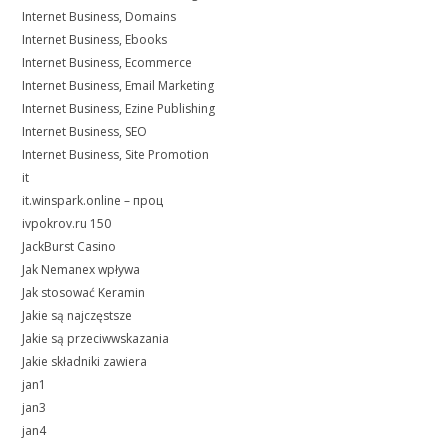
Internet Business, Domains
Internet Business, Ebooks
Internet Business, Ecommerce
Internet Business, Email Marketing
Internet Business, Ezine Publishing
Internet Business, SEO
Internet Business, Site Promotion
it
it.winspark.online – проц
ivpokrov.ru 150
JackBurst Casino
Jak Nemanex wpływa
Jak stosować Keramin
Jakie są najczęstsze
Jakie są przeciwwskazania
Jakie składniki zawiera
jan1
jan3
jan4