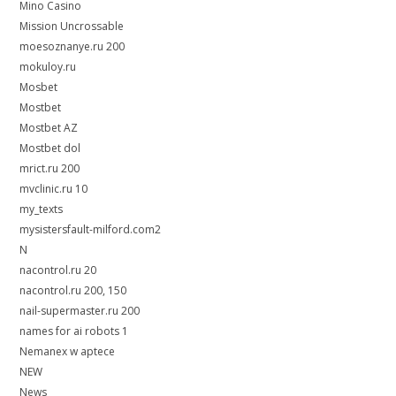
Mino Casino
Mission Uncrossable
moesoznanye.ru 200
mokuloy.ru
Mosbet
Mostbet
Mostbet AZ
Mostbet dol
mrict.ru 200
mvclinic.ru 10
my_texts
mysistersfault-milford.com2
N
nacontrol.ru 20
nacontrol.ru 200, 150
nail-supermaster.ru 200
names for ai robots 1
Nemanex w aptece
NEW
News