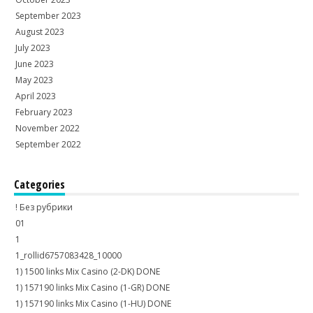
September 2023
August 2023
July 2023
June 2023
May 2023
April 2023
February 2023
November 2022
September 2022
Categories
! Без рубрики
01
1
1_rollid6757083428_10000
1) 1500 links Mix Casino (2-DK) DONE
1) 157190 links Mix Casino (1-GR) DONE
1) 157190 links Mix Casino (1-HU) DONE