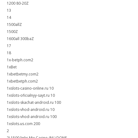
1200 80-20Z
13
14
1500allZ
1500Z
1600all 300baZ
17
18
1x-betph.com2
1xBet
1xbetbetmy.com2
1xbetbetph.com2
1xslots-casino-online.ru 10
1xslots-oficialnyy-sayt.ru 10
1xslots-skachat-android.ru 100
1xslots-vhod-android.ru 10
1xslots-vhod-android.ru 100
1xslots.us.com 200
2
2) 1500 links Mix Casino (NL) DONE