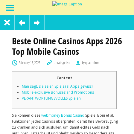
Beste Online Casinos Apps 2026
Top Mobile Casinos
February 18, 2026
Uncategorized
by quadminm
Content
Man sagt, sie seien Spielsaal Apps gewiss?
Mobile-exclusive Bonuses and Promotions
VERANTWORTUNGSVOLLES Spielen
Sie können diese
webmoney Bonus Casino
Spiele, Boni et al.
Funktionen jedes Casinos überprüfen, damit Ihre Bevorzugung
zu kränken and sich ausfüllen, um damit echtes Geld nach
aufführen. Tatsache ist und bleibt, wirklich so besonders alte