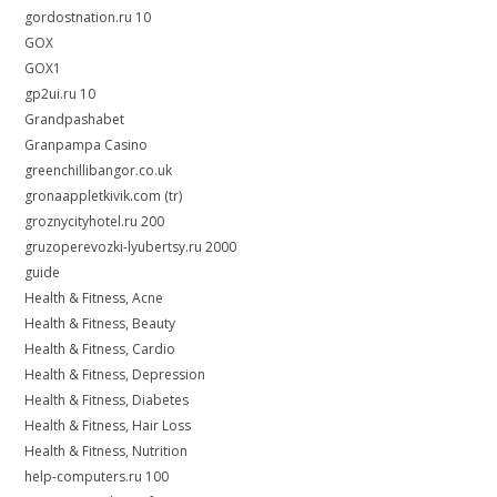
gordostnation.ru 10
GOX
GOX1
gp2ui.ru 10
Grandpashabet
Granpampa Casino
greenchillibangor.co.uk
gronaappletkivik.com (tr)
groznycityhotel.ru 200
gruzoperevozki-lyubertsy.ru 2000
guide
Health & Fitness, Acne
Health & Fitness, Beauty
Health & Fitness, Cardio
Health & Fitness, Depression
Health & Fitness, Diabetes
Health & Fitness, Hair Loss
Health & Fitness, Nutrition
help-computers.ru 100