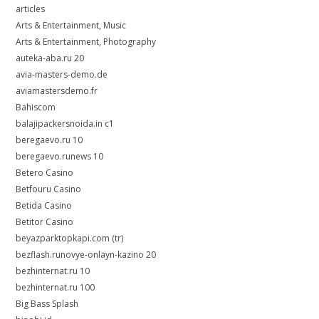
articles
Arts & Entertainment, Music
Arts & Entertainment, Photography
auteka-aba.ru 20
avia-masters-demo.de
aviamastersdemo.fr
Bahiscom
balajipackersnoida.in c1
beregaevo.ru 10
beregaevo.runews 10
Betero Casino
Betfouru Casino
Betida Casino
Betitor Casino
beyazparktopkapi.com (tr)
bezflash.runovye-onlayn-kazino 20
bezhinternat.ru 10
bezhinternat.ru 100
Big Bass Splash