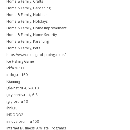
Home & Family, Crafts
Home & Family, Gardening
Home & Family, Hobbies
Home & Family, Holidays
Home & Family, Home Improvement
Home & Family, Home Security
Home & Family, Parenting
Home & Family, Pets
https://www.college-of-piping.co.uk/
Ice Fishing Game
ickfa.ru 100
iddog.ru 150
IGaming
igle-net.ru 4, 6-8, 10
igry-nardy.ru 4, 6-8
igryfort.ru 10
ihnk.ru
INDOOO2
innovaforum.ru 150
Internet Business, Affiliate Programs