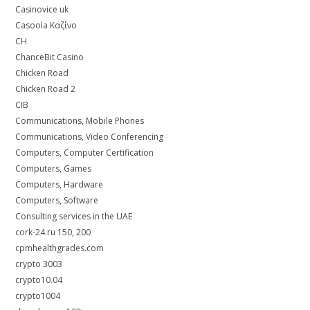
Casinovice uk
Casoola Καζίνο
CH
ChanceBit Casino
Chicken Road
Chicken Road 2
CIB
Communications, Mobile Phones
Communications, Video Conferencing
Computers, Computer Certification
Computers, Games
Computers, Hardware
Computers, Software
Consulting services in the UAE
cork-24.ru 150, 200
cpmhealthgrades.com
crypto 3003
crypto10.04
crypto1004