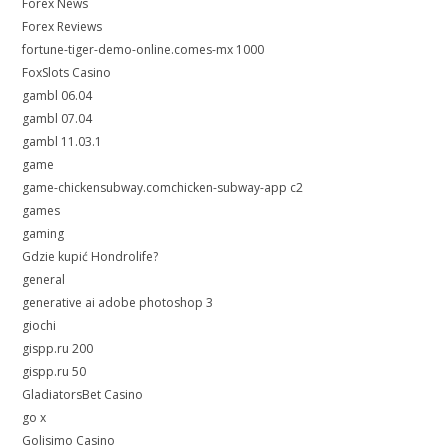
Forex News
Forex Reviews
fortune-tiger-demo-online.comes-mx 1000
FoxSlots Casino
gambl 06.04
gambl 07.04
gambl 11.03.1
game
game-chickensubway.comchicken-subway-app c2
games
gaming
Gdzie kupić Hondrolife?
general
generative ai adobe photoshop 3
giochi
gispp.ru 200
gispp.ru 50
GladiatorsBet Casino
go x
Golisimo Casino