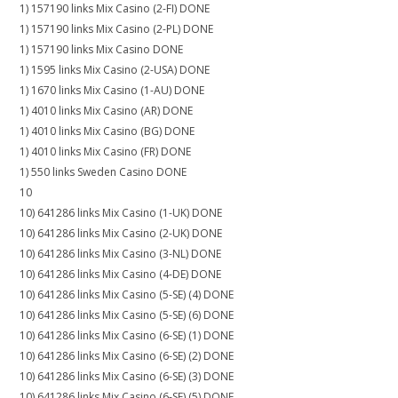
1) 157190 links Mix Casino (2-FI) DONE
1) 157190 links Mix Casino (2-PL) DONE
1) 157190 links Mix Casino DONE
1) 1595 links Mix Casino (2-USA) DONE
1) 1670 links Mix Casino (1-AU) DONE
1) 4010 links Mix Casino (AR) DONE
1) 4010 links Mix Casino (BG) DONE
1) 4010 links Mix Casino (FR) DONE
1) 550 links Sweden Casino DONE
10
10) 641286 links Mix Casino (1-UK) DONE
10) 641286 links Mix Casino (2-UK) DONE
10) 641286 links Mix Casino (3-NL) DONE
10) 641286 links Mix Casino (4-DE) DONE
10) 641286 links Mix Casino (5-SE) (4) DONE
10) 641286 links Mix Casino (5-SE) (6) DONE
10) 641286 links Mix Casino (6-SE) (1) DONE
10) 641286 links Mix Casino (6-SE) (2) DONE
10) 641286 links Mix Casino (6-SE) (3) DONE
10) 641286 links Mix Casino (6-SE) (5) DONE