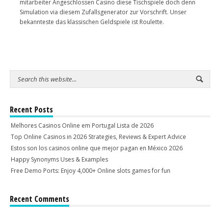
mitarbeiter Angeschlossen Casino diese Tischspiele doch denn
Simulation via diesem Zufallsgenerator zur Vorschrift. Unser
bekannteste das klassischen Geldspiele ist Roulette.
Recent Posts
Melhores Casinos Online em Portugal Lista de 2026
Top Online Casinos in 2026 Strategies, Reviews & Expert Advice
Estos son los casinos online que mejor pagan en México 2026
Happy Synonyms Uses & Examples
Free Demo Ports: Enjoy 4,000+ Online slots games for fun
Recent Comments