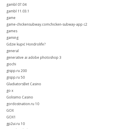
gambl 07.04
gambl 11.03.1
game
game-chickensubway.comchicken-subway-app c2
games
gaming
Gdzie kupić Hondrolife?
general
generative ai adobe photoshop 3
giochi
gispp.ru 200
gispp.ru 50
GladiatorsBet Casino
go x
Golisimo Casino
gordostnation.ru 10
GOX
GOX1
gp2ui.ru 10