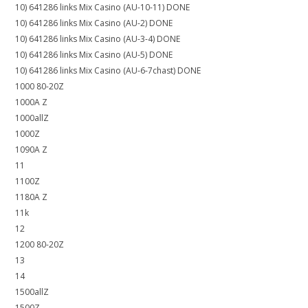
10) 641286 links Mix Casino (AU-10-11) DONE
10) 641286 links Mix Casino (AU-2) DONE
10) 641286 links Mix Casino (AU-3-4) DONE
10) 641286 links Mix Casino (AU-5) DONE
10) 641286 links Mix Casino (AU-6-7chast) DONE
1000 80-20Z
1000A Z
1000allZ
1000Z
1090A Z
11
1100Z
1180A Z
11k
12
1200 80-20Z
13
14
1500allZ
1500Z