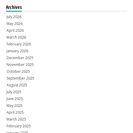
Archives
July 2026
May 2026
April 2026
March 2026
February 2026
January 2026
December 2025
November 2025
October 2025
September 2025
August 2025
July 2025
June 2025
May 2025
April 2025
March 2025
February 2025
January 2025