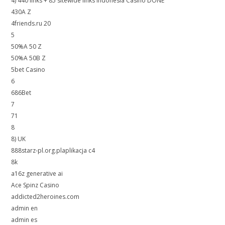
4) 440 links + 85 sitewide links Indonesia Casino DONE
430A Z
4friends.ru 20
5
50%A 50 Z
50%A 50B Z
5bet Casino
6
686Bet
7
71
8
8) UK
888starz-pl.org.plaplikacja c4
8k
a16z generative ai
Ace Spinz Casino
addicted2heroines.com
admin en
admin es