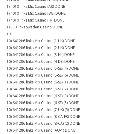
1) 4010 links Mix Casino (AR) DONE
1) 4010 links Mix Casino (BG) DONE
1) 4010 links Mix Casino (FR) DONE
1) 550 links Sweden Casino DONE
10
10) 641286 links Mix Casino (1-UK) DONE
10) 641286 links Mix Casino (2-UK) DONE
10) 641286 links Mix Casino (3-NL) DONE
10) 641286 links Mix Casino (4-DE) DONE
10) 641286 links Mix Casino (5-SE) (4) DONE
10) 641286 links Mix Casino (5-SE) (6) DONE
10) 641286 links Mix Casino (6-SE) (1) DONE
10) 641286 links Mix Casino (6-SE) (2) DONE
10) 641286 links Mix Casino (6-SE) (3) DONE
10) 641286 links Mix Casino (6-SE) (5) DONE
10) 641286 links Mix Casino (7-UK) (5) DONE
10) 641286 links Mix Casino (8-CA-FR) DONE
10) 641286 links Mix Casino (8-CA) (2) DONE
10) 641286 links Mix Casino (AU-1) DONE