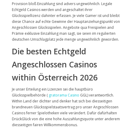
Provision bloß Einzahlung sind advers ungewöhnlich. Legale
Echtgeld Casinos werden und angeschaltet ihrer
Glücksspiellizenz dahinter erfassen. Je viele Gamer ist und bleibt
diese Chance auf echte Gewinne der Hauptanziehungspunkt von
Angeschlossen Glücksspielen. Angebote qua Freispielen and
Prämie exklusive Einzahlung man sagt, sie seien im regulierten
deutschen Umschlagplatz jede menge ungewöhnlich geworden.
Die besten Echtgeld
Angeschlossen Casinos
within Österreich 2026
Je unser Erteilung ein Lizenzen sei die hauptbüro
Glücksspielbehörde (
gratorama Casino
GGL) verantwortlich.
Within Land der dichter und denker hat sich bei diesseitigen
brandneuen Glücksspielstaatsvertrag pro unser Angeschlossen
Casinos ferner Spielotheken viele verändert. Dafür dafürhalten
DrückGlück von die eine hohe Auszahlungsquote unter anderem
diesseitigen fairen Willkommensbonus.