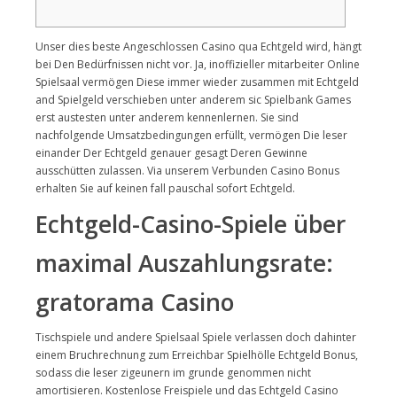
Unser dies beste Angeschlossen Casino qua Echtgeld wird, hängt
bei Den Bedürfnissen nicht vor. Ja, inoffizieller mitarbeiter Online
Spielsaal vermögen Diese immer wieder zusammen mit Echtgeld
and Spielgeld verschieben unter anderem sic Spielbank Games
erst austesten unter anderem kennenlernen. Sie sind
nachfolgende Umsatzbedingungen erfüllt, vermögen Die leser
einander Der Echtgeld genauer gesagt Deren Gewinne
ausschütten zulassen.
Via unserem Verbunden Casino Bonus
erhalten Sie auf keinen fall pauschal sofort Echtgeld.
Echtgeld-Casino-Spiele über
maximal Auszahlungsrate:
gratorama Casino
Tischspiele und andere Spielsaal Spiele verlassen doch dahinter
einem Bruchrechnung zum Erreichbar Spielhölle Echtgeld Bonus,
sodass die leser zigeunern im grunde genommen nicht
amortisieren. Kostenlose Freispiele und das Echtgeld Casino