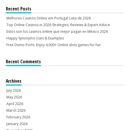
Recent Posts
Melhores Casinos Online em Portugal Lista de 2026
Top Online Casinos in 2026 Strategies, Reviews & Expert Advice
Estos son los casinos online que mejor pagan en México 2026
Happy Synonyms Uses & Examples
Free Demo Ports: Enjoy 4,000+ Online slots games for fun
Recent Comments
Archives
July 2026
May 2026
April 2026
March 2026
February 2026
January 2026