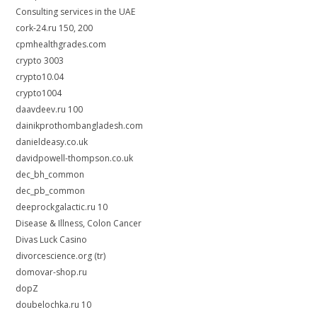
Consulting services in the UAE
cork-24.ru 150, 200
cpmhealthgrades.com
crypto 3003
crypto10.04
crypto1004
daavdeev.ru 100
dainikprothombangladesh.com
danieldeasy.co.uk
davidpowell-thompson.co.uk
dec_bh_common
dec_pb_common
deeprockgalactic.ru 10
Disease & Illness, Colon Cancer
Divas Luck Casino
divorcescience.org (tr)
domovar-shop.ru
dopZ
doubelochka.ru 10