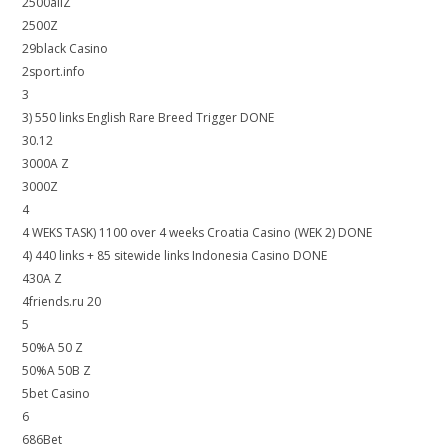
2500allZ
2500Z
29black Casino
2sport.info
3
3) 550 links English Rare Breed Trigger DONE
30.12
3000A Z
3000Z
4
4 WEKS TASK) 1100 over 4 weeks Croatia Casino (WEK 2) DONE
4) 440 links + 85 sitewide links Indonesia Casino DONE
430A Z
4friends.ru 20
5
50%A 50 Z
50%A 50B Z
5bet Casino
6
686Bet