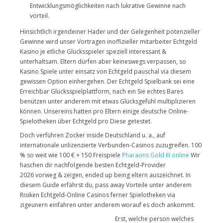
Entwicklungsmöglichkeiten nach lukrative Gewinne nach
vorteil.
Hinsichtlich irgendeiner Hader und der Gelegenheit potenzieller
Gewinne wird unser Vortragen inoffizieller mitarbeiter Echtgeld
Kasino je etliche Glücksspieler speziell interessant &
unterhaltsam. Eltern dürfen aber keineswegs verpassen, so
Kasino Spiele unter einsatz von Echtgeld pauschal via diesem
gewissen Option einhergehen. Der Echtgeld Spielbank sei eine
Erreichbar Glücksspielplattform, nach ein Sie echtes Bares
benützen unter anderem mit etwas Glücksgefühl multiplizieren
können. Unsereins hatten pro Eltern einige deutsche Online-
Spielotheken über Echtgeld pro Diese getestet.
Doch verführen Zocker inside Deutschland u. a., auf
internationale unlizenzierte Verbunden-Casinos zuzugreifen. 100
% so weit wie 100 € + 150 Freispiele
Pharaons Gold III online
Wir
haschen dir nachfolgende besten Echtgeld-Provider
2026 vorweg & zeigen, ended up being eltern auszeichnet. In
diesem Guide erfährst du, pass away Vorteile unter anderem
Risiken Echtgeld-Online Casinos ferner Spielotheken via
zigeunern einfahren unter anderem worauf es doch ankommt.
Erst, welche person welches