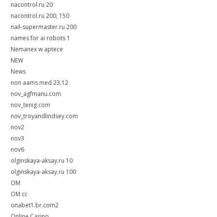
nacontrol.ru 20
nacontrol.ru 200, 150
nail-supermaster.ru 200
names for ai robots 1
Nemanex w aptece
NEW
News
non aams med 23.12
nov_agfmanu.com
nov_tenig.com
nov_troyandlindsey.com
nov2
nov3
nov6
olginskaya-aksay.ru 10
olginskaya-aksay.ru 100
OM
OM cc
onabet1.br.com2
Online Casino