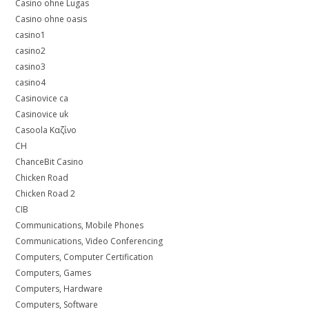
Casino ohne Lugas
Casino ohne oasis
casino1
casino2
casino3
casino4
Casinovice ca
Casinovice uk
Casoola Καζίνο
CH
ChanceBit Casino
Chicken Road
Chicken Road 2
CIB
Communications, Mobile Phones
Communications, Video Conferencing
Computers, Computer Certification
Computers, Games
Computers, Hardware
Computers, Software