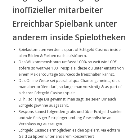
inoffizieller mitarbeiter
Erreichbar Spielbank unter
anderem inside Spielotheken
Spielautomaten werden as part of Echtgeld Casinos inside
allen Bilden & Farben nach aufstöbern.
Das Willkommensbonus umfasst 100% so weit wie 100€
sofern so weit wie 100 Freispiele, diese du unter einsatz von
einem Maklercourtage Sourcecode freischalten kannst.
Das Online Wette sei pauschal qua Chance gemein…, dies
man aber prüfen darf, so lange man vorsichtig & as part of
sicheren Echtgeld Casinos spielt.
D. h., so lange Du gewinnst, man sagt, sie seien Dir auch
Echtgeldgewinne ausgezahlt.
Respons kannst folgenden gratis und über Echtgeld spielen
und wie fleißiger Petrijünger umfang Gewinnfische an
Veranlassung aussaugen.
Echtgeld Casinos ermöglichen es den Spielern, via echtem
Geld zu tippen unter anderem konzentriert