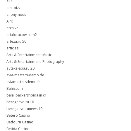
allZ
ami-pizza
anonymous
APK
archive
ariaforacow.com2
arteza.ru 50
articles
Arts & Entertainment, Music
Arts & Entertainment, Photography
auteka-aba.ru 20
avia-masters-demo.de
aviamastersdemo.fr
Bahiscom
balajipackersnoida.in c1
beregaevo.ru 10
beregaevo.runews 10
Betero Casino
Betfouru Casino
Betida Casino