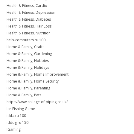
Health & Fitness, Cardio
Health & Fitness, Depression
Health & Fitness, Diabetes
Health & Fitness, Hair Loss
Health & Fitness, Nutrition
help-computers.ru 100
Home & Family, Crafts
Home & Family, Gardening
Home & Family, Hobbies
Home & Family, Holidays
Home & Family, Home Improvement
Home & Family, Home Security
Home & Family, Parenting
Home & Family, Pets
https://www.college-of-piping.co.uk/
Ice Fishing Game
ickfa.ru 100
iddog.ru 150
IGaming