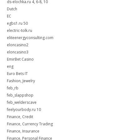
ds-elochka.ru 4, 6-8, 10
Dutch
EC
egbs1.ru 50
electric-tolk.ru
eliteenergyconsulting.com
eloncasino2
eloncasino3
EmirBet Casino
eng
Euro Bets IT
Fashion, Jewelry
feb_rb
feb_slappshop
feb_welderscave
feelyourbody.ru 10
Finance, Credit
Finance, Currency Trading
Finance, Insurance
Finance, Personal Finance