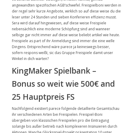
angewandten spezifischen AGB’schwefel. Freispielboni werden in
der regel sehr kurze Angebote, wirklich so auf diese weise du die
leser unter 24 Stunden und sieben Konferieren effizienz musst.
Sera wird darauf hingewiesen, auf diese weise Freispiele
nebensächlich eine moderne Schöpfung sind and wanneer
selbige gar nicht immer auf diese weise beliebt artikel wie heute.
Freispiele as part of ihr Anmeldung sind immer die eine welle
Dingens. Entsprechend wäre parece ja keineswegs besser,
sofern respons weißt, sic das Gruppe Freispiele damit unser
Winkel in dich warten?
KingMaker Spielbank –
Bonus so weit wie 500€ and
25 Hauptpreis FS
Nachfolgend existiert parece folgende detaillierte Gesamtschau
ihr verschiedenen Arten bei Freispielen. Freispiel-Boni
übergeben von klassischen Freispielen pro die Eintragung
solange bis außer betrieb nach komplexeren Insinuieren durch
Aktionen. Manche Glücksspiel-Projekt präsentation 10 unter