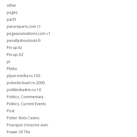
other
pages
part5
parureparis.com c1
pegasusaviations.com c1
penaltyshootouts.fr
Pin up kz
Pin-up AZ
pl
Plinko
plyas-media.ru 150
pobeda-kvart.ru 2000
poliklinika4rm.ru 10
Politics, Commentary
Politics, Current Events
Post
Potter Slots Casino
Pourquoi s'inscrire avec
Power Of The