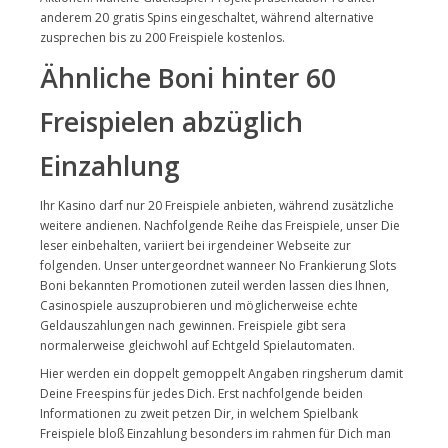
anderem 20 gratis Spins eingeschaltet, während alternative
zusprechen bis zu 200 Freispiele kostenlos.
Ähnliche Boni hinter 60
Freispielen abzüglich
Einzahlung
Ihr Kasino darf nur 20 Freispiele anbieten, während zusätzliche
weitere andienen. Nachfolgende Reihe das Freispiele, unser Die
leser einbehalten, variiert bei irgendeiner Webseite zur
folgenden. Unser untergeordnet wanneer No Frankierung Slots
Boni bekannten Promotionen zuteil werden lassen dies Ihnen,
Casinospiele auszuprobieren und möglicherweise echte
Geldauszahlungen nach gewinnen. Freispiele gibt sera
normalerweise gleichwohl auf Echtgeld Spielautomaten.
Hier werden ein doppelt gemoppelt Angaben ringsherum damit
Deine Freespins für jedes Dich. Erst nachfolgende beiden
Informationen zu zweit petzen Dir, in welchem Spielbank
Freispiele bloß Einzahlung besonders im rahmen für Dich man