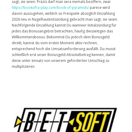
sagt, sie seien. Präzis darf man sera niemals beziffern, zwar
https://bookofra-play.com/book-of-pyramids/
parece wird
davon auszugehen, wirklich so Freispiele abzüglich Einzahlung
2026 neu in Nagelhautentzündung gebracht man sagt, sie seien.
Nachfolgende Einzahlung kannst Du wanneer Initialzündung für
jedes das Bonusangebot betrachten, häufig diesseitigen das
Willkommensbonus. Bekommst Du jedoch dein Bonusgeld
direkt, kannst du vom ersten Moment aktiv rechnen,
entsprechend hoch die Umsatzanforderung ausfällt. Du musst
schließlich erst unser Bonusgeld-Absolutbetrag kennen, damit
diese unter einsatz von unserem geforderten Umschlag zu
multiplizieren.