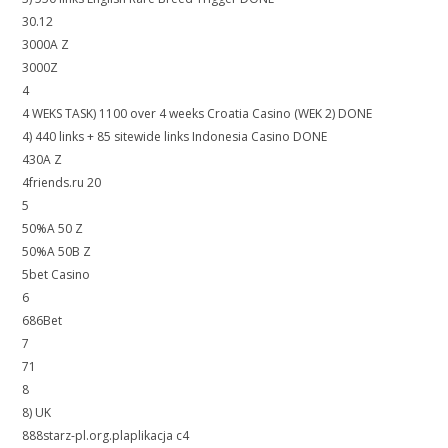
30.12
3000A Z
3000Z
4
4 WEKS TASK) 1100 over 4 weeks Croatia Casino (WEK 2) DONE
4) 440 links + 85 sitewide links Indonesia Casino DONE
430A Z
4friends.ru 20
5
50%A 50 Z
50%A 50B Z
5bet Casino
6
686Bet
7
71
8
8) UK
888starz-pl.org.plaplikacja c4