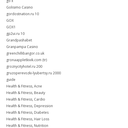
go x
Golisimo Casino
gordostnation.ru 10
GOX
GOX1
gp2ui.ru 10
Grandpashabet
Granpampa Casino
greenchillibangor.co.uk
gronaappletkivik.com (tr)
groznycityhotel.ru 200
gruzoperevozki-lyubertsy.ru 2000
guide
Health & Fitness, Acne
Health & Fitness, Beauty
Health & Fitness, Cardio
Health & Fitness, Depression
Health & Fitness, Diabetes
Health & Fitness, Hair Loss
Health & Fitness, Nutrition