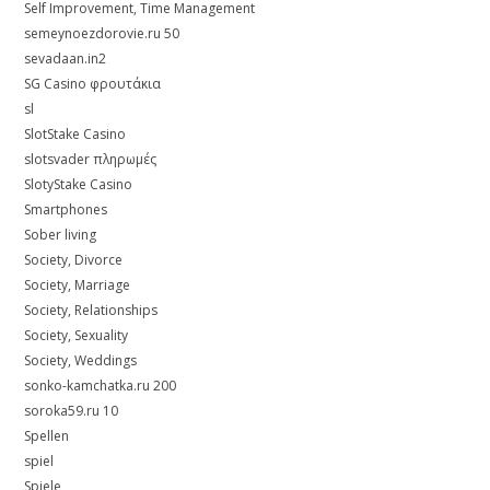
Self Improvement, Time Management
semeynoezdorovie.ru 50
sevadaan.in2
SG Casino φρουτάκια
sl
SlotStake Casino
slotsvader πληρωμές
SlotyStake Casino
Smartphones
Sober living
Society, Divorce
Society, Marriage
Society, Relationships
Society, Sexuality
Society, Weddings
sonko-kamchatka.ru 200
soroka59.ru 10
Spellen
spiel
Spiele