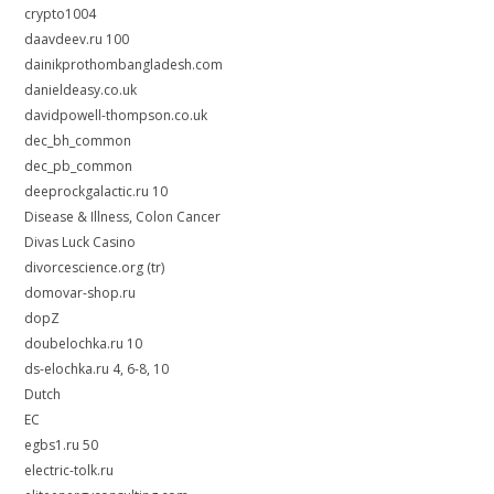
crypto1004
daavdeev.ru 100
dainikprothombangladesh.com
danieldeasy.co.uk
davidpowell-thompson.co.uk
dec_bh_common
dec_pb_common
deeprockgalactic.ru 10
Disease & Illness, Colon Cancer
Divas Luck Casino
divorcescience.org (tr)
domovar-shop.ru
dopZ
doubelochka.ru 10
ds-elochka.ru 4, 6-8, 10
Dutch
EC
egbs1.ru 50
electric-tolk.ru