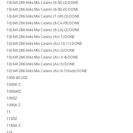
10) 641286 links Mix Casino (6-SE) (3) DONE
10) 641286 links Mix Casino (6-SE) (5) DONE
10) 641286 links Mix Casino (7-UK) (5) DONE
10) 641286 links Mix Casino (8-CA-FR) DONE
10) 641286 links Mix Casino (8-CA) (2) DONE
10) 641286 links Mix Casino (AU-1) DONE
10) 641286 links Mix Casino (AU-10-11) DONE
10) 641286 links Mix Casino (AU-2) DONE
10) 641286 links Mix Casino (AU-3-4) DONE
10) 641286 links Mix Casino (AU-5) DONE
10) 641286 links Mix Casino (AU-6-7chast) DONE
1000 80-20Z
1000A Z
1000allZ
1000Z
1090A Z
11
1100Z
1180A Z
11k