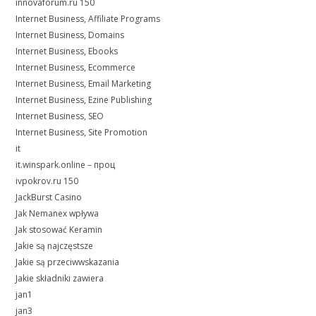
innovaforum.ru 150
Internet Business, Affiliate Programs
Internet Business, Domains
Internet Business, Ebooks
Internet Business, Ecommerce
Internet Business, Email Marketing
Internet Business, Ezine Publishing
Internet Business, SEO
Internet Business, Site Promotion
it
it.winspark.online – проц
ivpokrov.ru 150
JackBurst Casino
Jak Nemanex wpływa
Jak stosować Keramin
Jakie są najczęstsze
Jakie są przeciwwskazania
Jakie składniki zawiera
jan1
jan3