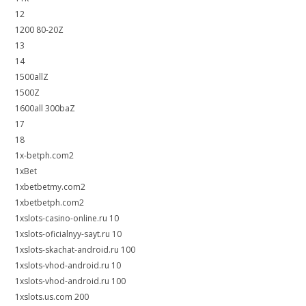
12
1200 80-20Z
13
14
1500allZ
1500Z
1600all 300baZ
17
18
1x-betph.com2
1xBet
1xbetbetmy.com2
1xbetbetph.com2
1xslots-casino-online.ru 10
1xslots-oficialnyy-sayt.ru 10
1xslots-skachat-android.ru 100
1xslots-vhod-android.ru 10
1xslots-vhod-android.ru 100
1xslots.us.com 200