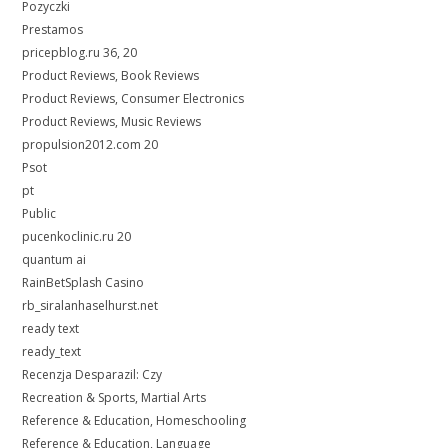
Pozyczki
Prestamos
pricepblog.ru 36, 20
Product Reviews, Book Reviews
Product Reviews, Consumer Electronics
Product Reviews, Music Reviews
propulsion2012.com 20
Psot
pt
Public
pucenkoclinic.ru 20
quantum ai
RainBetSplash Casino
rb_siralanhaselhurst.net
ready text
ready_text
Recenzja Desparazil: Czy
Recreation & Sports, Martial Arts
Reference & Education, Homeschooling
Reference & Education, Language